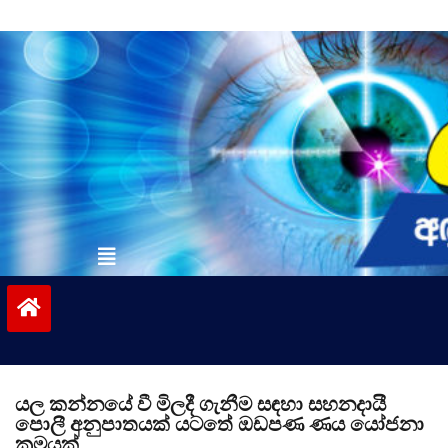
Skip
to
content
vinivida.lk
යල කන්නයේ වී මිලදී ගැනීම සඳහා සහනදායී
පොලී අනුපාතයක් යටතේ ඔඩපණ ණය යෝජනා
ක්‍රමයක්