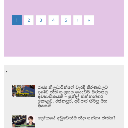
1
2
3
4
5
›
»
.
රාජ්‍ය නිලධාරීන්ගේ වැරදි තීරණවලට
දණ්ඩ නීති සංග්‍රහය යෙදවීම බරපතල
අවභාවිතයකි – සුනිල් කන්නන්ගර
කොළඹ, රත්නපුර, අම්පාර හිටපු මහ
දිසාපති
ලෝකයේ අඩුවෙන්ම නිදා ගන්නා ජාතිය?