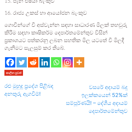
15. පෑන් එෂියා බැංකුව
16. රාජ්‍ය උකස් හා ආයෝජන බැංකුව
ගොවීන්ගේ වී අස්වැන්න සඳහා සාධාරණ මිලක් තහවුරු
කිරීම සඳහා කෘෂිකර්‌ම දෙපාර්තමේන්තුව විසින්
ප්‍රකාශයට පත්කරනු ලබන සහතික මිල යටතේ වී මිලදී
ගැනීමට සැලසුම් කර තිබේ.
කාලීන පුවත්
රළු මුහුදු ප්‍රදේශ පිළිබඳ
වසරේ අදායම් බදු
අනතුරු ඇගවීම්!
ඉලක්කයෙන් 52%ක්
සම්පූර්ණයි! – දේශීය අදායම්
දෙපාර්තමේන්තුව