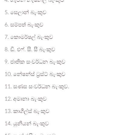
4. හැටන් නැෂනල් බැංකුව
5. සෙලාන් බැංකුව
6. සම්පත් බැංකුව
7. කොමර්ෂල් බැංකුව
8. ඩී. එෆ්. සී. සී බැංකුව
9. ජාතික සංවර්ධන බැංකුව
10. නේෂන්ස් ට්‍රස්ට් බැංකුව
11. සණස සංවර්ධන බැංකුව.
12. අමානා බැංකුව
13. කාගීල්ස් බැංකුව
14. යුනියන් බැංකුව