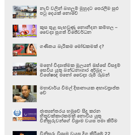
නැව් වලින් බහලුම් මුහුදට පෙරලීම සුළු
පටු දෙයක් නොවේ
කුස තුළ සැඟවුණු නොනිදන කම්හල –
වෛද්‍ය සුගත් විජේවර්ධන
ගණිතය බැරිකම මෝඩකමක් ද?
මනෝ විද්‍යාත්මක මූලයන් ඔස්සේ විසඳුම්
සෙවිය යුතු බන්ධනාගාර අර්බුද –
විශේෂඥ මනෝ වෛද්‍ය රූමි රූබන්
මහාචාර්ය විමල් දිසානායක අභාවප්‍රාප්ත
වේ
ජාත්‍යන්තරය හමුවේ සිදු කරන
හිතුවක්කාරකමක් නොවිය යුතු
විනිසුරුවන්ගේ විශ්‍රාම වයස පමා කිරීම
විනිසුරු විශ්‍රාම වයස දිගු කිරීමේ 22