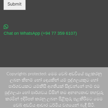
Submit
Chat on WhatsApp (+94 77 359 6107)
Copyrights protected: මෙම වෙබ් අඩවියේ පළකරනු
ලබන කිනම් හෝ දෙයකින් යම් පුද්ගලයකුට හෝ
පාර්ශවයකට යම්කිසි අගතියක් සිදුවන්නේ නම් එම
පුද්ගලයා හෝ පාර්ශවය විසින් තම අනන්‍යතාව තහවුරු
කරමින් ඉදිරිපත් කරනු ලබන පිළිතුරු පළකිරීමට මෙම
වෙබ් අඩවිය ආචාර ධර්මීය වශයෙන් බැඳී සිටී.