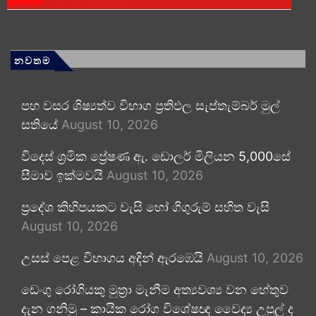
නවතම
පහ වසර ශිෂ්‍යත්ව විභාග ප්‍රතිඵල සැප්තැම්බර් මුල්
සතියේ
August 10, 2026
විදෙස් ශ්‍රමික ප්‍රේෂණ ඇ. ඩොලර් මිලියන 5,000සේ
සීමාව ඉක්මවයි
August 10, 2026
ප්‍රදේශ කිහිපයකට වැසි හෝ ගිගුරුම් සහිත වැසි
August 10, 2026
උසස් පෙළ විභාගය අදින් ඇරඹෙයි
August 10, 2026
ඩෙංගු රෝගියකු ⁣මුත්‍රා මැනීම අත්‍යවශ්‍ය වන හේතුව
දැන ගනිමු – කායික රෝග විශේෂඥ වෛද්‍ය උපුල් ද