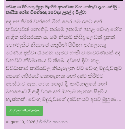
ඩෙංගු රෝගියකු ⁣මුත්‍රා මැනීම අත්‍යවශ්‍ය වන හේතුව දැන ගනිමු –
කායික රෝග විශේෂඥ වෛද්‍ය උපුල් ද සිල්වා
අද අප ජීවත් වන්නේ මින් පෙර මේ රටේ අන්
කවරදාවත් නොතිබූ තරමේ ඉතාමත් ඉහළ ඩෙංගු රෝග
ආශ්‍රිත පරිසරයක ය. මේ නිසාම කිසිදු ලෙඩක් දුකක්
නොමැතිව නිදහසේ සතුටින් සිටිනා පුද්ගලයකු
මරණය දක්වා රැගෙන යෑමට හැකි වාතාවරණයක් අද
වනවිට නිර්මාණය වී තිබේ. දවසේ දිවා කල
විවිධාකාර කාර්යවල නියැලෙන විට ඩෙංගු මදුරුවකුට
අපගේ ශරීරයේ කොතැනක හෝ දෂ්ට කිරීමට
අවස්ථාව ඇත. මෙය ගෙදර දී, කාර්යාලයේ හෝ
මඟතොට දී ආදී වශයෙන් ඕනෑම තැනක සිදුවිය
හැක්කකි. ඩෙංගු මදුරුවාගේ දෂ්ටනයට අපට මුහුණ …
වැඩිපුර කියවන්න
විනිවිද සායනය
August 10, 2026
/