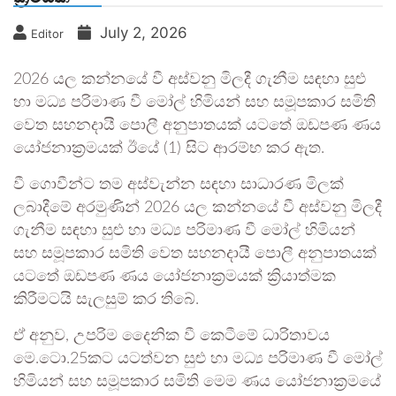
July 2, 2026
Editor
2026 යල කන්නයේ වී අස්වනු මිලදී ගැනීම සඳහා සුළු
හා මධ්‍ය පරිමාණ වී මෝල් හිමියන් සහ සමූපකාර සමිති
වෙත සහනදායී පොලී අනුපාතයක් යටතේ ඔඩපණ ණය
යෝජනාක්‍රමයක් ඊයේ (1) සිට ආරම්භ කර ඇත.
වී ගොවීන්ට තම අස්වැන්න සඳහා සාධාරණ මිලක්
ලබාදීමේ අරමුණින් 2026 යල කන්නයේ වී අස්වනු මිලදී
ගැනීම සඳහා සුළු හා මධ්‍ය පරිමාණ වී මෝල් හිමියන්
සහ සමූපකාර සමිති වෙත සහනදායී පොලී අනුපාතයක්
යටතේ ඔඩපණ ණය යෝජනාක්‍රමයක් ක්‍රියාත්මක
කිරීමටයි සැලසුම් කර තිබේ.
ඒ අනුව, උපරිම දෛනික වී කෙටීමේ ධාරිතාවය
මෙ.ටො.25කට යටත්වන සුළු හා මධ්‍ය පරිමාණ වී මෝල්
හිමියන් සහ සමූපකාර සමිති මෙම ණය යෝජනාක්‍රමයේ