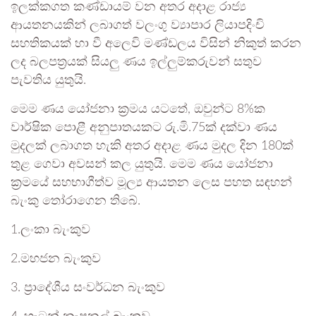
ඉලක්කගත කණ්ඩායම් වන අතර අදාළ රාජ්‍ය
ආයතනයකින් ලබාගත් වලංගු ව්‍යාපාර ලියාපදිංචි
සහතිකයක් හා වී අලෙවි මණ්ඩලය විසින් නිකුත් කරන
ලද බලපත්‍රයක් සියලු ණය ඉල්ලුම්කරුවන් සතුව
පැවතිය යුතුයි.
මෙම ණය යෝජනා ක්‍රමය යටතේ, ඔවුන්ට 8%ක
වාර්ෂික පොළී අනුපාතයකට රු.මි.75ක් දක්වා ණය
මුදලක් ලබාගත හැකි අතර අදාළ ණය මුදල දින 180ක්
තුළ ගෙවා අවසන් කල යුතුයි. මෙම ණය යෝජනා
ක්‍රමයේ සහභාගීත්ව මූල්‍ය ආයතන ලෙස පහත සඳහන්
බැංකු තෝරාගෙන තිබේ.
1.ලංකා බැංකුව
2.මහජන බැංකුව
3. ප්‍රාදේශීය සංවර්ධන බැංකුව