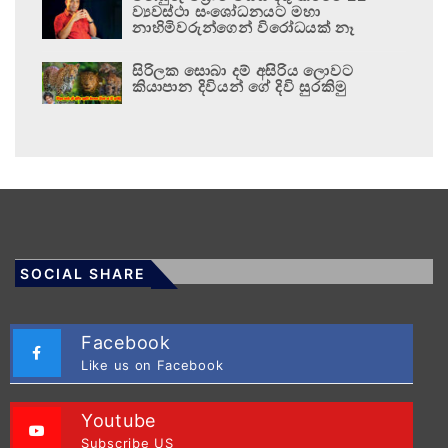
ව්‍යවස්ථා සංශෝධනයට මහා
නාහිමිවරුන්ගෙන් විරෝධයක් නෑ
සිරිලක සොබා දම් අසිරිය ලොවට
කියාපාන දිවියන් ගේ දිවි සුරකිමු
SOCIAL SHARE
Facebook
Like us on Facebook
Youtube
Subscribe US