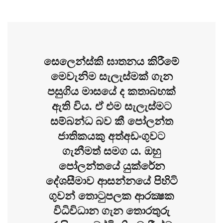
සෙලෙන්ස්කි ඝාතනය කිරීමේ
මෙවැනිම සැලැස්මක් ගැන
පසුගිය මාසයේ ද කතාබහක්
ඇති විය. ඒ එම සැලැස්මට
සම්බන්ධ බව කී පෝලන්ත
ජාතිකයකු අත්අඩංගුවට
ගැනීමත් සමග ය. ඔහු
පෝලන්තයේ යුක්රේන
දේශසීමාව ආසන්නයේ පිහිටි
ගුවන් තොටුපලක ආරක්‍ෂක
විධිවිධාන ගැන තොරතුරු