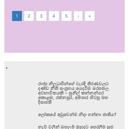
1
2
3
4
5
›
»
.
රාජ්‍ය නිලධාරීන්ගේ වැරදි තීරණවලට
දණ්ඩ නීති සංග්‍රහය යෙදවීම බරපතල
අවභාවිතයකි – සුනිල් කන්නන්ගර
කොළඹ, රත්නපුර, අම්පාර හිටපු මහ
දිසාපති
ලෝකයේ අඩුවෙන්ම නිදා ගන්නා ජාතිය?
නැව් වලින් බහලුම් මුහුදට පෙරලීම සුළු