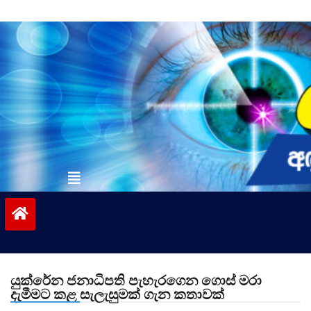
Skip
to
content
vinivida.lk
යුක්රේන ජනාධිපති පැහැරගෙන ගොස් මරා
දැමීමට කළ සැලැසුමක් ගැන කතාවක්