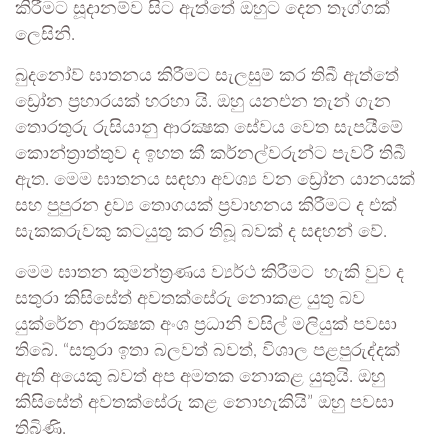
කිරීමට සූදානම්ව සිට ඇත්තේ ඔහුට දෙන තෑග්ගක්
ලෙසිනි.
බුදනෝව් ඝාතනය කිරීමට සැලසුම් කර තිබී ඇත්තේ
ඩ්‍රෝන ප්‍රහාරයක් හරහා යි. ඔහු යනඑන තැන් ගැන
තොරතුරු රුසියානු ආරක්‍ෂක සේවය වෙත සැපයීමේ
කොන්ත්‍රාත්තුව ද ඉහත කී කර්නල්වරුන්ට පැවරී තිබී
ඇත. මෙම ඝාතනය සඳහා අවශ්‍ය වන ඩ්‍රෝන යානයක්
සහ පුපුරන ද්‍රව්‍ය තොගයක් ප්‍රවාහනය කිරීමට ද එක්
සැකකරුවකු කටයුතු කර තිබූ බවක් ද සඳහන් වේ.
මෙම ඝාතන කුමන්ත්‍රණය ව්‍යර්ථ කිරීමට හැකි වුව ද
සතුරා කිසිසේත් අවතක්සේරු නොකළ යුතු බව
යුක්රේන ආරක්‍ෂක අංශ ප්‍රධානි වසිල් මලියුක් පවසා
තිබේ. “සතුරා ඉතා බලවත් බවත්, විශාල පළපුරුද්දක්
ඇති අයෙකු බවත් අප අමතක නොකළ යුතුයි. ඔහු
කිසිසේත් අවතක්සේරු කළ නොහැකියි” ඔහු පවසා
තිබිණි.