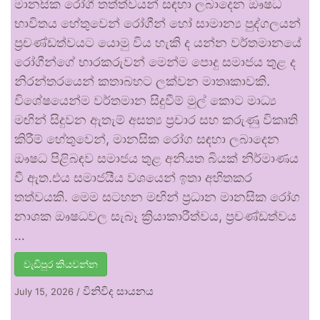
මානසික රෝගී තත්ත්වයන් සඳහා ලබාදෙන ඖෂධ
භාවිතය හේතුවෙන් රෝගීන් හෝ සාමාන්‍ය පුද්ගලයන්
ප්‍රචණ්ඩත්වයට යොමු විය හැකි ද යන්න වර්තමානයේ
රෝගීන්ගේ භාරකරුවන් මෙන්ම පොදු සමාජය තුළ ද
නිරන්තරයෙන් කතාබහට ලක්වන මාතෘකාවකි.
විශේෂයෙන්ම වර්තමාන සිදුවීම් මුල් කොට මාධ්‍ය
මඟින් සිදුවන ඇතැම් අසත්‍ය ප්‍රචාර සහ කරුණු විකෘති
කිරීම් හේතුවෙන්, මානසික රෝග සඳහා ලබාදෙන
ඖෂධ පිළිබඳව සමාජය තුළ අනියත බියක් නිර්මාණය
වී ඇත.එය සමාජයීය වශයෙන් ඉතා අහිතකර
තත්වයකි. මෙම සටහන මඟින් ප්‍රධාන මානසික රෝග
නාශක ඖෂධවල සැබෑ ක්‍රියාකාරීත්වය, ප්‍රචණ්ඩත්වය
…
වැඩිපුර කියවන්න
විනිවිද සායනය
July 15, 2026
/