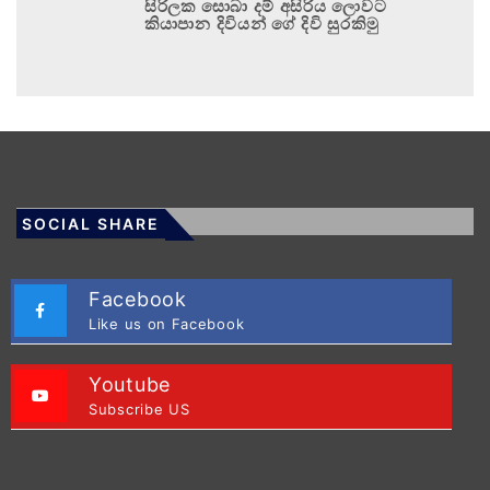
සිරිලක සොබා දම් අසිරිය ලොවට
කියාපාන දිවියන් ගේ දිවි සුරකිමු
SOCIAL SHARE
Facebook
Like us on Facebook
Youtube
Subscribe US