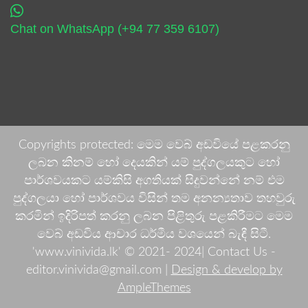
Chat on WhatsApp (+94 77 359 6107)
Copyrights protected: මෙම වෙබ් අඩවියේ පළකරනු
ලබන කිනම් හෝ දෙයකින් යම් පුද්ගලයකුට හෝ
පාර්ශවයකට යම්කිසි අගතියක් සිදුවන්නේ නම් එම
පුද්ගලයා හෝ පාර්ශවය විසින් තම අනන්‍යතාව තහවුරු
කරමින් ඉදිරිපත් කරනු ලබන පිළිතුරු පළකිරීමට මෙම
වෙබ් අඩවිය ආචාර ධර්මීය වශයෙන් බැඳී සිටී.
'www.vinivida.lk' © 2021- 2024| Contact Us -
editor.vinivida@gmail.com |
Design & develop by
AmpleThemes