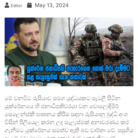
May 13, 2024
Editor
මේ වනවිට රුසියාව සමග යුද්ධයකට පැටලී සිටින
යුක්රේනයෙ හි ජනාධිපතිවරයා වන වොලොදිමීර්
සෙලෙන්ස්කි ඝාතනය කිරීම සඳහා රුසියානු බුද්ධි අංශ
විසින් පිලියෙල කරන ලද සැලැස්මක් අනාවරණය කර
ගැනීමට යුක්රේනය සමත්ව ඇති බව වාර්තා වේ. පසුගිය