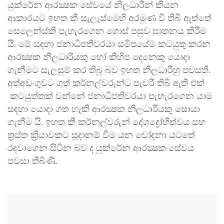
යුක්රේන ආරක්‍ෂක සේවයේ නිලධාරීන් කියන
ආකාරයට ඉහත කී සැලැස්මෙහි අරමුණ වී තිබී ඇත්තේ
සෙලෙන්ස්කි පැහැරගෙන ගොස් පසුව ඝාතනය කිරීම
යි. මේ සඳහා ජනාධිපතිවරයා සමීපයේම කටයුතු කරන
ආරක්‍ෂක නිලධාරියකු හෝ කිහිප දෙනෙකු යොදා
ගැනීමට සැලසුම් කර තිබූ බව ඉහත නිලධාරීහු පවසති.
අත්අඩංගුවට ගත් කර්නල්වරුන්ට පැවරී තිබී ඇති එක්
කටයුත්තක් වන්නේ ජනාධිපතිවරයා පැහැරගෙන යාම
සඳහා යොදා ගත හැකි ආරක්‍ෂක නිලධාරියකු සොයා
ගැනීම යි. ඉහත කී කර්නල්වරුන් දේශද්‍රෝහීත්වය සහ
ත්‍රස්ත ක්‍රියාවකට සූදානම් වීම යන චෝදනා යටතේ
රඳවාගෙන සිටින බව ද යුක්රේන ආරක්‍ෂක සේවය
පවසා තිබිණි.