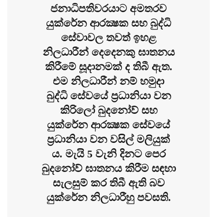
ජනාධිපතිවරයාට අමතරව
යුක්රේන ආරක්‍ෂක සහ බුද්ධි
සේවාවල තවත් ඉහළ
නිලධාරීන් දෙදෙනකු ඝාතනය
කිරීමේ සූදානමක් ද තිබී ඇත.
එම නිලධාරීන් නම් හමුදා
බුද්ධි සේවයේ ප්‍රධානියා වන
කිරිලෝ බුදනෝව් සහ
යුක්රේන ආරක්‍ෂක සේවයේ
ප්‍රධානියා වන වසිල් මලියුක්
ය. මැයි 5 වැනි දිනට පෙර
බුදනෝව් ඝාතනය කිරීම සඳහා
සැලසුම් කර තිබී ඇති බව
යුක්රේන නිලධාරීහු පවසති.