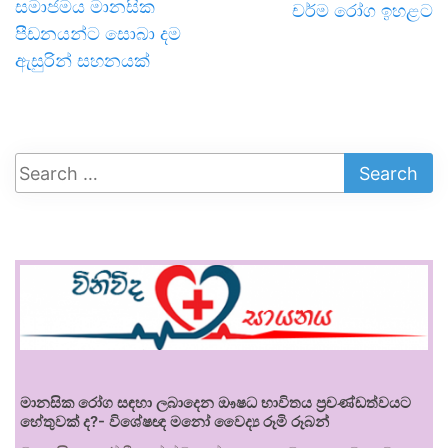
සමාජමය මානසික
චර්ම රෝග ඉහළට
පීඩනයන්ට සොබා දම
ඇසුරින් සහනයක්
මානසික රෝග සඳහා ලබාදෙන ඖෂධ භාවිතය ප්‍රචණ්ඩත්වයට
හේතුවක් ද?- විශේෂඥ මනෝ වෛද්‍ය රූමි රූබන්