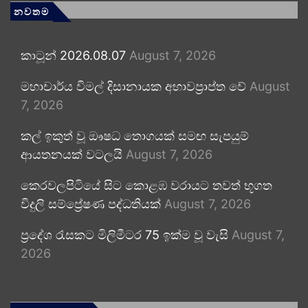
නවතම
කාටූන් 2026.08.07
August 7, 2026
මහාචාර්ය විමල් දිසානායක අභාවප්‍රාප්ත වේ
August
7, 2026
කල් ඉකුත් වූ ඖෂධ තොගයක් සමඟ සැපයුම්
ආයතනයක් වටලයි
August 7, 2026
කෙරවලපිටියේ සිට කොළඹ වරායට තවත් භූගත
විදුලි සම්ප්‍රේෂණ පද්ධතියක්
August 7, 2026
ප්‍රදේශ රැසකට මිලිමීටර 75 ඉක්ම වූ වැසි
August 7,
2026