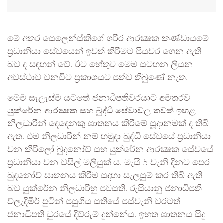
මේ අතර සෙලෙන්ස්කිගේ ශරීර ආරක්‍ෂක කණ්ඩායමේ
ප්‍රධානියා සේවයෙන් ඉවත් කිරීමට පියවර ගෙන ඇති
බව ද සඳහන් වේ. ඊට හේතුව මෙම සටහන ලියන
අවස්ථාව වනවිට ප්‍රකාශයට පත්ව තිබුණේ නැත.
මෙම සැලැස්ම යටතේ ජනාධිපතිවරයාට අමතරව
යුක්රේන ආරක්‍ෂක සහ බුද්ධි සේවාවල තවත් ඉහළ
නිලධාරීන් දෙදෙනකු ඝාතනය කිරීමේ සූදානමක් ද තිබී
ඇත. එම නිලධාරීන් නම් හමුදා බුද්ධි සේවයේ ප්‍රධානියා
වන කිරිලෝ බුදනෝව් සහ යුක්රේන ආරක්‍ෂක සේවයේ
ප්‍රධානියා වන වසිල් මලියුක් ය. මැයි 5 වැනි දිනට පෙර
බුදනෝව් ඝාතනය කිරීම සඳහා සැලසුම් කර තිබී ඇති
බව යුක්රේන නිලධාරීහු පවසති. රුසියානු ජනාධිපති
ව්ලැදිමීර් පුටින් පසුගිය සතියේ පස්වැනි වරටත්
ජනාධිපති ධුරයේ දිව්රුම් දුන්නේය. ඉහත ඝාතනය සිදු