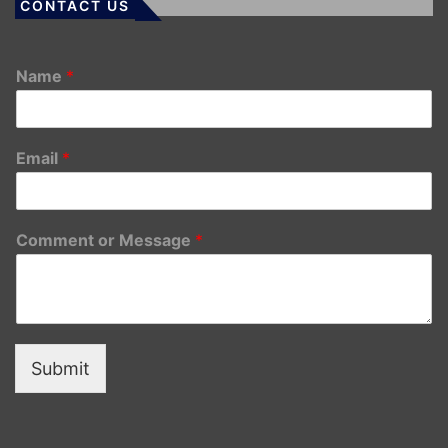
CONTACT US
Name
*
Email
*
Comment or Message
*
Submit