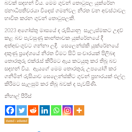
බවක් සඳහන් විය. මෙම ගුවන් තොටුපල යුක්රේන
ජනාධිපතිවරයා විදෙස් ගමන්වල නිරත වන අවස්ථාවල
භාවිත කරන ගුවන් තොටුපලකි.
2023 අගෝස්තු මාසයේ ද රුසියානු සැලැස්මකට උදව්
කළ බව පැවසුණු කාන්තාවක යුක්රේනයේ දී
අත්අඩංගුවට ගන්නා ලදී. සෙලෙන්ස්කි යුක්රේනයේ
දකුණු ප්‍රදේශයේ නිරත වීමට සිටි සංචාරයක් පිලිබඳ
තොරතුරු එක්රැස් කිරීමට ඇය කටයුතු කර තිබූ බව
සඳහන් විය. ඇයගේ මෙම තොරතුරු උපයෝගි කර
ගනිමින් රුසියාව සෙලෙන්ස්කිට ගුවන් ප්‍රහාරයක් එල්ල
කිරීමට සැලසුම් කර තිබූ බවක් ද පැවසිණි.
නිහාල් පීරිස්
එතෙර - මෙතෙර