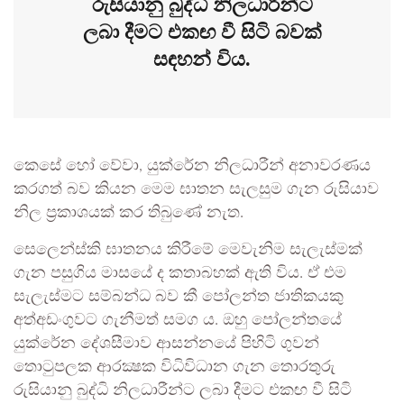
රුසියානු බුද්ධි නිලධාරීන්ට
ලබා දීමට එකඟ වී සිටි බවක්
සඳහන් විය.
කෙසේ හෝ වේවා, යුක්රේන නිලධාරීන් අනාවරණය
කරගත් බව කියන මෙම ඝාතන සැලසුම ගැන රුසියාව
නිල ප්‍රකාශයක් කර තිබුණේ නැත.
සෙලෙන්ස්කි ඝාතනය කිරීමේ මෙවැනිම සැලැස්මක්
ගැන පසුගිය මාසයේ ද කතාබහක් ඇති විය. ඒ එම
සැලැස්මට සම්බන්ධ බව කී පෝලන්ත ජාතිකයකු
අත්අඩංගුවට ගැනීමත් සමග ය. ඔහු පෝලන්තයේ
යුක්රේන දේශසීමාව ආසන්නයේ පිහිටි ගුවන්
තොටුපලක ආරක්‍ෂක විධිවිධාන ගැන තොරතුරු
රුසියානු බුද්ධි නිලධාරීන්ට ලබා දීමට එකඟ වී සිටි