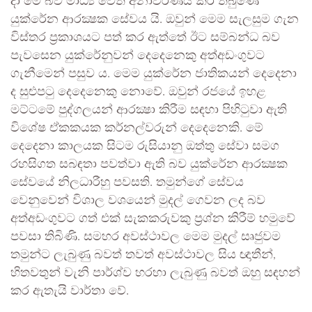
දා මේ බව මාධ්‍ය වෙත අනාවරණය කර තිබුණේ
යුක්රේන ආරක්‍ෂක සේවය යි. ඔවුන් මෙම සැලසුම ගැන
විස්තර ප්‍රකාශයට පත් කර ඇත්තේ ඊට සම්බන්ධ බව
පැවසෙන යුක්රේනුවන් දෙදෙනෙකු අත්අඩංගුවට
ගැනීමෙන් පසුව ය. මෙම යුක්රේන ජාතිකයන් දෙදෙනා
ද සුළුපටු දෙදෙනෙකු නොවේ. ඔවුන් රජයේ ඉහළ
මට්ටමේ පුද්ගලයන් ආරක්‍ෂා කිරීම සඳහා පිහිටුවා ඇති
විශේෂ ඒකකයක කර්නල්වරුන් දෙදෙනෙකි. මේ
දෙදෙනා කාලයක සිටම රුසියානු ඔත්තු සේවා සමග
රහසිගත සබඳතා පවත්වා ඇති බව යුක්රේන ආරක්‍ෂක
සේවයේ නිලධාරීහු පවසති. තමුන්ගේ සේවය
වෙනුවෙන් විශාල වශයෙන් මුදල් ගෙවන ලද බව
අත්අඩංගුවට ගත් එක් සැකකරුවකු ප්‍රශ්න කිරීම් හමුවේ
පවසා තිබිණි. සමහර අවස්ථාවල මෙම මුදල් සෘජුවම
තමුන්ට ලැබුණු බවත් තවත් අවස්ථාවල සිය ඥාතීන්,
හිතවතුන් වැනි පාර්ශ්ව හරහා ලැබුණු බවත් ඔහු සඳහන්
කර ඇතැයි වාර්තා වේ.