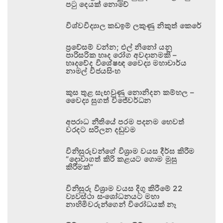
පටු දෙයක් නොවේ
විශ්වවිද්‍යාල කඩඉම් ලකුණු නිකුත් කෙරේ
ප්‍රවේසම් වන්න; එල් නිනෝ යනු
පාරිසරික හෘද රෝග අවදානමකි –
හෘදවේද විශේෂඥ වෛද්‍ය මහාචාර්ය
නාමල් විජයසිංහ
කුස තුළ සැඟවුණු නොනිදන කම්හල –
වෛද්‍ය සුගත් විජේවර්ධන
අපරාධ නීතියේ පරම පදනම හෙවත්
වරදට සරිලන දඬුවම
විනිසුරුවන්ගේ විශ්‍රාම වයස දීර්ඝ කිරීම
“දොවාගත් කිරි කළයට ගොම මුසු
කිරීමක්”
විනිසුරු විශ්‍රාම වයස දිගු කිරීමේ 22
ව්‍යවස්ථා සංශෝධනයට මහා
නාහිමිවරුන්ගෙන් විරෝධයක් නෑ