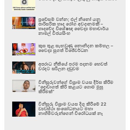
ප්‍රවේසම් වන්න; එල් නිනෝ යනු
පාරිසරික හෘද රෝග අවදානමකි –
හෘදවේද විශේෂඥ වෛද්‍ය මහාචාර්ය
නාමල් විජයසිංහ
කුස තුළ සැඟවුණු නොනිදන කම්හල –
වෛද්‍ය සුගත් විජේවර්ධන
අපරාධ නීතියේ පරම පදනම හෙවත්
වරදට සරිලන දඬුවම
විනිසුරුවන්ගේ විශ්‍රාම වයස දීර්ඝ කිරීම
“දොවාගත් කිරි කළයට ගොම මුසු
කිරීමක්”
විනිසුරු විශ්‍රාම වයස දිගු කිරීමේ 22
ව්‍යවස්ථා සංශෝධනයට මහා
නාහිමිවරුන්ගෙන් විරෝධයක් නෑ