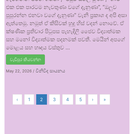
එක එක පාරටම නැවතුණා වගේ දැනුණා”, “ඔලුව
පුපුරන්න එනවා වගේ දැනුණා” වැනි ප්‍රකාශ ද අපි අසා
ඇත්තෙමු. නමුත් ඒ කිසිවක් හුදු හිස් වදන් නොවේ. ඒ
ක්ෂණික ප්‍රතිචාර පිටුපස පැහැදිලි ජෛව විද්‍යාත්මක
සහ මනෝ විද්‍යාත්මක පදනමක් පවතී. මෙයින් අපගේ
මොළය සහ හෘදය වස්තුව …
වැඩිපුර කියවන්න
විනිවිද සායනය
May 22, 2026
/
‹
1
2
3
4
5
›
»