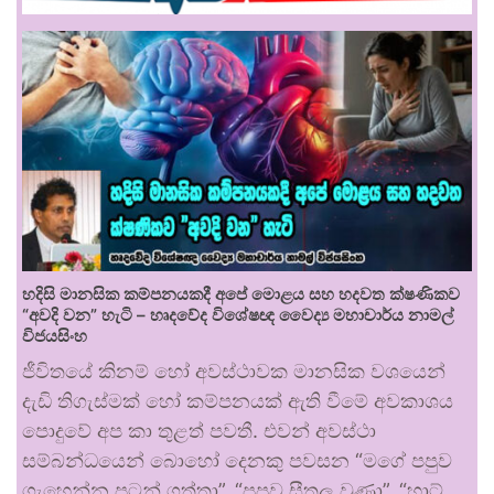
හදිසි මානසික කම්පනයකදී අපේ මොළය සහ හදවත ක්ෂණිකව
“අවදි වන” හැටි – හෘදවේද විශේෂඥ වෛද්‍ය මහාචාර්ය නාමල්
විජයසිංහ
ජීවිතයේ කිනම් හෝ අවස්ථාවක මානසික වශයෙන්
දැඩි තිගැස්මක් හෝ කම්පනයක් ඇති වීමේ අවකාශය
පොදුවේ අප කා තුළත් පවතී. එවන් අවස්ථා
සම්බන්ධයෙන් බොහෝ දෙනකු පවසන “මගේ පපුව
ගැහෙන්න පටන් ගත්තා”, “පපුව සීතල වුණා”, “හාට්