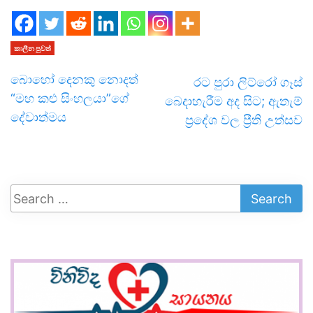
කාලීන පුවත්
බොහෝ දෙනකු නොදත්
රට පුරා ලිට්රෝ ගෑස්
“මහ කළු සිංහලයා”ගේ
බෙදාහැරීම අද සිට; ඇතැම්
දේවාත්මය
ප්‍රදේශ වල ප්‍රීති උත්සව