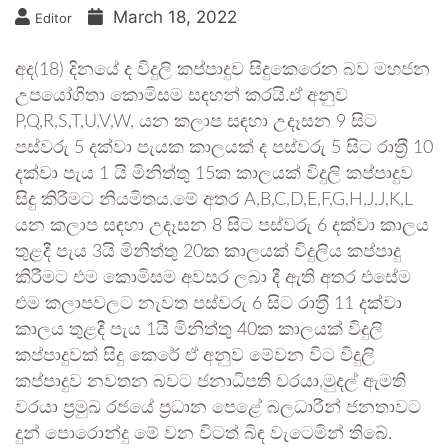
March 18, 2022
Editor
අද(18) දිනයේ ද විදුලි කප්පාදුව සිදුකෙරෙන බව මහජන
උපයෝගිතා කොමිසම සඳහන් කරයි.ඒ අනුව
P,Q,R,S,T,U,V,W, යන කලාප සඳහා උදෑසන 9 සිට
පස්වරු 5 දක්වා පැයක කාලයක් ද පස්වරු 5 සිට රාත‍්‍රී 10
දක්වා පැය 1 යි මිනිත්තු 15ක කාලයක් විදුලි කප්පාදුව
සිදු කිරීමට නියමිතය.මේ අතර A,B,C,D,E,F,G,H,J,J,K,L
යන කලාප සඳහා උදෑසන 8 සිට පස්වරු 6 දක්වා කාලය
තුළදී පැය 3යි මිනිත්තු 20ක කාලයක් විදුලිය කප්පාදු
කිරීමට එම කොමිසම අවසර ලබා දී ඇති අතර එසේම
එම කලාපවලට නැවත පස්වරු 6 සිට රාත‍්‍රී 11 දක්වා
කාලය තුළදී පැය 1යි මිනිත්තු 40ක කාලයක් විදුලි
කප්පාදුවක් සිදු කෙරේ ඒ අනුව මේවන විට විදුලි
කප්පාදුව නවතන බවට ජනාධිපති වරයා,මුදල් ඇමති
වරයා ප්‍රමුඛ රජයේ ප්‍රධාන පෙළේ බලධාරීන් ජනතාවට
දුන් පොරොන්දු මේ වන විටත් බිඳ වැටෙමින් තිබේ.