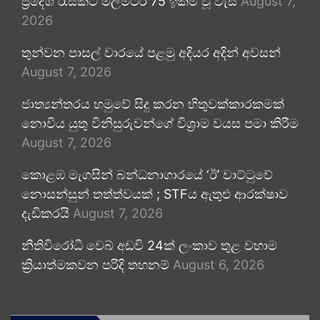
ප්‍රදේශ රැසකට මිලිමීටර 75 ඉක්ම වූ වැසි
August 7,
2026
තුන්වන පාසල් වාරයේ පළමු අදියර අදින් අවසන්
August 7, 2026
ජාත්‍යන්තරය හමුවේ සිදු කරන හිතුවක්කාරකමක්
නොවිය යුතු විනිසුරුවන්ගේ විශ්‍රාම වයස පමා කිරීම
August 7, 2026
කොළඹ මැගසින් බන්ධනාගාරයේ ‘ඊ’ වාට්ටුවේ
නොසන්සුන් තත්ත්වයක් ; STFය ඇතුළු ආරක්ෂාව
දැඩිකරයි
August 7, 2026
නීතිවිරෝධී වෙබ් අඩවි 24ක් ලංකාව තුළ වහාම
ක්‍රියාත්මකවන පරිදි තහනම්
August 6, 2026