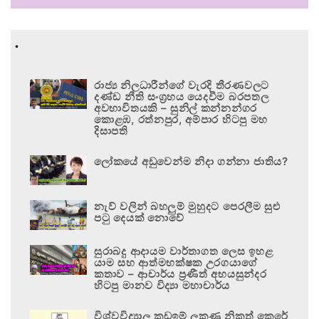
.
රාජ්‍ය නිලධාරීන්ගේ වැරදි තීරණවලට
දණ්ඩ නීති සංග්‍රහය යෙදවීම බරපතල
අවභාවිතයකි – සුනිල් කන්නන්ගර
කොළඹ, රත්නපුර, අම්පාර හිටපු මහ
දිසාපති
ලෝකයේ අඩුවෙන්ම නිදා ගන්නා ජාතිය?
නැව් වලින් බහලුම් මුහුදට පෙරලීම සුළු
පටු දෙයක් නොවේ
සුරාබදු ආදායම වාර්තාගත ලෙස ඉහළ
යාම සහ ආත්මභක්ෂක උරගයාගේ
කතාව – ආචාර්ය ප්‍රණීත් අභයසුන්දර
හිටපු මානව විද්‍යා මහාචාර්ය
විශ්වවිද්‍යාල කඩඉම් ලකුණු නිකුත් කෙරේ