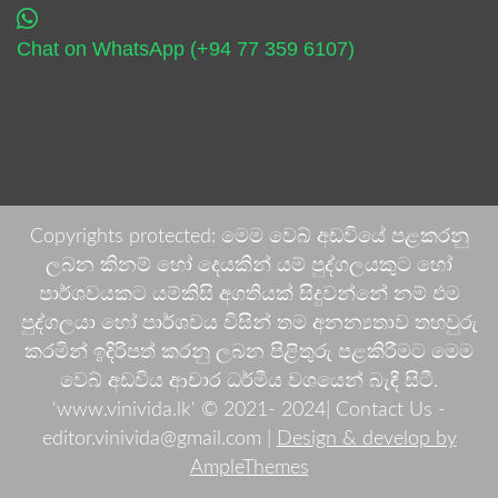
Chat on WhatsApp (+94 77 359 6107)
Copyrights protected: මෙම වෙබ් අඩවියේ පළකරනු
ලබන කිනම් හෝ දෙයකින් යම් පුද්ගලයකුට හෝ
පාර්ශවයකට යම්කිසි අගතියක් සිදුවන්නේ නම් එම
පුද්ගලයා හෝ පාර්ශවය විසින් තම අනන්‍යතාව තහවුරු
කරමින් ඉදිරිපත් කරනු ලබන පිළිතුරු පළකිරීමට මෙම
වෙබ් අඩවිය ආචාර ධර්මීය වශයෙන් බැඳී සිටී.
'www.vinivida.lk' © 2021- 2024| Contact Us -
editor.vinivida@gmail.com |
Design & develop by
AmpleThemes