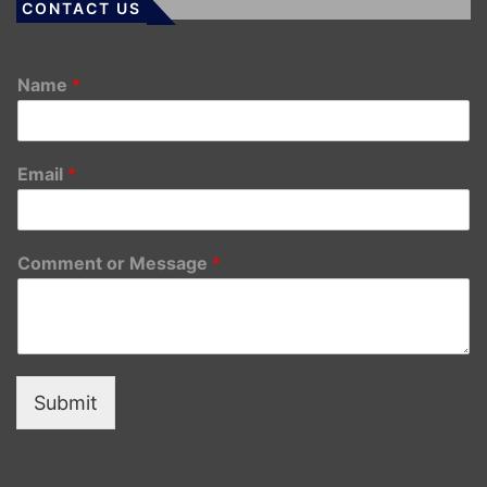
CONTACT US
Name
*
Email
*
Comment or Message
*
Submit