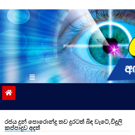
Skip
to
content
vinivida.lk
රජය දුන් පොරොන්දු තව දුරටත් බිඳ වැටේ,විදුලි
කප්පාදුව අදත්