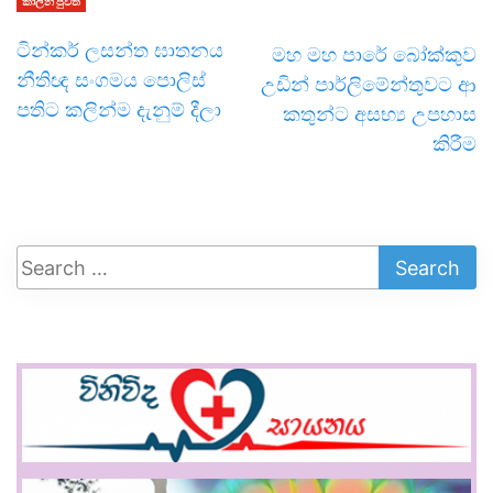
කාලීන පුවත්
ටින්කර් ලසන්ත ඝාතනය
මහ මහ පාරේ බෝක්කුව
නීතිඥ සංගමය පොලිස්
උඩින් පාර්ලිමේන්තුවට ආ
පතිට කලින්ම දැනුම් දීලා
කතුන්ට අසභ්‍ය උපහාස
කිරීම