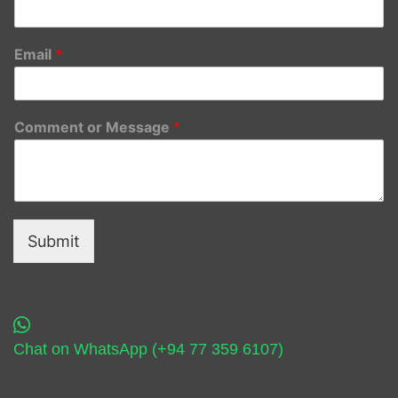
Email
*
Comment or Message
*
Submit
Chat on WhatsApp (+94 77 359 6107)