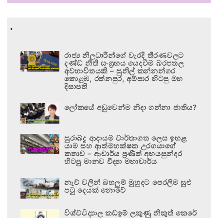
.
රාජ්‍ය නිලධාරීන්ගේ වැරදි තීරණවලට
දණ්ඩ නීති සංග්‍රහය යෙදවීම බරපතල
අවභාවිතයකි – සුනිල් කන්නන්ගර
කොළඹ, රත්නපුර, අම්පාර හිටපු මහ
දිසාපති
ලෝකයේ අඩුවෙන්ම නිදා ගන්නා ජාතිය?
සුරාබදු ආදායම වාර්තාගත ලෙස ඉහළ
යාම සහ ආත්මභක්ෂක උරගයාගේ
කතාව – ආචාර්ය ප්‍රණීත් අභයසුන්දර
හිටපු මානව විද්‍යා මහාචාර්ය
නැව් වලින් බහලුම් මුහුදට පෙරලීම සුළු
පටු දෙයක් නොවේ
විශ්වවිද්‍යාල කඩඉම් ලකුණු නිකුත් කෙරේ