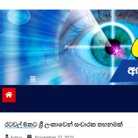
Skip
to
content
vinivida.lk
රටවල් 6කට ශ්‍රී ලංකාවෙන් සංචාරක තහනමක්
November 27, 2021
Editor