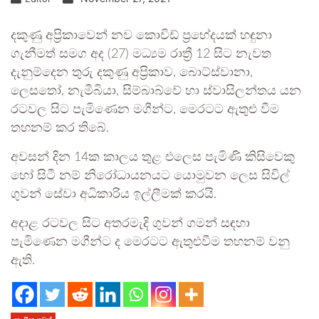
දකුණු අප්‍රිකාවෙන් නව කොවිඩ් ප්‍රභේදයක් හඳුනා
ගැනීමත් සමග අද (27) මධ්‍යම රාත්‍රී 12 සිට නැවත
දැනුම්දෙන තුරු දකුණු අප්‍රිකාව, බොට්ස්වානා,
ලෙසතෝ, නැමීබියා, සිම්බාබ්වේ හා ස්වාසිලන්තය යන
රටවල සිට පැමිණෙන මගීන්ට, මෙරටට ඇතුළු වීම
තහනම් කර තිබේ.
අවසන් දින 14ක කාලය තුළ එලෙස පැමිණි කිසිවෙකු
හෝ සිටී නම් නිරෝධායනයට යොමුවන ලෙස සිවිල්
ගුවන් සේවා අධිකාරිය ඉල්ලීමක් කරයි.
අදාළ රටවල සිට අතරමැදි ගුවන් ගමන් සඳහා
පැමිණෙන මගීන්ට ද මෙරටට ඇතුළුවීම තහනම් වනු
ඇති.