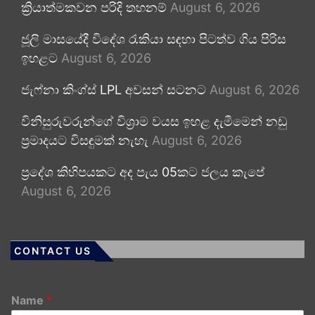
ක්‍රියාත්මකවන පරිදි තහනම්
August 6, 2026
ජූලි මාසයේදී විදේශ රැකියා සඳහා පිටත්ව ගිය පිරිස
ඉහළට
August 6, 2026
ජැෆ්නා කිංග්ස් LPL අවසන් සටනට
August 6, 2026
විනිසුරුවරුන්ගේ විශ්‍රාම වයස ඉහළ දැමීමෙන් නඩු
ප්‍රමාදයට විසඳුමක් නැහැ
August 6, 2026
ප්‍රදේශ කිහිපයකට අද පැය 05කට ජලය කැපේ
August 6, 2026
CONTACT US
Name
*