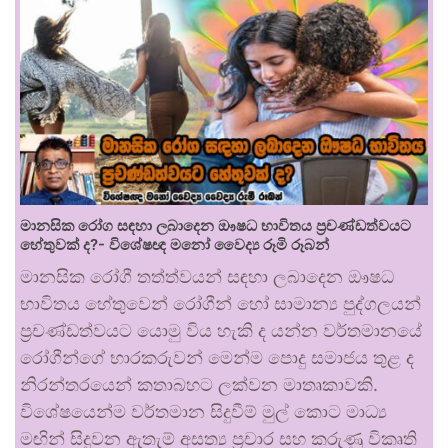
මානසික රෝග සඳහා ලබාදෙන ඖෂධ භාවිතය ප්‍රචණ්ඩත්වයට
හේතුවක් ද?- විශේෂඥ මනෝ වෛද්‍ය රූමි රූබන්
මානසික රෝගී තත්ත්වයන් සඳහා ලබාදෙන ඖෂධ
භාවිතය හේතුවෙන් රෝගීන් හෝ සාමාන්‍ය පුද්ගලයන්
ප්‍රචණ්ඩත්වයට යොමු විය හැකි ද යන්න වර්තමානයේ
රෝගීන්ගේ භාරකරුවන් මෙන්ම පොදු සමාජය තුළ ද
නිරන්තරයෙන් කතාබහට ලක්වන මාතෘකාවකි.
විශේෂයෙන්ම වර්තමාන සිදුවීම් මුල් කොට මාධ්‍ය
මඟින් සිදුවන ඇතැම් අසත්‍ය ප්‍රචාර සහ කරුණු විකෘති