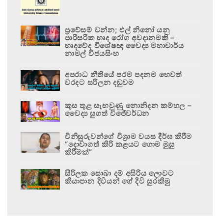
ප්‍රවේසම් වන්න; එල් නිනෝ යනු
පාරිසරික හෘද රෝග අවදානමකි –
හෘදවේද විශේෂඥ වෛද්‍ය මහාචාර්ය
නාමල් විජයසිංහ
අපරාධ නීතියේ පරම පදනම හෙවත්
වරදට සරිලන දඬුවම
කුස තුළ සැඟවුණු නොනිදන කම්හල –
වෛද්‍ය සුගත් විජේවර්ධන
විනිසුරුවන්ගේ විශ්‍රාම වයස දීර්ඝ කිරීම
“දොවාගත් කිරි කළයට ගොම මුසු
කිරීමක්”
සිරිලක සොබා දම් අසිරිය ලොවට
කියාපාන දිවියන් ගේ දිවි සුරකිමු