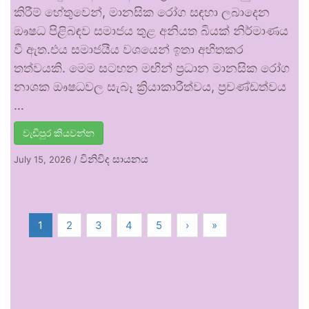
කිරීම් හේතුවෙන්, මානසික රෝග සඳහා ලබාදෙන
ඖෂධ පිළිබඳව සමාජය තුළ අනියත බියක් නිර්මාණය
වී ඇත.එය සමාජයීය වශයෙන් ඉතා අහිතකර
තත්වයකි. මෙම සටහන මඟින් ප්‍රධාන මානසික රෝග
නාශක ඖෂධවල සැබෑ ක්‍රියාකාරීත්වය, ප්‍රචණ්ඩත්වය
…
වැඩිපුර කියවන්න
විනිවිද සායනය
July 15, 2026
/
1
2
3
4
5
›
»