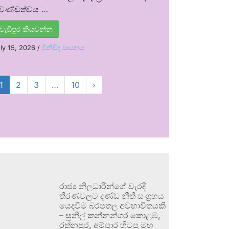
්‍රචණ්ඩත්වය …
වැඩිපුර කියවන්න
ly 15, 2026
/
විනිවිද සායනය
1
2
3
…
10
›
රාජ්‍ය නිලධාරීන්ගේ වැරදි
තීරණවලට දණ්ඩ නීති සංග්‍රහය
යෙදවීම බරපතල අවභාවිතයකි
– සුනිල් කන්නන්ගර කොළඹ,
රත්නපුර, අම්පාර හිටපු මහ