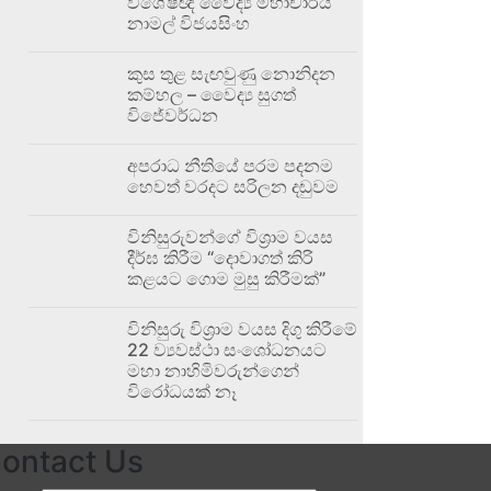
විශේෂඥ වෛද්‍ය මහාචාර්ය
නාමල් විජයසිංහ
කුස තුළ සැඟවුණු නොනිදන
කම්හල – වෛද්‍ය සුගත්
විජේවර්ධන
අපරාධ නීතියේ පරම පදනම
හෙවත් වරදට සරිලන දඬුවම
විනිසුරුවන්ගේ විශ්‍රාම වයස
දීර්ඝ කිරීම “දොවාගත් කිරි
කළයට ගොම මුසු කිරීමක්”
විනිසුරු විශ්‍රාම වයස දිගු කිරීමේ
22 ව්‍යවස්ථා සංශෝධනයට
මහා නාහිමිවරුන්ගෙන්
විරෝධයක් නෑ
ontact Us