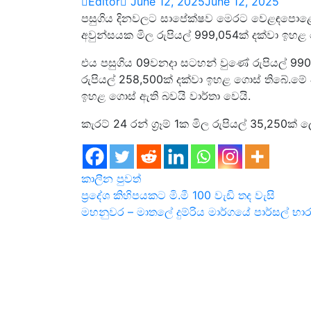
Editor
June 12, 2025
June 12, 2025
පසුගිය දිනවලට සාපේක්ෂව මෙරට වෙළඳපොළේ ර
අවුන්සයක මිල රුපියල් 999,054ක් දක්වා ඉහළ 
එය පසුගිය 09වනදා සටහන් වුණේ රුපියල් 990,4
රුපියල් 258,500ක් දක්වා ඉහළ ගොස් තිබේ.මේ අත
ඉහළ ගොස් ඇති බවයි වාර්තා වෙයි.
කැරට් 24 රන් ග්‍රෑම් 1ක මිල රුපියල් 35,250ක්
කාලීන පුවත්
Post
ප්‍රදේශ කිහිපයකට මි.මී 100 වැඩි තද වැසි
මහනුවර – මාතලේ දුම්රිය මාර්ගයේ පාර්සල් භ
navigation