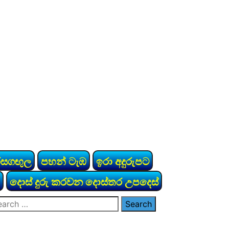
රසගඟුල
පහන් ටැඹ
ඉරා අදුරුපට
දොස් දුරු කරවන දොස්තර උපදෙස්
arch
: