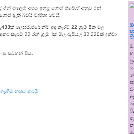
න් මිලෙහි අගය ඉහළ ගොස් තිබේ.ඒ අනුව රන්
ගොස් ඇති බවයි වාර්තා වෙයි.
ම
33ක් ලෙසයි.එමෙන්ම අද කැරට් 22 ග්‍රෑම් 8ක මිල
භ
ර කැරට් 22 රන් ග්‍රෑම් 1ක මිල රුපියල් 32,320ක් දක්වා
ව
ම
භ
 ලෙස සටහන් විය.
ප
ය
ම
ක
ව
ාරගැනීම නතර කරයි
ඇ
හ
ප
ඇ
ත
ර