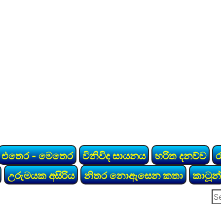
එතෙර - මෙතෙර
විනිවිද සායනය
හරිත දනව්ව
උරුමයක අසිරිය
නිතර නොඇසෙන කතා
කාටූන්
Se
for