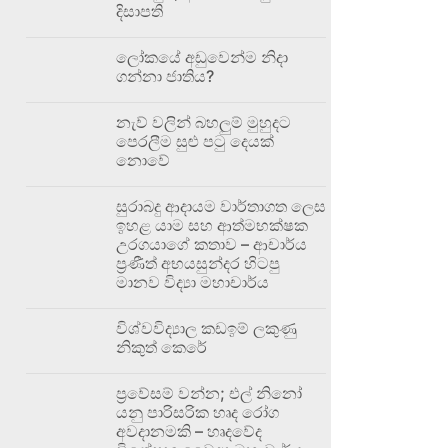
දිසාපති
ලෝකයේ අඩුවෙන්ම නිදා
ගන්නා ජාතිය?
නැව් වලින් බහලුම් මුහුදට
පෙරලීම සුළු පටු දෙයක්
නොවේ
සුරාබදු ආදායම වාර්තාගත ලෙස
ඉහළ යාම සහ ආත්මභක්ෂක
උරගයාගේ කතාව – ආචාර්ය
ප්‍රණීත් අභයසුන්දර හිටපු
මානව විද්‍යා මහාචාර්ය
විශ්වවිද්‍යාල කඩඉම් ලකුණු
නිකුත් කෙරේ
ප්‍රවේසම් වන්න; එල් නිනෝ
යනු පාරිසරික හෘද රෝග
අවදානමකි – හෘදවේද