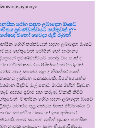
ානසික රෝග සඳහා ලබාදෙන ඖෂධ
ාවිතය ප්‍රචණ්ඩත්වයට හේතුවක් ද?-
ිශේෂඥ මනෝ වෛද්‍ය රූමි රූබන්
ානසික රෝගී තත්ත්වයන් සඳහා ලබාදෙන ඖෂධ
ාවිතය හේතුවෙන් රෝගීන් හෝ සාමාන්‍ය
ුද්ගලයන් ප්‍රචණ්ඩත්වයට යොමු විය හැකි ද
න්න වර්තමානයේ රෝගීන්ගේ භාරකරුවන්
ෙන්ම පොදු සමාජය තුළ ද නිරන්තරයෙන්
තාබහට ලක්වන මාතෘකාවකි. විශේෂයෙන්ම
ර්තමාන සිදුවීම් මුල් කොට මාධ්‍ය මඟින් සිදුවන
තැම් අසත්‍ය ප්‍රචාර සහ කරුණු විකෘති කිරීම්
ේතුවෙන්, මානසික රෝග සඳහා ලබාදෙන ඖෂධ
ිළිබඳව සමාජය තුළ අනියත බියක් නිර්මාණය වී
ත.එය සමාජයීය වශයෙන් ඉතා අහිතකර
ත්වයකි. මෙම සටහන මඟින් ප්‍රධාන මානසික
ෝග නාශක ඖෂධවල සැබෑ ක්‍රියාකාරීත්වය,