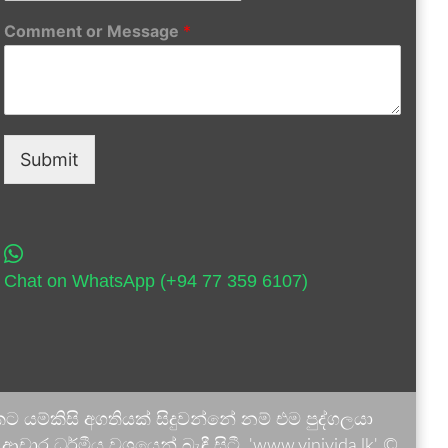
Comment or Message
*
Submit
Chat on WhatsApp (+94 77 359 6107)
 යම්කිසි අගතියක් සිදුවන්නේ නම් එම පුද්ගලයා
ාර ධර්මීය වශයෙන් බැඳී සිටී. 'www.vinivida.lk' ©