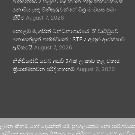
ජාත්‍යන්තරය හමුවේ සිදු කරන හිතුවක්කාරකමක්
නොවිය යුතු විනිසුරුවන්ගේ විශ්‍රාම වයස පමා
කිරීම
August 7, 2026
කොළඹ මැගසින් බන්ධනාගාරයේ ‘ඊ’ වාට්ටුවේ
නොසන්සුන් තත්ත්වයක් ; STFය ඇතුළු ආරක්ෂාව
දැඩිකරයි
August 7, 2026
නීතිවිරෝධී වෙබ් අඩවි 24ක් ලංකාව තුළ වහාම
ක්‍රියාත්මකවන පරිදි තහනම්
August 6, 2026
 ලබන කිනම් හෝ දෙයකින් යම් පුද්ගලයකුට හෝ පාර්ශවයකට
දිරිපත් කරනු ලබන පිළිතුරු පළකිරීමට මෙම වෙබ් අඩවිය ආච