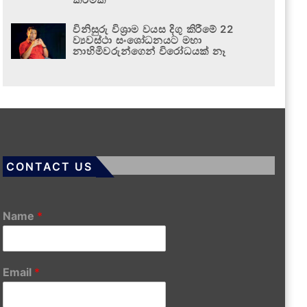
විනිසුරු විශ්‍රාම වයස දිගු කිරීමේ 22
ව්‍යවස්ථා සංශෝධනයට මහා
නාහිමිවරුන්ගෙන් විරෝධයක් නෑ
CONTACT US
Name
*
Email
*