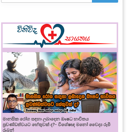
මානසික රෝග සඳහා ලබාදෙන ඖෂධ භාවිතය
ප්‍රචණ්ඩත්වයට හේතුවක් ද?- විශේෂඥ මනෝ වෛද්‍ය රූමි
රූබන්