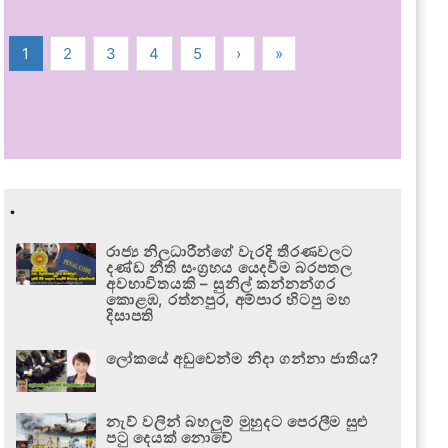
1
2
3
4
5
›
»
.
රාජ්‍ය නිලධාරීන්ගේ වැරදි තීරණවලට
දණ්ඩ නීති සංග්‍රහය යෙදවීම බරපතල
අවභාවිතයකි – සුනිල් කන්නන්ගර
කොළඹ, රත්නපුර, අම්පාර හිටපු මහ
දිසාපති
ලෝකයේ අඩුවෙන්ම නිදා ගන්නා ජාතිය?
නැව් වලින් බහලුම් මුහුදට පෙරලීම සුළු
පටු දෙයක් නොවේ