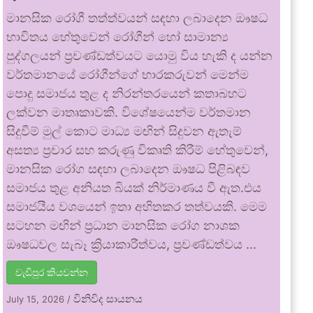
මානසික රෝගී තත්ත්වයන් සඳහා ලබාදෙන ඖෂධ
භාවිතය හේතුවෙන් රෝගීන් හෝ සාමාන්‍ය
පුද්ගලයන් ප්‍රචණ්ඩත්වයට යොමු විය හැකි ද යන්න
වර්තමානයේ රෝගීන්ගේ භාරකරුවන් මෙන්ම
පොදු සමාජය තුළ ද නිරන්තරයෙන් කතාබහට
ලක්වන මාතෘකාවකි. විශේෂයෙන්ම වර්තමාන
සිදුවීම් මුල් කොට මාධ්‍ය මඟින් සිදුවන ඇතැම්
අසත්‍ය ප්‍රචාර සහ කරුණු විකෘති කිරීම් හේතුවෙන්,
මානසික රෝග සඳහා ලබාදෙන ඖෂධ පිළිබඳව
සමාජය තුළ අනියත බියක් නිර්මාණය වී ඇත.එය
සමාජයීය වශයෙන් ඉතා අහිතකර තත්වයකි. මෙම
සටහන මඟින් ප්‍රධාන මානසික රෝග නාශක
ඖෂධවල සැබෑ ක්‍රියාකාරීත්වය, ප්‍රචණ්ඩත්වය …
වැඩිපුර කියවන්න
විනිවිද සායනය
July 15, 2026
/