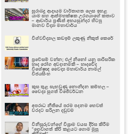
සුරාබදු ආදායම වාර්තාගත ලෙස ඉහළ
යාම සහ ආත්මභක්ෂක උරගයාගේ කතාව
– ආචාර්ය ප්‍රණීත් අභයසුන්දර හිටපු
මානව විද්‍යා මහාචාර්ය
විශ්වවිද්‍යාල කඩඉම් ලකුණු නිකුත් කෙරේ
ප්‍රවේසම් වන්න; එල් නිනෝ යනු පාරිසරික
හෘද රෝග අවදානමකි – හෘදවේද
විශේෂඥ වෛද්‍ය මහාචාර්ය නාමල්
විජයසිංහ
කුස තුළ සැඟවුණු නොනිදන කම්හල –
වෛද්‍ය සුගත් විජේවර්ධන
අපරාධ නීතියේ පරම පදනම හෙවත්
වරදට සරිලන දඬුවම
විනිසුරුවන්ගේ විශ්‍රාම වයස දීර්ඝ කිරීම
“දොවාගත් කිරි කළයට ගොම මුසු
කිරීමක්”