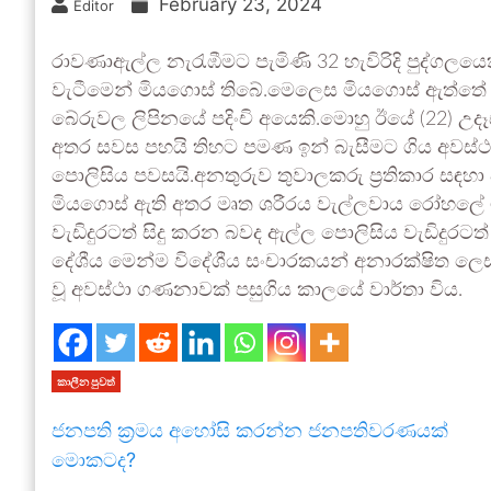
February 23, 2024
Editor
රාවණාඇල්ල නැරැඹීමට පැමිණි 32 හැවිරිදි පුද්ගල
වැටීමෙන් මියගොස් තිබේ.මෙලෙස මියගොස් ඇත්තේ ස
බේරුවල ලිපිනයේ පදිංචි අයෙකි.මොහු ඊයේ (22) උ
අතර සවස පහයි තිහට පමණ ඉන් බැසීමට ගිය අවස්ථාව
පොලිසිය පවසයි.අනතුරුව තුවාලකරු ප්‍රතිකාර සඳහ
මියගොස් ඇති අතර මෘත ශරීරය වැල්ලවාය රෝහලේ ම
වැඩිදුරටත් සිදු කරන බවද ඇල්ල පොලිසිය වැඩිදුරටත් 
දේශීය මෙන්ම විදේශීය සංචාරකයන් අනාරක්ෂිත ලෙස හ
වූ අවස්ථා ගණනාවක් පසුගිය කාලයේ වාර්තා විය.
කාලීන පුවත්
ජනපති ක්‍රමය අහෝසි කරන්න ජනපතිවරණයක්
මොකටද?