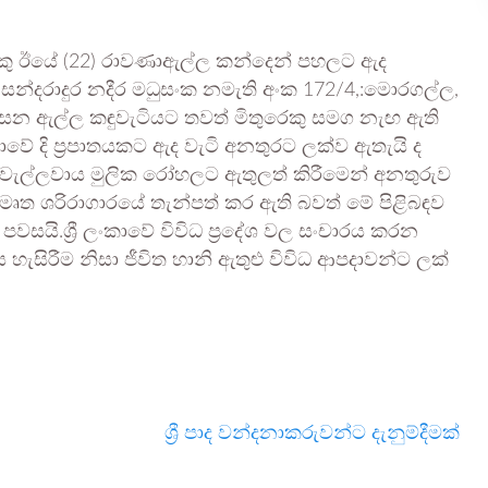
යෙකු ඊයේ (22) රාවණාඇල්ල කන්දෙන් පහලට ඇද
න්දරාදුර නදීර මධුසංක නමැති අංක 172/4,:මොරගල්ල,
දෑසන ඇල්ල කඳුවැටියට තවත් මිතුරෙකු සමග නැඟ ඇති
ේ දි ප්‍රපාතයකට ඇද වැටි අනතුරට ලක්ව ඇතැයි ද
ා වැල්ලවාය මුලික රෝහලට ඇතුලත් කිරීමෙන් අනතුරුව
ෘත ශරිරාගාරයේ තැන්පත් කර ඇති බවත් මේ පිළිබඳව
පවසයි.ශ්‍රී ලංකාවේ විවිධ ප්‍රදේශ වල සංචාරය කරන
ැසිරීම නිසා ජීවිත හානි ඇතුළු විවිධ ආපදාවන්ට ලක්
ශ්‍රී පාද වන්දනාකරුවන්ට දැනුම්දීමක්