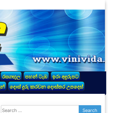
රසගඟුල
පහන් ටැඹ
ඉරා අදුරුපට
න්
දොස් දුරු කරවන දොස්තර උපදෙස්