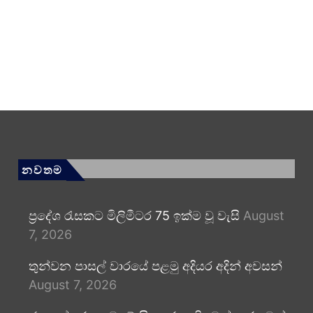
නවතම
ප්‍රදේශ රැසකට මිලිමීටර 75 ඉක්ම වූ වැසි
August
7, 2026
තුන්වන පාසල් වාරයේ පළමු අදියර අදින් අවසන්
August 7, 2026