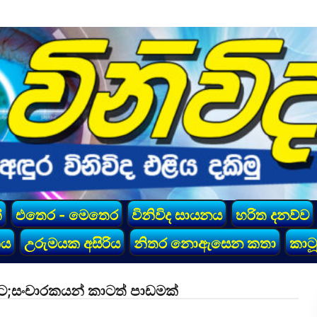
්
එතෙර - මෙතෙර
විනිවිද සායනය
හරිත දනව්ව
කය
උරුමයක අසිරිය
නිතර නොඇසෙන කතා
කාටූ
ට;සංචාරකයන් කාටත් පාඩමක්