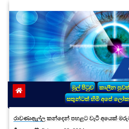
Skip
to
content
vinivida.lk
මුල් පිටුව
කාලීන පුවත
සතුන්ටත් හිමි අපේ ලෝ
රාවණාඇල්ල කන්දෙන් පහළට වැටී අයෙක් මරු