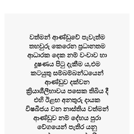
වත්මන් ආණ්ඩුවේ පැවැත්ම
තහවුරු කෙරෙන ප්‍රධානතම
ආධාරක දෙක නම් වංචාව හා
දූෂණය පිටු දැකීම ය,එම
කටයුතු සම්බම්බන්ධයෙන්
ආණ්ඩුව දක්වන
ක්‍රියාශීලීභාවය පසෙක තිබිය දී
එහි ඊළඟ අනතුරු දායක
විෂබීජය වන නාස්තිය වත්මන්
ආණ්ඩුව නම් දේහය පුරා
වේගයෙන් පැතිර යනු