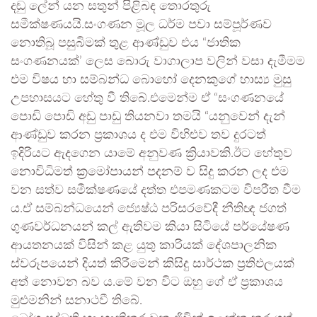
දඬු ලේන් යන සතුන් පිළිබඳ තොරතුරු
සමීක්ෂණයයි.සංගණන මූල ධර්ම පවා සම්පූර්ණව
නොතිබූ පසුබිමක් තුළ ආණ්ඩුව එය “ජාතික
සංගණනයක්’ ලෙස බොරු වාගාලාප වලින් වසා දැමීමම
එම විෂය හා සම්බන්ධ බොහෝ දෙනකුගේ හාස්‍ය මුසු
උපහාසයට හේතු වී තිබේ.එමෙන්ම ඒ “සංගණනයේ
පොඩි පොඩි අඩු පාඩු තියනවා තමයි “යනුවෙන් දැන්
ආණ්ඩුව කරන ප්‍රකාශය ද එම විහිළුව තව දුරටත්
ඉදිරියට ඇදගෙන යාමේ අනුවණ ක්‍රියාවකි.ඊට හේතුව
නොවිධිමත් ක්‍රමෝපායන් පදනම් ව සිදු කරන ලද එම
වන සත්ව සමීක්ෂණයේ දත්ත එපමණකටම විපරීත වීම
ය.ඒ සම්බන්ධයෙන් ජ්‍යෙෂ්ඨ පරිසරවේදී නීතිඥ ජගත්
ගුණවර්ධනයන් කල් ඇතිවම කියා සිටියේ පර්යේෂණ
ආයතනයක් විසින් කළ යුතු කාරියක් දේශපාලනික
ස්වරූපයෙන් දියත් කිරීමෙන් කිසිදු සාර්ථක ප්‍රතිඵලයක්
අත් නොවන බව ය.මේ වන විට ඔහු ගේ ඒ ප්‍රකාශය
මුළුමනින් සනාථවී තිබේ.