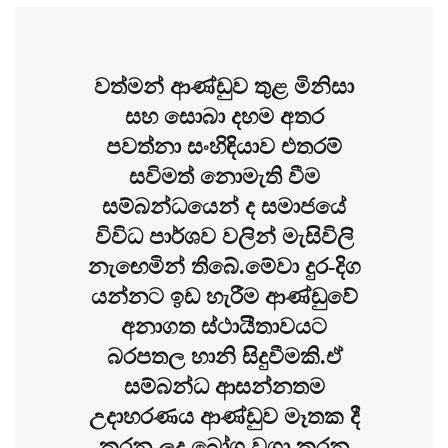
වත්මන් ආණ්ඩුව තුළ මිනිසා
සහ සොබා දහම අතර
පවත්නා සංහිඳියාව එතරම්
සවිමත් නොමැති වීම
සම්බන්ධයෙන් ද සමාජයේ
විවිධ පාර්ශව වලින් මැසිවිලි
නැඟෙමින් තිබේ.මේවා දුර-දිග
යන්නට ඉඩ හැරීම ආණ්ඩුවේ
අනාගත ස්ථායීතාවයට
බරපතල හානි සිදුවීමකි.ඒ
සම්බන්ධ ආසන්නතම
උදාහරණය ආණ්ඩුව මෑතක දී
කරන ලද බෝග වගා කරන