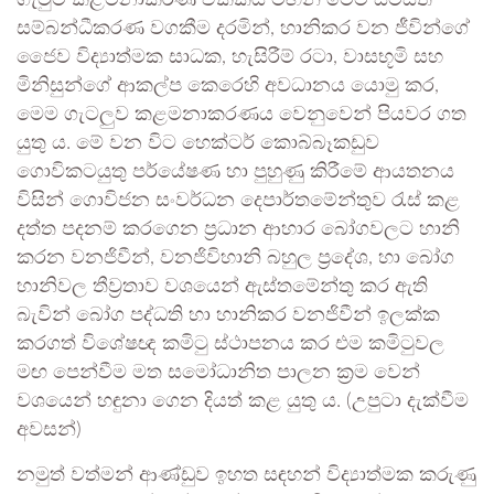
සම්බන්ධීකරණ වගකීම දරමින්, හානිකර වන ජීවින්ගේ
ජෛව විද්‍යාත්මක සාධක, හැසිරීම් රටා, වාසභූමි සහ
මිනිසුන්ගේ ආකල්ප කෙරෙහි අවධානය යොමු කර,
මෙම ගැටලුව කළමනාකරණය වෙනුවෙන් පියවර ගත
යුතු ය. මේ වන විට හෙක්ටර් කොබ්බෑකඩුව
ගොවිකටයුතු පර්යේෂණ හා පුහුණු කිරීමේ ආයතනය
විසින් ගොවිජන සංවර්ධන දෙපාර්තමේන්තුව රැස් කළ
දත්ත පදනම් කරගෙන ප්‍රධාන ආහාර බෝගවලට හානි
කරන වනජිවීන්, වනජිවිහානි බහුල ප්‍රදේශ, හා බෝග
හානිවල තීව්‍රතාව වශයෙන් ඇස්තමේන්තු කර ඇති
බැවින් බෝග පද්ධති හා හානිකර වනජිවීන් ඉලක්ක
කරගත් විශේෂඥ කමිටු ස්ථාපනය කර එම කමිටුවල
මඟ පෙන්වීම මත සමෝධානිත පාලන ක්‍රම වෙන්
වශයෙන් හඳුනා ගෙන දියත් කළ යුතු ය. (උපුටා දැක්වීම
අවසන්)
නමුත් වත්මන් ආණ්ඩුව ඉහත සඳහන් විද්‍යාත්මක කරුණු