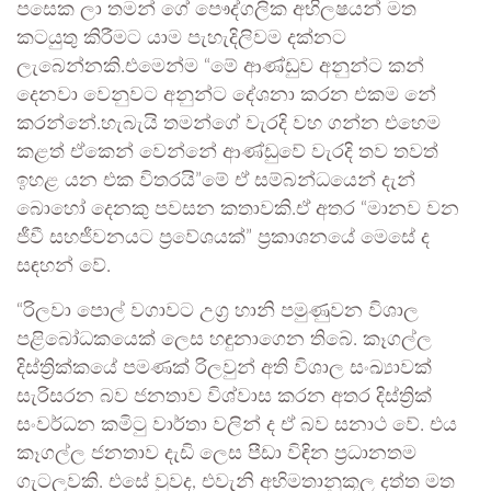
පසෙක ලා තමන් ගේ පෞද්ගලික අභිලෂයන් මත
කටයුතු කිරීමට යාම පැහැදිලිවම දක්නට
ලැබෙන්නකි.එමෙන්ම “මේ ආණ්ඩුව අනුන්ට කන්
දෙනවා වෙනුවට අනුන්ට දේශනා කරන එකම නේ
කරන්නේ.හැබැයි තමන්ගේ වැරදි වහ ගන්න එහෙම
කළත් ඒකෙන් වෙන්නේ ආණ්ඩුවේ වැරදි තව තවත්
ඉහළ යන එක විතරයි”මේ ඒ සම්බන්ධයෙන් දැන්
බොහෝ දෙනකු පවසන කතාවකි.ඒ අතර “මානව වන
ජීවී සහජීවනයට ප්‍රවේශයක්” ප්‍රකාශනයේ මෙසේ ද
සඳහන් වේ.
“රිලවා පොල් වගාවට උග්‍ර හානි පමුණුවන විශාල
පළිබෝධකයෙක් ලෙස හඳුනාගෙන තිබේ. කෑගල්ල
දිස්ත්‍රික්කයේ පමණක් රිලවුන් අති විශාල සංඛ්‍යාවක්
සැරිසරන බව ජනතාව විශ්වාස කරන අතර දිස්ත්‍රික්
සංවර්ධන කමිටු වාර්තා වලින් ද ඒ බව සනාථ වේ. එය
කෑගල්ල ජනතාව දැඩි ලෙස පීඩා විඳින ප්‍රධානතම
ගැටලුවකි. එසේ වුවද, එවැනි අභිමතානුකූල දත්ත මත