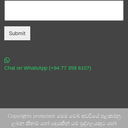
Submit
Chat on WhatsApp (+94 77 359 6107)
Copyrights protected: මෙම වෙබ් අඩවියේ පළකරනු
ලබන කිනම් හෝ දෙයකින් යම් පුද්ගලයකුට හෝ