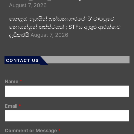
August 7, 2026
කොළඹ මැගසින් බන්ධනාගාරයේ ‘ඊ’ වාට්ටුවේ
නොසන්සුන් තත්ත්වයක් ; STFය ඇතුළු ආරක්ෂාව
දැඩිකරයි
August 7, 2026
CONTACT US
Name
*
Email
*
Comment or Message
*