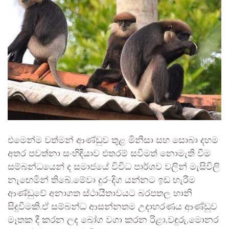
එමෙන්ම වත්මන් ආණ්ඩුව තුළ මිනිසා සහ සොබා දහම
අතර පවත්නා සංහිඳියාව එතරම් සවිමත් නොමැති වීම
සම්බන්ධයෙන් ද සමාජයේ විවිධ පාර්ශව වලින් මැසිවිලි
නැඟෙමින් තිබේ.මේවා දුර-දිග යන්නට ඉඩ හැරීම
ආණ්ඩුවේ අනාගත ස්ථායීතාවයට බරපතල හානි
සිදුවීමකි.ඒ සම්බන්ධ ආසන්නතම උදාහරණය ආණ්ඩුව
මෑතක දී කරන ලද බෝග වගා කරන රිළා,වඳුරු,මොනර