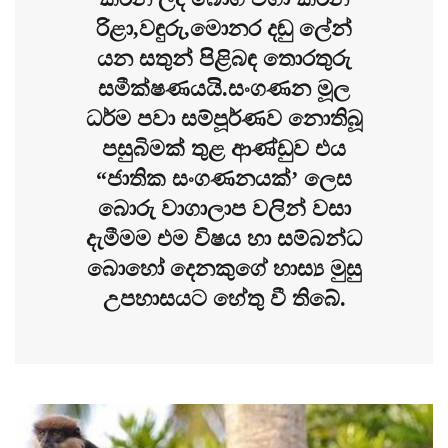
රිළා,වඳුරු,මොනර දඬු ලේන්
යන සතුන් පිළිබඳ තොරතුරු
සමීක්ෂණයයි.සංගණන මූල
ධර්ම පවා සම්පූර්ණව නොතිබූ
පසුබිමක් තුළ ආණ්ඩුව එය
“ජාතික සංගණනයක්’ ලෙස
බොරු වාගාලාප වලින් වසා
දැමීමම එම විෂය හා සම්බන්ධ
බොහෝ දෙනකුගේ හාස්‍ය මුසු
උපහාසයට හේතු වී තිබේ.