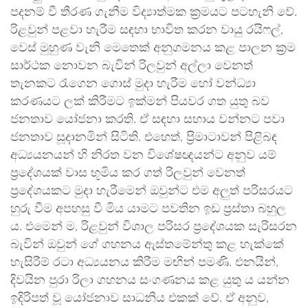
පදනම් වී තීරණ ගැනීම විද්‍යාත්මක ක්‍රමයට පටහැනි වේ.
රිළවුන් පළවා හැරීම සඳහා භාවිත කරන වායු රයිෆල්,
වෙස් මුහුණ වැනි මෙතෙක් අනුගමනය කළ පාලන ක්‍රම
සාර්ථක නොවන බැවින් රිලවුන් අල්ලා වෙනත්
තැනකට රැගෙන ගොස් මුදා හැරීම හෝ වන්ධ්‍යා
කරණයට ලක් කිරීමට ඉක්මන් පියවර ගත යුතු බව
ජනතාව යෝජනා කරති. ඒ සඳහා සහාය වන්නට පවා
ජනතාව සූදානමින් සිටිති. එහෙත්, ප්‍රිමාටාවන් පිළිබඳ
අධ්‍යයනයන් හි නිරත වන විශේෂඥයන්ට අනුව යම්
ප්‍රදේශයක් වාස භූමිය කර ගත් රිලවුන් වෙනත්
ප්‍රදේශයකට මුදා හැරීමෙන් ඔවුන්ට එම අලුත් පරිසරයට
හුරු වීම අපහසු වී මිය යාමට පවතින ඉඩ ප්‍රස්තා බහුල
ය. එමෙන් ම, රිළවුන් විශාල පරිසර ප්‍රදේශයක සැරිසරන
බැවින් ඔවුන් ගේ ගහනය ඇස්තමේන්තු කළ හැක්කේ
හැසිරීම් රටා අධ්‍යයනය කිරීම මඟින් පමණි. එනයින්,
දිවයින පුරා රිලා ගහනය සංගණනය කළ යුතු ය යන්න
ඉදිරිපත් වූ යෝජනාව සාධනිය එකක් වේ. ඒ අනුව,