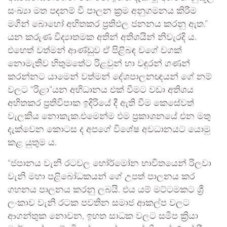
සංඛ්‍යා මත පදනම් වී පාලන ක්‍රම අනුගමනය කිරීම
මගින් බොහෝ අහිතකර ප්‍රතිඵල ජනනය කරනු ඇත.”
යන කරුණ විද්‍යාතමක අතින් අතිශයින් නිවැරදි ය.
එහෙත් වත්මන් ආණ්ඩුව ඒ පිළිබඳ වගේ වගක්
නොමැතිව හිතුමතේට රිළවුන් හා වඳුරන් ගණන්
කරන්නට යාමෙන් වත්මන් දේශපාලනඥයන් ගේ නම්
වලට “රිළා”යන අභිධානය එක් වීමට වඩා අතිශය
අහිතකර ප්‍රතිවිපාක ඉදිරියේ දී ඇති වීම කෙසේවත්
වැලකිය නොකැක.එමෙන්ම එම ප්‍රකාශනයේ එන මතු
දැක්වෙන කොටස ද අපගේ විශේෂ අවධානයට යොමු
කළ යුතුම ය.
“ජපානය වැනි රටවල හෝර්මෝන භාවිතයෙන් රිලවා
වැනි මහා පළිබෝධකයන් ගේ උපත් පාලනය කර
ගහනය පාලනය කරනු ලබයි. එය යම් මට්ටමකට ශ්‍රී
ලංකාව වැනි රටක පවතින සමාජ ආකල්ප වලට
ආගන්තුක නොවන, ඉහත සාධක වලට සමීප ක්‍රියා