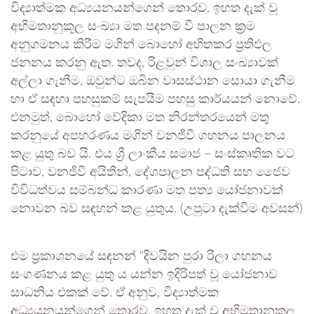
විද්‍යාත්මක අධ්‍යයනයන්ගෙන් තොරව, ඉහත දැක් වූ
අභිමතානුකූල සංඛ්‍යා මත පදනම් වී පාලන ක්‍රම
අනුගමනය කිරීම මගින් බොහෝ අහිතකර ප්‍රතිඵල
ජනනය කරනු ඇත. තවද, රිළවුන් විශාල සංඛ්‍යාවක්
අල්ලා ගැනීම, ඔවුන්ට ඔබින වාසස්ථාන සොයා ගැනීම
හා ඒ සඳහා පහසුකම් සැපයීම පහසු කාර්යයන් නොවේ.
එනමුත්, බොහෝ වේදිකා මත නිරන්තරයෙන් මතු
කරනුයේ අපහරණය මගින් වනජීවී ගහනය පාලනය
කළ යුතු බව යි. එය ශ්‍රී ලාංකීය සමාජ – සංස්කෘතික වට
පිටාව, වනජිවී අයිතීන්, දේශපාලන පද්ධති සහ ජෛව
විවිධත්වය සම්බන්ධ කාරණා මත පත්‍ය යෝජනාවක්
නොවන බව සඳහන් කළ යුතුය. (උපුටා දැක්වීම අවසන්)
එම ප්‍රකාශනයේ සඳනන් “දිවයින පුරා රිලා ගහනය
සංගණනය කළ යුතු ය යන්න ඉදිරිපත් වූ යෝජනාව
සාධනිය එකක් වේ. ඒ අනුව, විද්‍යාත්මක
අධ්‍යයනයන්ගෙන් තොරව, ඉහත දැක් වූ අභිමතානුකූල