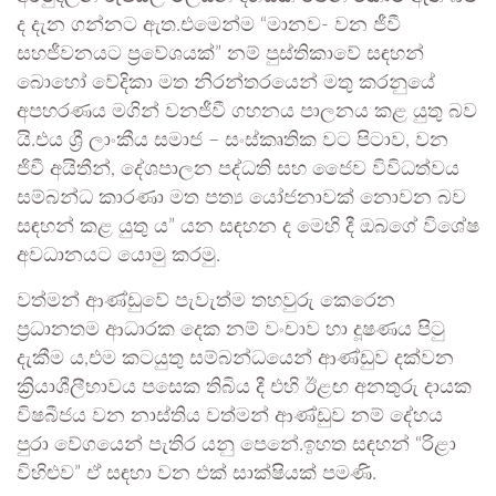
ද දැන ගන්නට ඇත.එමෙන්ම “මානව- වන ජීවී
සහජීවනයට ප්‍රවේශයක්” නම් පුස්තිකාවේ සඳහන්
බොහෝ වේදිකා මත නිරන්තරයෙන් මතු කරනුයේ
අපහරණය මගින් වනජීවී ගහනය පාලනය කළ යුතු බව
යි.එය ශ්‍රී ලාංකීය සමාජ – සංස්කෘතික වට පිටාව, වන
ජිවී අයිතීන්, දේශපාලන පද්ධති සහ ජෛව විවිධත්වය
සම්බන්ධ කාරණා මත පත්‍ය යෝජනාවක් නොවන බව
සඳහන් කළ යුතු ය” යන සඳහන ද මෙහි දී ඔබගේ විශේෂ
අවධානයට යොමු කරමු.
වත්මන් ආණ්ඩුවේ පැවැත්ම තහවුරු කෙරෙන
ප්‍රධානතම ආධාරක දෙක නම් වංචාව හා දූෂණය පිටු
දැකීම ය,එම කටයුතු සම්බන්ධයෙන් ආණ්ඩුව දක්වන
ක්‍රියාශීලීභාවය පසෙක තිබිය දී එහි ඊළඟ අනතුරු දායක
විෂබීජය වන නාස්තිය වත්මන් ආණ්ඩුව නම් දේහය
පුරා වේගයෙන් පැතිර යනු පෙනේ.ඉහත සඳහන් “රිළා
විහිළුව” ඒ සඳහා වන එක් සාක්ෂියක් පමණි.