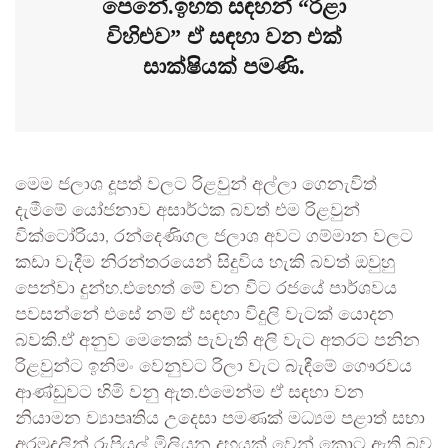
පෙනේ.ඉහත සඳහන් “රිළා
විහිළුව” ඒ සඳහා වන එක්
සාක්ෂියක් පමණි.
මෙම ජලාශ දූපත් වලට රිළවුන් අල්ලා ගෙනැවිත්
දැමීමේ යෝජනාව අසාර්ථක බවත් එම රිළවුන්
වික්ටෝරියා, රන්දෙණිගල ජලාශ අවට ගම්මාන වලට
කඩා වැදීම නිරන්තරයෙන් සිදුවිය හැකි බවත් ඔවුහු
පෙන්වා දුන්හ.එහෙත් මේ වන විට රජයේ පාර්ශවය
පවසන්නේ එසේ නම් ඒ සඳහා විදුලි වැටක් යොදන
බවකි.ඒ අනුව මෙතෙක් පැවැති අලි වැට අතරට පනින
රිළවුන්ට ඉනිමං වෙනුවට රිලා වැට බැඳීමේ ගෞරවය
ආණ්ඩුවට හිමි වනු ඇත.එමෙන්ම ඒ සඳහා වන
නියාමන ව්‍යාපෘතිය උදෙසා පමණක් මධ්‍යම පළාත් සභා
අරමුදලින් රුපියල් මිලියන දහයක් වෙන් කොට ඇති බව