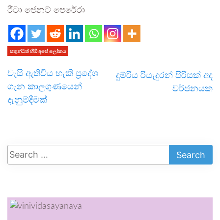
රීටා ජෙනට් පෙරේරා
සතුන්ටත් හිමි අපේ ලෝකය
වැසි ඇතිවිය හැකි ප්‍රදේශ
දුම්රිය රියැදුරන් පිරිසක් අද
ගැන කාලගුණයෙන්
වර්ජනයක
දැනුම්දීමක්