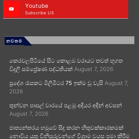
Youtube
Subscribe US
නවතම
කෙරවලපිටියේ සිට කොළඹ වරායට තවත් භූගත
විදුලි සම්ප්‍රේෂණ පද්ධතියක්
August 7, 2026
ප්‍රදේශ රැසකට මිලිමීටර 75 ඉක්ම වූ වැසි
August 7,
2026
තුන්වන පාසල් වාරයේ පළමු අදියර අදින් අවසන්
August 7, 2026
ජාත්‍යන්තරය හමුවේ සිදු කරන හිතුවක්කාරකමක්
නොවිය යුතු විනිසුරුවන්ගේ විශ්‍රාම වයස පමා කිරීම