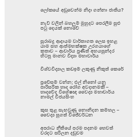
ලෝකයේ අඩුවෙන්ම නිදා ගන්නා ජාතිය?
නැව් වලින් බහලුම් මුහුදට පෙරලීම සුළු
පටු දෙයක් නොවේ
සුරාබදු ආදායම වාර්තාගත ලෙස ඉහළ
යාම සහ ආත්මභක්ෂක උරගයාගේ
කතාව – ආචාර්ය ප්‍රණීත් අභයසුන්දර
හිටපු මානව විද්‍යා මහාචාර්ය
විශ්වවිද්‍යාල කඩඉම් ලකුණු නිකුත් කෙරේ
ප්‍රවේසම් වන්න; එල් නිනෝ යනු
පාරිසරික හෘද රෝග අවදානමකි –
හෘදවේද විශේෂඥ වෛද්‍ය මහාචාර්ය
නාමල් විජයසිංහ
කුස තුළ සැඟවුණු නොනිදන කම්හල –
වෛද්‍ය සුගත් විජේවර්ධන
අපරාධ නීතියේ පරම පදනම හෙවත්
වරදට සරිලන දඬුවම