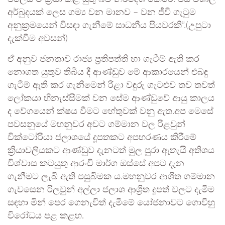
අර්බුදයක් ලෙස ගම්‍ය වන මානව – වන ජීවි ගැටුම
අනුක්‍රමයෙන් විසඳා ගැනීමේ සාධනීය පියවරකි”.(උපුටා
දැක්වීම අවසන්)
ඒ අනුව ජනතාව රාජ්‍ය ප්‍රතිපත්ති හා ගැටීම් ඇති කර
නොගත යුතුව තිබිය දී ආණ්ඩුව මේ ආකාරයෙන් එබඳු
ගැටීම් ඇති කර ගැනීමෙන් රිළා වඳුරු ගැටළුව තව තවත්
ලෝකයා හිනැස්සීමක් වන සේම ආණ්ඩුවේ ආයු කාලය
ද වේගයෙන් ක්ෂය වීමට හේතුවක් වනු ඇත.අප මෙසේ
පවසනුයේ මහනුවර අවට ගම්මාන වල රිළවුන්
වික්ටෝරියා ජලාශයේ දූපතකට අපහරණය කිරීමේ
ක්‍රියාවලියකට ආණ්ඩුව දැනටත් මුල පුරා ඇතැයි අතිශය
විශ්වාස කටයුතු ආරංචි මාර්ග ඔස්සේ අපට දැන
ගැනීමට ලැබී ඇති පසුබිමක ය.මහනුවර ආශිත ගම්මාන
ගැවසෙන රිලවුන් අල්ලා ජලාශ ආශ්‍රිත දූපත් වලට දැමීම
සඳහා මින් පෙර ගෙනැවිත් දැමීමේ යෝජනාවට ගොවීහු
විරෝධය පළ කළහ.