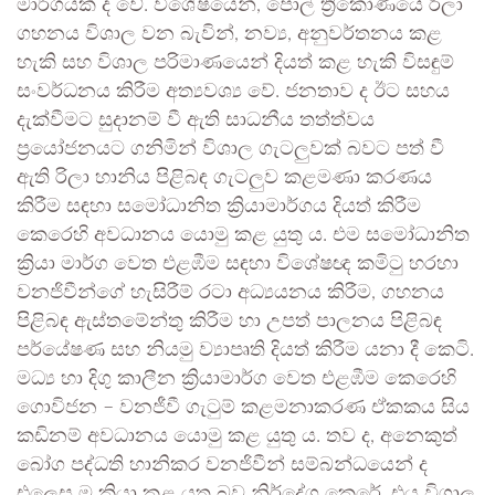
මාර්ගයක් ද වේ. විශේෂයෙන්, පොල් ත්‍රිකෝණයේ රිලා
ගහනය විශාල වන බැවින්, නව්‍ය, අනුවර්තනය කළ
හැකි සහ විශාල පරිමාණයෙන් දියත් කළ හැකි විසඳුම්
සංවර්ධනය කිරීම අත්‍යවශ්‍ය වේ. ජනතාව ද ඊට සහය
දැක්වීමට සුදානම් වී ඇති සාධනීය තත්ත්වය
ප්‍රයෝජනයට ගනිමින් විශාල ගැටලුවක් බවට පත් වී
ඇති රිලා හානිය පිළිබඳ ගැටලුව කළමණා කරණය
කිරීම සඳහා සමෝධානිත ක්‍රියාමාර්ගය දියත් කිරීම
කෙරෙහි අවධානය යොමු කළ යුතු ය. එම සමෝධානිත
ක්‍රියා මාර්ග වෙත එළඹීම සඳහා විශේෂඥ කමිටු හරහා
වනජිවීන්ගේ හැසිරීම් රටා අධ්‍යයනය කිරීම, ගහනය
පිළිබඳ ඇස්තමේන්තු කිරීම හා උපත් පාලනය පිළිබඳ
පර්යේෂණ සහ නියමු ව්‍යාපෘති දියත් කිරීම යනා දී කෙටි.
මධ්‍ය හා දිගු කාලීන ක්‍රියාමාර්ග වෙත එළඹීම කෙරෙහි
ගොවිජන – වනජීවී ගැටුම් කළමනාකරණ ඒකකය සිය
කඩිනම් අවධානය යොමු කළ යුතු ය. තව ද, අනෙකුත්
බෝග පද්ධති හානිකර වනජිවීන් සම්බන්ධයෙන් ද
එලෙස ම ක්‍රියා කළ යුතු බව නිර්දේශ කෙරේ. එය විශාල