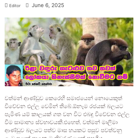
June 6, 2025
Editor
වත්මන් ආණ්ඩුව කෙරෙහි සමාජයෙන් නොයෙකුත්
විවේචන එල්ල වෙමින් තිබේ.ඕනෑම රජයක් බලයට
පැමිණ යම් කාලයක් ගත වන විට එබඳු විවේචන එල්ල
වීම සාමාන්‍ය ස්වභාවයකි.එහෙත්, වත්මන් මාලිමා
ආණ්ඩුව බලයට පත්ව මාස හයකට පසුව පවත්වනු