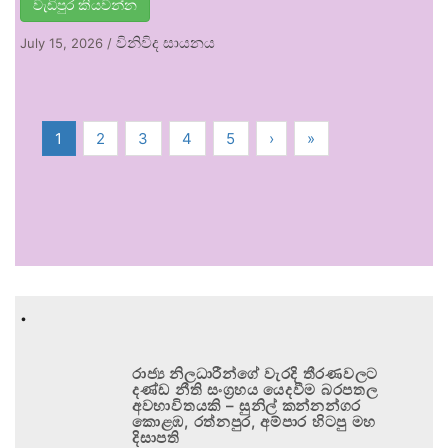
වැඩිපුර කියවන්න
විනිවිද සායනය
July 15, 2026
/
1
2
3
4
5
›
»
.
රාජ්‍ය නිලධාරීන්ගේ වැරදි තීරණවලට
දණ්ඩ නීති සංග්‍රහය යෙදවීම බරපතල
අවභාවිතයකි – සුනිල් කන්නන්ගර
කොළඹ, රත්නපුර, අම්පාර හිටපු මහ
දිසාපති