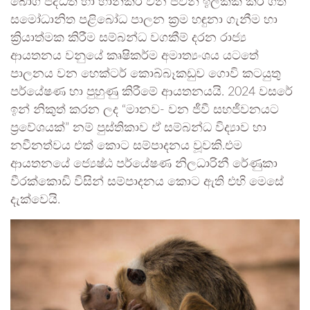
බෝග පද්ධති හා හානිකර වන ජිවින් ඉලක්ක කර ගත්
සමෝධානිත පළිබෝධ පාලන ක්‍රම හඳුනා ගැනීම හා
ක්‍රියාත්මක කිරීම සම්බන්ධ වගකීම් දරන රාජ්‍ය
ආයතනය වනුයේ කෘෂිකර්ම අමාත්‍යංශය යටතේ
පාලනය වන හෙක්ටර් කොබ්බෑකඩුව ගොවි කටයුතු
පර්යේෂණ හා පුහුණු කිරීමේ ආයතනයයි. 2024 වසරේ
ඉන් නිකුත් කරන ලද “මානව- වන ජීවී සහජීවනයට
ප්‍රවේශයක්” නම් පුස්තිකාව ඒ සම්බන්ධ විද්‍යාව හා
නවීනත්වය එක් කොට සම්පාදනය වූවකි.එම
ආයතනයේ ජ්‍යෙෂ්ඨ පර්යේෂණ නිලධාරිනී රේණුකා
වීරක්කොඩි විසින් සම්පාදනය කොට ඇති එහි මෙසේ
දැක්වෙයි.