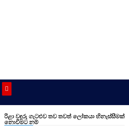
Skip
to
content
vinivida.lk
රිළා වඳුරු ගැටළුව තව තවත් ලෝකයා හිනැස්සීමක්
නොවීමට නම්