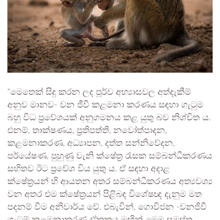
“මෙතෙක් සිදු කරන ලද පූර්ව අභ්‍යාසවල අත්දැකීම්
අනුව මානව- වන ජීවී කළමනා කරණය සඳහා ගැටුම
බහු විධ ප්‍රවේශයක් අනුගමනය කළ යුතු බව නිශ්චිත ය.
එනම්, තාක්ෂණය, ප්‍රතිපත්ති, නවෝත්පාදන,
කළමනාකරණ, අධ්‍යාපන, දත්ත සන්නිවේදන,
පර්යේෂණ, පුහුණු වැනි ක්ෂේත්‍ර රැසක සම්බන්ධීකරණය
සහිතව ඊට ප්‍රවේශ විය යුතු ය. ඒ සඳහා අදාළ
ක්ෂේත්‍රයන් හි ආයතන අතර සම්බන්ධීකරණය අත්‍යවශ්‍ය
වන අතර එම ක්ෂේත්‍රයන් පිළිබඳ විශේෂඥ දැනුම මත
පදනම් වීම අනිවාර්ය වේ. එබැවින්, ගොවිජන -වනජීවී
ගැටුම් කළමනාකරණ ඒකකය මඟින් මෙම සමස්ත