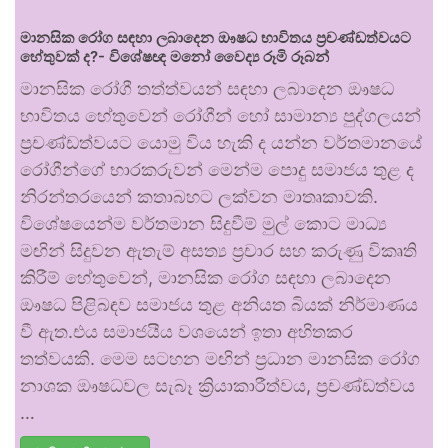
මානසික රෝග සඳහා ලබාදෙන ඖෂධ භාවිතය ප්‍රචණ්ඩත්වයට
හේතුවක් ද?- විශේෂඥ මනෝ වෛද්‍ය රූමි රූබන්
මානසික රෝගී තත්ත්වයන් සඳහා ලබාදෙන ඖෂධ
භාවිතය හේතුවෙන් රෝගීන් හෝ සාමාන්‍ය පුද්ගලයන්
ප්‍රචණ්ඩත්වයට යොමු විය හැකි ද යන්න වර්තමානයේ
රෝගීන්ගේ භාරකරුවන් මෙන්ම පොදු සමාජය තුළ ද
නිරන්තරයෙන් කතාබහට ලක්වන මාතෘකාවකි.
විශේෂයෙන්ම වර්තමාන සිදුවීම් මුල් කොට මාධ්‍ය
මඟින් සිදුවන ඇතැම් අසත්‍ය ප්‍රචාර සහ කරුණු විකෘති
කිරීම් හේතුවෙන්, මානසික රෝග සඳහා ලබාදෙන
ඖෂධ පිළිබඳව සමාජය තුළ අනියත බියක් නිර්මාණය
වී ඇත.එය සමාජයීය වශයෙන් ඉතා අහිතකර
තත්වයකි. මෙම සටහන මඟින් ප්‍රධාන මානසික රෝග
නාශක ඖෂධවල සැබෑ ක්‍රියාකාරීත්වය, ප්‍රචණ්ඩත්වය
…