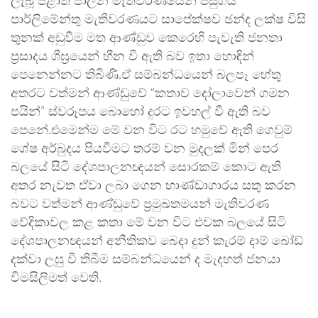
ලැබූ පළාත් පාලන මැතිවරණයෙන් පසුගිය
පාර්ලිමේන්තු මැතිවරණයට සාපේක්ෂව ඡන්ද ලක්ෂ විසි
තුනක් අඩුවීම මත ආණ්ඩුව කෙරෙහි පැවැති ජනතා
ප්‍රසාදය ශීඝ්‍රයෙන් හීන වී ඇති බව ඉතා හොඳින්
පෙනෙන්නට තිබිණි.ඒ සම්බන්ධයෙන් බලපෑ හේතු
අතරට වත්මන් ආණ්ඩුවේ “කතාව දෝලාවෙන් ගමන
පයින්” ස්වරූපය බොහෝ දුරට ඉවහල් වී ඇති බව
පෙනේ.එමෙන්ම මේ වන විට රට හමුවේ ඇති ගෙවුම්
ශේෂ අර්බුදය පියවීමට තරම් වන මුදලක් මින් පෙර
බලයේ සිටි දේශපාලනඥයන් සොරකම් කොට ඇති
අතර නැවත ඒවා ලබා ගෙන භාණ්ඩාගාරය සතු කරන
බවට වත්මන් ආණ්ඩුවේ ප්‍රමුඛතමයන් මැතිවරණ
වේදිකාවල කළ කතා මේ වන විට එවක බලයේ සිටි
දේශපාලනඥයන් අනීතිකව බෙදා දුන් කැරම් දාම් බෝඩ්
දක්වා ලඝු වී තිබීම සම්බන්ධයෙන් ද මැදහත් ජනයා
විමසිලිමත් වෙති.