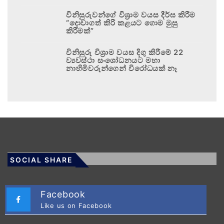
විනිසුරුවන්ගේ විශ්‍රාම වයස දීර්ඝ කිරීම
“දොවාගත් කිරි කළයට ගොම මුසු
කිරීමක්”
විනිසුරු විශ්‍රාම වයස දිගු කිරීමේ 22
ව්‍යවස්ථා සංශෝධනයට මහා
නාහිමිවරුන්ගෙන් විරෝධයක් නෑ
SOCIAL SHARE
Facebook
Like us on Facebook