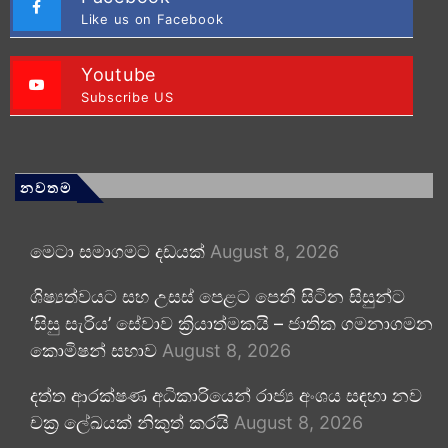
Like us on Facebook
Youtube
Subscribe US
නවතම
මෙටා සමාගමට දඩයක්
August 8, 2026
ශිෂ්‍යත්වයට සහ උසස් පෙළට පෙනී සිටින සිසුන්ට
‘සිසු සැරිය’ සේවාව ක්‍රියාත්මකයි – ජාතික ගමනාගමන
කොමිෂන් සභාව
August 8, 2026
දත්ත ආරක්ෂණ අධිකාරියෙන් රාජ්‍ය අංශය සඳහා නව
චක්‍ර ලේඛයක් නිකුත් කරයි
August 8, 2026