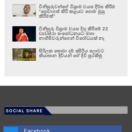
විනිසුරුවන්ගේ විශ්‍රාම වයස දීර්ඝ කිරීම
“දොවාගත් කිරි කළයට ගොම මුසු
කිරීමක්”
විනිසුරු විශ්‍රාම වයස දිගු කිරීමේ 22
ව්‍යවස්ථා සංශෝධනයට මහා
නාහිමිවරුන්ගෙන් විරෝධයක් නෑ
සිරිලක සොබා දම් අසිරිය ලොවට
කියාපාන දිවියන් ගේ දිවි සුරකිමු
SOCIAL SHARE
Facebook