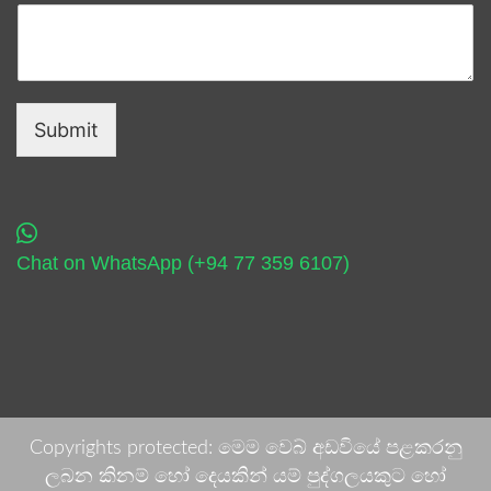
Submit
Chat on WhatsApp (+94 77 359 6107)
Copyrights protected: මෙම වෙබ් අඩවියේ පළකරනු
ලබන කිනම් හෝ දෙයකින් යම් පුද්ගලයකුට හෝ