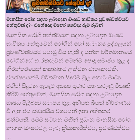
මානසික රෝග සඳහා ලබාදෙන ඖෂධ භාවිතය ප්‍රචණ්ඩත්වයට
හේතුවක් ද?- විශේෂඥ මනෝ වෛද්‍ය රූමි රූබන්
මානසික රෝගී තත්ත්වයන් සඳහා ලබාදෙන ඖෂධ
භාවිතය හේතුවෙන් රෝගීන් හෝ සාමාන්‍ය පුද්ගලයන්
ප්‍රචණ්ඩත්වයට යොමු විය හැකි ද යන්න වර්තමානයේ
රෝගීන්ගේ භාරකරුවන් මෙන්ම පොදු සමාජය තුළ ද
නිරන්තරයෙන් කතාබහට ලක්වන මාතෘකාවකි.
විශේෂයෙන්ම වර්තමාන සිදුවීම් මුල් කොට මාධ්‍ය
මඟින් සිදුවන ඇතැම් අසත්‍ය ප්‍රචාර සහ කරුණු විකෘති
කිරීම් හේතුවෙන්, මානසික රෝග සඳහා ලබාදෙන
ඖෂධ පිළිබඳව සමාජය තුළ අනියත බියක් නිර්මාණය
වී ඇත.එය සමාජයීය වශයෙන් ඉතා අහිතකර
තත්වයකි. මෙම සටහන මඟින් ප්‍රධාන මානසික රෝග
නාශක ඖෂධවල සැබෑ ක්‍රියාකාරීත්වය, ප්‍රචණ්ඩත්වය
…