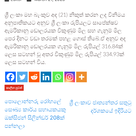
ශ්‍රී ලංකා මහ බැංකුව අද (21) නිකුත් කරන ලද විනිමය
අනුපාතිකයට අනුව ශ්‍රී ලංකා රුපියලට සාපේක්ෂව
ඇමරිකානු ඩොලරයක විකුණුම් මිල සහ ගැනුම් මිල
පෙර දිනට වඩා තරමක් පහළ ගොස් තිබේ.ඒ අනුව අද
ඇමරිකානු ඩොලරයක ගැනුම් මිල රුපියල් 316.84ක්
ලෙස සටහන් වූ අතර විකුණුම් මිල රුපියල් 334.93ක්
ලෙස සටහන් විය.
කාලීන පුවත්
පොලොන්නරු රෝහලේ
ශ්‍රී ලංකාව ජාත්‍යන්තර සතුටු
සෞඛ්‍ය කාර්ය සහායකයකු
දර්ශකයේ ඉදිරියට
ඔක්සිජන් සිලින්ඩර් 208ක්
පන්නලා