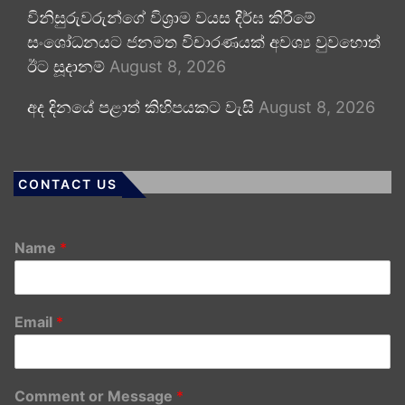
විනිසුරුවරුන්ගේ විශ්‍රාම වයස දීර්ඝ කිරීමේ
සංශෝධනයට ජනමත විචාරණයක් අවශ්‍ය වුවහොත්
ඊට සූදානම්
August 8, 2026
අද දිනයේ පළාත් කිහිපයකට වැසි
August 8, 2026
CONTACT US
Name
*
Email
*
Comment or Message
*