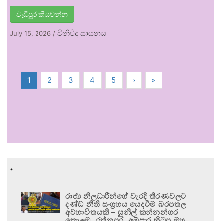
වැඩිපුර කියවන්න
විනිවිද සායනය
July 15, 2026
/
1
2
3
4
5
›
»
.
රාජ්‍ය නිලධාරීන්ගේ වැරදි තීරණවලට
දණ්ඩ නීති සංග්‍රහය යෙදවීම බරපතල
අවභාවිතයකි – සුනිල් කන්නන්ගර
කොළඹ, රත්නපුර, අම්පාර හිටපු මහ