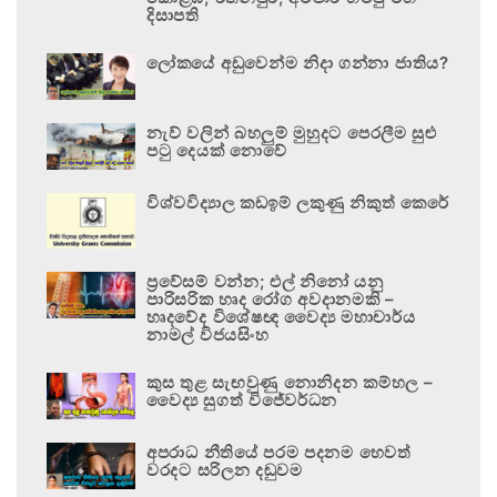
දිසාපති
ලෝකයේ අඩුවෙන්ම නිදා ගන්නා ජාතිය?
නැව් වලින් බහලුම් මුහුදට පෙරලීම සුළු
පටු දෙයක් නොවේ
විශ්වවිද්‍යාල කඩඉම් ලකුණු නිකුත් කෙරේ
ප්‍රවේසම් වන්න; එල් නිනෝ යනු
පාරිසරික හෘද රෝග අවදානමකි –
හෘදවේද විශේෂඥ වෛද්‍ය මහාචාර්ය
නාමල් විජයසිංහ
කුස තුළ සැඟවුණු නොනිදන කම්හල –
වෛද්‍ය සුගත් විජේවර්ධන
අපරාධ නීතියේ පරම පදනම හෙවත්
වරදට සරිලන දඬුවම