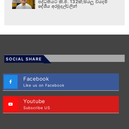
පද්ධතියට කි.මී. 132ක්;සියලු වියදම්
දේශීය අරමුදල්වලින්
SOCIAL SHARE
Facebook
Like us on Facebook
Youtube
Subscribe US