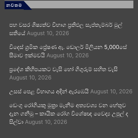
නවතම
පහ වසර ශිෂ්‍යත්ව විභාග ප්‍රතිඵල සැප්තැම්බර් මුල්
සතියේ
August 10, 2026
විදෙස් ශ්‍රමික ප්‍රේෂණ ඇ. ඩොලර් මිලියන 5,000සේ
සීමාව ඉක්මවයි
August 10, 2026
ප්‍රදේශ කිහිපයකට වැසි හෝ ගිගුරුම් සහිත වැසි
August 10, 2026
උසස් පෙළ විභාගය අදින් ඇරඹෙයි
August 10, 2026
ඩෙංගු රෝගියකු ⁣මුත්‍රා මැනීම අත්‍යවශ්‍ය වන හේතුව
දැන ගනිමු – කායික රෝග විශේෂඥ වෛද්‍ය උපුල් ද
සිල්වා
August 10, 2026