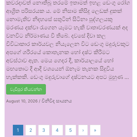
කවරදාවත් නොතිබූ තරමේ ඉතාමත් ඉහළ ඩෙංගු රෝග
ආශ්‍රිත පරිසරයක ය. මේ නිසාම කිසිදු ලෙඩක් දුකක්
නොමැතිව නිදහසේ සතුටින් සිටිනා පුද්ගලයකු
මරණය දක්වා රැගෙන යෑමට හැකි වාතාවරණයක් අද
වනවිට නිර්මාණය වී තිබේ. දවසේ දිවා කල
විවිධාකාර කාර්යවල නියැලෙන විට ඩෙංගු මදුරුවකුට
අපගේ ශරීරයේ කොතැනක හෝ දෂ්ට කිරීමට
අවස්ථාව ඇත. මෙය ගෙදර දී, කාර්යාලයේ හෝ
මඟතොට දී ආදී වශයෙන් ඕනෑම තැනක සිදුවිය
හැක්කකි. ඩෙංගු මදුරුවාගේ දෂ්ටනයට අපට මුහුණ …
වැඩිපුර කියවන්න
විනිවිද සායනය
August 10, 2026
/
1
2
3
4
5
›
»