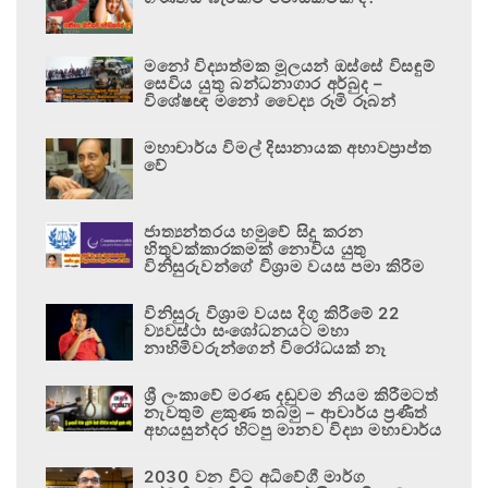
මනෝ විද්‍යාත්මක මූලයන් ඔස්සේ විසඳුම්
සෙවිය යුතු බන්ධනාගාර අර්බුද –
විශේෂඥ මනෝ වෛද්‍ය රූමි රූබන්
මහාචාර්ය විමල් දිසානායක අභාවප්‍රාප්ත
වේ
ජාත්‍යන්තරය හමුවේ සිදු කරන
හිතුවක්කාරකමක් නොවිය යුතු
විනිසුරුවන්ගේ විශ්‍රාම වයස පමා කිරීම
විනිසුරු විශ්‍රාම වයස දිගු කිරීමේ 22
ව්‍යවස්ථා සංශෝධනයට මහා
නාහිමිවරුන්ගෙන් විරෝධයක් නෑ
ශ්‍රී ලංකාවේ මරණ දඬුවම නියම කිරීමටත්
නැවතුම් ළකුණ තබමු – ආචාර්ය ප්‍රණීත්
අභයසුන්දර හිටපු මානව විද්‍යා මහාචාර්ය
2030 වන විට අධිවේගී මාර්ග