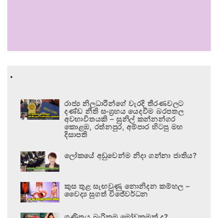
.
රාජ්‍ය නිලධාරීන්ගේ වැරදි තීරණවලට
දණ්ඩ නීති සංග්‍රහය යෙදවීම බරපතල
අවභාවිතයකි – සුනිල් කන්නන්ගර
කොළඹ, රත්නපුර, අම්පාර හිටපු මහ
දිසාපති
ලෝකයේ අඩුවෙන්ම නිදා ගන්නා ජාතිය?
කුස තුළ සැඟවුණු නොනිදන කම්හල –
වෛද්‍ය සුගත් විජේවර්ධන
ගණිතය බැරිකම මෝඩකමක් ද?