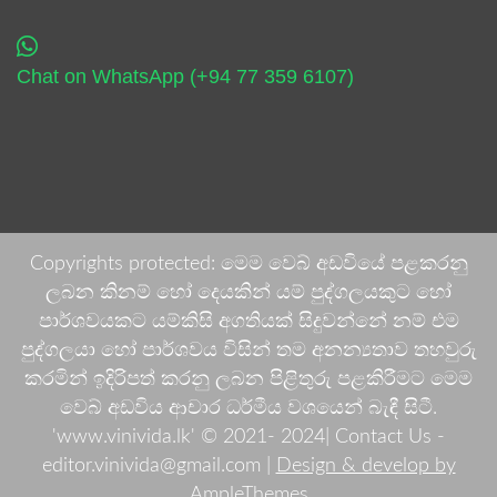
Chat on WhatsApp (+94 77 359 6107)
Copyrights protected: මෙම වෙබ් අඩවියේ පළකරනු
ලබන කිනම් හෝ දෙයකින් යම් පුද්ගලයකුට හෝ
පාර්ශවයකට යම්කිසි අගතියක් සිදුවන්නේ නම් එම
පුද්ගලයා හෝ පාර්ශවය විසින් තම අනන්‍යතාව තහවුරු
කරමින් ඉදිරිපත් කරනු ලබන පිළිතුරු පළකිරීමට මෙම
වෙබ් අඩවිය ආචාර ධර්මීය වශයෙන් බැඳී සිටී.
'www.vinivida.lk' © 2021- 2024| Contact Us -
editor.vinivida@gmail.com |
Design & develop by
AmpleThemes