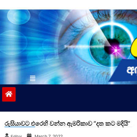
Skip
to
content
vinivida.lk
රුසියාවට එරෙහි වන්න ඇමරිකාව “දත කට මදියි”
March 7, 2022
Editor