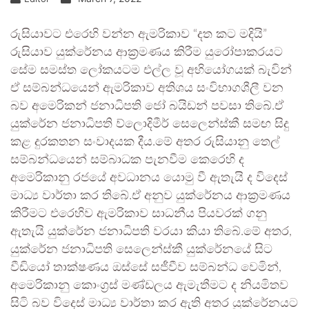
රුසියාවට එරෙහි වන්න ඇමරිකාව “දත කට මදියි”
රුසියාව යුක්රේනය ආක්‍රමණය කිරීම යුරෝපාකරයට
සේම සමස්ත ලෝකයටම එල්ල වූ අභියෝගයක් බැවින්
ඒ සම්බන්ධයෙන් ඇමරිකාව අතිශය සංවිභාගශීලී වන
බව අමෙරිකන් ජනාධිපති ජෝ බයිඩන් පවසා තිබේ.ඒ
යුක්රේන ජනාධිපති ව්ලොදිමීර් සෙලෙන්ස්කී සමඟ සිදු
කළ දුරකතන සංවාදයක දීය.මේ අතර රුසියානු තෙල්
සම්බන්ධයෙන් සම්බාධක පැනවීම කෙරෙහි ද
අමෙරිකානු රජයේ අවධානය යොමු වී ඇතැයි ද විදෙස්
මාධ්‍ය වාර්තා කර තිබේ.ඒ අනුව යුක්රේනය ආක්‍රමණය
කිරීමට එරෙහිව ඇමරිකාව සාධනීය පියවරක් ගනු
ඇතැයි යුක්රේන ජනාධිපති වරයා කියා තිබේ.මේ අතර,
යුක්රේන ජනාධිපති සෙලෙන්ස්කී යුක්රේනයේ සිට
වීඩියෝ තාක්ෂණය ඔස්සේ සජීවීව සම්බන්ධ වෙමින්,
අමෙරිකානු කොංග්‍රස් මණ්ඩලය ඇමැතීමට ද නියමිතව
සිටි බව විදෙස් මාධ්‍ය වාර්තා කර ඇති අතර යුක්රේනයට