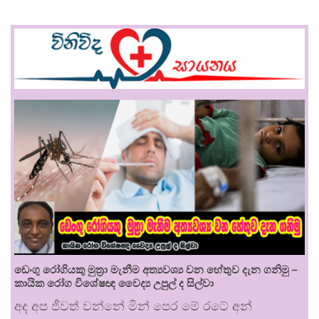
ඩෙංගු රෝගියකු ⁣මුත්‍රා මැනීම අත්‍යවශ්‍ය වන හේතුව දැන ගනිමු –
කායික රෝග විශේෂඥ වෛද්‍ය උපුල් ද සිල්වා
අද අප ජීවත් වන්නේ මින් පෙර මේ රටේ අන්