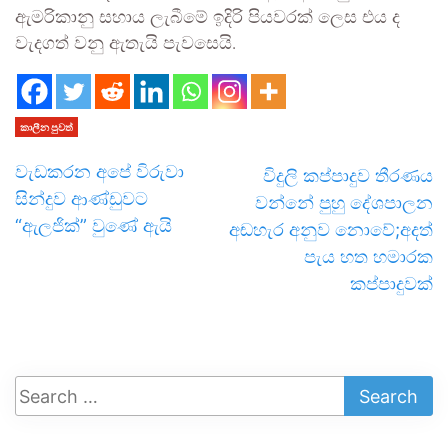
ඇමරිකානු සහාය ලැබීමේ ඉදිරි පියවරක් ලෙස එය ද
වැදගත් වනු ඇතැයි පැවසෙයි.
කාලීන පුවත්
වැඩකරන අපේ විරුවා
විදුලි කප්පාදුව තීරණය
සින්දුව ආණ්ඩුවට
වන්නේ පුහු දේශපාලන
“ඇලජික්” වුණේ ඇයි
අඬහැර අනුව නොවේ;අදත්
පැය හත හමාරක
කප්පාදුවක්