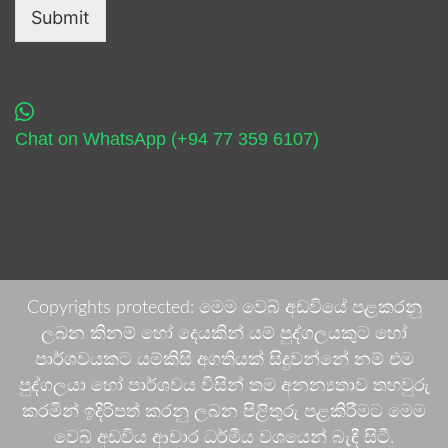
Submit
Chat on WhatsApp (+94 77 359 6107)
Copyrights protected: මෙම වෙබ් අඩවියේ පළකරනු
ලබන කිනම් හෝ දෙයකින් යම් පුද්ගලයකුට හෝ
පාර්ශවයකට යම්කිසි අගතියක් සිදුවන්නේ නම් එම
පුද්ගලයා හෝ පාර්ශවය විසින් තම අනන්‍යතාව තහවුරු
කරමින් ඉදිරිපත් කරනු ලබන පිළිතුරු පළකිරීමට මෙම
වෙබ් අඩවිය ආචාර ධර්මීය වශයෙන් බැඳී සිටී.