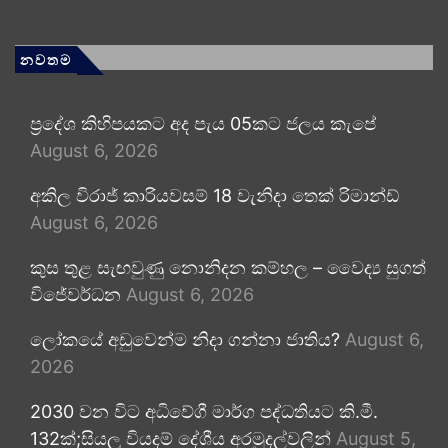
නවතම
ප්‍රදේශ කිහිපයකට අද පැය 05කට ජලය කැපේ
August 6, 2026
අකිල විරාජ් කාරියවසම් 18 වැනිදා තෙක් රිමාන්ඩ්
August 6, 2026
කුස තුළ සැඟවුණු නොනිදන කම්හල – වෛද්‍ය සුගත්
විජේවර්ධන
August 6, 2026
ලෝකයේ අඩුවෙන්ම නිදා ගන්නා ජාතිය?
August 6,
2026
2030 වන විට අධිවේගී මාර්ග පද්ධතියට කි.මී.
132ක්;සියලු වියදම් දේශීය අරමුදල්වලින්
August 5,