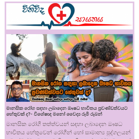
මානසික රෝග සඳහා ලබාදෙන ඖෂධ භාවිතය ප්‍රචණ්ඩත්වයට
හේතුවක් ද?- විශේෂඥ මනෝ වෛද්‍ය රූමි රූබන්
මානසික රෝගී තත්ත්වයන් සඳහා ලබාදෙන ඖෂධ
භාවිතය හේතුවෙන් රෝගීන් හෝ සාමාන්‍ය පුද්ගලයන්