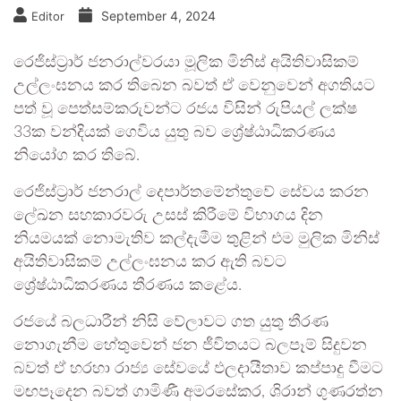
September 4, 2024
Editor
රෙජිස්ට්‍රාර් ජනරාල්වරයා මූලික මිනිස් අයිතිවාසිකම්
උල්ලංඝනය කර තිබෙන බවත් ඒ වෙනුවෙන් අගතියට
පත් වූ පෙත්සම්කරුවන්ට රජය විසින් රුපියල් ලක්ෂ
33ක වන්දියක් ගෙවිය යුතු බව ශ්‍රේෂ්ඨාධිකරණය
නියෝග කර තිබේ.
රෙජිස්ට්‍රාර් ජනරාල් දෙපාර්තමේන්තුවේ සේවය කරන
ලේඛන සහකාරවරු උසස් කිරීමේ විභාගය දින
නියමයක් නොමැතිව කල්දැමීම තුළින් එම මුලික මිනිස්
අයිතිවාසිකම් උල්ලංඝනය කර ඇති බවට
ශ්‍රේෂ්ඨාධිකරණය තීරණය කළේය.
රජයේ බලධාරීන් නිසි වේලාවට ගත යුතු තීරණ
නොගැනීම හේතුවෙන් ජන ජීවිතයට බලපෑම් සිදුවන
බවත් ඒ හරහා රාජ්‍ය සේවයේ ඵලදායීතාව කප්පාදු වීමට
මඟපෑදෙන බවත් ගාමිණී අමරසේකර, ශිරාන් ගුණරත්න