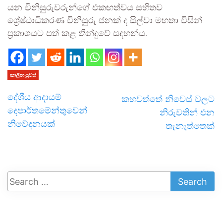
යන විනිසුරුවරුන්ගේ එකඟත්වය සහිතව
ශ්‍රේෂ්ඨාධිකරණ විනිසුරු ජනක් ද සිල්වා මහතා විසින්
ප්‍රකාශයට පත් කළ තීන්දුවේ සඳහන්ය.
කාලීන පුවත්
දේශීය ආදායම්
කහවත්තේ නිවෙස් වලට
දෙපාර්තමේන්තුවෙන්
නිරුවතින් එන
නිවේදනයක්
තැනැත්තෙක්