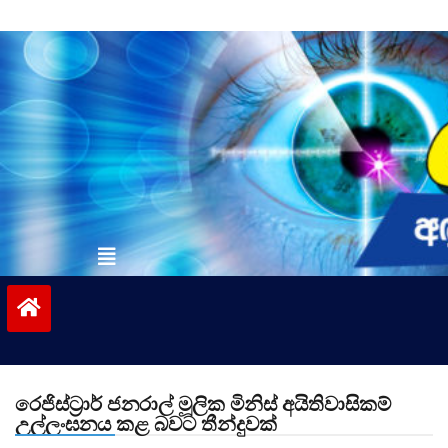
Skip
to
content
vinivida.lk
රෙජිස්ට්‍රාර් ජනරාල් මූලික මිනිස් අයිතිවාසිකම්
උල්ලංඝනය කළ බවට තීන්දුවක්