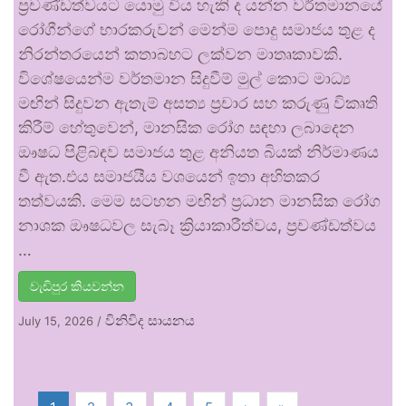
ප්‍රචණ්ඩත්වයට යොමු විය හැකි ද යන්න වර්තමානයේ
රෝගීන්ගේ භාරකරුවන් මෙන්ම පොදු සමාජය තුළ ද
නිරන්තරයෙන් කතාබහට ලක්වන මාතෘකාවකි.
විශේෂයෙන්ම වර්තමාන සිදුවීම් මුල් කොට මාධ්‍ය
මඟින් සිදුවන ඇතැම් අසත්‍ය ප්‍රචාර සහ කරුණු විකෘති
කිරීම් හේතුවෙන්, මානසික රෝග සඳහා ලබාදෙන
ඖෂධ පිළිබඳව සමාජය තුළ අනියත බියක් නිර්මාණය
වී ඇත.එය සමාජයීය වශයෙන් ඉතා අහිතකර
තත්වයකි. මෙම සටහන මඟින් ප්‍රධාන මානසික රෝග
නාශක ඖෂධවල සැබෑ ක්‍රියාකාරීත්වය, ප්‍රචණ්ඩත්වය
…
වැඩිපුර කියවන්න
විනිවිද සායනය
July 15, 2026
/