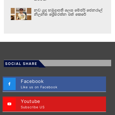
නව යුද හමුදාපති ලෙස මේජර් ජෙනරාල්
නිලන්ත ප්‍රේමරත්න පත් කෙරේ
SOCIAL SHARE
Facebook
Like us on Facebook
Youtube
Subscribe US