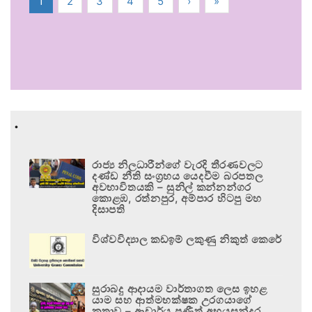
1
2
3
4
5
›
»
.
රාජ්‍ය නිලධාරීන්ගේ වැරදි තීරණවලට
දණ්ඩ නීති සංග්‍රහය යෙදවීම බරපතල
අවභාවිතයකි – සුනිල් කන්නන්ගර
කොළඹ, රත්නපුර, අම්පාර හිටපු මහ
දිසාපති
විශ්වවිද්‍යාල කඩඉම් ලකුණු නිකුත් කෙරේ
සුරාබදු ආදායම වාර්තාගත ලෙස ඉහළ
යාම සහ ආත්මභක්ෂක උරගයාගේ
කතාව – ආචාර්ය ප්‍රණීත් අභයසුන්දර