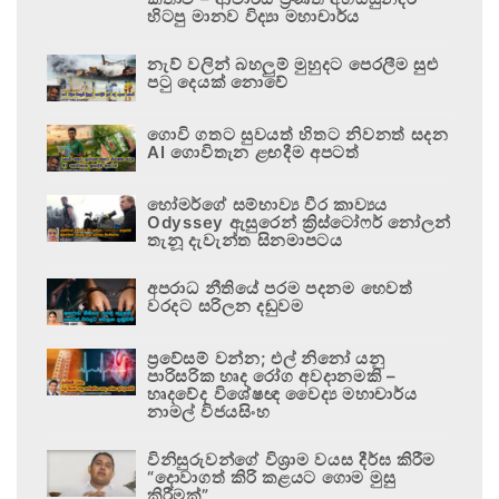
හිටපු මානව විද්‍යා මහාචාර්ය
නැව් වලින් බහලුම් මුහුදට පෙරලීම සුළු
පටු දෙයක් නොවේ
ගොවි ගතට සුවයත් හිතට නිවනත් සදන
AI ගොවිතැන ළඟදීම අපටත්
හෝමර්ගේ සම්භාව්‍ය වීර කාව්‍යය
Odyssey ඇසුරෙන් ක්‍රිස්ටෝෆර් නෝලන්
තැනූ දැවැන්ත සිනමාපටය
අපරාධ නීතියේ පරම පදනම හෙවත්
වරදට සරිලන දඬුවම
ප්‍රවේසම් වන්න; එල් නිනෝ යනු
පාරිසරික හෘද රෝග අවදානමකි –
හෘදවේද විශේෂඥ වෛද්‍ය මහාචාර්ය
නාමල් විජයසිංහ
විනිසුරුවන්ගේ විශ්‍රාම වයස දීර්ඝ කිරීම
“දොවාගත් කිරි කළයට ගොම මුසු
කිරීමක්”