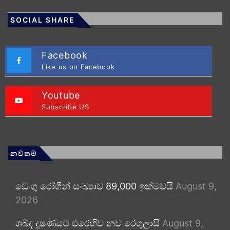
SOCIAL SHARE
Facebook
Like us on Facebook
Youtube
Subscribe US
නවතම
ඩෙංගු රෝගීන් සංඛ්‍යාව 89,000 ඉක්මවයි
August 9,
2026
ශබ්ද දූෂණයට එරෙහිව නව රෙගුලාසි
August 9,