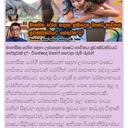
මානසික රෝග සඳහා ලබාදෙන ඖෂධ භාවිතය ප්‍රචණ්ඩත්වයට
හේතුවක් ද?- විශේෂඥ මනෝ වෛද්‍ය රූමි රූබන්
මානසික රෝගී තත්ත්වයන් සඳහා ලබාදෙන ඖෂධ
භාවිතය හේතුවෙන් රෝගීන් හෝ සාමාන්‍ය පුද්ගලයන්
ප්‍රචණ්ඩත්වයට යොමු විය හැකි ද යන්න වර්තමානයේ
රෝගීන්ගේ භාරකරුවන් මෙන්ම පොදු සමාජය තුළ ද
නිරන්තරයෙන් කතාබහට ලක්වන මාතෘකාවකි.
විශේෂයෙන්ම වර්තමාන සිදුවීම් මුල් කොට මාධ්‍ය
මඟින් සිදුවන ඇතැම් අසත්‍ය ප්‍රචාර සහ කරුණු විකෘති
කිරීම් හේතුවෙන්, මානසික රෝග සඳහා ලබාදෙන
ඖෂධ පිළිබඳව සමාජය තුළ අනියත බියක් නිර්මාණය