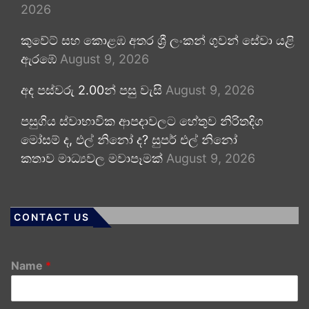
2026
කුවේට් සහ කොළඹ අතර ශ්‍රී ලංකන් ගුවන් සේවා යළි
ඇරඹේ
August 9, 2026
අද පස්වරු 2.00න් පසු වැසි
August 9, 2026
පසුගිය ස්වාභාවික ආපදාවලට හේතුව නිරිතදිග
මෝසම් ද, එල් නිනෝ ද? සුපර් එල් නිනෝ
කතාව මාධ්‍යවල මවාපෑමක්
August 9, 2026
CONTACT US
Name
*