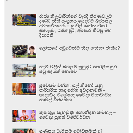
රාජ්‍ය නිලධාරීන්ගේ වැරදි තීරණවලට
දණ්ඩ නීති සංග්‍රහය යෙදවීම බරපතල
අවභාවිතයකි – සුනිල් කන්නන්ගර
කොළඹ, රත්නපුර, අම්පාර හිටපු මහ
දිසාපති
ලෝකයේ අඩුවෙන්ම නිදා ගන්නා ජාතිය?
නැව් වලින් බහලුම් මුහුදට පෙරලීම සුළු
පටු දෙයක් නොවේ
ප්‍රවේසම් වන්න; එල් නිනෝ යනු
පාරිසරික හෘද රෝග අවදානමකි –
හෘදවේද විශේෂඥ වෛද්‍ය මහාචාර්ය
නාමල් විජයසිංහ
කුස තුළ සැඟවුණු නොනිදන කම්හල –
වෛද්‍ය සුගත් විජේවර්ධන
ගණිතය බැරිකම මෝඩකමක් ද?