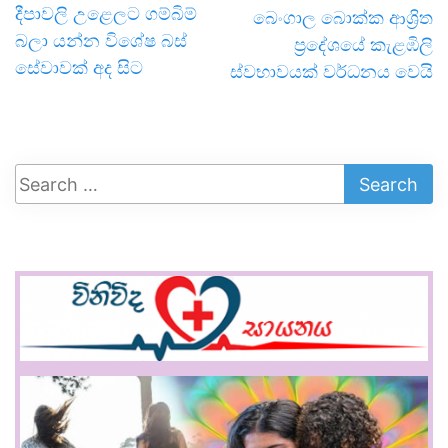
දීපාවලි උළෙලට ගම්බිම්
බෙංගාල බොක්ක ආශ්‍රිත
බලා යන්න විශේෂ බස්
ප්‍රදේශයේ කැළඹිලි
සේවා­වක් අද සිට
ස්වභාවයක් වර්ධනය වෙයි