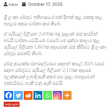
October 17, 2025
Editor
ශ්‍රී ලංකා රේගුව ඉතිහාසයේ එක් දිනක් තුළ එකතු කළ
ඉහළම අදාය වාර්තා කර තිබේ.
ඒ රුපියල් මිලියන 2,470ක බදු මුදලක් රැස් කරමින්
බවයි වාර්තා වෙයි.මේ වසරේ මේ දක්වා කාලය තුළ
රුපියල් බිලියන 1,867ක අදායමක් රැස් කිරීමට ශ්‍රී ලංකා
රේගුව සමත්වී තිබේ.
රේගු අධ්‍යක්ෂ ජනරාල්වරයා සඳහන් කළේ 2025 වසර
සඳහා රේගුවට රුපියල් බිලියන 2,115ක අදායම්
ඉලක්කයක් ලබාදී ඇති අතර එම මුදල පහසුවෙන්
ඉක්මවීමට හැකි වනු ඇති බවයි.
කාලීන පුවත්