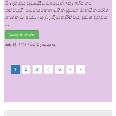
වී ඇත.එය සමාජයීය වශයෙන් ඉතා අහිතකර
තත්වයකි. මෙම සටහන මඟින් ප්‍රධාන මානසික රෝග
නාශක ඖෂධවල සැබෑ ක්‍රියාකාරීත්වය, ප්‍රචණ්ඩත්වය
…
වැඩිපුර කියවන්න
විනිවිද සායනය
July 15, 2026
/
1
2
3
4
5
›
»
.