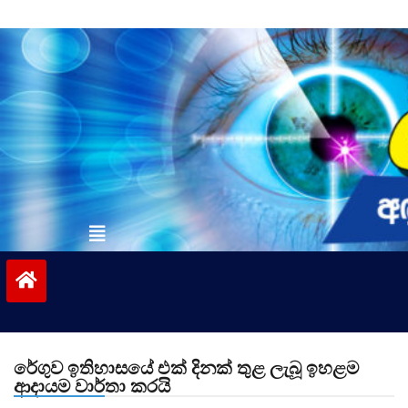
Skip
to
content
vinivida.lk
රේගුව ඉතිහාසයේ එක් දිනක් තුළ ලැබූ ඉහළම
ආදායම වාර්තා කරයි