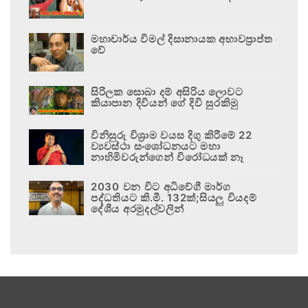
මහාචාර්ය විමල් දිසානායක අභාවප්‍රාප්ත
වේ
සිරිලක සොබා දම් අසිරිය ලොවට
කියාපාන දිවියන් ගේ දිවි සුරකිමු
විනිසුරු විශ්‍රාම වයස දිගු කිරීමේ 22
ව්‍යවස්ථා සංශෝධනයට මහා
නාහිමිවරුන්ගෙන් විරෝධයක් නෑ
2030 වන විට අධිවේගී මාර්ග
පද්ධතියට කි.මී. 132ක්;සියලු වියදම්
දේශීය අරමුදල්වලින්