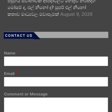
පසුගිය ස්වාභාවික ආපදාවලට හේතුව නිරිතදිග
මෝසම් ද, එල් නිනෝ ද? සුපර් එල් නිනෝ
කතාව මාධ්‍යවල මවාපෑමක්
August 9, 2026
CONTACT US
Name
*
Email
*
Comment or Message
*