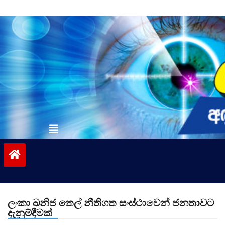
Skip
to
content
vinivida.lk
ලංකා ඛනිජ තෙල් නීතිගත සංස්ථාවෙන් ජනතාවට
දැනුම්දීමක්