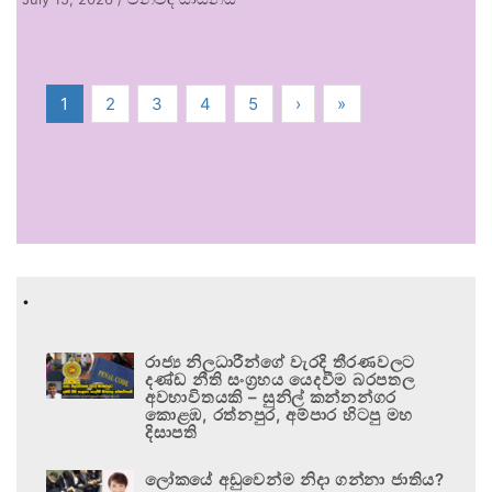
1
2
3
4
5
›
»
.
රාජ්‍ය නිලධාරීන්ගේ වැරදි තීරණවලට
දණ්ඩ නීති සංග්‍රහය යෙදවීම බරපතල
අවභාවිතයකි – සුනිල් කන්නන්ගර
කොළඹ, රත්නපුර, අම්පාර හිටපු මහ
දිසාපති
ලෝකයේ අඩුවෙන්ම නිදා ගන්නා ජාතිය?