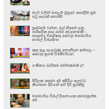
නැව් වලින් බහලුම් මුහුදට පෙරලීම සුළු
පටු දෙයක් නොවේ
ප්‍රවේසම් වන්න; එල් නිනෝ යනු
පාරිසරික හෘද රෝග අවදානමකි –
හෘදවේද විශේෂඥ වෛද්‍ය මහාචාර්ය
නාමල් විජයසිංහ
කුස තුළ සැඟවුණු නොනිදන කම්හල –
වෛද්‍ය සුගත් විජේවර්ධන
ගණිතය බැරිකම මෝඩකමක් ද?
සිරිලක සොබා දම් අසිරිය ලොවට
කියාපාන දිවියන් ගේ දිවි සුරකිමු
මහාචාර්ය විමල් දිසානායක අභාවප්‍රාප්ත
වේ