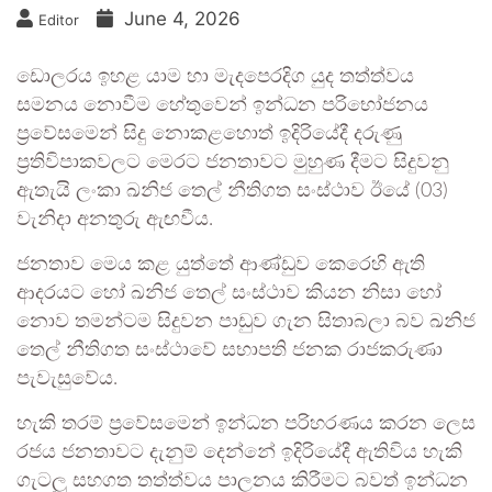
June 4, 2026
Editor
ඩොලරය ඉහළ යාම හා මැදපෙරදිග යුද තත්ත්වය
සමනය නොවීම හේතුවෙන් ඉන්ධන පරිභෝජනය
ප්‍රවේසමෙන් සිදු නොකළහොත් ඉදිරියේදී දරුණු
ප්‍රතිවිපාකවලට මෙරට ජනතාවට මුහුණ දීමට සිදුවනු
ඇතැයි ලංකා ඛනිජ තෙල් නීතිගත සංස්ථාව ඊයේ (03)
වැනිදා අනතුරු ඇඟවීය.
ජනතාව මෙය කළ යුත්තේ ආණ්ඩුව කෙරෙහි ඇති
ආදරයට හෝ ඛනිජ තෙල් සංස්ථාව කියන නිසා හෝ
නොව තමන්ටම සිදුවන පාඩුව ගැන සිතාබලා බව ඛනිජ
තෙල් නීතිගත සංස්ථාවේ සභාපති ජනක රාජකරුණා
පැවැසුවේය.
හැකි තරම් ප්‍රවේසමෙන් ඉන්ධන පරිහරණය කරන ලෙස
රජය ජනතාවට දැනුම් දෙන්නේ ඉදිරියේදී ඇතිවිය හැකි
ගැටලු සහගත තත්ත්වය පාලනය කිරීමට බවත් ඉන්ධන