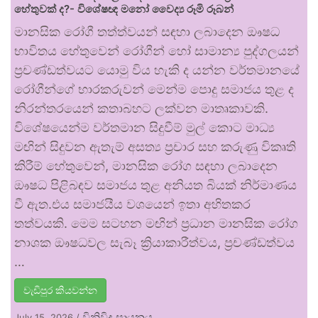
හේතුවක් ද?- විශේෂඥ මනෝ වෛද්‍ය රූමි රූබන්
මානසික රෝගී තත්ත්වයන් සඳහා ලබාදෙන ඖෂධ
භාවිතය හේතුවෙන් රෝගීන් හෝ සාමාන්‍ය පුද්ගලයන්
ප්‍රචණ්ඩත්වයට යොමු විය හැකි ද යන්න වර්තමානයේ
රෝගීන්ගේ භාරකරුවන් මෙන්ම පොදු සමාජය තුළ ද
නිරන්තරයෙන් කතාබහට ලක්වන මාතෘකාවකි.
විශේෂයෙන්ම වර්තමාන සිදුවීම් මුල් කොට මාධ්‍ය
මඟින් සිදුවන ඇතැම් අසත්‍ය ප්‍රචාර සහ කරුණු විකෘති
කිරීම් හේතුවෙන්, මානසික රෝග සඳහා ලබාදෙන
ඖෂධ පිළිබඳව සමාජය තුළ අනියත බියක් නිර්මාණය
වී ඇත.එය සමාජයීය වශයෙන් ඉතා අහිතකර
තත්වයකි. මෙම සටහන මඟින් ප්‍රධාන මානසික රෝග
නාශක ඖෂධවල සැබෑ ක්‍රියාකාරීත්වය, ප්‍රචණ්ඩත්වය
…
වැඩිපුර කියවන්න
විනිවිද සායනය
July 15, 2026
/