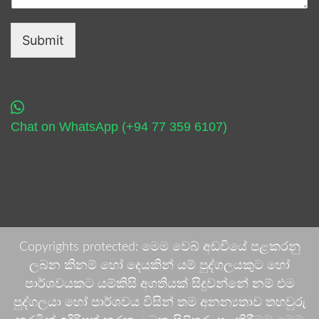
Submit
Chat on WhatsApp (+94 77 359 6107)
Copyrights protected: මෙම වෙබ් අඩවියේ පළකරනු
ලබන කිනම් හෝ දෙයකින් යම් පුද්ගලයකුට හෝ
පාර්ශවයකට යම්කිසි අගතියක් සිදුවන්නේ නම් එම
පුද්ගලයා හෝ පාර්ශවය විසින් තම අනන්‍යතාව තහවුරු