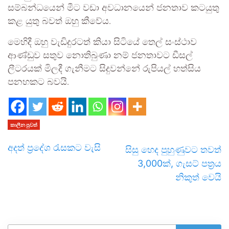
සම්බන්ධයෙන් මීට වඩා අවධානයෙන් ජනතාව කටයුතු
කළ යුතු බවත් ඔහු කීවේය.
මෙහිදී ඔහු වැඩිදුරටත් කියා සිටියේ තෙල් සංස්ථාව
ආණ්ඩුව සතුව නොතිබුණා නම් ජනතාවට ඩීසල්
ලීටරයක් මිලදී ගැනීමට සිදුවන්නේ රුපියල් හත්සිය
පනහකට බවයි.
කාලීන පුවත්
අදත් ප්‍රදේශ රැසකට වැසි
සිසු හෙද පුහුණුවට තවත්
3,000ක්, ගැසට් පත්‍රය
නිකුත් වෙයි