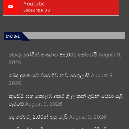
Youtube
Subscribe US
නවතම
ඩෙංගු රෝගීන් සංඛ්‍යාව 89,000 ඉක්මවයි
August 9,
2026
ශබ්ද දූෂණයට එරෙහිව නව රෙගුලාසි
August 9,
2026
කුවේට් සහ කොළඹ අතර ශ්‍රී ලංකන් ගුවන් සේවා යළි
ඇරඹේ
August 9, 2026
අද පස්වරු 2.00න් පසු වැසි
August 9, 2026