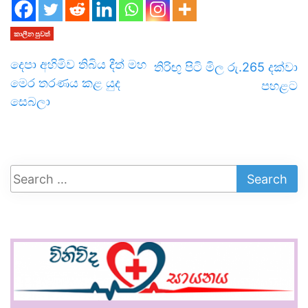
කාලීන පුවත්
දෙපා අහිමිව තිබිය දීත් මහ
තිරිඟු පිටි මිල රු.265 දක්වා
මෙර තරණය කළ යුද
පහළට
සෙබලා