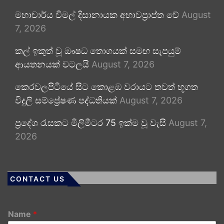
මහාචාර්ය විමල් දිසානායක අභාවප්‍රාප්ත වේ
August
7, 2026
කල් ඉකුත් වූ ඖෂධ තොගයක් සමඟ සැපයුම්
ආයතනයක් වටලයි
August 7, 2026
කෙරවලපිටියේ සිට කොළඹ වරායට තවත් භූගත
විදුලි සම්ප්‍රේෂණ පද්ධතියක්
August 7, 2026
ප්‍රදේශ රැසකට මිලිමීටර 75 ඉක්ම වූ වැසි
August 7,
2026
CONTACT US
Name
*