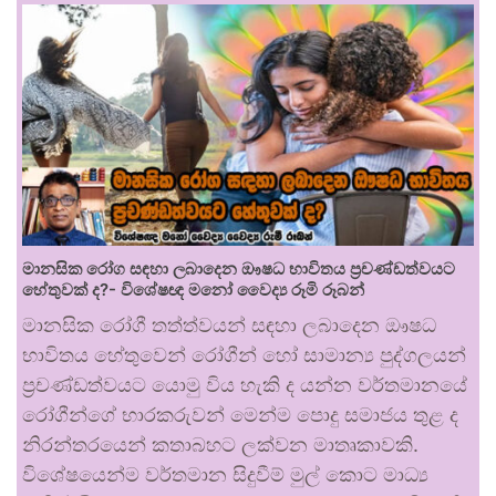
මානසික රෝග සඳහා ලබාදෙන ඖෂධ භාවිතය ප්‍රචණ්ඩත්වයට
හේතුවක් ද?- විශේෂඥ මනෝ වෛද්‍ය රූමි රූබන්
මානසික රෝගී තත්ත්වයන් සඳහා ලබාදෙන ඖෂධ
භාවිතය හේතුවෙන් රෝගීන් හෝ සාමාන්‍ය පුද්ගලයන්
ප්‍රචණ්ඩත්වයට යොමු විය හැකි ද යන්න වර්තමානයේ
රෝගීන්ගේ භාරකරුවන් මෙන්ම පොදු සමාජය තුළ ද
නිරන්තරයෙන් කතාබහට ලක්වන මාතෘකාවකි.
විශේෂයෙන්ම වර්තමාන සිදුවීම් මුල් කොට මාධ්‍ය