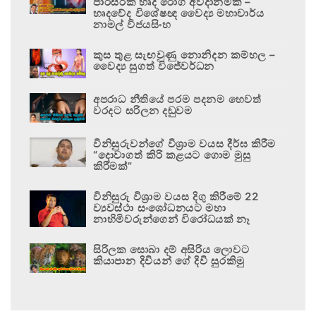
පාරිසරික හෘද රෝග අවදානමකි –
හෘදවේද විශේෂඥ වෛද්‍ය මහාචාර්ය
නාමල් විජයසිංහ
කුස තුළ සැඟවුණු නොනිදන කම්හල –
වෛද්‍ය සුගත් විජේවර්ධන
අපරාධ නීතියේ පරම පදනම හෙවත්
වරදට සරිලන දඬුවම
විනිසුරුවන්ගේ විශ්‍රාම වයස දීර්ඝ කිරීම
“දොවාගත් කිරි කළයට ගොම මුසු
කිරීමක්”
විනිසුරු විශ්‍රාම වයස දිගු කිරීමේ 22
ව්‍යවස්ථා සංශෝධනයට මහා
නාහිමිවරුන්ගෙන් විරෝධයක් නෑ
සිරිලක සොබා දම් අසිරිය ලොවට
කියාපාන දිවියන් ගේ දිවි සුරකිමු