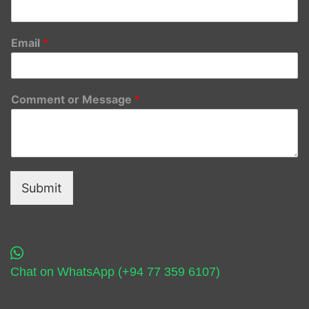
Email
*
Comment or Message
*
Submit
Chat on WhatsApp (+94 77 359 6107)