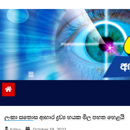
Skip
to
content
vinivida.lk
ලංකා සතොස ආහාර ද්‍රව්‍ය හයක මිල පහත හෙළයි
October 19, 2022
Editor