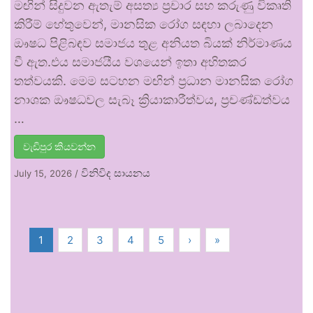
මඟින් සිදුවන ඇතැම් අසත්‍ය ප්‍රචාර සහ කරුණු විකෘති
කිරීම් හේතුවෙන්, මානසික රෝග සඳහා ලබාදෙන
ඖෂධ පිළිබඳව සමාජය තුළ අනියත බියක් නිර්මාණය
වී ඇත.එය සමාජයීය වශයෙන් ඉතා අහිතකර
තත්වයකි. මෙම සටහන මඟින් ප්‍රධාන මානසික රෝග
නාශක ඖෂධවල සැබෑ ක්‍රියාකාරීත්වය, ප්‍රචණ්ඩත්වය
…
වැඩිපුර කියවන්න
විනිවිද සායනය
July 15, 2026
/
1
2
3
4
5
›
»