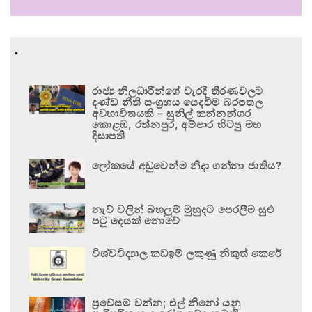
.
රාජ්‍ය නිලධාරීන්ගේ වැරදි තීරණවලට
දණ්ඩ නීති සංග්‍රහය යෙදවීම බරපතල
අවභාවිතයකි – සුනිල් කන්නන්ගර
කොළඹ, රත්නපුර, අම්පාර හිටපු මහ
දිසාපති
ලෝකයේ අඩුවෙන්ම නිදා ගන්නා ජාතිය?
නැව් වලින් බහලුම් මුහුදට පෙරලීම සුළු
පටු දෙයක් නොවේ
විශ්වවිද්‍යාල කඩඉම් ලකුණු නිකුත් කෙරේ
ප්‍රවේසම් වන්න; එල් නිනෝ යනු