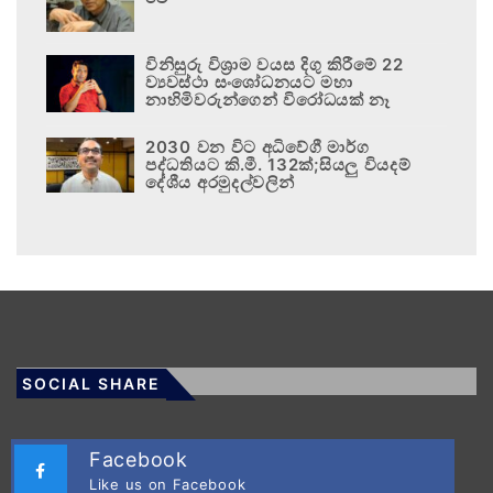
විනිසුරු විශ්‍රාම වයස දිගු කිරීමේ 22
ව්‍යවස්ථා සංශෝධනයට මහා
නාහිමිවරුන්ගෙන් විරෝධයක් නෑ
2030 වන විට අධිවේගී මාර්ග
පද්ධතියට කි.මී. 132ක්;සියලු වියදම්
දේශීය අරමුදල්වලින්
SOCIAL SHARE
Facebook
Like us on Facebook