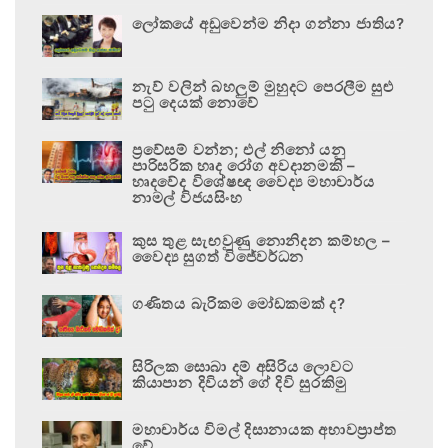
ලෝකයේ අඩුවෙන්ම නිදා ගන්නා ජාතිය?
නැව් වලින් බහලුම් මුහුදට පෙරලීම සුළු
පටු දෙයක් නොවේ
ප්‍රවේසම් වන්න; එල් නිනෝ යනු
පාරිසරික හෘද රෝග අවදානමකි –
හෘදවේද විශේෂඥ වෛද්‍ය මහාචාර්ය
නාමල් විජයසිංහ
කුස තුළ සැඟවුණු නොනිදන කම්හල –
වෛද්‍ය සුගත් විජේවර්ධන
ගණිතය බැරිකම මෝඩකමක් ද?
සිරිලක සොබා දම් අසිරිය ලොවට
කියාපාන දිවියන් ගේ දිවි සුරකිමු
මහාචාර්ය විමල් දිසානායක අභාවප්‍රාප්ත
වේ