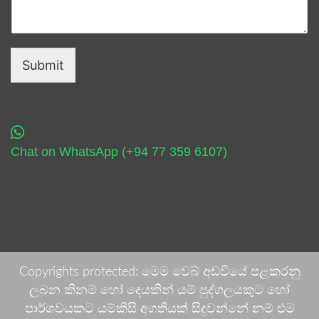
Submit
Chat on WhatsApp (+94 77 359 6107)
Copyrights protected: මෙම වෙබ් අඩවියේ පළකරනු
ලබන කිනම් හෝ දෙයකින් යම් පුද්ගලයකුට හෝ
පාර්ශවයකට යම්කිසි අගතියක් සිදුවන්නේ නම් එම