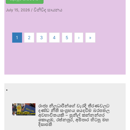
විනිවිද සායනය
July 15, 2026
/
1
2
3
4
5
›
»
.
රාජ්‍ය නිලධාරීන්ගේ වැරදි තීරණවලට
දණ්ඩ නීති සංග්‍රහය යෙදවීම බරපතල
අවභාවිතයකි – සුනිල් කන්නන්ගර
කොළඹ, රත්නපුර, අම්පාර හිටපු මහ
දිසාපති