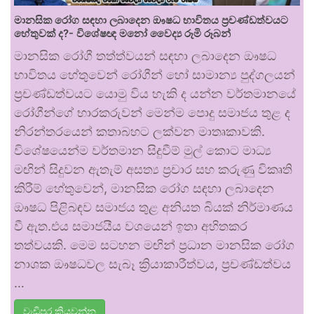
මානසික රෝග සඳහා ලබාදෙන ඖෂධ භාවිතය ප්‍රචණ්ඩත්වයට
හේතුවක් ද?- විශේෂඥ මනෝ වෛද්‍ය රූමි රූබන්
මානසික රෝගී තත්ත්වයන් සඳහා ලබාදෙන ඖෂධ
භාවිතය හේතුවෙන් රෝගීන් හෝ සාමාන්‍ය පුද්ගලයන්
ප්‍රචණ්ඩත්වයට යොමු විය හැකි ද යන්න වර්තමානයේ
රෝගීන්ගේ භාරකරුවන් මෙන්ම පොදු සමාජය තුළ ද
නිරන්තරයෙන් කතාබහට ලක්වන මාතෘකාවකි.
විශේෂයෙන්ම වර්තමාන සිදුවීම් මුල් කොට මාධ්‍ය
මඟින් සිදුවන ඇතැම් අසත්‍ය ප්‍රචාර සහ කරුණු විකෘති
කිරීම් හේතුවෙන්, මානසික රෝග සඳහා ලබාදෙන
ඖෂධ පිළිබඳව සමාජය තුළ අනියත බියක් නිර්මාණය
වී ඇත.එය සමාජයීය වශයෙන් ඉතා අහිතකර
තත්වයකි. මෙම සටහන මඟින් ප්‍රධාන මානසික රෝග
නාශක ඖෂධවල සැබෑ ක්‍රියාකාරීත්වය, ප්‍රචණ්ඩත්වය
…
වැඩිපුර කියවන්න