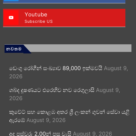
Youtube
Subscribe US
නවතම
ඩෙංගු රෝගීන් සංඛ්‍යාව 89,000 ඉක්මවයි
August 9,
2026
ශබ්ද දූෂණයට එරෙහිව නව රෙගුලාසි
August 9,
2026
කුවේට් සහ කොළඹ අතර ශ්‍රී ලංකන් ගුවන් සේවා යළි
ඇරඹේ
August 9, 2026
අද පස්වරු 2.00න් පසු වැසි
August 9, 2026