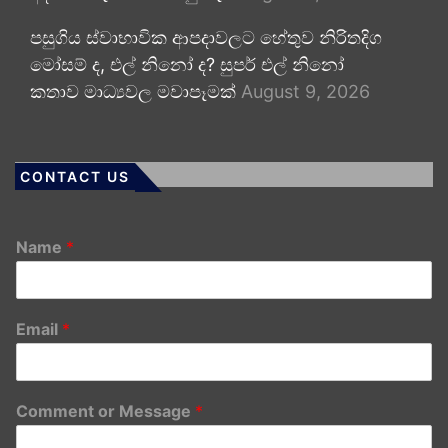
පසුගිය ස්වාභාවික ආපදාවලට හේතුව නිරිතදිග
මෝසම් ද, එල් නිනෝ ද? සුපර් එල් නිනෝ
කතාව මාධ්‍යවල මවාපෑමක්
August 9, 2026
CONTACT US
Name
*
Email
*
Comment or Message
*