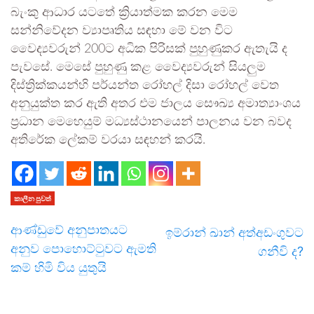
බැංකු ආධාර යටතේ ක්‍රියාත්මක කරන මෙම
සන්නිවේදන ව්‍යාපෘතිය සඳහා මේ වන විට
වෛද්‍යවරුන් 200ට අධික පිරිසක් පුහුණුකර ඇතැයි ද
පැවසේ. මෙසේ පුහුණු කළ වෛද්‍යවරුන් සියලුම
දිස්ත්‍රික්කයන්හි පර්යන්ත රෝහල් දිසා රෝහල් වෙත
අනුයුක්ත කර ඇති අතර එම ජාලය සෞඛ්‍ය අමාත්‍යාංශය
ප්‍රධාන මෙහෙයුම් මධ්‍යස්ථානයෙන් පාලනය වන බවද
අතිරේක ලේකම් වරයා සඳහන් කරයි.
කාලීන පුවත්
ආණ්ඩුවේ අනුපාතයට
ඉම්රාන් ඛාන් අත්අඩංගුවට
අනුව පොහොට්ටුවට ඇමති
ගනීවි ද?
කම් හිමි විය යුතුයි