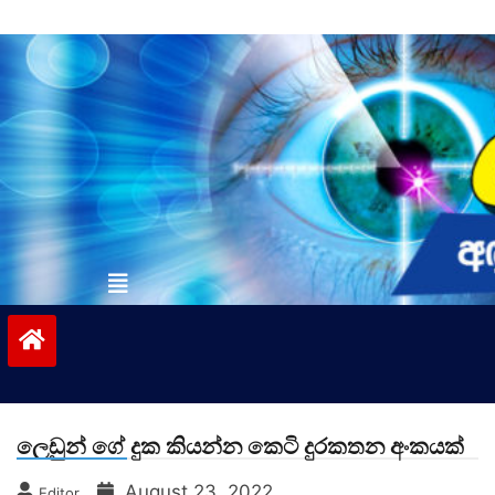
Skip
to
content
vinivida.lk
ලෙඩුන් ගේ දුක කියන්න කෙටි දුරකතන අංකයක්
August 23, 2022
Editor