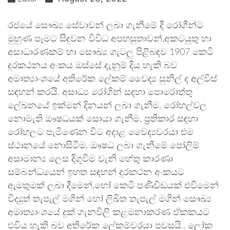
රජයේ සෞඛ්‍ය සේවාවන් ලබා ගැනීමේ දී රෝගීන්ට
මුහුණ පෑමට සිදුවන විවිධ අපහසුතාවන්,අකටයුතු හා
අසාධාරණකම් හා සෞඛ්‍ය ගැටලු පිළිබඳව 1907 කෙටි
දුරකථනය අංකය ඔස්සේ දැනුම් දිය හැකි බව
අමාත්‍යාංශයේ අතිරේක ලේකම් වෛද්‍ය සුනිල් ද අල්විස්
සඳහන් කරයි. අසාධ්‍ය රෝගින් සඳහා පොරොත්තු
ලේඛනයේ ඉක්මන් දිනයන් ලබා ගැනීම, රෝහල්වල
නොමැති ඖෂධයක් සොයා ගැනීම, ප්‍රතිකාර සඳහා
රෝහලට පැමිණෙන විට අදාළ වෛද්‍යවරයා එම
ස්ථානයේ නොසිටීම, ඖෂධ ලබා ගැනීමේ පෝලිම්
අසාමාන්‍ය ලෙස දිගුවීම වැනි හේතු කාරණා
සම්බන්ධයෙන් ඉහත සඳහන් දුරකථන අංකයට
ඇමතුමක් ලබා දීමෙන්,හෝ කෙටි පණිවිඩයක් එවීමෙන්
විද්‍යුත් තැපැල් මගින් හෝ ලිඛිත තැපැල් මගින් සෞඛ්‍ය
අමාත්‍යාංශයේ දුක් ගැනවිලි කළමනාකරණ ඒකකයට
එවිය හැකි බව අතිරේක ලේකම්වරයා පවසයි.. ලෝක