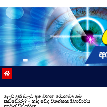
Skip
to
content
vinivida.lk
ලෙඩ දුක් වලට අත වනන මොනවද මේ
කඩචෝරු? – හෘද වේද විශේෂඥ මහාචාර්ය
නාමල් විජයසිංහ