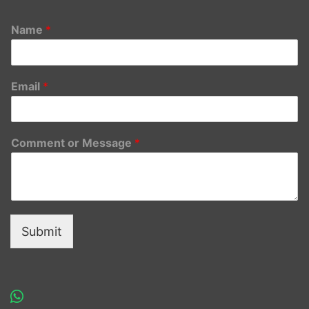
Name
*
Email
*
Comment or Message
*
Submit