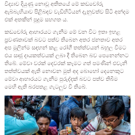
විද්‍යාව දියුණු නොවූ අතීතයේ මේ කඩචෝරු
ඇබ්බැහියාව පිළිබඳව වැඩිහිටියන් දැනුවත්ව සිටි අන්දම
එක් අතකින් පුදුම සහගත ය.
කඩචෝරු ආහාරයට ගැනීම මේ වන විට ඉතා ඉහළ
ප්‍රවණතාවක් බවට පත්ව තිබෙන අතර ජනතාව අතර
අප මුලින්ම සඳහන් කළ රෝගී තත්ත්වයන් බහුල වීමට
එය ඍජු දායකත්වයක් ලබා දී තිබෙන බව පෙනෙන්නට
තිබේ. මේවා වරක් දෙවරක් කෑමට ගත් පමණින් එවැනි
තත්ත්වයක් ඇති නොවන මුත් අද බොහෝ දෙනෙකුට
මේවා ආහාරයට ගැනීම පුරුද්දක් බවට පත්ව තිබීම
මෙහි ඇති බරපතළ ගැටලුව වී තිබේ.