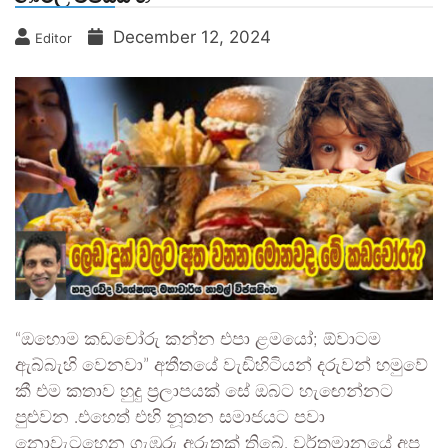
December 12, 2024
Editor
“ඔහොම කඩචෝරු කන්න එපා ළමයෝ; ඕවාටම
ඇබ්බැහි වෙනවා” අතීතයේ වැඩිහිටියන් දරුවන් හමුවේ
කී එම කතාව හුදු ප්‍රලාපයක් සේ ඔබට හැඟෙන්නට
පුළුවන .එහෙත් එහි නූතන සමාජයට පවා
නොවැටහෙන ගැඹුරු අරුතක් තිබේ. වර්තමානයේ අප