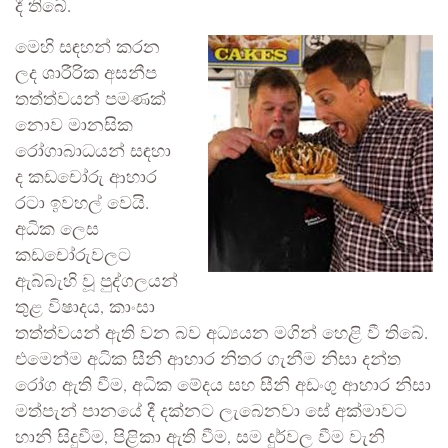
දී තිබේ.
මෙහි සඳහන් කරන
ලද ශාරීරික අසනීප
තත්ත්වයන් පමණක්
නොව මානසික
රෝගාබාධයන් සඳහා
ද කඩචෝරු ආහාර
රටා ඉවහල් වෙයි.
අධික ලෙස
කඩචෝරුවලට
ඇබ්බැහි වූ පුද්ගලයන්
තුළ විෂාදය, කාංසා
තත්ත්වයන් ඇති වන බව අධ්‍යයන මගින් හෙළි වී තිබේ.
එමෙන්ම අධික සීනි ආහාර නිතර ගැනීම නිසා දන්ත
රෝග ඇති වීම, අධික මේදය සහ සීනි අඩංගු ආහාර නිසා
මත්පැන් පානයේ දී දක්නට ලැබෙනවා සේ අක්මාවට
හානි සිදුවීම, පිළිකා ඇති වීම, සම දුර්වල වීම වැනි