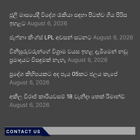
ජූලි මාසයේදී විදේශ රැකියා සඳහා පිටත්ව ගිය පිරිස
ඉහළට
August 6, 2026
ජැෆ්නා කිංග්ස් LPL අවසන් සටනට
August 6, 2026
විනිසුරුවරුන්ගේ විශ්‍රාම වයස ඉහළ දැමීමෙන් නඩු
ප්‍රමාදයට විසඳුමක් නැහැ
August 6, 2026
ප්‍රදේශ කිහිපයකට අද පැය 05කට ජලය කැපේ
August 6, 2026
අකිල විරාජ් කාරියවසම් 18 වැනිදා තෙක් රිමාන්ඩ්
August 6, 2026
CONTACT US