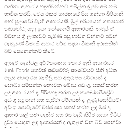
ගන්නා ආහාරය හඳුන්වන්නට තමිල්නාඩුවේ මේ නම
භාවිත කරයි. මෙය එකම භාජනයේ පිස ගන්නා බිරියානි
හෝ පුලාවෝ වැනි ආහාරයකි. මුල් අර්ථයෙන් ගතහොත්
කඩචෝරු යනු ඉතා පෝෂ්‍යදායී ආහාරයකි. නමුත් ඒ
වචනය ශ්‍රී ලංකාවට පැමිණි පසු භාවිත වන්නට පටන්
ගැනුණේ විකෘති ආහාර වර්ග සඳහා විකෘති අරුතකින්
බව පෙනෙන්නට තිබේ.
ඇතැම් තැන්වල අර්ථකතනය කොට ඇති ආකාරයට
Junk Foods හෙවත් කඩචෝරු කාණ්ඩයට සීනි අධික
ලෙස අඩංගු රස කැවිලි සහ අතුරුපස වර්ගයන් ද,
සෞඛ්‍ය සම්පන්න නොවන මේදය අඩංගු, සකස් කරන
ලද ආහාරයන් ද, පිරිපහදු කරන ලද කාබෝහයිඩ්‍රේට්
අඩංගු සුදු පාන් සහ පැස්ටා වර්ගයන් ද, ලුණු (සෝඩියම්)
අඩංගු පොටෑටෝ චිප්ස් සහ සකස් කරන ලද මස් ද,
ආහාර කල් තබා ගැනීම සහ රස වැඩි කිරීම සඳහා විවිධ
ද්‍රව්‍ය යොදන ලද ආහාරයන් ද ඇතුළත් වන බව පෙන්වා