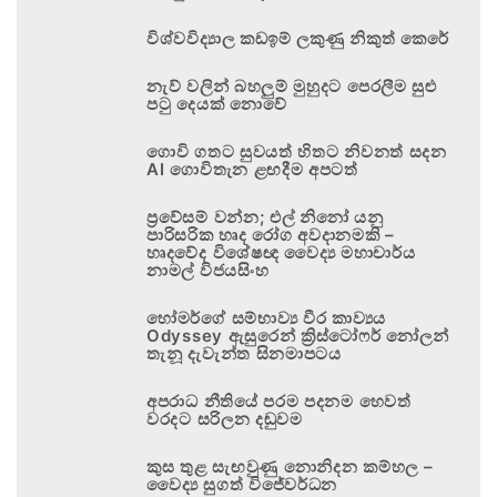
විශ්වවිද්‍යාල කඩඉම් ලකුණු නිකුත් කෙරේ
නැව් වලින් බහලුම් මුහුදට පෙරලීම සුළු
පටු දෙයක් නොවේ
ගොවි ගතට සුවයත් හිතට නිවනත් සදන
AI ගොවිතැන ළඟදීම අපටත්
ප්‍රවේසම් වන්න; එල් නිනෝ යනු
පාරිසරික හෘද රෝග අවදානමකි –
හෘදවේද විශේෂඥ වෛද්‍ය මහාචාර්ය
නාමල් විජයසිංහ
හෝමර්ගේ සම්භාව්‍ය වීර කාව්‍යය
Odyssey ඇසුරෙන් ක්‍රිස්ටෝෆර් නෝලන්
තැනූ දැවැන්ත සිනමාපටය
අපරාධ නීතියේ පරම පදනම හෙවත්
වරදට සරිලන දඬුවම
කුස තුළ සැඟවුණු නොනිදන කම්හල –
වෛද්‍ය සුගත් විජේවර්ධන