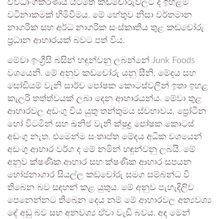
විවිධාංගීකරණය යටතේ කඩචෝරුවලට ද ඉහළම
වටිනාකමක් හිමිවීමය. මේ හේතුව නිසා වර්තමාන
නාගරික සහ අර්ධ නාගරික සංස්කෘතිය තුළ කඩචෝරු
ප්‍රධාන ආහාරයක් බවට පත් විය.
මේවා ඉංග්‍රීසි බසින් හඳුන්වනු ලබන්නේ Junk Foods
වශයෙනි. මේ අනුව කඩචෝරු යනු සීනි, මේදය සහ
සෝඩියම් වැනි සාර්ව පෝෂක කොටස්වලින් ඉතා ඉහළ
කැලරි තත්ත්වයක් ලබා දෙන ආහාරයන්ය. මේවා තුළ
ආහාරවල අඩංගු විය යුතු තන්තුමය ස්වභාවය, ප්‍රෝටීන
හෝ විටමින් සහ ඛනිජ වැනි ක්ෂුද්‍ර පෝෂක කොටස්
අඩංගු නැත. එමෙන්ම සංතෘප්ත මේදය අධික වශයෙන්
අඩංගු ආහාර වර්ග ද මේ නමින් හඳුන්වනු ලබයි. මේ
අනුව ක්ෂණික ආහාර සහ ක්ෂණික ආහාර සපයන
භෝජනාගාර සියල්ල කඩචෝරු සමග සම්බන්ධ වී
තිබෙන බව සඳහන් කළ යුතුය. මේ අනුව පැහැදිලිව
පෙනෙන්නට තිබෙන දෙය නම් මේ ආහාරවල අත්‍යවශ්‍ය
දේ අඩු බව සහ අනවශ්‍ය ඒවා වැඩි බවය. අද මෙන්