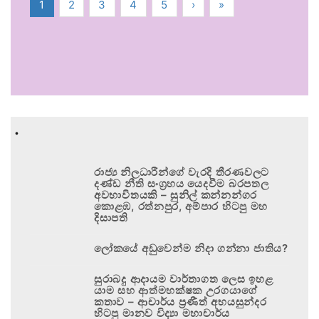
1
2
3
4
5
›
»
.
රාජ්‍ය නිලධාරීන්ගේ වැරදි තීරණවලට
දණ්ඩ නීති සංග්‍රහය යෙදවීම බරපතල
අවභාවිතයකි – සුනිල් කන්නන්ගර
කොළඹ, රත්නපුර, අම්පාර හිටපු මහ
දිසාපති
ලෝකයේ අඩුවෙන්ම නිදා ගන්නා ජාතිය?
සුරාබදු ආදායම වාර්තාගත ලෙස ඉහළ
යාම සහ ආත්මභක්ෂක උරගයාගේ
කතාව – ආචාර්ය ප්‍රණීත් අභයසුන්දර
හිටපු මානව විද්‍යා මහාචාර්ය