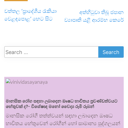
වත්තල ‘ප්‍රාදේශීය රැකියා
අත්හිටුවා තිබූ ජපාන
වෙළඳපොළ’ හෙට සිට
ව්‍යාපෘති යළි ආරම්භ කෙරේ
මානසික රෝග සඳහා ලබාදෙන ඖෂධ භාවිතය ප්‍රචණ්ඩත්වයට
හේතුවක් ද?- විශේෂඥ මනෝ වෛද්‍ය රූමි රූබන්
මානසික රෝගී තත්ත්වයන් සඳහා ලබාදෙන ඖෂධ
භාවිතය හේතුවෙන් රෝගීන් හෝ සාමාන්‍ය පුද්ගලයන්