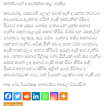
තත්ත්වයන් ද අපේක්ෂා කළ හැකිය.
කඩචෝරු කෙරෙහි ලොල් බවක් ඇති ද යන්න තමාටම
අවබෝධය ඇත්නම් එයින් හැකි ඉක්මනින් මිදීමට
පියවර ගත යුතුය. පෝෂ්‍ය ගුණයෙන් යුක්ත ආහාර
ගැනීම සඳහා සැලසුම් සකස් කිරීම, චිප්ස් සහ රසකැවිලි
වෙනුවට පලතුරු, ඇට වර්ග, යෝගට් ආදිය ආහාරයට
එක් කර ගැනීම, අධික සීනි අඩංගු පාන වර්ග වෙනුවට
හැකි තාක් ජලය පානය කිරීමේ පුරුද්ද ඇති කර ගැනීම,
ඔබ ගන්නා ආහාර පිළිබඳ මනා සිහියක් ඇති කර ගැනීම,
සකස් කරන ලද ආහාර හැකි තාක් සීමා කිරීම ආදී
පියවර අනුගමනය කිරීම තුළින් ඔබේ ජීවිතය ද
කඩචෝරුවක් බවට පත් වීමෙන් වළක්වා ගත හැකි වේ.
හෘද වේද විශේෂඥ මහාචාර්ය නාමල් විජයසිංහ
එතෙර - මෙතෙර