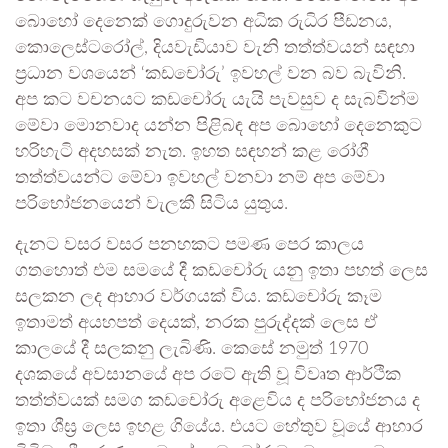
බොහෝ දෙනෙක් ගොදුරුවන අධික රුධිර පීඩනය,
කොලෙස්ටරෝල්, දියවැඩියාව වැනි තත්ත්වයන් සඳහා
ප්‍රධාන වශයෙන් ‘කඩචෝරු’ ඉවහල් වන බව බැවිනි.
අප කට වචනයට කඩචෝරු යැයි පැවසුව ද සැබවින්ම
මේවා මොනවාද යන්න පිළිබඳ අප බොහෝ දෙනෙකුට
හරිහැටි අදහසක් නැත. ඉහත සඳහන් කළ රෝගී
තත්ත්වයන්ට මේවා ඉවහල් වනවා නම් අප මේවා
පරිභෝජනයෙන් වැලකී සිටිය යුතුය.
දැනට වසර වසර පනහකට පමණ පෙර කාලය
ගතහොත් එම සමයේ දී කඩචෝරු යනු ඉතා පහත් ලෙස
සලකන ලද ආහාර වර්ගයක් විය. කඩචෝරු කෑම
ඉතාමත් අයහපත් දෙයක්, නරක පුරුද්දක් ලෙස ඒ
කාලයේ දී සලකනු ලැබිණි. කෙසේ නමුත් 1970
දශකයේ අවසානයේ අප රටේ ඇති වූ විවෘත ආර්ථික
තත්ත්වයක් සමග කඩචෝරු අළෙවිය ද පරිභෝජනය ද
ඉතා ශීඝ්‍ර ලෙස ඉහළ ගියේය. එයට හේතුව වූයේ ආහාර