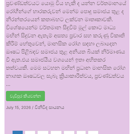
ප්‍රචණ්ඩත්වයට යොමු විය හැකි ද යන්න වර්තමානයේ
රෝගීන්ගේ භාරකරුවන් මෙන්ම පොදු සමාජය තුළ ද
නිරන්තරයෙන් කතාබහට ලක්වන මාතෘකාවකි.
විශේෂයෙන්ම වර්තමාන සිදුවීම් මුල් කොට මාධ්‍ය
මඟින් සිදුවන ඇතැම් අසත්‍ය ප්‍රචාර සහ කරුණු විකෘති
කිරීම් හේතුවෙන්, මානසික රෝග සඳහා ලබාදෙන
ඖෂධ පිළිබඳව සමාජය තුළ අනියත බියක් නිර්මාණය
වී ඇත.එය සමාජයීය වශයෙන් ඉතා අහිතකර
තත්වයකි. මෙම සටහන මඟින් ප්‍රධාන මානසික රෝග
නාශක ඖෂධවල සැබෑ ක්‍රියාකාරීත්වය, ප්‍රචණ්ඩත්වය
…
වැඩිපුර කියවන්න
විනිවිද සායනය
July 15, 2026
/