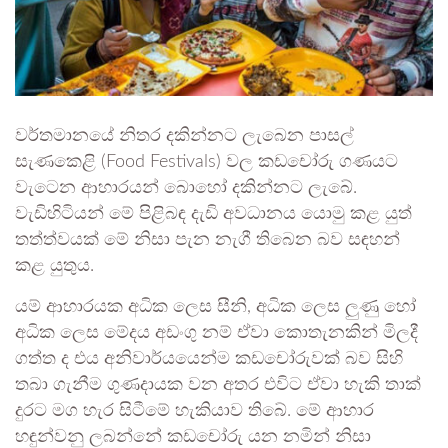
වර්තමානයේ නිතර දකින්නට ලැබෙන පාසල්
සැණකෙළි (Food Festivals) වල කඩචෝරු ගණයට
වැටෙන ආහාරයන් බොහෝ දකින්නට ලැබේ.
වැඩිහිටියන් මේ පිළිබඳ දැඩි අවධානය යොමු කළ යුත්
තත්ත්වයක් මේ නිසා පැන නැගී තිබෙන බව සඳහන්
කළ යුතුය.
යම් ආහාරයක අධික ලෙස සීනි, අධික ලෙස ලුණු හෝ
අධික ලෙස මේදය අඩංගු නම් ඒවා කොතැනකින් මිලදී
ගත්ත ද එය අනිවාර්යයෙන්ම කඩචෝරුවක් බව සිහි
තබා ගැනීම ගුණදායක වන අතර එවිට ඒවා හැකි තාක්
දුරට මග හැර සිටීමේ හැකියාව තිබේ. මේ ආහාර
හඳුන්වනු ලබන්නේ කඩචෝරු යන නමින් නිසා