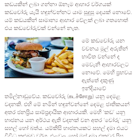
කඩයකින් ලබා ගන්නා ඕනෑම ආහාර වර්ගයක්
කඩචෝරු යැයි හඳුන්වන්නට යාම සුදුසු දෙයක් නොවේ.
යම් කඩයකින් සාමාන්‍ය ආහාර වේලක් ලබා ගතහොත්
එය කඩචෝරුවක් වන්නේ නැත.
මේ කඩචෝරු යන
වචනය මුල් අරුතින්
භාවිත වන්නේ ද
මෙවැනි ආහාරවලට
නොවේ. මෙහි ප්‍රභවය
ඇත්තේ දකුණු
ඉන්දියාවේ
තමිල්නාඩුවේය. කඩචෝරු (கடச்சோறு) යනු දෙමළ
වදනකි. එහි මේ නමින් හඳුන්වන්නේ දෙමළ ජාතිකයන්
අතර ජනප්‍රිය සාම්ප්‍රදායික ආහාරයකි. මෙහි ‘කඩ’ යනු
භාජනය යන අර්ථය ඇති වදනක් වන අතර ‘චෝරු’ යනු
සහල් හෝ බත්ය. යම්කිසි භාජනයකට සහල් දමා එයට
විවිධ කුළුබඩු වර්ග, එළවලු හෝ මස් දමා එකවර පිස