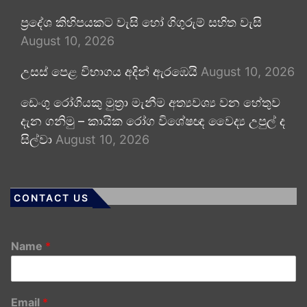
ප්‍රදේශ කිහිපයකට වැසි හෝ ගිගුරුම් සහිත වැසි
August 10, 2026
උසස් පෙළ විභාගය අදින් ඇරඹෙයි
August 10, 2026
ඩෙංගු රෝගියකු ⁣මුත්‍රා මැනීම අත්‍යවශ්‍ය වන හේතුව
දැන ගනිමු – කායික රෝග විශේෂඥ වෛද්‍ය උපුල් ද
සිල්වා
August 10, 2026
CONTACT US
Name
*
Email
*