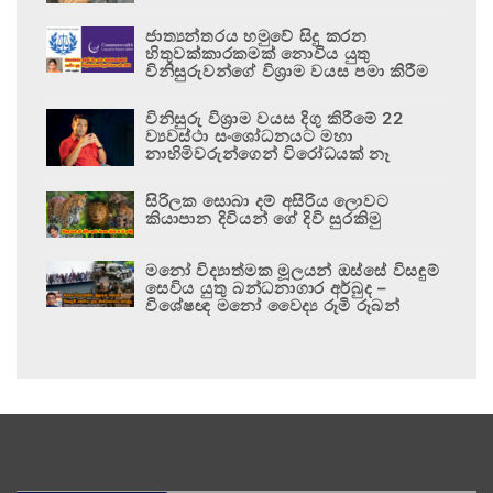
ජාත්‍යන්තරය හමුවේ සිදු කරන
හිතුවක්කාරකමක් නොවිය යුතු
විනිසුරුවන්ගේ විශ්‍රාම වයස පමා කිරීම
විනිසුරු විශ්‍රාම වයස දිගු කිරීමේ 22
ව්‍යවස්ථා සංශෝධනයට මහා
නාහිමිවරුන්ගෙන් විරෝධයක් නෑ
සිරිලක සොබා දම් අසිරිය ලොවට
කියාපාන දිවියන් ගේ දිවි සුරකිමු
මනෝ විද්‍යාත්මක මූලයන් ඔස්සේ විසඳුම්
සෙවිය යුතු බන්ධනාගාර අර්බුද –
විශේෂඥ මනෝ වෛද්‍ය රූමි රූබන්