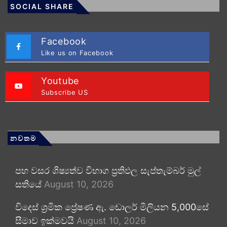
SOCIAL SHARE
Facebook
Like us on Facebook
Youtube
Subscribe US
නවතම
පහ වසර ශිෂ්‍යත්ව විභාග ප්‍රතිඵල සැප්තැම්බර් මුල්
සතියේ
August 10, 2026
විදෙස් ශ්‍රමික ප්‍රේෂණ ඇ. ඩොලර් මිලියන 5,000සේ
සීමාව ඉක්මවයි
August 10, 2026