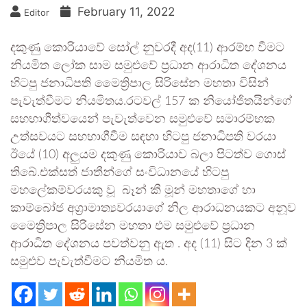
February 11, 2022
Editor
දකුණු කොරියාවේ සෝල් නුවරදී අද(11) ආරම්භ වීමට
නියමිත ලෝක සාම සමුළුවේ ප්‍රධාන ආරාධිත දේශනය
හිටපු ජනාධිපති මෛත්‍රිපාල සිරිසේන මහතා විසින්
පැවැත්වීමට නියමිතය.රටවල් 157 ක නියෝජිතයින්ගේ
සහභාගීත්වයෙන් පැවැත්වෙන සමුළුවේ සමාරම්භක
උත්සවයට සහභාගීවීම සඳහා හිටපු ජනාධිපති වරයා
ඊයේ (10) අලුයම දකුණු කොරියාව බලා පිටත්ව ගොස්
තිබේ.එක්සත් ජාතීන්ගේ සංවිධානයේ හිටපු
මහලේකම්වරයකු වූ බෑන් කී මූන් මහතාගේ හා
කාම්බෝජ අග්‍රාමාත්‍යවරයාගේ නිල ආරාධනයකට අනූව
මෛත්‍රිපාල සිරිසේන මහතා එම සමුළුවේ ප්‍රධාන
ආරාධිත දේශනය පවත්වනු ඇත . අද (11) සිට දින 3 ක්
සමුළුව පැවැත්වීමට නියමිත ය.