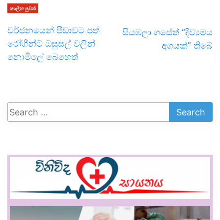
කාලීන පුවත්
වර්ජනයෙන් පීඩාවට පත්
සියඹලා ගසේත් “දිව්‍යමය
රෝගීන්ට ඔසුසල් වලින්
අගයක්” තිබේ
නොමිලේ බෙහෙත්