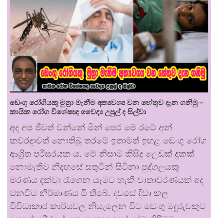
ඩෙංගු රෝගියකු ⁣මුත්‍රා මැනීම අත්‍යවශ්‍ය වන හේතුව දැන ගනිමු –
කායික රෝග විශේෂඥ වෛද්‍ය උපුල් ද සිල්වා
අද අප ජීවත් වන්නේ මින් පෙර මේ රටේ අන්
කවරදාවත් නොතිබූ තරමේ ඉතාමත් ඉහළ ඩෙංගු රෝග
ආශ්‍රිත පරිසරයක ය. මේ නිසාම කිසිදු ලෙඩක් දුකක්
නොමැතිව නිදහසේ සතුටින් සිටිනා පුද්ගලයකු
මරණය දක්වා රැගෙන යෑමට හැකි වාතාවරණයක් අද
වනවිට නිර්මාණය වී තිබේ. දවසේ දිවා කල
විවිධාකාර කාර්යවල නියැලෙන විට ඩෙංගු මදුරුවකුට