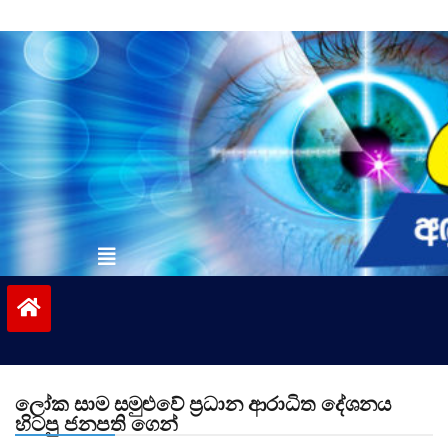
Skip
to
content
vinivida.lk
ලෝක සාම සමුළුවේ ප්‍රධාන ආරාධිත දේශනය
හිටපු ජනපති ගෙන්