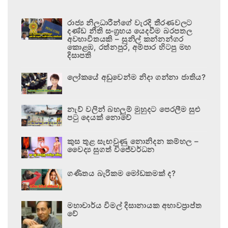
රාජ්‍ය නිලධාරීන්ගේ වැරදි තීරණවලට
දණ්ඩ නීති සංග්‍රහය යෙදවීම බරපතල
අවභාවිතයකි – සුනිල් කන්නන්ගර
කොළඹ, රත්නපුර, අම්පාර හිටපු මහ
දිසාපති
ලෝකයේ අඩුවෙන්ම නිදා ගන්නා ජාතිය?
නැව් වලින් බහලුම් මුහුදට පෙරලීම සුළු
පටු දෙයක් නොවේ
කුස තුළ සැඟවුණු නොනිදන කම්හල –
වෛද්‍ය සුගත් විජේවර්ධන
ගණිතය බැරිකම මෝඩකමක් ද?
මහාචාර්ය විමල් දිසානායක අභාවප්‍රාප්ත
වේ