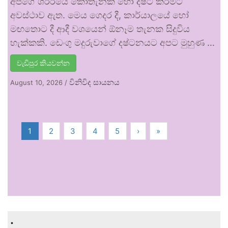
අපගේ ශරීරයේ කොතැනක හෝ දෂ්ට කිරීමට
අවස්ථාව ඇත. මෙය ගෙදර දී, කාර්යාලයේ හෝ
මඟතොට දී ආදී වශයෙන් ඕනෑම තැනක සිදුවිය
හැක්කකි. ඩෙංගු මදුරුවාගේ දෂ්ටනයට අපට මුහුණ …
වැඩිපුර කියවන්න
විනිවිද සායනය
August 10, 2026
/
1
2
3
4
5
›
»
.