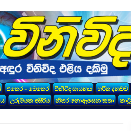
්
එතෙර - මෙතෙර
විනිවිද සායනය
හරිත දනව්ව
කය
උරුමයක අසිරිය
නිතර නොඇසෙන කතා
කාටූ