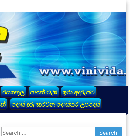
රසගඟුල
පහන් ටැඹ
ඉරා අදුරුපට
න්
දොස් දුරු කරවන දොස්තර උපදෙස්