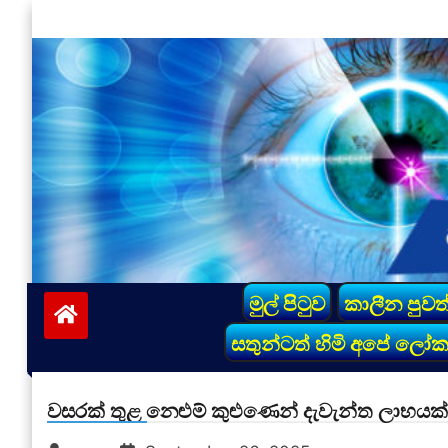
Skip
to
content
vinivida.lk
මුල් පිටුව
කාලීන පුවත
සතුන්ටත් හිමි අපේ ලෝ
වසරක් තුළ නෙළුම් කුළුණෙන් දැවැන්ත ලාභයක්