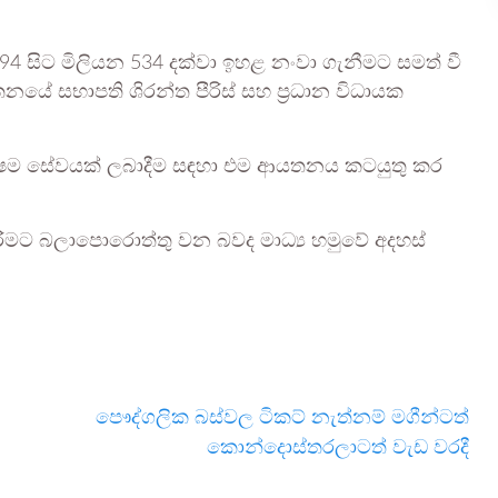
94 සිට මිලියන 534 දක්වා ඉහළ නංවා ගැනීමට සමත් වී
සභාපති ශිරන්ත පීරිස් සහ ප්‍රධාන විධායක
යක්ෂම සේවයක් ලබාදීම සඳහා එම ආයතනය කටයුතු කර
ිරීමට බලාපොරොත්තු වන බවද මාධ්‍ය හමුවේ අදහස්
පෞද්ගලික බස්වල ටිකට් නැත්නම් මගීන්ටත්
කොන්දොස්තරලාටත් වැඩ වරදී