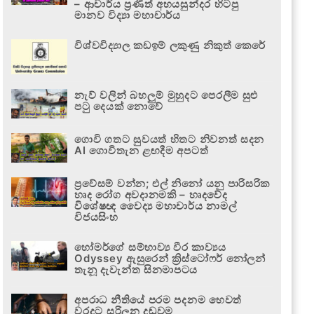
– ආචාර්ය ප්‍රණීත් අභයසුන්දර හිටපු
මානව විද්‍යා මහාචාර්ය
විශ්වවිද්‍යාල කඩඉම් ලකුණු නිකුත් කෙරේ
නැව් වලින් බහලුම් මුහුදට පෙරලීම සුළු
පටු දෙයක් නොවේ
ගොවි ගතට සුවයත් හිතට නිවනත් සදන
AI ගොවිතැන ළඟදීම අපටත්
ප්‍රවේසම් වන්න; එල් නිනෝ යනු පාරිසරික
හෘද රෝග අවදානමකි – හෘදවේද
විශේෂඥ වෛද්‍ය මහාචාර්ය නාමල්
විජයසිංහ
හෝමර්ගේ සම්භාව්‍ය වීර කාව්‍යය
Odyssey ඇසුරෙන් ක්‍රිස්ටෝෆර් නෝලන්
තැනූ දැවැන්ත සිනමාපටය
අපරාධ නීතියේ පරම පදනම හෙවත්
වරදට සරිලන දඬුවම