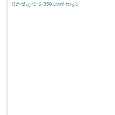
සීනි කිලෝව රු:350 තෙක් ඉහළට