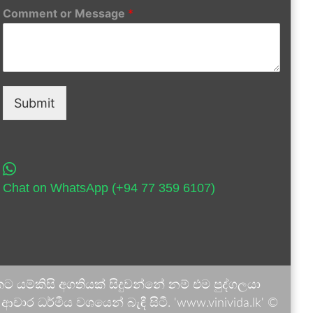
Comment or Message
*
Submit
Chat on WhatsApp (+94 77 359 6107)
 යම්කිසි අගතියක් සිදුවන්නේ නම් එම පුද්ගලයා
ාර ධර්මීය වශයෙන් බැඳී සිටී. 'www.vinivida.lk' ©