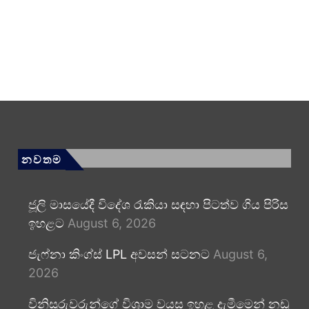
නවතම
ජූලි මාසයේදී විදේශ රැකියා සඳහා පිටත්ව ගිය පිරිස
ඉහළට
August 6, 2026
ජැෆ්නා කිංග්ස් LPL අවසන් සටනට
August 6,
2026
විනිසුරුවරුන්ගේ විශ්‍රාම වයස ඉහළ දැමීමෙන් නඩු