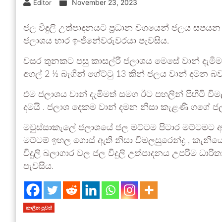
November 23, 2023
Editor
ජල විදුලි උත්පාදනයට ප්‍රධාන වශයෙන් ජලය සපයන 
ජලාශය භාර ඉංජිනේවරුවරයා පැවසිය.
වසර තුනකට පසු කාසල්රි ජලාශය මෙසේ වාන් දැමිම
අගල් 2 ½ බැගින් ගේට්ටු 13 කින් ජලය වාන් දමන බ
එම ජලාශය වාන් දැමිමත් සමග ඊට පහලින් පිහිටි විමලසු
දමයි . ජලාශ දෙකම වාන් දමන නිසා කැළණි ගගේ 
මවුස්සාකැලේ ජලාශයේ ජල මට්ටම පිටාර මට්ටමට අ
මට්ටම් ඉහල ගොස් ඇති නිසා විමලසුරෙන්ද්‍ර , කැන
විදුලි බලාගාර වල ජල විදුලි උත්පාදනය උපරිම ධාරි
පැවසිය.
කාලීන පුවත්