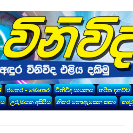
්
එතෙර - මෙතෙර
විනිවිද සායනය
හරිත දනව්ව
කය
උරුමයක අසිරිය
නිතර නොඇසෙන කතා
කාටූ