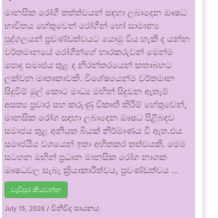
මානසික රෝගී තත්ත්වයන් සඳහා ලබාදෙන ඖෂධ
භාවිතය හේතුවෙන් රෝගීන් හෝ සාමාන්‍ය
පුද්ගලයන් ප්‍රචණ්ඩත්වයට යොමු විය හැකි ද යන්න
වර්තමානයේ රෝගීන්ගේ භාරකරුවන් මෙන්ම
පොදු සමාජය තුළ ද නිරන්තරයෙන් කතාබහට
ලක්වන මාතෘකාවකි. විශේෂයෙන්ම වර්තමාන
සිදුවීම් මුල් කොට මාධ්‍ය මඟින් සිදුවන ඇතැම්
අසත්‍ය ප්‍රචාර සහ කරුණු විකෘති කිරීම් හේතුවෙන්,
මානසික රෝග සඳහා ලබාදෙන ඖෂධ පිළිබඳව
සමාජය තුළ අනියත බියක් නිර්මාණය වී ඇත.එය
සමාජයීය වශයෙන් ඉතා අහිතකර තත්වයකි. මෙම
සටහන මඟින් ප්‍රධාන මානසික රෝග නාශක
ඖෂධවල සැබෑ ක්‍රියාකාරීත්වය, ප්‍රචණ්ඩත්වය …
වැඩිපුර කියවන්න
විනිවිද සායනය
July 15, 2026
/