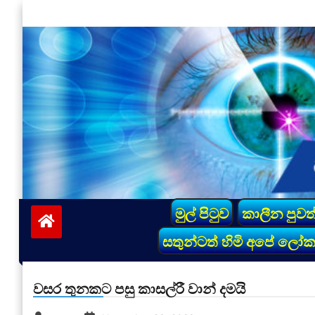
Skip
to
content
vinivida.lk
මුල් පිටුව
කාලීන පුවත
සතුන්ටත් හිමි අපේ ලෝ
වසර තුනකට පසු කාසල්රී වාන් දමයි