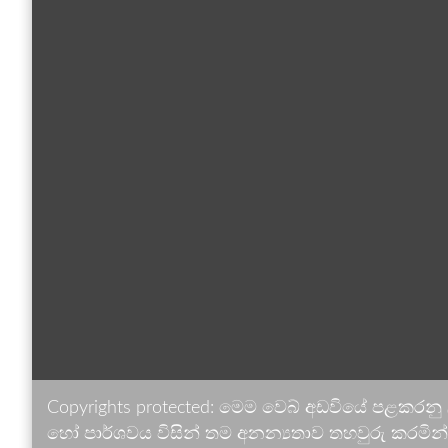
Copyrights protected: මෙම වෙබ් අඩවියේ පළකරනු
හෝ පාර්ශවය විසින් තම අනන්‍යතාව තහවුරු කරමින් ඉ