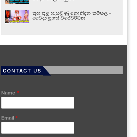
කුස තුළ සැඟවුණු නොනිදන කම්හල –
වෛද්‍ය සුගත් විජේවර්ධන
CONTACT US
Name
*
Email
*