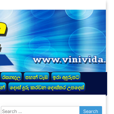
රසගඟුල
පහන් ටැඹ
ඉරා අදුරුපට
න්
දොස් දුරු කරවන දොස්තර උපදෙස්