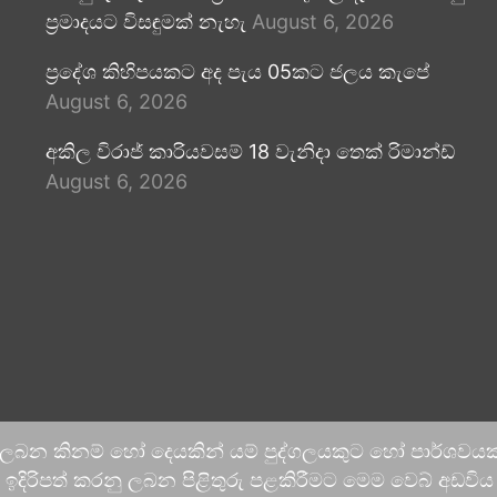
ප්‍රමාදයට විසඳුමක් නැහැ
August 6, 2026
ප්‍රදේශ කිහිපයකට අද පැය 05කට ජලය කැපේ
August 6, 2026
අකිල විරාජ් කාරියවසම් 18 වැනිදා තෙක් රිමාන්ඩ්
August 6, 2026
 ලබන කිනම් හෝ දෙයකින් යම් පුද්ගලයකුට හෝ පාර්ශවයකට
දිරිපත් කරනු ලබන පිළිතුරු පළකිරීමට මෙම වෙබ් අඩවිය ආච