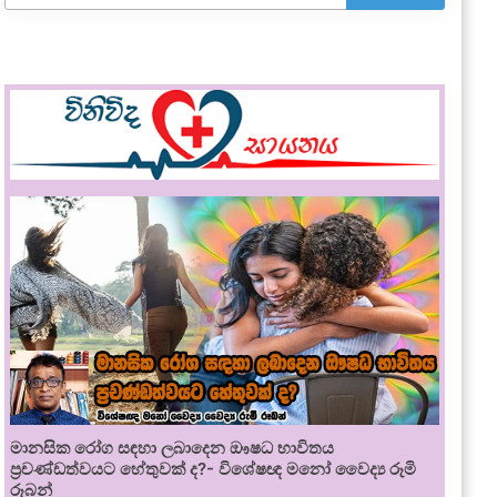
මානසික රෝග සඳහා ලබාදෙන ඖෂධ භාවිතය
ප්‍රචණ්ඩත්වයට හේතුවක් ද?- විශේෂඥ මනෝ වෛද්‍ය රූමි
රූබන්