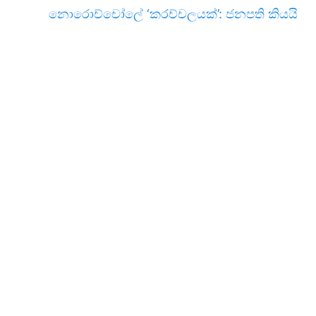
නොරොච්චෝලේ ‘කරච්චලයක්’: ජනපති කියයි