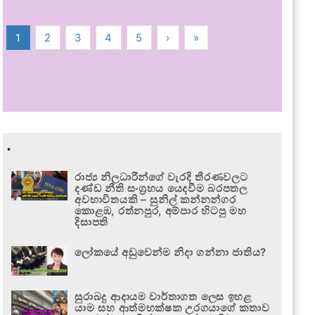
1
2
3
4
5
›
»
.
රාජ්‍ය නිලධාරීන්ගේ වැරදි තීරණවලට
දණ්ඩ නීති සංග්‍රහය යෙදවීම බරපතල
අවභාවිතයකි – සුනිල් කන්නන්ගර
කොළඹ, රත්නපුර, අම්පාර හිටපු මහ
දිසාපති
ලෝකයේ අඩුවෙන්ම නිදා ගන්නා ජාතිය?
සුරාබදු ආදායම වාර්තාගත ලෙස ඉහළ
යාම සහ ආත්මභක්ෂක උරගයාගේ කතාව