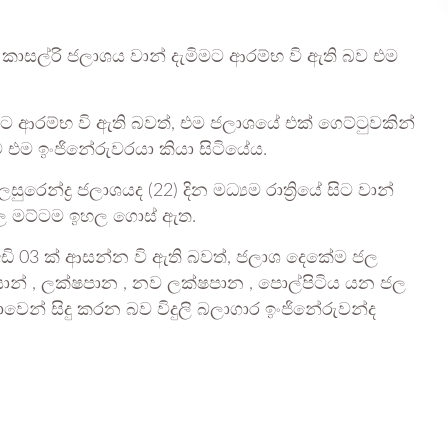
කාසල්රි ජලාශය වාන් දැමිමට ආරම්භ වි ඇති බව එම
ට ආරම්භ වි ඇති බවත්, එම ජලාශයේ එක් ගෙට්ටුවකින්
ව එම ඉංජිනේරුවරයා කියා සිටියේය.
රෙන්ද්‍ර ජලාශයද (22) දින මධ්‍යම රාත්‍රියේ සිට වාන්
ජල මට්ටම ඉහල ගොස් ඇත.
ඩි 03 ක් ආසන්න වි ඇති බවත්, ජලාශ දෙකේම ජල
ියොන් , ලක්ෂපාන , නව ලක්ෂපාන , පොල්පිටිය යන ජල
තාවෙන් සිදු කරන බව විදුලි බලාගාර ඉංජිනේරුවන්ද