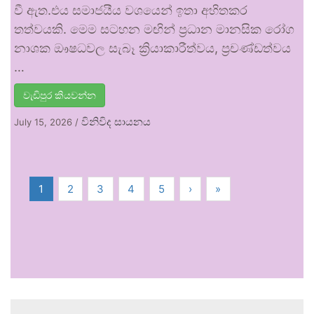
වී ඇත.එය සමාජයීය වශයෙන් ඉතා අහිතකර
තත්වයකි. මෙම සටහන මඟින් ප්‍රධාන මානසික රෝග
නාශක ඖෂධවල සැබෑ ක්‍රියාකාරීත්වය, ප්‍රචණ්ඩත්වය
…
වැඩිපුර කියවන්න
විනිවිද සායනය
July 15, 2026
/
1
2
3
4
5
›
»
.