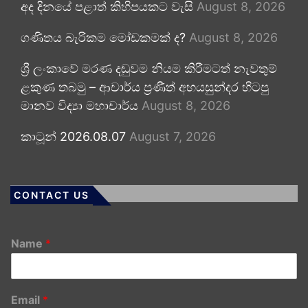
අද දිනයේ පළාත් කිහිපයකට වැසි
August 8, 2026
ගණිතය බැරිකම මෝඩකමක් ද?
August 8, 2026
ශ්‍රී ලංකාවේ මරණ දඬුවම නියම කිරීමටත් නැවතුම්
ළකුණ තබමු – ආචාර්ය ප්‍රණීත් අභයසුන්දර හිටපු
මානව විද්‍යා මහාචාර්ය
August 8, 2026
කාටූන් 2026.08.07
August 7, 2026
CONTACT US
Name
*
Email
*