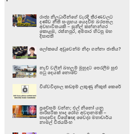
රාජ්‍ය නිලධාරීන්ගේ වැරදි තීරණවලට
දණ්ඩ නීති සංග්‍රහය යෙදවීම බරපතල
අවභාවිතයකි – සුනිල් කන්නන්ගර
කොළඹ, රත්නපුර, අම්පාර හිටපු මහ
දිසාපති
ලෝකයේ අඩුවෙන්ම නිදා ගන්නා ජාතිය?
නැව් වලින් බහලුම් මුහුදට පෙරලීම සුළු
පටු දෙයක් නොවේ
විශ්වවිද්‍යාල කඩඉම් ලකුණු නිකුත් කෙරේ
ප්‍රවේසම් වන්න; එල් නිනෝ යනු
පාරිසරික හෘද රෝග අවදානමකි –
හෘදවේද විශේෂඥ වෛද්‍ය මහාචාර්ය
නාමල් විජයසිංහ