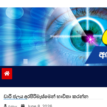
Skip
to
content
vinivida.lk
වාරි ජලය අරපිරිමැස්මෙන් භාවිතා කරන්න
June 8, 2026
Editor