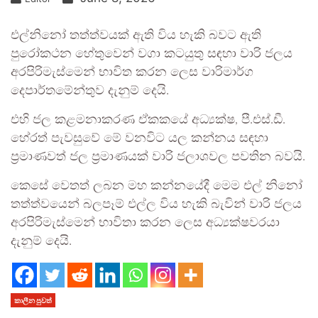
එල්නිනෝ තත්ත්වයක් ඇති විය හැකි බවට ඇති
පුරෝකථන හේතුවෙන් වගා කටයුතු සඳහා වාරි ජලය
අරපිරිමැස්මෙන් භාවිත කරන ලෙස වාරිමාර්ග
දෙපාර්තමේන්තුව දැනුම් දෙයි.
එහි ජල කළමනාකරණ ඒකකයේ අධ්‍යක්ෂ, පී.එස්.ඩී.
හේරත් පැවසුවේ මේ වනවිට යල කන්නය සඳහා
ප්‍රමාණවත් ජල ප්‍රමාණයක් වාරි ජලාශවල පවතින බවයි.
කෙසේ වෙතත් ලබන මහ කන්නයේදී මෙම එල් නිනෝ
තත්ත්වයෙන් බලපෑම් එල්ල විය හැකි බැවින් වාරි ජලය
අරපිරිමැස්මෙන් භාවිතා කරන ලෙස අධ්‍යක්ෂවරයා
දැනුම් දෙයි.
කාලීන පුවත්