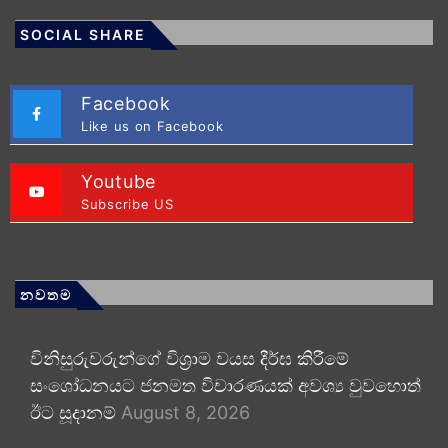
SOCIAL SHARE
Facebook
Like us on Facebook
Youtube
Subscribe US
නවතම
විනිසුරුවරුන්ගේ විශ්‍රාම වයස දීර්ඝ කිරීමේ
සංශෝධනයට ජනමත විචාරණයක් අවශ්‍ය වුවහොත්
ඊට සූදානම්
August 8, 2026