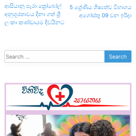
ආසියානූ පැරා ත්‍රෝබෝල්
5 ශ්‍රේණිය ශිෂ්‍යත්ව විභාගය
අනුශූරතාවය දිනා ගත් ශ්‍රී
අගෝස්තු 09 වන ඉරිදා
ලංකා කණ්ඩායම දිවයිනට