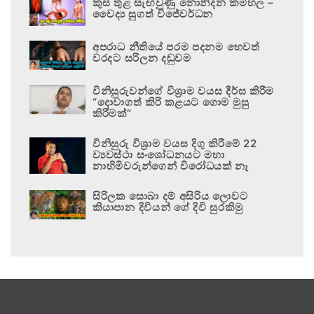
කුස තුළ සැඟවුණු නොනිදන කම්හල –
වෛද්‍ය සුගත් විජේවර්ධන
අපරාධ නීතියේ පරම පදනම හෙවත්
වරදට සරිලන දඬුවම
විනිසුරුවන්ගේ විශ්‍රාම වයස දීර්ඝ කිරීම
“දොවාගත් කිරි කළයට ගොම මුසු
කිරීමක්”
විනිසුරු විශ්‍රාම වයස දිගු කිරීමේ 22
ව්‍යවස්ථා සංශෝධනයට මහා
නාහිමිවරුන්ගෙන් විරෝධයක් නෑ
සිරිලක සොබා දම් අසිරිය ලොවට
කියාපාන දිවියන් ගේ දිවි සුරකිමු