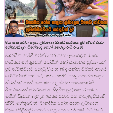
මානසික රෝග සඳහා ලබාදෙන ඖෂධ භාවිතය ප්‍රචණ්ඩත්වයට
හේතුවක් ද?- විශේෂඥ මනෝ වෛද්‍ය රූමි රූබන්
මානසික රෝගී තත්ත්වයන් සඳහා ලබාදෙන ඖෂධ
භාවිතය හේතුවෙන් රෝගීන් හෝ සාමාන්‍ය පුද්ගලයන්
ප්‍රචණ්ඩත්වයට යොමු විය හැකි ද යන්න වර්තමානයේ
රෝගීන්ගේ භාරකරුවන් මෙන්ම පොදු සමාජය තුළ ද
නිරන්තරයෙන් කතාබහට ලක්වන මාතෘකාවකි.
විශේෂයෙන්ම වර්තමාන සිදුවීම් මුල් කොට මාධ්‍ය
මඟින් සිදුවන ඇතැම් අසත්‍ය ප්‍රචාර සහ කරුණු විකෘති
කිරීම් හේතුවෙන්, මානසික රෝග සඳහා ලබාදෙන
ඖෂධ පිළිබඳව සමාජය තුළ අනියත බියක් නිර්මාණය