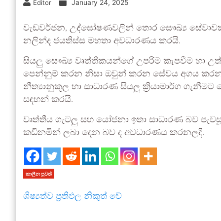
January 24, 2025
Editor
වැඩවර්ජන, උද්ඝෝෂණවලින් තොර සෞඛ්‍ය සේවාවක් 
නලින්ද ජයතිස්ස මහතා අවධාරණය කරයි.
සියලු සෞඛ්‍ය වෘත්තීකයන්ගේ උපරිම කැපවීම හා 
පෙන්නුම් කරන නිසා ඔවුන් කරන සේවය අගය කරන 
නීත්‍යානුකූල හා සාධාරණ සියලු ක්‍රියාමාර්ග ගැනීමට
සඳහන් කරයි.
වෘත්තීය ගැටලු සහ යෝජනා ඉතා සාධාරණ බව පැවසූ අ
කඩිනමින් ලබා දෙන බව ද අවධාරණය කරනලදි.
කාලීන පුවත්
ශිෂ්‍යත්ව ප්‍රතිඵල නිකුත් වේ