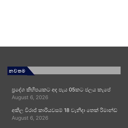
නවතම
ප්‍රදේශ කිහිපයකට අද පැය 05කට ජලය කැපේ
August 6, 2026
අකිල විරාජ් කාරියවසම් 18 වැනිදා තෙක් රිමාන්ඩ්
August 6, 2026