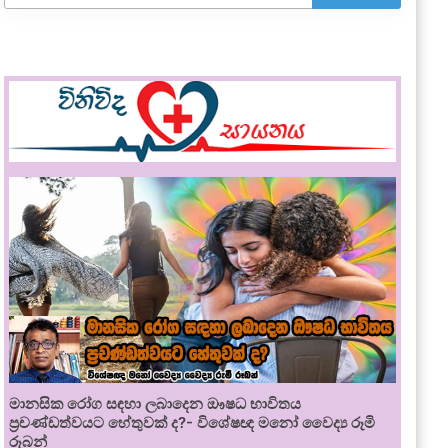
මානසික රෝග සඳහා ලබාදෙන ඖෂධ භාවිතය
ප්‍රචණ්ඩත්වයට හේතුවක් ද?- විශේෂඥ මනෝ වෛද්‍ය රූමි
රූබන්