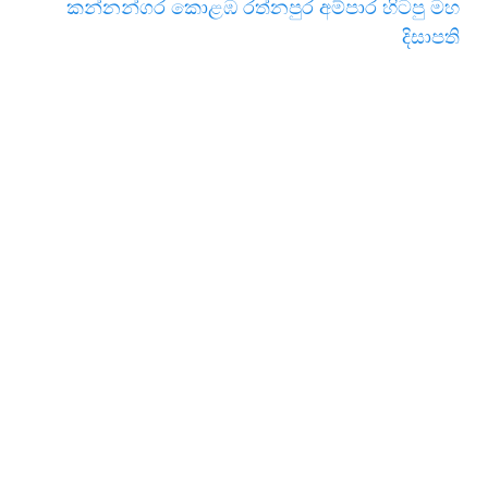
කන්නන්ගර කොළඹ රත්නපුර අම්පාර හිටපු මහ
දිසාපති