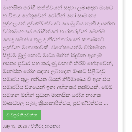
මානසික රෝගී තත්ත්වයන් සඳහා ලබාදෙන ඖෂධ
භාවිතය හේතුවෙන් රෝගීන් හෝ සාමාන්‍ය
පුද්ගලයන් ප්‍රචණ්ඩත්වයට යොමු විය හැකි ද යන්න
වර්තමානයේ රෝගීන්ගේ භාරකරුවන් මෙන්ම
පොදු සමාජය තුළ ද නිරන්තරයෙන් කතාබහට
ලක්වන මාතෘකාවකි. විශේෂයෙන්ම වර්තමාන
සිදුවීම් මුල් කොට මාධ්‍ය මඟින් සිදුවන ඇතැම්
අසත්‍ය ප්‍රචාර සහ කරුණු විකෘති කිරීම් හේතුවෙන්,
මානසික රෝග සඳහා ලබාදෙන ඖෂධ පිළිබඳව
සමාජය තුළ අනියත බියක් නිර්මාණය වී ඇත.එය
සමාජයීය වශයෙන් ඉතා අහිතකර තත්වයකි. මෙම
සටහන මඟින් ප්‍රධාන මානසික රෝග නාශක
ඖෂධවල සැබෑ ක්‍රියාකාරීත්වය, ප්‍රචණ්ඩත්වය …
වැඩිපුර කියවන්න
විනිවිද සායනය
July 15, 2026
/