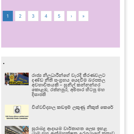
1
2
3
4
5
›
»
.
රාජ්‍ය නිලධාරීන්ගේ වැරදි තීරණවලට
දණ්ඩ නීති සංග්‍රහය යෙදවීම බරපතල
අවභාවිතයකි – සුනිල් කන්නන්ගර
කොළඹ, රත්නපුර, අම්පාර හිටපු මහ
දිසාපති
විශ්වවිද්‍යාල කඩඉම් ලකුණු නිකුත් කෙරේ
සුරාබදු ආදායම වාර්තාගත ලෙස ඉහළ
යාම සහ ආත්මභක්ෂක උරගයාගේ කතාව