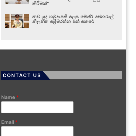
කිරීමක්”
නව යුද හමුදාපති ලෙස මේජර් ජෙනරාල්
නිලන්ත ප්‍රේමරත්න පත් කෙරේ
CONTACT US
Name
*
Email
*