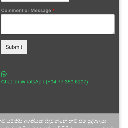
Comment or Message
*
Submit
Chat on WhatsApp (+94 77 359 6107)
 යම්කිසි අගතියක් සිදුවන්නේ නම් එම පුද්ගලයා