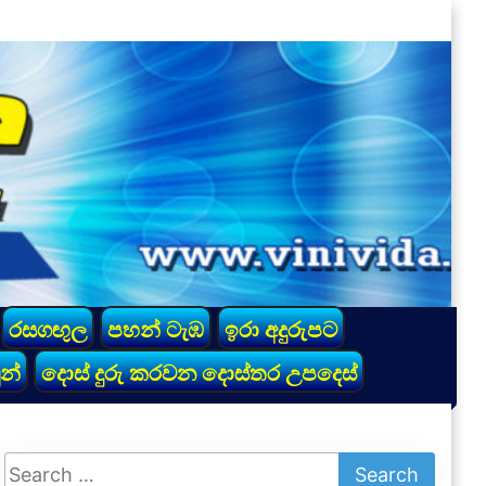
රසගඟුල
පහන් ටැඹ
ඉරා අදුරුපට
න්
දොස් දුරු කරවන දොස්තර උපදෙස්