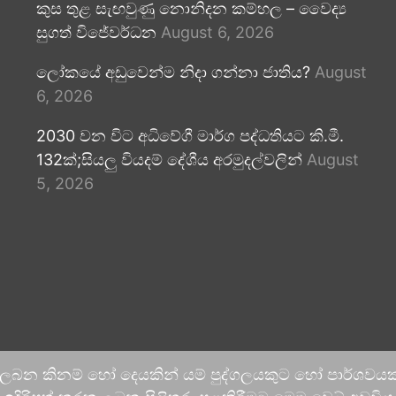
කුස තුළ සැඟවුණු නොනිදන කම්හල – වෛද්‍ය
සුගත් විජේවර්ධන
August 6, 2026
ලෝකයේ අඩුවෙන්ම නිදා ගන්නා ජාතිය?
August
6, 2026
2030 වන විට අධිවේගී මාර්ග පද්ධතියට කි.මී.
132ක්;සියලු වියදම් දේශීය අරමුදල්වලින්
August
5, 2026
 ලබන කිනම් හෝ දෙයකින් යම් පුද්ගලයකුට හෝ පාර්ශවයකට