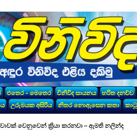
්
එතෙර - මෙතෙර
විනිවිද සායනය
හරිත දනව්ව
කය
උරුමයක අසිරිය
නිතර නොඇසෙන කතා
කාටූ
වක් වෙනුවෙන් ක්‍රියා කරනවා – ඇමති නලින්ද