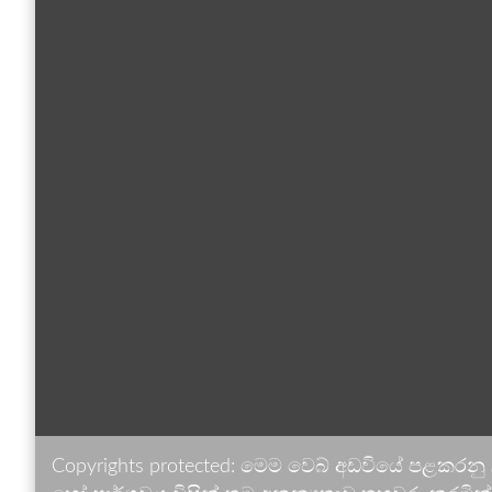
Copyrights protected: මෙම වෙබ් අඩවියේ පළකරනු