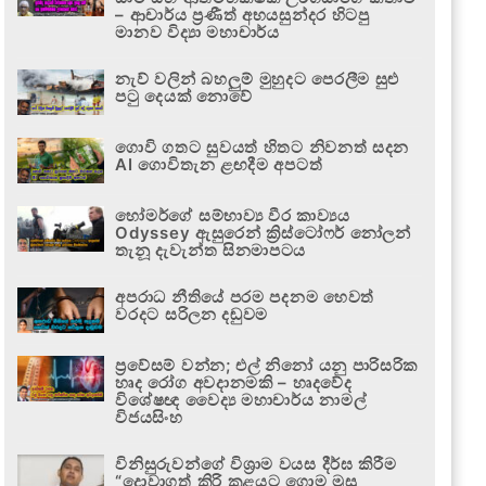
– ආචාර්ය ප්‍රණීත් අභයසුන්දර හිටපු
මානව විද්‍යා මහාචාර්ය
නැව් වලින් බහලුම් මුහුදට පෙරලීම සුළු
පටු දෙයක් නොවේ
ගොවි ගතට සුවයත් හිතට නිවනත් සදන
AI ගොවිතැන ළඟදීම අපටත්
හෝමර්ගේ සම්භාව්‍ය වීර කාව්‍යය
Odyssey ඇසුරෙන් ක්‍රිස්ටෝෆර් නෝලන්
තැනූ දැවැන්ත සිනමාපටය
අපරාධ නීතියේ පරම පදනම හෙවත්
වරදට සරිලන දඬුවම
ප්‍රවේසම් වන්න; එල් නිනෝ යනු පාරිසරික
හෘද රෝග අවදානමකි – හෘදවේද
විශේෂඥ වෛද්‍ය මහාචාර්ය නාමල්
විජයසිංහ
විනිසුරුවන්ගේ විශ්‍රාම වයස දීර්ඝ කිරීම
“දොවාගත් කිරි කළයට ගොම මුසු