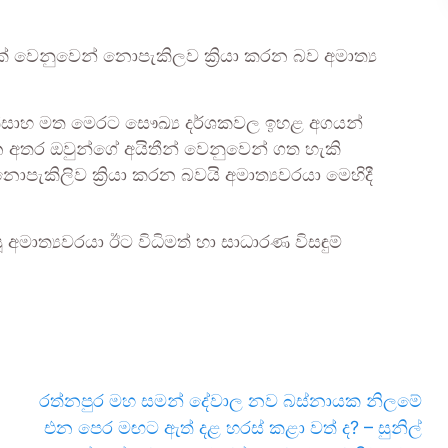
වෙනුවෙන් නොපැකිලව ක්‍රියා කරන බව අමාත්‍ය
උත්සාහ මත මෙරට සෞඛ්‍ය දර්ශකවල ඉහළ අගයන්
අතර ඔවුන්ගේ අයිතීන් වෙනුවෙන් ගත හැකි
 නොපැකිලිව ක්‍රියා කරන බවයි අමාත්‍යවරයා මෙහිදී
මාත්‍යවරයා ඊට විධිමත් හා සාධාරණ විසඳුම්
රත්නපුර මහ සමන් දේවාල නව බස්නායක නිලමේ
එන පෙර මඟට ඇත් දළ හරස් කළා වත් ද? – සුනිල්