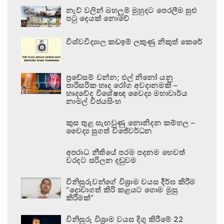
නැව් වලින් බහලුම් මුහුදට පෙරලීම සුළු
පටු දෙයක් නොවේ
විශ්වවිද්‍යාල කඩඉම් ලකුණු නිකුත් කෙරේ
ප්‍රවේසම් වන්න; එල් නිනෝ යනු
පාරිසරික හෘද රෝග අවදානමකි –
හෘදවේද විශේෂඥ වෛද්‍ය මහාචාර්ය
නාමල් විජයසිංහ
කුස තුළ සැඟවුණු නොනිදන කම්හල –
වෛද්‍ය සුගත් විජේවර්ධන
අපරාධ නීතියේ පරම පදනම හෙවත්
වරදට සරිලන දඬුවම
විනිසුරුවන්ගේ විශ්‍රාම වයස දීර්ඝ කිරීම
“දොවාගත් කිරි කළයට ගොම මුසු
කිරීමක්”
විනිසුරු විශ්‍රාම වයස දිගු කිරීමේ 22