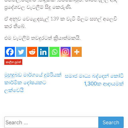
වත්තල,මතුගම ,පාදුක්ක ,පිටකොටුව, මාවනැල්ල ආදී
ප්‍රදේශවල වැටලීම් සිදු කෙරුණි.
ඒ අනුව වෙළෙඳසැල් 139 ක වැටි මිලට සහල් අලෙවි
කර තිබේ.
එම වැටලීම් තවදුරටත් ක්‍රියාත්මකයි.
කාලීන පුවත්
මුහුදුබඩ මාර්ගයේ දුම්රියක්
සමාජ මාධ්‍ය බද්දෙන් කෝටි
කාර්මික දෝෂයකට
1,300ක ආදායමක්
ලක්වෙයි