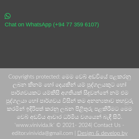
Chat on WhatsApp (+94 77 359 6107)
Copyrights protected: මෙම වෙබ් අඩවියේ පළකරනු
ලබන කිනම් හෝ දෙයකින් යම් පුද්ගලයකුට හෝ
පාර්ශවයකට යම්කිසි අගතියක් සිදුවන්නේ නම් එම
පුද්ගලයා හෝ පාර්ශවය විසින් තම අනන්‍යතාව තහවුරු
කරමින් ඉදිරිපත් කරනු ලබන පිළිතුරු පළකිරීමට මෙම
වෙබ් අඩවිය ආචාර ධර්මීය වශයෙන් බැඳී සිටී.
'www.vinivida.lk' © 2021- 2024| Contact Us -
editor.vinivida@gmail.com |
Design & develop by