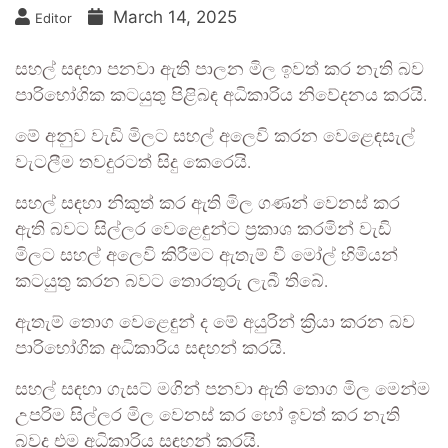
March 14, 2025
Editor
සහල් සඳහා පනවා ඇති පාලන මිල ඉවත් කර නැති බව
පාරිභෝගික කටයුතු පිළිබඳ අධිකාරිය නිවේදනය කරයි.
මේ අනුව වැඩි මිලට සහල් අලෙවි කරන වෙළෙඳසැල්
වැටලීම තවදුරටත් සිදු කෙරෙයි.
සහල් සඳහා නිකුත් කර ඇති මිල ගණන් වෙනස් කර
ඇති බවට සිල්ලර වෙළෙඳුන්ට ප්‍රකාශ කරමින් වැඩි
මිලට සහල් අලෙවි කිරීමට ඇතැම් වී මෝල් හිමියන්
කටයුතු කරන බවට තොරතුරු ලැබී ති‍බේ.
ඇතැම් තොග වෙළෙඳුන් ද මේ අයුරින් ක්‍රියා කරන බව
පාරිභෝගික අධිකාරිය සඳහන් කරයි.
සහල් සඳහා ගැසට් මගින් පනවා ඇති තොග මිල මෙන්ම
උපරිම සිල්ලර මිල වෙනස් කර හෝ ඉවත් කර නැති
බවද එම අධිකාරිය සඳහන් කරයි.