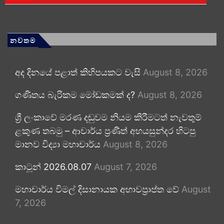
නවතම
අද දිනයේ පළාත් කිහිපයකට වැසි
August 8, 2026
ගණිතය බැරිකම මෝඩකමක් ද?
August 8, 2026
ශ්‍රී ලංකාවේ මරණ දඬුවම නියම කිරීමටත් නැවතුම්
ළකුණ තබමු – ආචාර්ය ප්‍රණීත් අභයසුන්දර හිටපු
මානව විද්‍යා මහාචාර්ය
August 8, 2026
කාටූන් 2026.08.07
August 7, 2026
මහාචාර්ය විමල් දිසානායක අභාවප්‍රාප්ත වේ
August
7, 2026