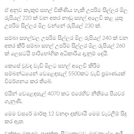
ඒ අනුව කැකුළු සහල් විකිණිය හැකි උපරිම සිල්ලර මිල
රුපියල් 220 ක් වන අතර නාඩු සහල් අලෙවි කළ යුතු
උපරිම සිල්ලර මිල වන්නේ රුපියල් 230 ක්.
සම්බා සහල්වල උපරිම සිල්ලර මිල රුපියල් 240 ක් වන
අතර කීරි සම්බා සහල් උපරිම සිල්ලර මිල රුපියල් 260
ක් ලෙසටයි පාරිභෝගික අධිකාරිය දැනුම් දෙයි.
කෙසේ වුවද වැඩි මිලට සහල් අලෙවි කිරීම
සම්බන්ධයෙන් වෙළෙඳසැල් 5500කට වැඩි ප්‍රමාණයක්
විමර්ශනය කර තිබේ.
එයින් වෙළෙඳසැල් 4070 කට එරෙහිව නීතිමය පියවර
ගැනුණි.
මෙම වසරේ මාර්තු 12 වනදා දක්වායි මෙම වැටලීම් සිදු
කර ඇත.