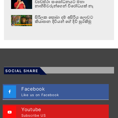
ව්‍යවස්ථා සංශෝධනයට මහා
නාහිමිවරුන්ගෙන් විරෝධයක් නෑ
සිරිලක සොබා දම් අසිරිය ලොවට
කියාපාන දිවියන් ගේ දිවි සුරකිමු
SOCIAL SHARE
Facebook
Like us on Facebook
Youtube
Subscribe US