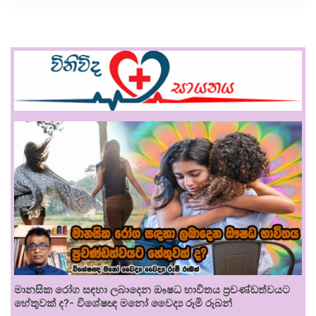
මානසික රෝග සඳහා ලබාදෙන ඖෂධ භාවිතය ප්‍රචණ්ඩත්වයට
හේතුවක් ද?- විශේෂඥ මනෝ වෛද්‍ය රූමි රූබන්