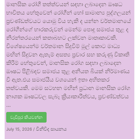
මානසික රෝගී තත්ත්වයන් සඳහා ලබාදෙන ඖෂධ
භාවිතය හේතුවෙන් රෝගීන් හෝ සාමාන්‍ය පුද්ගලයන්
ප්‍රචණ්ඩත්වයට යොමු විය හැකි ද යන්න වර්තමානයේ
රෝගීන්ගේ භාරකරුවන් මෙන්ම පොදු සමාජය තුළ ද
නිරන්තරයෙන් කතාබහට ලක්වන මාතෘකාවකි.
විශේෂයෙන්ම වර්තමාන සිදුවීම් මුල් කොට මාධ්‍ය
මඟින් සිදුවන ඇතැම් අසත්‍ය ප්‍රචාර සහ කරුණු විකෘති
කිරීම් හේතුවෙන්, මානසික රෝග සඳහා ලබාදෙන
ඖෂධ පිළිබඳව සමාජය තුළ අනියත බියක් නිර්මාණය
වී ඇත.එය සමාජයීය වශයෙන් ඉතා අහිතකර
තත්වයකි. මෙම සටහන මඟින් ප්‍රධාන මානසික රෝග
නාශක ඖෂධවල සැබෑ ක්‍රියාකාරීත්වය, ප්‍රචණ්ඩත්වය
…
වැඩිපුර කියවන්න
විනිවිද සායනය
July 15, 2026
/