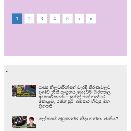
1
2
3
4
5
›
»
.
රාජ්‍ය නිලධාරීන්ගේ වැරදි තීරණවලට
දණ්ඩ නීති සංග්‍රහය යෙදවීම බරපතල
අවභාවිතයකි – සුනිල් කන්නන්ගර
කොළඹ, රත්නපුර, අම්පාර හිටපු මහ
දිසාපති
ලෝකයේ අඩුවෙන්ම නිදා ගන්නා ජාතිය?