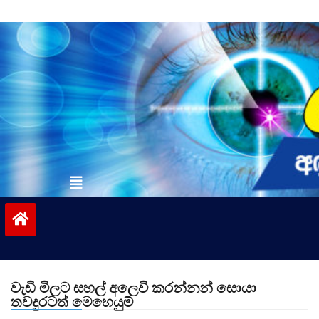
Skip
to
content
vinivida.lk
වැඩි මිලට සහල් අලෙවි කරන්නන් සොයා
තවදුරටත් මෙහෙයුම්