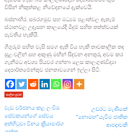
ඇතිවිය හැකි බව කාලගුණවිද්‍යා දෙපාර්තමේන්තුව
විසින් නිකුත්කළ නිවේදනයේ දැක්වෙයි.
බස්නාහිර, සබරගමුව සහ මධ්‍යම පළාත්වල ඇතැම්
ස්ථානවල උදෑසන කාලයේදී මීදුම් සහිත තත්ත්වයක්
පැවතිය හැකියි.
ගිගුරුම් සහිත වැසි සමග ඇති විය හැකි තාවකාලික තද
සුළංවලින් සහ අකුණු මඟින් සිදුවන අනතුරු අවම කර
ගැනීමට අවශ්‍ය පියවර ගන්නා ලෙස කාලගුණවිද්‍යා
දෙපාර්තමේන්තුව ජනතාවගෙන් ඉල්ලා සිටී.
කාලීන පුවත්
වැඩ වර්ජනය කළ ලංවිම
උඩරට මැණිකේ
සේවකයන්ගේ සේවය
“නොමඟ”යැවීම ජාතික
අත්හිටුවා විනය ක්‍රියාමාර්ග
ආපදාවකි
ගන්න