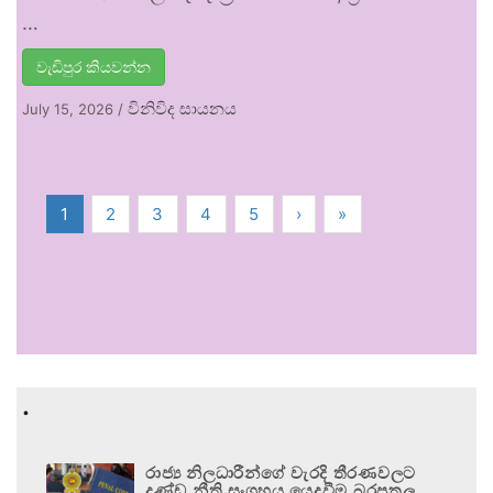
…
වැඩිපුර කියවන්න
විනිවිද සායනය
July 15, 2026
/
1
2
3
4
5
›
»
.
රාජ්‍ය නිලධාරීන්ගේ වැරදි තීරණවලට
දණ්ඩ නීති සංග්‍රහය යෙදවීම බරපතල