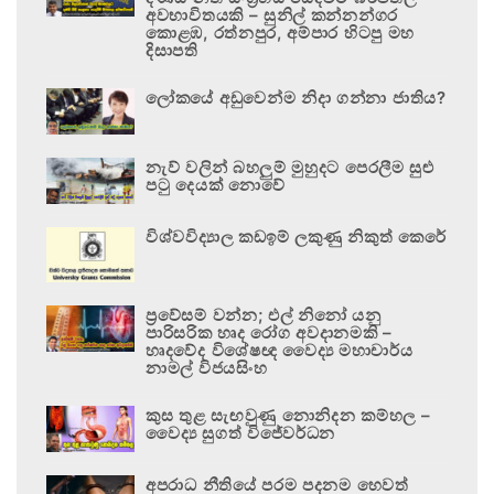
අවභාවිතයකි – සුනිල් කන්නන්ගර
කොළඹ, රත්නපුර, අම්පාර හිටපු මහ
දිසාපති
ලෝකයේ අඩුවෙන්ම නිදා ගන්නා ජාතිය?
නැව් වලින් බහලුම් මුහුදට පෙරලීම සුළු
පටු දෙයක් නොවේ
විශ්වවිද්‍යාල කඩඉම් ලකුණු නිකුත් කෙරේ
ප්‍රවේසම් වන්න; එල් නිනෝ යනු
පාරිසරික හෘද රෝග අවදානමකි –
හෘදවේද විශේෂඥ වෛද්‍ය මහාචාර්ය
නාමල් විජයසිංහ
කුස තුළ සැඟවුණු නොනිදන කම්හල –
වෛද්‍ය සුගත් විජේවර්ධන
අපරාධ නීතියේ පරම පදනම හෙවත්