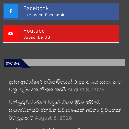
Facebook
Like us on Facebook
Youtube
Subscribe US
නවතම
දත්ත ආරක්ෂණ අධිකාරියෙන් රාජ්‍ය අංශය සඳහා නව
චක්‍ර ලේඛයක් නිකුත් කරයි
August 8, 2026
විනිසුරුවරුන්ගේ විශ්‍රාම වයස දීර්ඝ කිරීමේ
සංශෝධනයට ජනමත විචාරණයක් අවශ්‍ය වුවහොත්
ඊට සූදානම්
August 8, 2026