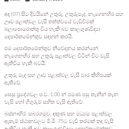
අද (07) සිට දිවයිනේ උතුරු, උතුරුමැද, නැගෙනහිර සහ
ඌව පළාත්වල වැසි තත්ත්වයේ වැඩිවීමක්
බලාපොරොත්තු විය හැකි බව කාලගුණවිද්‍යා
දෙපාර්තමේන්තුව සඳහන් කරයි.
එම දෙපාර්තමේන්තුව නිවේදනය කරන්නේ,
නැගෙනහිර සහ උතුරු පළාත්වල විටින් විට වැසි
ඇතිවිය හැකි බවයි.
උතුරු මැද සහ ඌව පළාත්වල වැසි වාර කිහිපයක්
ඇතිවේ.
සෙසු ප්‍රදේශවල ප.ව. 1.00 න් පමණ පසු තැනින් තැන
වැසි හෝ ගිගුරුම් සහිත වැසි ඇතිවේ.
බස්නාහිර, සබරගමුව, දකුණ සහ මධ්‍යම පළාත්වල
ඇතැම් ස්ථානවලට මි.මී. 75ට වැඩි තරමක් තද වැසි