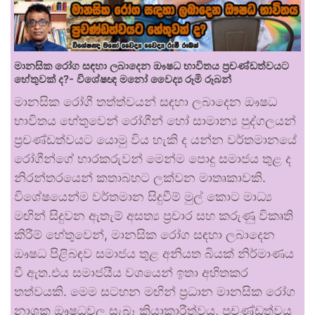
මානසික රෝග සඳහා ලබාදෙන ඖෂධ භාවිතය ප්‍රචණ්ඩත්වයට
හේතුවක් ද?- විශේෂඥ මනෝ වෛද්‍ය රූමි රූබන්
මානසික රෝගී තත්ත්වයන් සඳහා ලබාදෙන ඖෂධ
භාවිතය හේතුවෙන් රෝගීන් හෝ සාමාන්‍ය පුද්ගලයන්
ප්‍රචණ්ඩත්වයට යොමු විය හැකි ද යන්න වර්තමානයේ
රෝගීන්ගේ භාරකරුවන් මෙන්ම පොදු සමාජය තුළ ද
නිරන්තරයෙන් කතාබහට ලක්වන මාතෘකාවකි.
විශේෂයෙන්ම වර්තමාන සිදුවීම් මුල් කොට මාධ්‍ය
මඟින් සිදුවන ඇතැම් අසත්‍ය ප්‍රචාර සහ කරුණු විකෘති
කිරීම් හේතුවෙන්, මානසික රෝග සඳහා ලබාදෙන
ඖෂධ පිළිබඳව සමාජය තුළ අනියත බියක් නිර්මාණය
වී ඇත.එය සමාජයීය වශයෙන් ඉතා අහිතකර
තත්වයකි. මෙම සටහන මඟින් ප්‍රධාන මානසික රෝග
නාශක ඖෂධවල සැබෑ ක්‍රියාකාරීත්වය, ප්‍රචණ්ඩත්වය