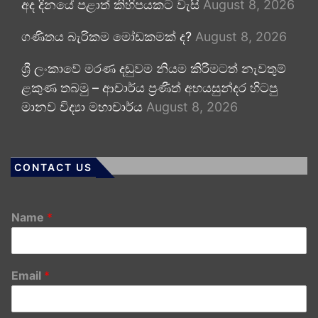
අද දිනයේ පළාත් කිහිපයකට වැසි
August 8, 2026
ගණිතය බැරිකම මෝඩකමක් ද?
August 8, 2026
ශ්‍රී ලංකාවේ මරණ දඬුවම නියම කිරීමටත් නැවතුම්
ළකුණ තබමු – ආචාර්ය ප්‍රණීත් අභයසුන්දර හිටපු
මානව විද්‍යා මහාචාර්ය
August 8, 2026
CONTACT US
Name
*
Email
*