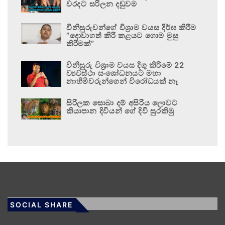
වරදට සරිලන දඬුවම
විනිසුරුවන්ගේ විශ්‍රාම වයස දීර්ඝ කිරීම
“දොවාගත් කිරි කළයට ගොම මුසු
කිරීමක්”
විනිසුරු විශ්‍රාම වයස දිගු කිරීමේ 22
ව්‍යවස්ථා සංශෝධනයට මහා
නාහිමිවරුන්ගෙන් විරෝධයක් නෑ
සිරිලක සොබා දම් අසිරිය ලොවට
කියාපාන දිවියන් ගේ දිවි සුරකිමු
SOCIAL SHARE