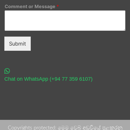
Comment or Message
*
Submit
Chat on WhatsApp (+94 77 359 6107)
Copyrights protected: මෙම වෙබ් අඩවියේ පළකරනු