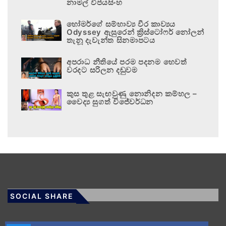
නාමල් විජයසිංහ
හෝමර්ගේ සම්භාව්‍ය වීර කාව්‍යය
Odyssey ඇසුරෙන් ක්‍රිස්ටෝෆර් නෝලන්
තැනූ දැවැන්ත සිනමාපටය
අපරාධ නීතියේ පරම පදනම හෙවත්
වරදට සරිලන දඬුවම
කුස තුළ සැඟවුණු නොනිදන කම්හල –
වෛද්‍ය සුගත් විජේවර්ධන
SOCIAL SHARE