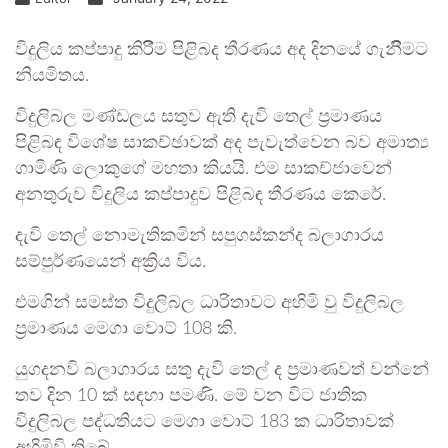
විදුලිය කප්පාදු කිරීිම පිළිබද තීරණය අද දිනයේ ගැනීිමට
නියමිතය.
විදුලිබල මණ්ඩලය සතුව ඇති දැවි තෙල් ප්‍රමාණය
පිළිබඳ විශේෂ සාකච්ඡාවක් අද පැවැත්වෙන බව අමාත්‍ය
ගාමිණි ලොකුගේ මහතා කියයි. එම සාකච්ජාවෙන්
අනතුරුව විදුලිය කප්පාදුව පිළිබඳ තීරණය කෙරේ.
දැවි තෙල් නොමැතිකමින් සපුගස්කන්ද බලාගාරය
සම්පුර්ණයෙන් අක්‍රිය විය.
එමගින් සමස්ත විදුලිබල ධාරිතාවට අහිමි වු විදුලිබල
ප්‍රමාණය මෙගා වොට් 108 කි.
යුගදනවි බලාගාරය සතු දැවි තෙල් ද ප්‍රමාණවත් වන්නේ
තව දින 10 ක් සඳහා පමණි. මේ වන විට ජාතික
විදුලිබල පද්ධතියට මෙගා වොට් 183 ක ධාරිතාවක්