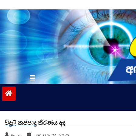
Skip
to
content
vinivida.lk
විදුලි කප්පාදු තීරණය අද
January 24, 2022
Editor