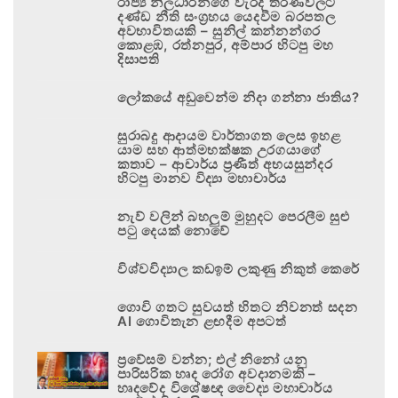
රාජ්‍ය නිලධාරීන්ගේ වැරදි තීරණවලට
දණ්ඩ නීති සංග්‍රහය යෙදවීම බරපතල
අවභාවිතයකි – සුනිල් කන්නන්ගර
කොළඹ, රත්නපුර, අම්පාර හිටපු මහ
දිසාපති
ලෝකයේ අඩුවෙන්ම නිදා ගන්නා ජාතිය?
සුරාබදු ආදායම වාර්තාගත ලෙස ඉහළ
යාම සහ ආත්මභක්ෂක උරගයාගේ
කතාව – ආචාර්ය ප්‍රණීත් අභයසුන්දර
හිටපු මානව විද්‍යා මහාචාර්ය
නැව් වලින් බහලුම් මුහුදට පෙරලීම සුළු
පටු දෙයක් නොවේ
විශ්වවිද්‍යාල කඩඉම් ලකුණු නිකුත් කෙරේ
ගොවි ගතට සුවයත් හිතට නිවනත් සදන
AI ගොවිතැන ළඟදීම අපටත්
ප්‍රවේසම් වන්න; එල් නිනෝ යනු
පාරිසරික හෘද රෝග අවදානමකි –
හෘදවේද විශේෂඥ වෛද්‍ය මහාචාර්ය