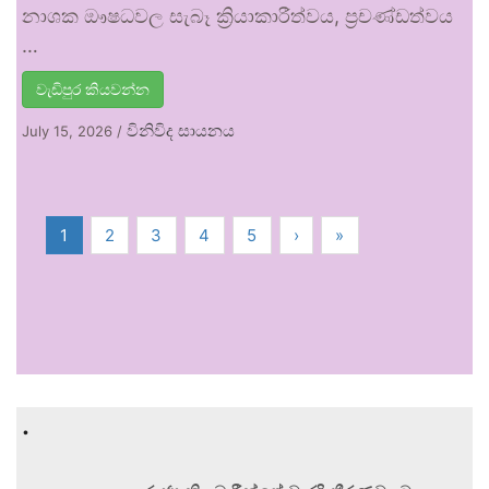
නාශක ඖෂධවල සැබෑ ක්‍රියාකාරීත්වය, ප්‍රචණ්ඩත්වය
…
වැඩිපුර කියවන්න
විනිවිද සායනය
July 15, 2026
/
1
2
3
4
5
›
»
.