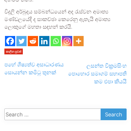
අහිමිවි තිබේ.
විදුලි අර්බුදය සම්බන්ධයෙන් අද රැස්වන අමාත්‍ය
මණ්ඩලයේදි ද සාකච්ඡා කෙරෙනු ඇතැයි අමාත්‍ය
ලොකුගේ මහතා සඳහන් කරයි.
කාලීන පුවත්
පහේ ශිෂ්‍යත්ව අසාධාරණය
ලසන්ත වික්‍රමසිංහ
සොයන්න කමිටු තුනක්
පොහොර සමාගම් සභාපති
කම එපා කියයි