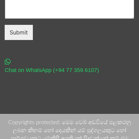
Submit
Chat on WhatsApp (+94 77 359 6107)
Copyrights protected: මෙම වෙබ් අඩවියේ පළකරනු
ලබන කිනම් හෝ දෙයකින් යම් පුද්ගලයකුට හෝ
පාර්ශවයකට යම්කිසි අගතියක් සිදුවන්නේ නම් එම