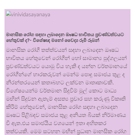
මානසික රෝග සඳහා ලබාදෙන ඖෂධ භාවිතය ප්‍රචණ්ඩත්වයට
හේතුවක් ද?- විශේෂඥ මනෝ වෛද්‍ය රූමි රූබන්
මානසික රෝගී තත්ත්වයන් සඳහා ලබාදෙන ඖෂධ
භාවිතය හේතුවෙන් රෝගීන් හෝ සාමාන්‍ය පුද්ගලයන්
ප්‍රචණ්ඩත්වයට යොමු විය හැකි ද යන්න වර්තමානයේ
රෝගීන්ගේ භාරකරුවන් මෙන්ම පොදු සමාජය තුළ ද
නිරන්තරයෙන් කතාබහට ලක්වන මාතෘකාවකි.
විශේෂයෙන්ම වර්තමාන සිදුවීම් මුල් කොට මාධ්‍ය
මඟින් සිදුවන ඇතැම් අසත්‍ය ප්‍රචාර සහ කරුණු විකෘති
කිරීම් හේතුවෙන්, මානසික රෝග සඳහා ලබාදෙන
ඖෂධ පිළිබඳව සමාජය තුළ අනියත බියක් නිර්මාණය
වී ඇත.එය සමාජයීය වශයෙන් ඉතා අහිතකර
තත්වයකි. මෙම සටහන මඟින් ප්‍රධාන මානසික රෝග