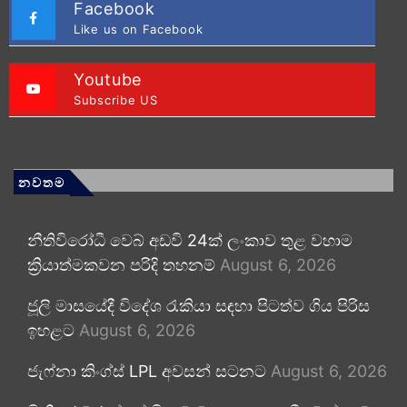
Facebook
Like us on Facebook
Youtube
Subscribe US
නවතම
නීතිවිරෝධී වෙබ් අඩවි 24ක් ලංකාව තුළ වහාම
ක්‍රියාත්මකවන පරිදි තහනම්
August 6, 2026
ජූලි මාසයේදී විදේශ රැකියා සඳහා පිටත්ව ගිය පිරිස
ඉහළට
August 6, 2026
ජැෆ්නා කිංග්ස් LPL අවසන් සටනට
August 6, 2026