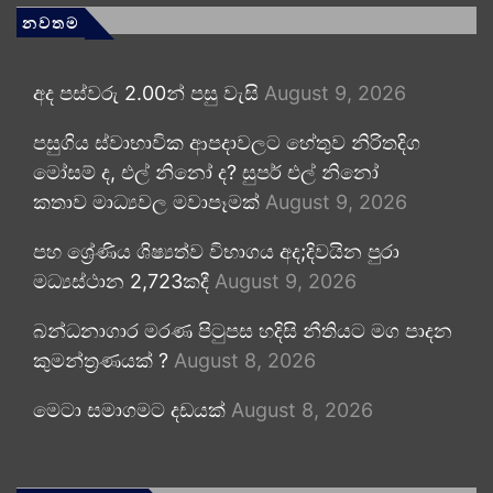
නවතම
අද පස්වරු 2.00න් පසු වැසි
August 9, 2026
පසුගිය ස්වාභාවික ආපදාවලට හේතුව නිරිතදිග
මෝසම් ද, එල් නිනෝ ද? සුපර් එල් නිනෝ
කතාව මාධ්‍යවල මවාපෑමක්
August 9, 2026
පහ ශ්‍රේණිය ශිෂ්‍යත්ව විභාගය අද;දිවයින පුරා
මධ්‍යස්ථාන 2,723කදී
August 9, 2026
බන්ධනාගාර මරණ පිටුපස හදිසි නීතියට මග පාදන
කුමන්ත්‍රණයක් ?
August 8, 2026
මෙටා සමාගමට දඩයක්
August 8, 2026