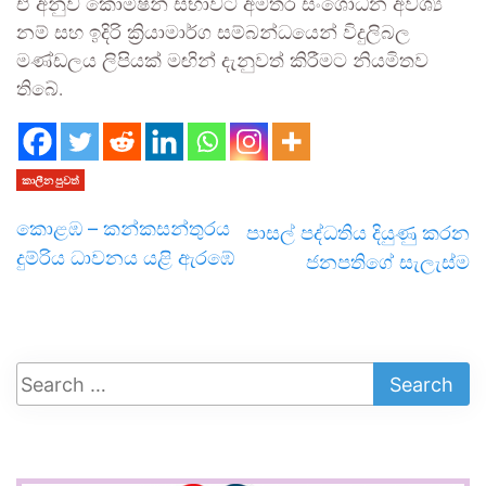
ඒ අනුව කොමිෂන් සභාවට අමතර සංශෝධන අවශ්‍ය
නම් සහ ඉදිරි ක්‍රියාමාර්ග සම්බන්ධයෙන් විදුලිබල
මණ්ඩලය ලිපියක් මඟින් දැනුවත් කිරීමට නියමිතව
තිබේ.
කාලීන පුවත්
කොළඹ – කන්කසන්තුරය
පාසල් පද්ධතිය දියුණු කරන
දුම්රිය ධාවනය යළි ඇරඹේ
ජනපතිගේ සැලැස්ම