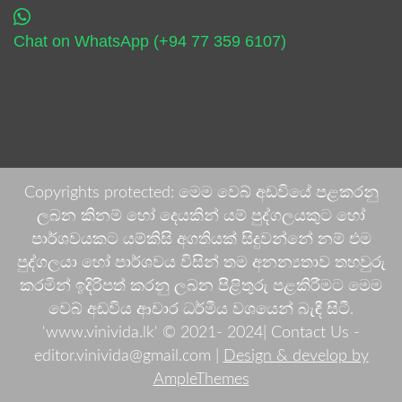
Chat on WhatsApp (+94 77 359 6107)
Copyrights protected: මෙම වෙබ් අඩවියේ පළකරනු
ලබන කිනම් හෝ දෙයකින් යම් පුද්ගලයකුට හෝ
පාර්ශවයකට යම්කිසි අගතියක් සිදුවන්නේ නම් එම
පුද්ගලයා හෝ පාර්ශවය විසින් තම අනන්‍යතාව තහවුරු
කරමින් ඉදිරිපත් කරනු ලබන පිළිතුරු පළකිරීමට මෙම
වෙබ් අඩවිය ආචාර ධර්මීය වශයෙන් බැඳී සිටී.
'www.vinivida.lk' © 2021- 2024| Contact Us -
editor.vinivida@gmail.com |
Design & develop by
AmpleThemes