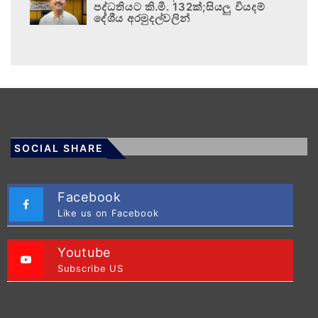
පද්ධතියට කි.මී. 132ක්;සියලු වියදම්
දේශීය අරමුදල්වලින්
SOCIAL SHARE
Facebook
Like us on Facebook
Youtube
Subscribe US