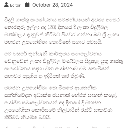
October 28, 2024
Editor
විදුලි ගාස්තු සංශෝධනය සම්බන්ධයෙන් අවශ්‍ය අමතර
තොරතුරු ඉල්ලා අද (28) දිනයේ දී ලංකා විදුලිබල
මණ්ඩලය දැනුවත් කිරීමට පියවර ගන්නා බව ශ්‍රී ලංකා
මහජන උපයෝගිතා කොමිෂන් සභාව පවසයි.
මේ වසරේ තුන්වැනි කාර්තුමය සමාලෝචනය
වෙනුවෙන් ලංකා විදුලිබල මණ්ඩලය සිදුකළ යුතු ගාස්තු
සංශෝධනය සඳහා වන යෝජනාව එම කොමිෂන්
සභාවට පසුගිය දා ඉදිරිපත් කර තිබුණි.
මහජන උපයෝගිතා කොමිසමේ ආයතනික
සන්නිවේදන අධ්‍යක්ෂ ජයනාත් හේරත් සඳහන් කළේ,
යෝජිත සමාලෝචනයන් අද දිනයේ දී මහජන
උපයෝගිතා කොමිසමේ නිලධාරීන් රැස්වී සාකච්ඡා
කිරීමට නියමිත බවයි.