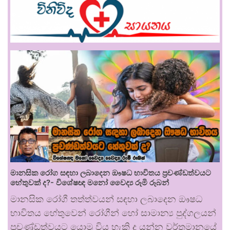
මානසික රෝග සඳහා ලබාදෙන ඖෂධ භාවිතය ප්‍රචණ්ඩත්වයට
හේතුවක් ද?- විශේෂඥ මනෝ වෛද්‍ය රූමි රූබන්
මානසික රෝගී තත්ත්වයන් සඳහා ලබාදෙන ඖෂධ
භාවිතය හේතුවෙන් රෝගීන් හෝ සාමාන්‍ය පුද්ගලයන්
ප්‍රචණ්ඩත්වයට යොමු විය හැකි ද යන්න වර්තමානයේ