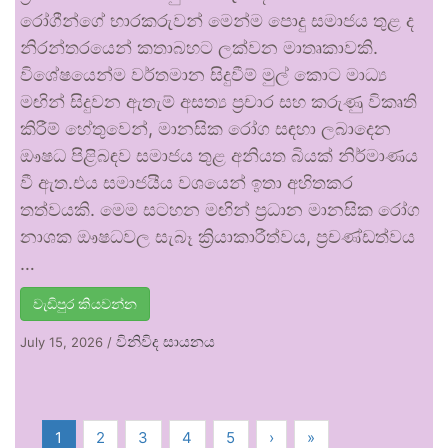
රෝගීන්ගේ භාරකරුවන් මෙන්ම පොදු සමාජය තුළ ද
නිරන්තරයෙන් කතාබහට ලක්වන මාතෘකාවකි.
විශේෂයෙන්ම වර්තමාන සිදුවීම් මුල් කොට මාධ්‍ය
මඟින් සිදුවන ඇතැම් අසත්‍ය ප්‍රචාර සහ කරුණු විකෘති
කිරීම් හේතුවෙන්, මානසික රෝග සඳහා ලබාදෙන
ඖෂධ පිළිබඳව සමාජය තුළ අනියත බියක් නිර්මාණය
වී ඇත.එය සමාජයීය වශයෙන් ඉතා අහිතකර
තත්වයකි. මෙම සටහන මඟින් ප්‍රධාන මානසික රෝග
නාශක ඖෂධවල සැබෑ ක්‍රියාකාරීත්වය, ප්‍රචණ්ඩත්වය
…
වැඩිපුර කියවන්න
විනිවිද සායනය
July 15, 2026
/
1
2
3
4
5
›
»