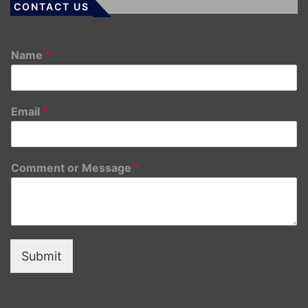
CONTACT US
Name
*
Email
*
Comment or Message
*
Submit