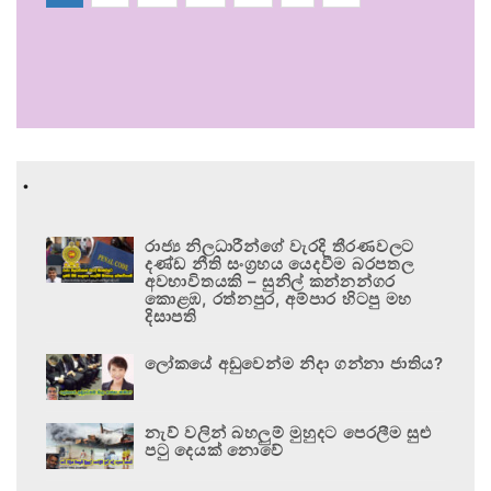
.
රාජ්‍ය නිලධාරීන්ගේ වැරදි තීරණවලට
දණ්ඩ නීති සංග්‍රහය යෙදවීම බරපතල
අවභාවිතයකි – සුනිල් කන්නන්ගර
කොළඹ, රත්නපුර, අම්පාර හිටපු මහ
දිසාපති
ලෝකයේ අඩුවෙන්ම නිදා ගන්නා ජාතිය?
නැව් වලින් බහලුම් මුහුදට පෙරලීම සුළු
පටු දෙයක් නොවේ