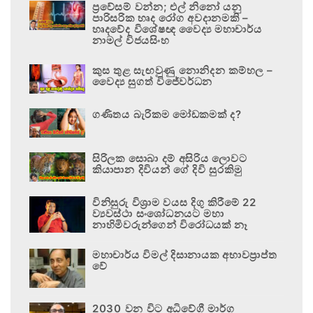
ප්‍රවේසම් වන්න; එල් නිනෝ යනු
පාරිසරික හෘද රෝග අවදානමකි –
හෘදවේද විශේෂඥ වෛද්‍ය මහාචාර්ය
නාමල් විජයසිංහ
කුස තුළ සැඟවුණු නොනිදන කම්හල –
වෛද්‍ය සුගත් විජේවර්ධන
ගණිතය බැරිකම මෝඩකමක් ද?
සිරිලක සොබා දම් අසිරිය ලොවට
කියාපාන දිවියන් ගේ දිවි සුරකිමු
විනිසුරු විශ්‍රාම වයස දිගු කිරීමේ 22
ව්‍යවස්ථා සංශෝධනයට මහා
නාහිමිවරුන්ගෙන් විරෝධයක් නෑ
මහාචාර්ය විමල් දිසානායක අභාවප්‍රාප්ත
වේ
2030 වන විට අධිවේගී මාර්ග