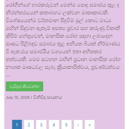
රෝගීන්ගේ භාරකරුවන් මෙන්ම පොදු සමාජය තුළ ද
නිරන්තරයෙන් කතාබහට ලක්වන මාතෘකාවකි.
විශේෂයෙන්ම වර්තමාන සිදුවීම් මුල් කොට මාධ්‍ය
මඟින් සිදුවන ඇතැම් අසත්‍ය ප්‍රචාර සහ කරුණු විකෘති
කිරීම් හේතුවෙන්, මානසික රෝග සඳහා ලබාදෙන
ඖෂධ පිළිබඳව සමාජය තුළ අනියත බියක් නිර්මාණය
වී ඇත.එය සමාජයීය වශයෙන් ඉතා අහිතකර
තත්වයකි. මෙම සටහන මඟින් ප්‍රධාන මානසික රෝග
නාශක ඖෂධවල සැබෑ ක්‍රියාකාරීත්වය, ප්‍රචණ්ඩත්වය
…
වැඩිපුර කියවන්න
විනිවිද සායනය
July 15, 2026
/
1
2
3
4
5
›
»