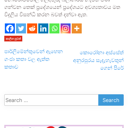
නොරොච්චෝල ගල්අඟුරු බලාගාරය නැවත පණ
ගන්වන තෙක් ප්‍රදේශයෙන් ප්‍රදේශයට අවශ්‍යතාවය මත
විදුලිය විසන්ධි කරන බවත් දන්වා ඇත.
කාලීන පුවත්
පාර්ලිමේන්තුවෙන් ඇහෙන
කොරෝනා අස්සේත්
ගංජා කතා වල ඇත්ත
අනුරපුරය සැදැහැවතුන්
කතාව
ගෙන් පිරේ