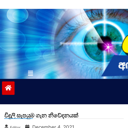
Skip
to
content
vinivida.lk
විදුලි සැපයුම ගැන නිවේදනයක්
December 4, 2021
Editor