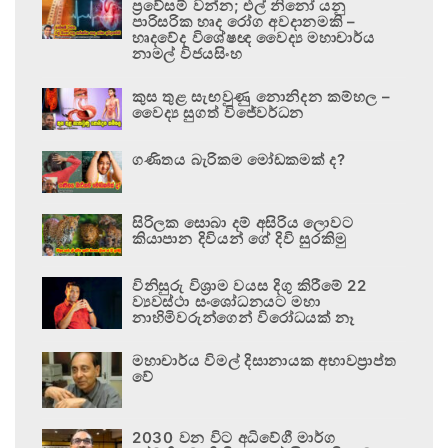
ප්‍රවේසම් වන්න; එල් නිනෝ යනු
පාරිසරික හෘද රෝග අවදානමකි –
හෘදවේද විශේෂඥ වෛද්‍ය මහාචාර්ය
නාමල් විජයසිංහ
කුස තුළ සැඟවුණු නොනිදන කම්හල –
වෛද්‍ය සුගත් විජේවර්ධන
ගණිතය බැරිකම මෝඩකමක් ද?
සිරිලක සොබා දම් අසිරිය ලොවට
කියාපාන දිවියන් ගේ දිවි සුරකිමු
විනිසුරු විශ්‍රාම වයස දිගු කිරීමේ 22
ව්‍යවස්ථා සංශෝධනයට මහා
නාහිමිවරුන්ගෙන් විරෝධයක් නෑ
මහාචාර්ය විමල් දිසානායක අභාවප්‍රාප්ත
වේ
2030 වන විට අධිවේගී මාර්ග