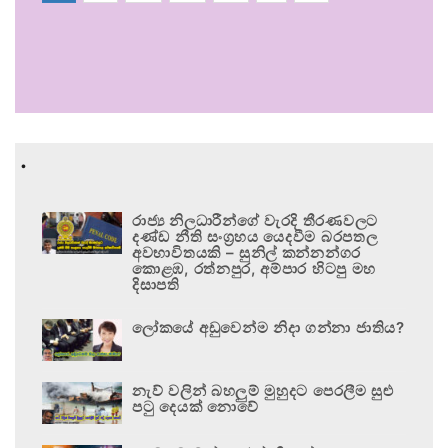
.
රාජ්‍ය නිලධාරීන්ගේ වැරදි තීරණවලට
දණ්ඩ නීති සංග්‍රහය යෙදවීම බරපතල
අවභාවිතයකි – සුනිල් කන්නන්ගර
කොළඹ, රත්නපුර, අම්පාර හිටපු මහ
දිසාපති
ලෝකයේ අඩුවෙන්ම නිදා ගන්නා ජාතිය?
නැව් වලින් බහලුම් මුහුදට පෙරලීම සුළු
පටු දෙයක් නොවේ