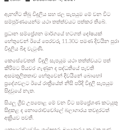
ඇනහිට තිබු විදුලිය සහ ජල සැපයුම මේ වන විට
සම්පුර්ණයෙන්ම යථා තත්ත්වයට පත්කර තිබේ.
ප්‍රධාන සම්ප්‍රේශන මාර්ගයේ හටගත් දෝෂයක්
හේතුවෙන් ඊයේ පෙරවරු 11.30ට පමණ දිවයින පුරා
විදුලිය බිඳ වැටුණි.
කෙසේවෙතත් විදුලි සැපයුම යථා තත්ත්වයට පත්
කිරීමට පියවර ගැණුන ද පද්ධතියේ පැවති
අසමතුලිතතාව හේතුවෙන් දිවයිනේ බොහෝ
ප්‍රදේශවලට ඊයේ රාත්‍රීයේත් නිසි පරිදි විදුලි සැපයුම
සිදුවුයේ නැත.
සියලු ග්‍රීඩ් උපපොළ මේ වන විට සම්ප්‍රේශණ කටයුතු
සිදුකළ ද නොරොච්චෝලේ බලාගාරය තවදුරටත්
අක්‍රීයව පවතී.