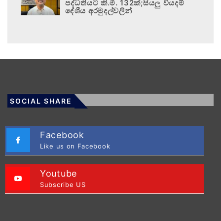
පද්ධතියට කි.මී. 132ක්;සියලු වියදම්
දේශීය අරමුදල්වලින්
SOCIAL SHARE
Facebook
Like us on Facebook
Youtube
Subscribe US