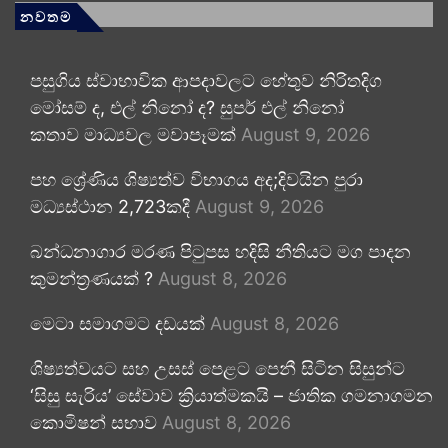
නවතම
පසුගිය ස්වාභාවික ආපදාවලට හේතුව නිරිතදිග
මෝසම් ද, එල් නිනෝ ද? සුපර් එල් නිනෝ
කතාව මාධ්‍යවල මවාපෑමක්
August 9, 2026
පහ ශ්‍රේණිය ශිෂ්‍යත්ව විභාගය අද;දිවයින පුරා
මධ්‍යස්ථාන 2,723කදී
August 9, 2026
බන්ධනාගාර මරණ පිටුපස හදිසි නීතියට මග පාදන
කුමන්ත්‍රණයක් ?
August 8, 2026
මෙටා සමාගමට දඩයක්
August 8, 2026
ශිෂ්‍යත්වයට සහ උසස් පෙළට පෙනී සිටින සිසුන්ට
‘සිසු සැරිය’ සේවාව ක්‍රියාත්මකයි – ජාතික ගමනාගමන
කොමිෂන් සභාව
August 8, 2026