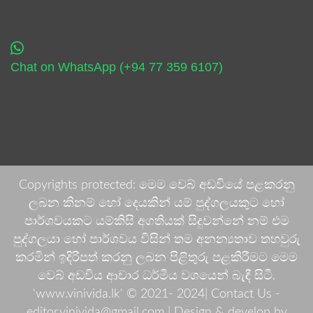
Chat on WhatsApp (+94 77 359 6107)
Copyrights protected: මෙම වෙබ් අඩවියේ පළකරනු
ලබන කිනම් හෝ දෙයකින් යම් පුද්ගලයකුට හෝ
පාර්ශවයකට යම්කිසි අගතියක් සිදුවන්නේ නම් එම
පුද්ගලයා හෝ පාර්ශවය විසින් තම අනන්‍යතාව තහවුරු
කරමින් ඉදිරිපත් කරනු ලබන පිළිතුරු පළකිරීමට මෙම
වෙබ් අඩවිය ආචාර ධර්මීය වශයෙන් බැඳී සිටී.
'www.vinivida.lk' © 2021- 2024| Contact Us -
editor.vinivida@gmail.com |
Design & develop by