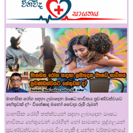
මානසික රෝග සඳහා ලබාදෙන ඖෂධ භාවිතය ප්‍රචණ්ඩත්වයට
හේතුවක් ද?- විශේෂඥ මනෝ වෛද්‍ය රූමි රූබන්
මානසික රෝගී තත්ත්වයන් සඳහා ලබාදෙන ඖෂධ
භාවිතය හේතුවෙන් රෝගීන් හෝ සාමාන්‍ය පුද්ගලයන්
ප්‍රචණ්ඩත්වයට යොමු විය හැකි ද යන්න වර්තමානයේ