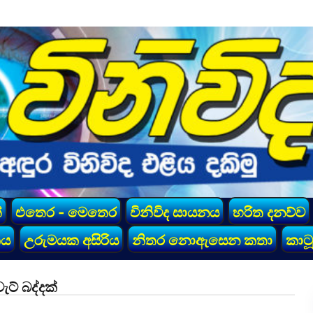
්
එතෙර - මෙතෙර
විනිවිද සායනය
හරිත දනව්ව
කය
උරුමයක අසිරිය
නිතර නොඇසෙන කතා
කාටූ
ට් බද්දක්