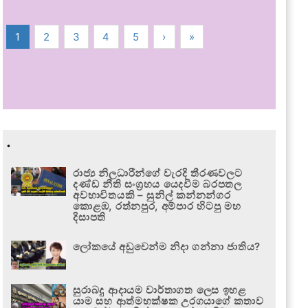
1
2
3
4
5
›
»
.
රාජ්‍ය නිලධාරීන්ගේ වැරදි තීරණවලට
දණ්ඩ නීති සංග්‍රහය යෙදවීම බරපතල
අවභාවිතයකි – සුනිල් කන්නන්ගර
කොළඹ, රත්නපුර, අම්පාර හිටපු මහ
දිසාපති
ලෝකයේ අඩුවෙන්ම නිදා ගන්නා ජාතිය?
සුරාබදු ආදායම වාර්තාගත ලෙස ඉහළ
යාම සහ ආත්මභක්ෂක උරගයාගේ කතාව