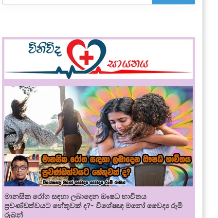
මානසික රෝග සඳහා ලබාදෙන ඖෂධ භාවිතය
ප්‍රචණ්ඩත්වයට හේතුවක් ද?- විශේෂඥ මනෝ වෛද්‍ය රූමි
රූබන්