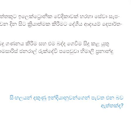
නැ­ත්ත­කුට ඉලෙ­ක්ට්‍රො­නික වේදි­කා­වක් හරහා සේවා සැප­
න දින සිට ක්‍රියා­ත්මක කිරී­මට දේශීය ආදා­යම් දෙපා­ර්ත­
ු ගණ­නය කිරීම සහ එම බද්ද ගෙවීම සිදු කළ යුතු
සා­රිස් ජන­රාල් රුක්දේවි පපෙ­වුවා හිමාලි ප්‍රනාන්දු
සිංහලයන් දකුණු ඉන්දියානුවන්ගෙන් පැවත එන බව
ඇත්තක්ද?