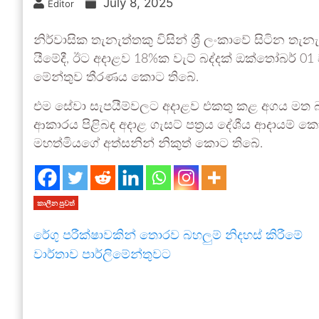
July 8, 2025
Editor
නිර්වා­සික තැනැ­ත්තකු විසින් ශ්‍රී ලංකාවේ සිටින තැ
යී­මේදී, ඊට අදා­ළව 18%ක වැට් බද්දක් ඔක්තෝ­බර් 01 ව
මේ­න්තුව තීර­ණය කොට තිබේ.
එම සේවා සැප­යී­ම්ව­ලට අදා­ළව එකතු කළ අගය මත බද
ආකා­රය පිළි­බඳ අදාළ ගැසට් පත්‍රය දේශීය ආදා­යම් කොම­
මහ­ත්මි­යගේ අත්ස­නින් නිකුත් කොට තිබේ.
කාලීන පුවත්
රේගු පරීක්ෂාවකින් තොරව බහලුම් නිදහස් කිරීමේ
වාර්තාව පාර්ලිමේන්තුවට