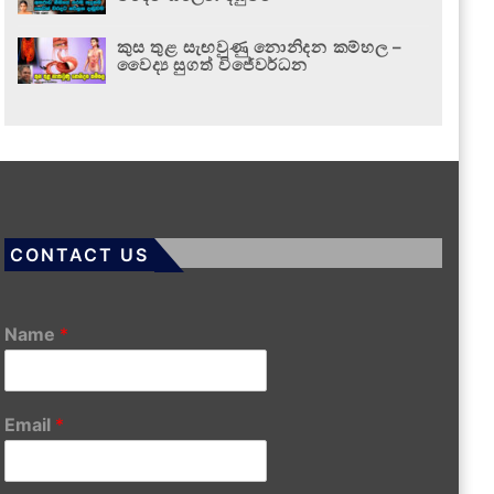
කුස තුළ සැඟවුණු නොනිදන කම්හල –
වෛද්‍ය සුගත් විජේවර්ධන
CONTACT US
Name
*
Email
*