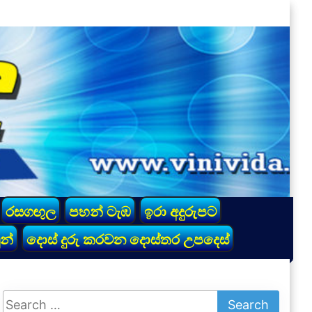
රසගඟුල
පහන් ටැඹ
ඉරා අදුරුපට
න්
දොස් දුරු කරවන දොස්තර උපදෙස්