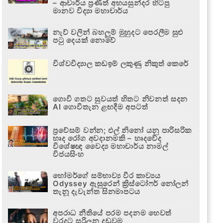
– ආචාර්ය ප්‍රණීත් අභයසුන්දර හිටපු
මානව විද්‍යා මහාචාර්ය
නැව් වලින් බහලුම් මුහුදට පෙරලීම සුළු
පටු දෙයක් නොවේ
විශ්වවිද්‍යාල කඩඉම් ලකුණු නිකුත් කෙරේ
ගොවි ගතට සුවයත් හිතට නිවනත් සදන
AI ගොවිතැන ළඟදීම අපටත්
ප්‍රවේසම් වන්න; එල් නිනෝ යනු පාරිසරික
හෘද රෝග අවදානමකි – හෘදවේද
විශේෂඥ වෛද්‍ය මහාචාර්ය නාමල්
විජයසිංහ
හෝමර්ගේ සම්භාව්‍ය වීර කාව්‍යය
Odyssey ඇසුරෙන් ක්‍රිස්ටෝෆර් නෝලන්
තැනූ දැවැන්ත සිනමාපටය
අපරාධ නීතියේ පරම පදනම හෙවත්
වරදට සරිලන දඬුවම