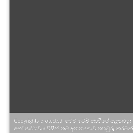
Copyrights protected: මෙම වෙබ් අඩවියේ පළකරනු
හෝ පාර්ශවය විසින් තම අනන්‍යතාව තහවුරු කරමින් ඉ