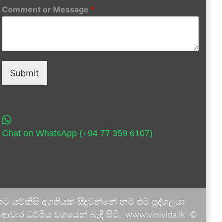
Comment or Message
*
Submit
Chat on WhatsApp (+94 77 359 6107)
 යම්කිසි අගතියක් සිදුවන්නේ නම් එම පුද්ගලයා
ාර ධර්මීය වශයෙන් බැඳී සිටී. 'www.vinivida.lk' ©