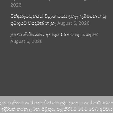
2026
විනිසුරුවරුන්ගේ විශ්‍රාම වයස ඉහළ දැමීමෙන් නඩු
ප්‍රමාදයට විසඳුමක් නැහැ
August 6, 2026
ප්‍රදේශ කිහිපයකට අද පැය 05කට ජලය කැපේ
August 6, 2026
 ලබන කිනම් හෝ දෙයකින් යම් පුද්ගලයකුට හෝ පාර්ශවයකට
දිරිපත් කරනු ලබන පිළිතුරු පළකිරීමට මෙම වෙබ් අඩවිය ආච