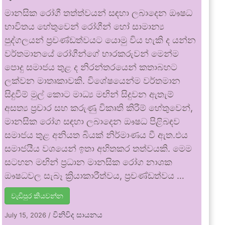
මානසික රෝගී තත්ත්වයන් සඳහා ලබාදෙන ඖෂධ
භාවිතය හේතුවෙන් රෝගීන් හෝ සාමාන්‍ය
පුද්ගලයන් ප්‍රචණ්ඩත්වයට යොමු විය හැකි ද යන්න
වර්තමානයේ රෝගීන්ගේ භාරකරුවන් මෙන්ම
පොදු සමාජය තුළ ද නිරන්තරයෙන් කතාබහට
ලක්වන මාතෘකාවකි. විශේෂයෙන්ම වර්තමාන
සිදුවීම් මුල් කොට මාධ්‍ය මඟින් සිදුවන ඇතැම්
අසත්‍ය ප්‍රචාර සහ කරුණු විකෘති කිරීම් හේතුවෙන්,
මානසික රෝග සඳහා ලබාදෙන ඖෂධ පිළිබඳව
සමාජය තුළ අනියත බියක් නිර්මාණය වී ඇත.එය
සමාජයීය වශයෙන් ඉතා අහිතකර තත්වයකි. මෙම
සටහන මඟින් ප්‍රධාන මානසික රෝග නාශක
ඖෂධවල සැබෑ ක්‍රියාකාරීත්වය, ප්‍රචණ්ඩත්වය …
වැඩිපුර කියවන්න
විනිවිද සායනය
July 15, 2026
/