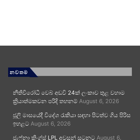
නවතම
නීතිවිරෝධී වෙබ් අඩවි 24ක් ලංකාව තුළ වහාම
ක්‍රියාත්මකවන පරිදි තහනම්
August 6, 2026
ජූලි මාසයේදී විදේශ රැකියා සඳහා පිටත්ව ගිය පිරිස
ඉහළට
August 6, 2026
ජැෆ්නා කිංග්ස් LPL අවසන් සටනට
August 6,