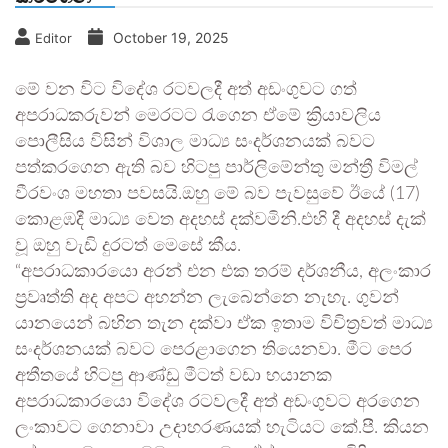
October 19, 2025
Editor
මේ වන විට විදේශ රටවලදී අත් අඩංගුවට ගත්
අපරාධකරුවන් මෙරටට රැගෙන ඒමේ ක්‍රියාවලිය
පොලීසිය විසින් විශාල මාධ්‍ය සංදර්ශනයක් බවට
පත්කරගෙන ඇති බව හිටපු පාර්ලිමේන්තු මන්ත්‍රී විමල්
වීරවංශ මහතා පවසයි.ඔහු මේ බව පැවසුවේ ඊයේ (17)
කොළඹදී මාධ්‍ය වෙත අදහස් දක්වමිනි.එහි දී අදහස් දැක්
වූ ඔහු වැඩි දුරටත් මෙසේ කීය.
“අපරාධකාරයො අරන් එන එක තරම් දර්ශනීය, අලංකාර
ප්‍රවෘත්ති අද අපට අහන්න ලැබෙන්නෙ නැහැ. ගුවන්
යානයෙන් බහින තැන දක්වා ඒක ඉතාම විචිත්‍රවත් මාධ්‍ය
සංදර්ශනයක් බවට පෙරළාගෙන තියෙනවා. මීට පෙර
අතීතයේ හිටපු ආණ්ඩු මීටත් වඩා භයානක
අපරාධකාරයො විදේශ රටවලදී අත් අඩංගුවට අරගෙන
ලංකාවට ගෙනාවා උදාහරණයක් හැටියට කේ.පී. කියන