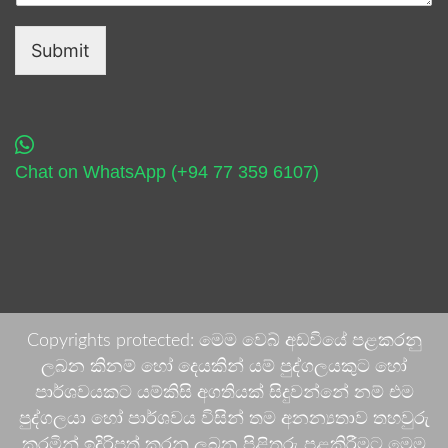
Submit
Chat on WhatsApp (+94 77 359 6107)
Copyrights protected: මෙම වෙබ් අඩවියේ පළකරනු
ලබන කිනම් හෝ දෙයකින් යම් පුද්ගලයකුට හෝ
පාර්ශවයකට යම්කිසි අගතියක් සිදුවන්නේ නම් එම
පුද්ගලයා හෝ පාර්ශවය විසින් තම අනන්‍යතාව තහවුරු
කරමින් ඉදිරිපත් කරනු ලබන පිළිතුරු පළකිරීමට මෙම