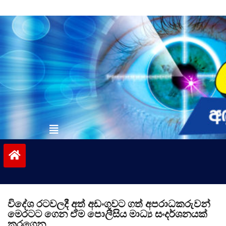
Skip
to
content
vinivida.lk
විදේශ රටවලදී අත් අඩංගුවට ගත් අපරාධකරුවන්
මෙරටට ගෙන ඒම පොලීසිය මාධ්‍ය සංදර්ශනයක්
කරගෙන