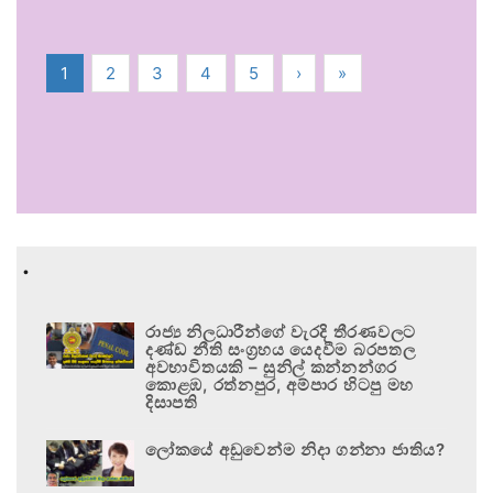
1
2
3
4
5
›
»
.
රාජ්‍ය නිලධාරීන්ගේ වැරදි තීරණවලට
දණ්ඩ නීති සංග්‍රහය යෙදවීම බරපතල
අවභාවිතයකි – සුනිල් කන්නන්ගර
කොළඹ, රත්නපුර, අම්පාර හිටපු මහ
දිසාපති
ලෝකයේ අඩුවෙන්ම නිදා ගන්නා ජාතිය?