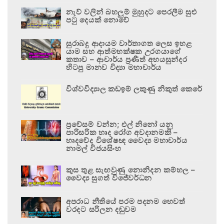
නැව් වලින් බහලුම් මුහුදට පෙරලීම සුළු
පටු දෙයක් නොවේ
සුරාබදු ආදායම වාර්තාගත ලෙස ඉහළ
යාම සහ ආත්මභක්ෂක උරගයාගේ
කතාව – ආචාර්ය ප්‍රණීත් අභයසුන්දර
හිටපු මානව විද්‍යා මහාචාර්ය
විශ්වවිද්‍යාල කඩඉම් ලකුණු නිකුත් කෙරේ
ප්‍රවේසම් වන්න; එල් නිනෝ යනු
පාරිසරික හෘද රෝග අවදානමකි –
හෘදවේද විශේෂඥ වෛද්‍ය මහාචාර්ය
නාමල් විජයසිංහ
කුස තුළ සැඟවුණු නොනිදන කම්හල –
වෛද්‍ය සුගත් විජේවර්ධන
අපරාධ නීතියේ පරම පදනම හෙවත්
වරදට සරිලන දඬුවම