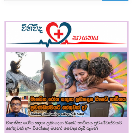
මානසික රෝග සඳහා ලබාදෙන ඖෂධ භාවිතය ප්‍රචණ්ඩත්වයට
හේතුවක් ද?- විශේෂඥ මනෝ වෛද්‍ය රූමි රූබන්