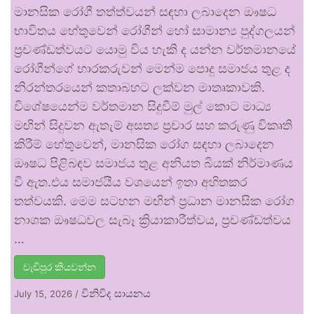
මානසික රෝගී තත්ත්වයන් සඳහා ලබාදෙන ඖෂධ
භාවිතය හේතුවෙන් රෝගීන් හෝ සාමාන්‍ය පුද්ගලයන්
ප්‍රචණ්ඩත්වයට යොමු විය හැකි ද යන්න වර්තමානයේ
රෝගීන්ගේ භාරකරුවන් මෙන්ම පොදු සමාජය තුළ ද
නිරන්තරයෙන් කතාබහට ලක්වන මාතෘකාවකි.
විශේෂයෙන්ම වර්තමාන සිදුවීම් මුල් කොට මාධ්‍ය
මඟින් සිදුවන ඇතැම් අසත්‍ය ප්‍රචාර සහ කරුණු විකෘති
කිරීම් හේතුවෙන්, මානසික රෝග සඳහා ලබාදෙන
ඖෂධ පිළිබඳව සමාජය තුළ අනියත බියක් නිර්මාණය
වී ඇත.එය සමාජයීය වශයෙන් ඉතා අහිතකර
තත්වයකි. මෙම සටහන මඟින් ප්‍රධාන මානසික රෝග
නාශක ඖෂධවල සැබෑ ක්‍රියාකාරීත්වය, ප්‍රචණ්ඩත්වය
…
වැඩිපුර කියවන්න
විනිවිද සායනය
July 15, 2026
/