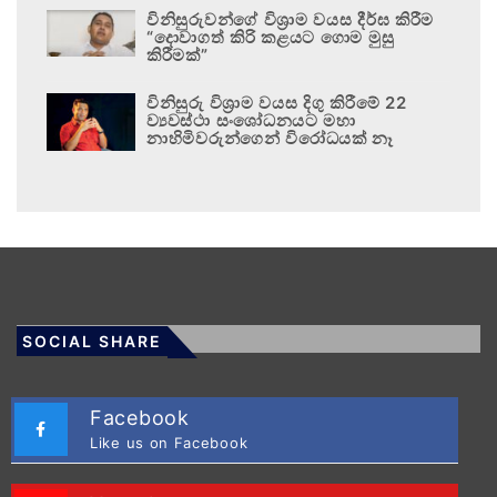
විනිසුරුවන්ගේ විශ්‍රාම වයස දීර්ඝ කිරීම
“දොවාගත් කිරි කළයට ගොම මුසු
කිරීමක්”
විනිසුරු විශ්‍රාම වයස දිගු කිරීමේ 22
ව්‍යවස්ථා සංශෝධනයට මහා
නාහිමිවරුන්ගෙන් විරෝධයක් නෑ
SOCIAL SHARE
Facebook
Like us on Facebook