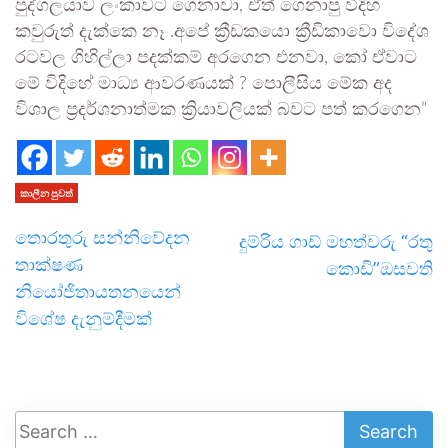
පුද්ගලයාව ලංකාවට ගෙනාවා, ඒත් ගෙනාපු විදිහ
කවුරුත් දැක්කෙ නෑ .අපේ ක්‍රීඩකයො ක්‍රීඩිකාවො විදේශ
රටවල ගිහිල්ලා පදක්කම් අරගෙන එනවා, කෝ ඒවාට
මේ විදිහේ මාධ්‍ය ආවරණයක් ? පොලීසිය මේක අද
විශාල ප්‍රදර්ශනාත්මක ක්‍රියාවලියක් බවට පත් කරගෙන”
කාලීන පුවත්
තොරතුරු සන්නිවේදන
දුම්රිය ගාඩ් මහත්වරු “රතු
තාක්ෂණ
කොඩි”ඔසවති
නියෝජිතායතනයෙන්
විශේෂ දැනුම්දීමක්