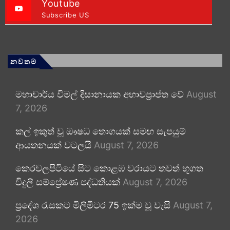
Youtube
Subscribe US
නවතම
මහාචාර්ය විමල් දිසානායක අභාවප්‍රාප්ත වේ
August
7, 2026
කල් ඉකුත් වූ ඖෂධ තොගයක් සමඟ සැපයුම්
ආයතනයක් වටලයි
August 7, 2026
කෙරවලපිටියේ සිට කොළඹ වරායට තවත් භූගත
විදුලි සම්ප්‍රේෂණ පද්ධතියක්
August 7, 2026
ප්‍රදේශ රැසකට මිලිමීටර 75 ඉක්ම වූ වැසි
August 7,
2026