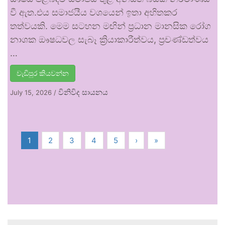
වී ඇත.එය සමාජයීය වශයෙන් ඉතා අහිතකර
තත්වයකි. මෙම සටහන මඟින් ප්‍රධාන මානසික රෝග
නාශක ඖෂධවල සැබෑ ක්‍රියාකාරීත්වය, ප්‍රචණ්ඩත්වය
…
වැඩිපුර කියවන්න
විනිවිද සායනය
July 15, 2026
/
1
2
3
4
5
›
»