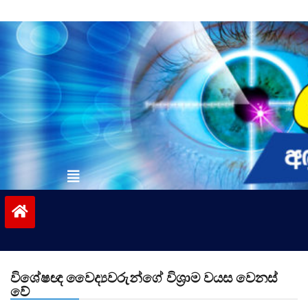
Skip
to
content
vinivida.lk
විශේෂඥ වෛද්‍යවරුන්ගේ විශ්‍රාම වයස වෙනස්
වේ