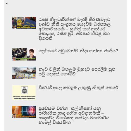
.
රාජ්‍ය නිලධාරීන්ගේ වැරදි තීරණවලට
දණ්ඩ නීති සංග්‍රහය යෙදවීම බරපතල
අවභාවිතයකි – සුනිල් කන්නන්ගර
කොළඹ, රත්නපුර, අම්පාර හිටපු මහ
දිසාපති
ලෝකයේ අඩුවෙන්ම නිදා ගන්නා ජාතිය?
නැව් වලින් බහලුම් මුහුදට පෙරලීම සුළු
පටු දෙයක් නොවේ
විශ්වවිද්‍යාල කඩඉම් ලකුණු නිකුත් කෙරේ
ප්‍රවේසම් වන්න; එල් නිනෝ යනු
පාරිසරික හෘද රෝග අවදානමකි –
හෘදවේද විශේෂඥ වෛද්‍ය මහාචාර්ය
නාමල් විජයසිංහ