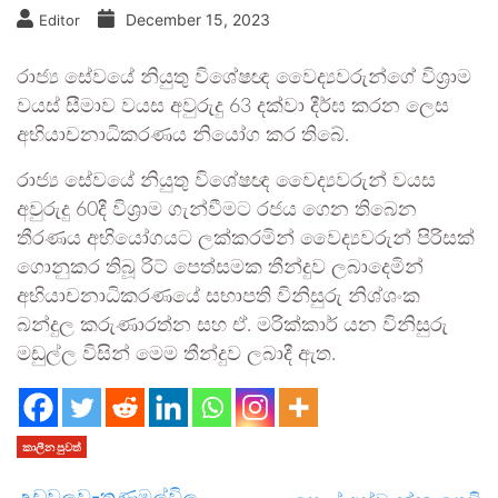
December 15, 2023
Editor
රාජ්‍ය සේවයේ නියුතු විශේෂඥ වෛද්‍යවරුන්ගේ විශ්‍රාම
වයස් සීමාව වයස අවුරුදු 63 දක්වා දීර්ඝ කරන ලෙස
අභියාචනාධිකරණය නියෝග කර තිබේ.
රාජ්‍ය සේවයේ නියුතු විශේෂඥ වෛද්‍යවරුන් වයස
අවුරුදු 60දී විශ්‍රාම ගැන්වීමට රජය ගෙන තිබෙන
තීරණය අභියෝගයට ලක්කරමින් වෛද්‍යවරුන් පිරිසක්
ගොනුකර තිබූ රිට් පෙත්සමක තීන්දුව ලබාදෙමින්
අභියාචනාධිකරණයේ සභාපති විනිසුරු නිශ්ශංක
බන්දුල කරුණාරත්න සහ ඒ. මරික්කාර් යන විනිසුරු
මඩුල්ල විසින් මෙම තීන්දුව ලබාදී ඇත.
කාලීන පුවත්
උඩවලව-තණමල්විල