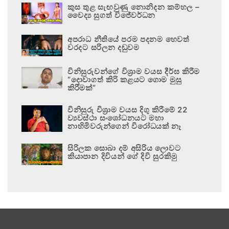
කුස තුළ සැඟවුණු නොනිදන කම්හල –
වෛද්‍ය සුගත් විජේවර්ධන
අපරාධ නීතියේ පරම පදනම හෙවත්
වරදට සරිලන දඬුවම
විනිසුරුවන්ගේ විශ්‍රාම වයස දීර්ඝ කිරීම
“දොවාගත් කිරි කළයට ගොම මුසු
කිරීමක්”
විනිසුරු විශ්‍රාම වයස දිගු කිරීමේ 22
ව්‍යවස්ථා සංශෝධනයට මහා
නාහිමිවරුන්ගෙන් විරෝධයක් නෑ
සිරිලක සොබා දම් අසිරිය ලොවට
කියාපාන දිවියන් ගේ දිවි සුරකිමු