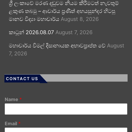
ශ්‍රී ලංකාවේ මරණ දඬුවම නියම කිරීමටත් නැවතුම්
ළකුණ තබමු – ආචාර්ය ප්‍රණීත් අභයසුන්දර හිටපු
මානව විද්‍යා මහාචාර්ය
August 8, 2026
කාටූන් 2026.08.07
August 7, 2026
මහාචාර්ය විමල් දිසානායක අභාවප්‍රාප්ත වේ
August
7, 2026
CONTACT US
Name
*
Email
*