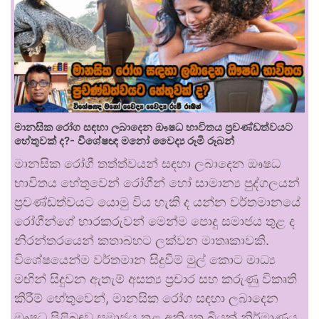
මානසික රෝග සඳහා ලබාදෙන ඖෂධ භාවිතය ප්‍රචණ්ඩත්වයට
හේතුවක් ද?- විශේෂඥ මනෝ වෛද්‍ය රූමි රූබන්
මානසික රෝගී තත්ත්වයන් සඳහා ලබාදෙන ඖෂධ
භාවිතය හේතුවෙන් රෝගීන් හෝ සාමාන්‍ය පුද්ගලයන්
ප්‍රචණ්ඩත්වයට යොමු විය හැකි ද යන්න වර්තමානයේ
රෝගීන්ගේ භාරකරුවන් මෙන්ම පොදු සමාජය තුළ ද
නිරන්තරයෙන් කතාබහට ලක්වන මාතෘකාවකි.
විශේෂයෙන්ම වර්තමාන සිදුවීම් මුල් කොට මාධ්‍ය
මඟින් සිදුවන ඇතැම් අසත්‍ය ප්‍රචාර සහ කරුණු විකෘති
කිරීම් හේතුවෙන්, මානසික රෝග සඳහා ලබාදෙන
ඖෂධ පිළිබඳව සමාජය තුළ අනියත බියක් නිර්මාණය