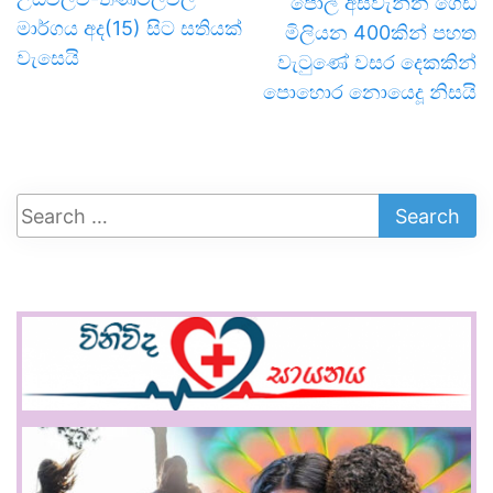
පොල් අස්වැන්න ගෙඩි
මාර්ගය අද(15) සිට සතියක්
මිලියන 400කින් පහත
වැසෙයි
වැටුණේ වසර දෙකකින්
පොහොර නොයෙදූ නිසයි