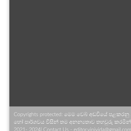
Copyrights protected: මෙම වෙබ් අඩවියේ පළකරනු
හෝ පාර්ශවය විසින් තම අනන්‍යතාව තහවුරු කරමින් ඉ
2021- 2024| Contact Us - editor.vinivida@gmail.com