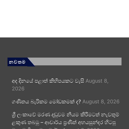
නවතම
අද දිනයේ පළාත් කිහිපයකට වැසි
August 8,
2026
ගණිතය බැරිකම මෝඩකමක් ද?
August 8, 2026
ශ්‍රී ලංකාවේ මරණ දඬුවම නියම කිරීමටත් නැවතුම්
ළකුණ තබමු – ආචාර්ය ප්‍රණීත් අභයසුන්දර හිටපු