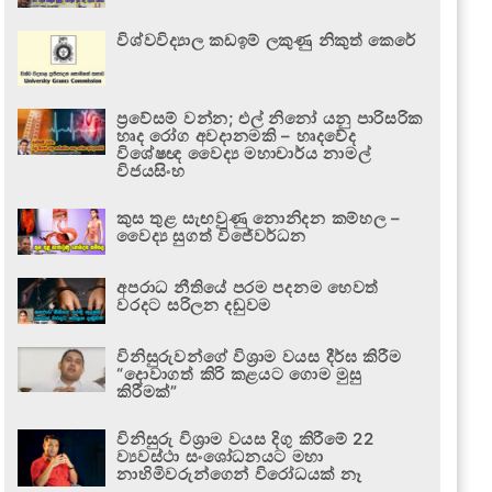
විශ්වවිද්‍යාල කඩඉම් ලකුණු නිකුත් කෙරේ
ප්‍රවේසම් වන්න; එල් නිනෝ යනු පාරිසරික
හෘද රෝග අවදානමකි – හෘදවේද
විශේෂඥ වෛද්‍ය මහාචාර්ය නාමල්
විජයසිංහ
කුස තුළ සැඟවුණු නොනිදන කම්හල –
වෛද්‍ය සුගත් විජේවර්ධන
අපරාධ නීතියේ පරම පදනම හෙවත්
වරදට සරිලන දඬුවම
විනිසුරුවන්ගේ විශ්‍රාම වයස දීර්ඝ කිරීම
“දොවාගත් කිරි කළයට ගොම මුසු
කිරීමක්”
විනිසුරු විශ්‍රාම වයස දිගු කිරීමේ 22
ව්‍යවස්ථා සංශෝධනයට මහා
නාහිමිවරුන්ගෙන් විරෝධයක් නෑ