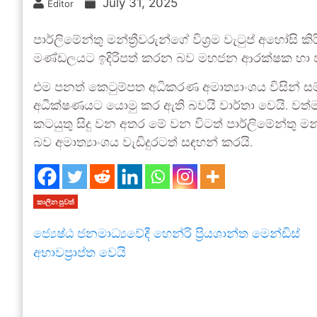
July 31, 2025
Editor
පාර්ලිමේන්තු මන්ත්‍රීවරුන්ගේ විශ්‍රම වැටුප් අහෝ
මණ්ඩලයට ඉදිරිපත් කරන බව මහජන ආරක්ෂක හා පාර්
එම පනත් කෙටුම්පත අධිකරණ අමාත්‍යාංශය විසින් ස
අධීක්ෂණයට යොමු කර ඇති බවයි වාර්තා වෙයි. ව
කටයුතු සිදු වන අතර මේ වන විටත් පාර්ලිමේන්තු මන්ත්
බව අමාත්‍යාංශය වැඩිදුරටත් සඳහන් කරයි.
කාලීන පුවත්
ජ්‍යෙෂ්ඨ ජනමාධ්‍යවේදී හෙන්රි ප්‍රියශාන්ත මෙන්ඩිස්
අභාවප්‍රාප්ත වෙයි