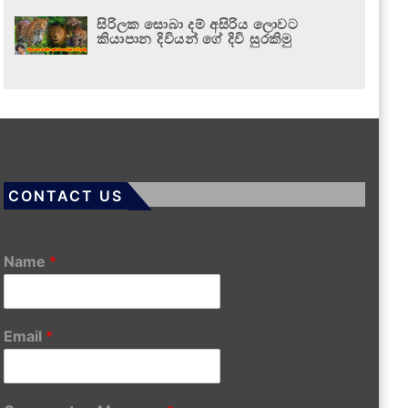
සිරිලක සොබා දම් අසිරිය ලොවට
කියාපාන දිවියන් ගේ දිවි සුරකිමු
CONTACT US
Name
*
Email
*