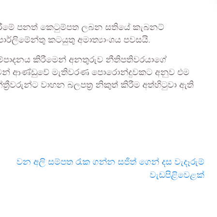
සි කිරීමේ පනත් කෙටුම්පත ලබන සතියේ කැබනට්
ලිමේන්තු කටයුතු අමාත්‍යාංශය පවසයි.
ම්පාදනය කිරීමෙන් අනතුරුව නීතිපතිවරයාගේ
ත්මන් ආණ්ඩුවේ මැතිවරණ පොරොන්දුවකට අනුව එම
‍රීවරුන්ට වාහන බලපත්‍ර නිකුත් කිරීම අත්හිටුවා ඇති
වන අලි සම්පත රැක ගන්න සජිත් ගෙන් දස වැදෑරුම්
වැඩපිළිවෙළක්