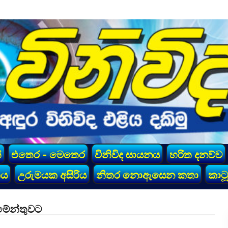
්
එතෙර - මෙතෙර
විනිවිද සායනය
හරිත දනව්ව
කය
උරුමයක අසිරිය
නිතර නොඇසෙන කතා
කාටූ
මේන්තුවට