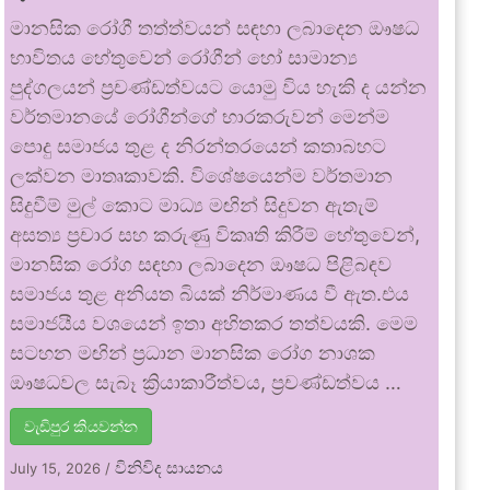
මානසික රෝගී තත්ත්වයන් සඳහා ලබාදෙන ඖෂධ
භාවිතය හේතුවෙන් රෝගීන් හෝ සාමාන්‍ය
පුද්ගලයන් ප්‍රචණ්ඩත්වයට යොමු විය හැකි ද යන්න
වර්තමානයේ රෝගීන්ගේ භාරකරුවන් මෙන්ම
පොදු සමාජය තුළ ද නිරන්තරයෙන් කතාබහට
ලක්වන මාතෘකාවකි. විශේෂයෙන්ම වර්තමාන
සිදුවීම් මුල් කොට මාධ්‍ය මඟින් සිදුවන ඇතැම්
අසත්‍ය ප්‍රචාර සහ කරුණු විකෘති කිරීම් හේතුවෙන්,
මානසික රෝග සඳහා ලබාදෙන ඖෂධ පිළිබඳව
සමාජය තුළ අනියත බියක් නිර්මාණය වී ඇත.එය
සමාජයීය වශයෙන් ඉතා අහිතකර තත්වයකි. මෙම
සටහන මඟින් ප්‍රධාන මානසික රෝග නාශක
ඖෂධවල සැබෑ ක්‍රියාකාරීත්වය, ප්‍රචණ්ඩත්වය …
වැඩිපුර කියවන්න
විනිවිද සායනය
July 15, 2026
/