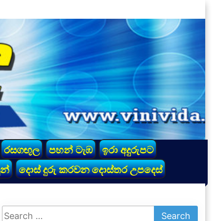
රසගඟුල
පහන් ටැඹ
ඉරා අදුරුපට
න්
දොස් දුරු කරවන දොස්තර උපදෙස්