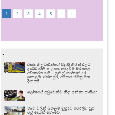
1
2
3
4
5
›
»
.
රාජ්‍ය නිලධාරීන්ගේ වැරදි තීරණවලට
දණ්ඩ නීති සංග්‍රහය යෙදවීම බරපතල
අවභාවිතයකි – සුනිල් කන්නන්ගර
කොළඹ, රත්නපුර, අම්පාර හිටපු මහ
දිසාපති
ලෝකයේ අඩුවෙන්ම නිදා ගන්නා ජාතිය?
නැව් වලින් බහලුම් මුහුදට පෙරලීම සුළු
පටු දෙයක් නොවේ