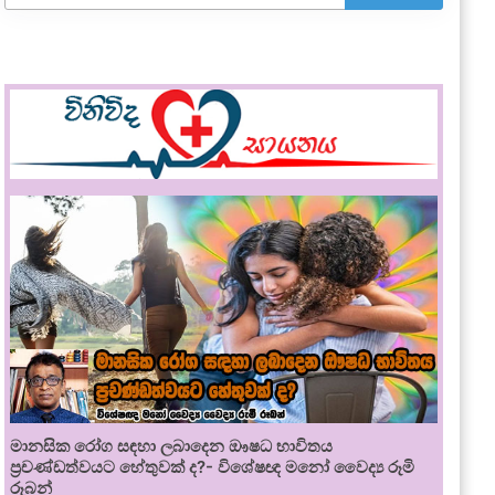
මානසික රෝග සඳහා ලබාදෙන ඖෂධ භාවිතය
ප්‍රචණ්ඩත්වයට හේතුවක් ද?- විශේෂඥ මනෝ වෛද්‍ය රූමි
රූබන්