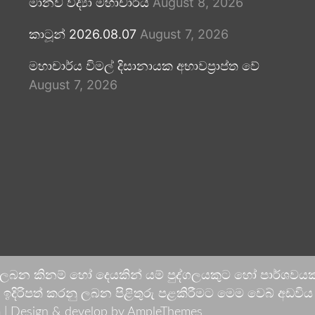
මානව විද්‍යා මහාචාර්ය
August 8, 2026
කාටූන් 2026.08.07
August 7, 2026
මහාචාර්ය විමල් දිසානායක අභාවප්‍රාප්ත වේ
August 7, 2026
 ලබන කිනම් හෝ දෙයකින් යම් පුද්ගලයකුට හෝ පාර්ශවයකට
දිරිපත් කරනු ලබන පිළිතුරු පළකිරීමට මෙම වෙබ් අඩවිය ආච
 |
Design & develop by AmpleThemes