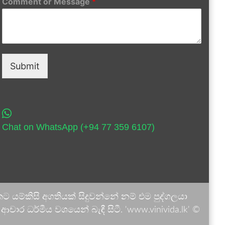
Comment or Message
*
Submit
Chat on WhatsApp (+94 77 359 6107)
 යම්කිසි අගතියක් සිදුවන්නේ නම් එම පුද්ගලයා
ාර ධර්මීය වශයෙන් බැඳී සිටී. 'www.vinivida.lk' ©