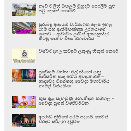
නැව් වලින් බහලුම් මුහුදට පෙරලීම සුළු
පටු දෙයක් නොවේ
සුරාබදු ආදායම වාර්තාගත ලෙස ඉහළ
යාම සහ ආත්මභක්ෂක උරගයාගේ
කතාව – ආචාර්ය ප්‍රණීත් අභයසුන්දර
හිටපු මානව විද්‍යා මහාචාර්ය
විශ්වවිද්‍යාල කඩඉම් ලකුණු නිකුත් කෙරේ
ප්‍රවේසම් වන්න; එල් නිනෝ යනු
පාරිසරික හෘද රෝග අවදානමකි –
හෘදවේද විශේෂඥ වෛද්‍ය මහාචාර්ය
නාමල් විජයසිංහ
කුස තුළ සැඟවුණු නොනිදන කම්හල –
වෛද්‍ය සුගත් විජේවර්ධන
අපරාධ නීතියේ පරම පදනම හෙවත්
වරදට සරිලන දඬුවම