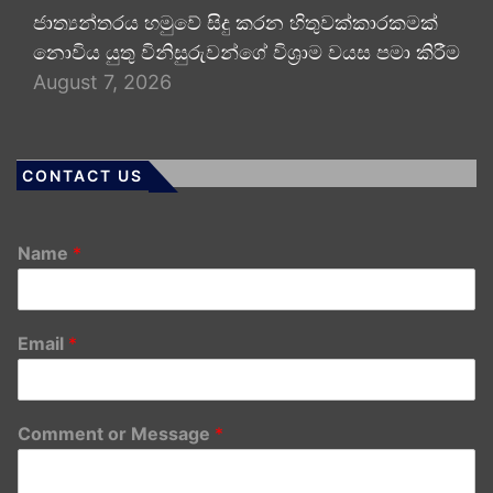
ජාත්‍යන්තරය හමුවේ සිදු කරන හිතුවක්කාරකමක්
නොවිය යුතු විනිසුරුවන්ගේ විශ්‍රාම වයස පමා කිරීම
August 7, 2026
CONTACT US
Name
*
Email
*
Comment or Message
*