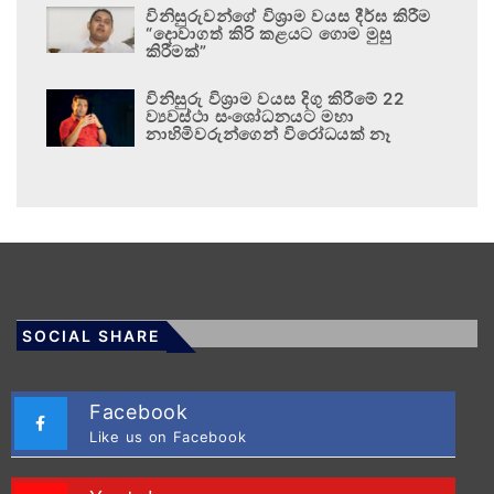
විනිසුරුවන්ගේ විශ්‍රාම වයස දීර්ඝ කිරීම
“දොවාගත් කිරි කළයට ගොම මුසු
කිරීමක්”
විනිසුරු විශ්‍රාම වයස දිගු කිරීමේ 22
ව්‍යවස්ථා සංශෝධනයට මහා
නාහිමිවරුන්ගෙන් විරෝධයක් නෑ
SOCIAL SHARE
Facebook
Like us on Facebook