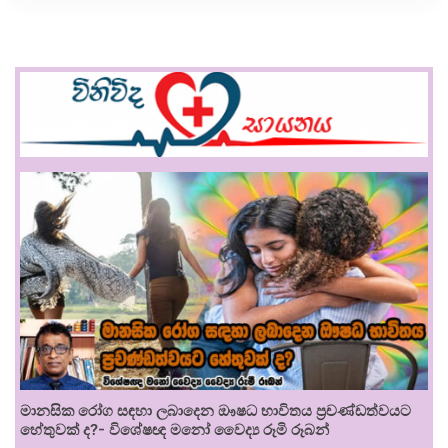
මානසික රෝග සඳහා ලබාදෙන ඖෂධ භාවිතය ප්‍රචණ්ඩත්වයට
හේතුවක් ද?- විශේෂඥ මනෝ වෛද්‍ය රූමි රූබන්