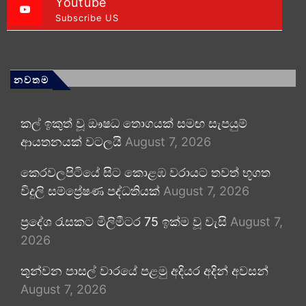
Youtube
Subscribe US
නවතම
කල් ඉකුත් වූ ඖෂධ තොගයක් සමඟ සැපයුම්
ආයතනයක් වටලයි
August 7, 2026
කෙරවලපිටියේ සිට කොළඹ වරායට තවත් භූගත
විදුලි සම්ප්‍රේෂණ පද්ධතියක්
August 7, 2026
ප්‍රදේශ රැසකට මිලිමීටර 75 ඉක්ම වූ වැසි
August 7,
2026
තුන්වන පාසල් වාරයේ පළමු අදියර අදින් අවසන්
August 7, 2026