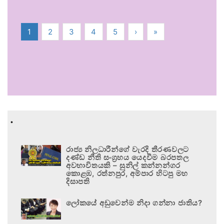
1
2
3
4
5
›
»
.
රාජ්‍ය නිලධාරීන්ගේ වැරදි තීරණවලට
දණ්ඩ නීති සංග්‍රහය යෙදවීම බරපතල
අවභාවිතයකි – සුනිල් කන්නන්ගර
කොළඹ, රත්නපුර, අම්පාර හිටපු මහ
දිසාපති
ලෝකයේ අඩුවෙන්ම නිදා ගන්නා ජාතිය?