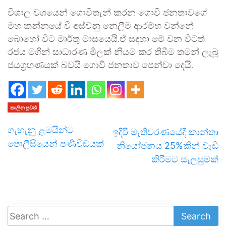
විශාල වශයෙන් ගොවිතැන් කරන ගොවි ජනතාවගේ
මහ කන්නයේ වී අස්වනු නෙලීම ආරම්භ වන්නේ
බොහෝ විට මාර්තු මාසයෙයි.ඒ සදහා මේ වන විටත්
රජය මගින් සාධාරණ මිලක් නියම කර තිබීම තමන් ලැබූ
ජයග්‍රහණයක් බවයි ගොවි ජනතාව පෙන්වා දෙයි.
කාලීන පුවත්
ගැහැනු ළමයින්ට
ඉදිරි මැතිවරණයේදී කාන්තා
පොලීසියෙන් පණිවිඩයක්
නියෝජනය 25%කින් වැඩි
කිරීමට සැලසුමක්