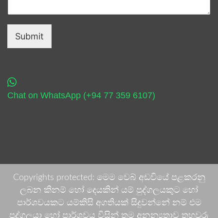
Submit
Chat on WhatsApp (+94 77 359 6107)
Copyrights protected: මෙම වෙබ් අඩවියේ පළකරනු
ලබන කිනම් හෝ දෙයකින් යම් පුද්ගලයකුට හෝ
පාර්ශවයකට යම්කිසි අගතියක් සිදුවන්නේ නම් එම
පුද්ගලයා හෝ පාර්ශවය විසින් තම අනන්‍යතාව තහවුරු