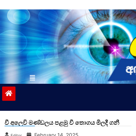
Skip
to
content
vinivida.lk
වී අලෙවි මණ්ඩලය පළමු වී තොගය මිලදී ගනී
February 14, 2025
Editor