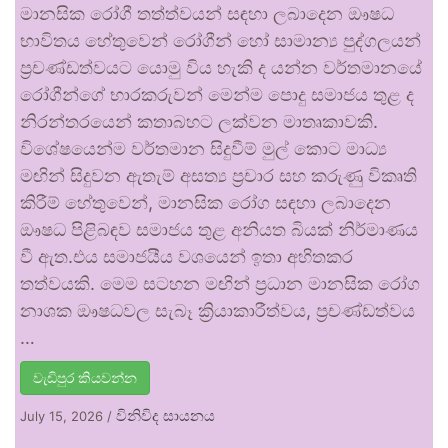
මානසික රෝගී තත්ත්වයන් සඳහා ලබාදෙන ඖෂධ
භාවිතය හේතුවෙන් රෝගීන් හෝ සාමාන්‍ය පුද්ගලයන්
ප්‍රචණ්ඩත්වයට යොමු විය හැකි ද යන්න වර්තමානයේ
රෝගීන්ගේ භාරකරුවන් මෙන්ම පොදු සමාජය තුළ ද
නිරන්තරයෙන් කතාබහට ලක්වන මාතෘකාවකි.
විශේෂයෙන්ම වර්තමාන සිදුවීම් මුල් කොට මාධ්‍ය
මඟින් සිදුවන ඇතැම් අසත්‍ය ප්‍රචාර සහ කරුණු විකෘති
කිරීම් හේතුවෙන්, මානසික රෝග සඳහා ලබාදෙන
ඖෂධ පිළිබඳව සමාජය තුළ අනියත බියක් නිර්මාණය
වී ඇත.එය සමාජයීය වශයෙන් ඉතා අහිතකර
තත්වයකි. මෙම සටහන මඟින් ප්‍රධාන මානසික රෝග
නාශක ඖෂධවල සැබෑ ක්‍රියාකාරීත්වය, ප්‍රචණ්ඩත්වය
…
වැඩිපුර කියවන්න
විනිවිද සායනය
July 15, 2026
/