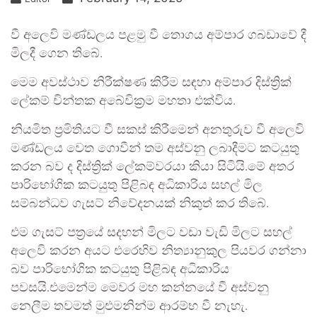
වී අලෙවි මණ්ඩලය පළමු වී තොගය අම්පාර ගබඩාවේ දී
මිලදී ගෙන තිබේ.
මෙම අවස්ථාව නිරීක්ෂණ කිරීම සඳහා අම්පාර දිස්ත්‍රික්
ලේකම් චින්තක අබේවික්‍රම මහතා එක්විය.
නියමිත ප්‍රමිතියට වී සකස් කිරීමෙන් අනතුරුව වී අලෙවි
මණ්ඩලය වෙත ගොවීන් තම අස්වනු ලබාදීමට කටයුතු
කරන බව ද දිස්ත්‍රික් ලේකම්වරයා කියා සිටියි.මේ අතර
පාරිභෝගික කටයුතු පිළිබඳ අධිකාරිය සහල් මිල
සම්බන්ධව ගැසට් නිවේදනයක් නිකුත් කර තිබේ.
එම ගැසට් පත්‍රයේ සදහන් මිලට වඩා වැඩි මිලට සහල්
අලෙවි කරන අයට එරෙහිව නිත්‍යානුකුල පියවර ගන්නා
බව පාරිභෝගික කටයුතු පිළිබඳ අධිකාරිය
පවසයි.එමෙන්ම මෙවර මහ කන්නයේ වී අස්වනු
නෙලීම තවමත් මුළුමනින්ම ආරම්භ වී නැහැ.