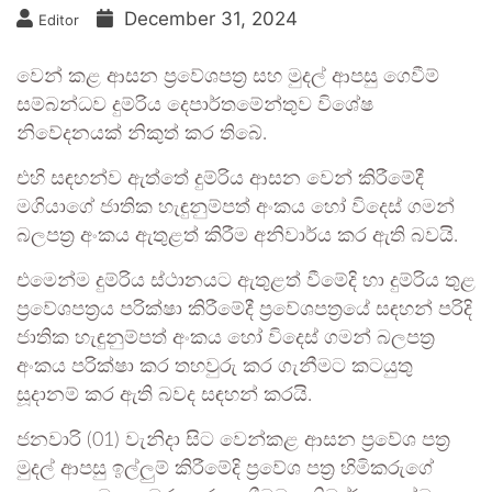
December 31, 2024
Editor
වෙන් කළ ආසන ප්‍රවේශපත්‍ර සහ මුදල් ආපසු ගෙවීම්
සම්බන්ධව දුම්රිය දෙපාර්තමේන්තුව විශේෂ
නිවේදනයක් නිකුත් කර තිබේ.
එහි සඳහන්ව ඇත්තේ දුම්රිය ආසන වෙන් කිරීමේදී
මගියාගේ ජාතික හැඳුනුම්පත් අංකය හෝ විදෙස් ගමන්
බලපත්‍ර අංකය ඇතුළත් කිරීම අනිවාර්ය කර ඇති බවයි.
එමෙන්ම දුම්රිය ස්ථානයට ඇතුළත් වීමේදි හා දුම්රිය තුළ
ප්‍රවේශපත්‍රය පරික්ෂා කිරීමේදී ප්‍රවේශපත්‍රයේ සඳහන් පරිදි
ජාතික හැඳුනුම්පත් අංකය හෝ විදෙස් ගමන් බලපත්‍ර
අංකය පරික්ෂා කර තහවුරු කර ගැනීමට කටයුතු
සූදානම් කර ඇති බවද සඳහන් කරයි.
ජනවාරි (01) වැනිදා සිට වෙන්කළ ආසන ප්‍රවේශ පත්‍ර
මුදල් ආපසු ඉල්ලුම් කිරීමේදි ප්‍රවේශ පත්‍ර හිමිකරුගේ