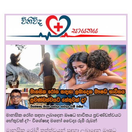
මානසික රෝග සඳහා ලබාදෙන ඖෂධ භාවිතය ප්‍රචණ්ඩත්වයට
හේතුවක් ද?- විශේෂඥ මනෝ වෛද්‍ය රූමි රූබන්
මානසික රෝගී තත්ත්වයන් සඳහා ලබාදෙන ඖෂධ