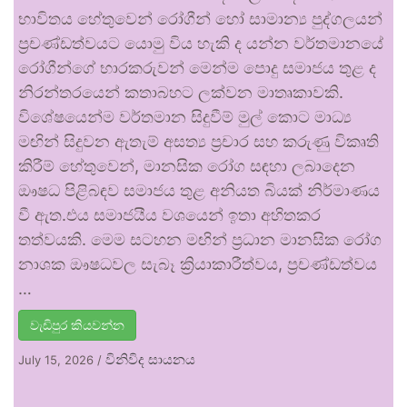
භාවිතය හේතුවෙන් රෝගීන් හෝ සාමාන්‍ය පුද්ගලයන්
ප්‍රචණ්ඩත්වයට යොමු විය හැකි ද යන්න වර්තමානයේ
රෝගීන්ගේ භාරකරුවන් මෙන්ම පොදු සමාජය තුළ ද
නිරන්තරයෙන් කතාබහට ලක්වන මාතෘකාවකි.
විශේෂයෙන්ම වර්තමාන සිදුවීම් මුල් කොට මාධ්‍ය
මඟින් සිදුවන ඇතැම් අසත්‍ය ප්‍රචාර සහ කරුණු විකෘති
කිරීම් හේතුවෙන්, මානසික රෝග සඳහා ලබාදෙන
ඖෂධ පිළිබඳව සමාජය තුළ අනියත බියක් නිර්මාණය
වී ඇත.එය සමාජයීය වශයෙන් ඉතා අහිතකර
තත්වයකි. මෙම සටහන මඟින් ප්‍රධාන මානසික රෝග
නාශක ඖෂධවල සැබෑ ක්‍රියාකාරීත්වය, ප්‍රචණ්ඩත්වය
…
වැඩිපුර කියවන්න
විනිවිද සායනය
July 15, 2026
/