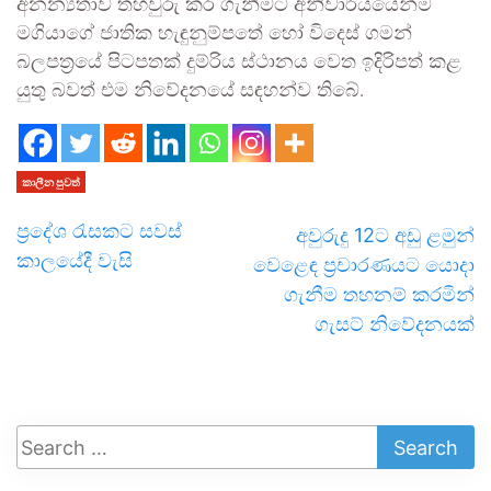
අනන්‍යතාව තහවුරු කර ගැනීමට අනිවාර්යයෙන්ම
මගියාගේ ජාතික හැඳුනුම්පතේ හෝ විදෙස් ගමන්
බලපත්‍රයේ පිටපතක් දුම්රිය ස්ථානය වෙත ඉදිරිපත් කළ
යුතු බවත් එම නිවේදනයේ සඳහන්ව තිබේ.
කාලීන පුවත්
ප්‍රදේශ රැසකට සවස්
අවුරුදු 12ට අඩු ළමුන්
කාලයේදී වැසි
වෙළෙඳ ප්‍රචාරණයට යොදා
ගැනීම තහනම් කරමින්
ගැසට් නිවේදනයක්