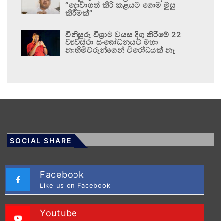
“දොවාගත් කිරි කළයට ගොම මුසු
කිරීමක්”
විනිසුරු විශ්‍රාම වයස දිගු කිරීමේ 22
ව්‍යවස්ථා සංශෝධනයට මහා
නාහිමිවරුන්ගෙන් විරෝධයක් නෑ
SOCIAL SHARE
Facebook
Like us on Facebook
Youtube