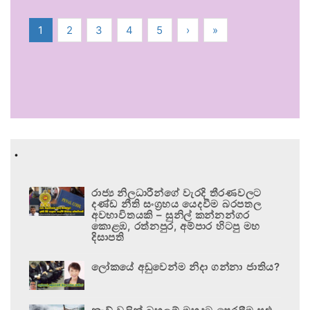
1
2
3
4
5
›
»
.
රාජ්‍ය නිලධාරීන්ගේ වැරදි තීරණවලට
දණ්ඩ නීති සංග්‍රහය යෙදවීම බරපතල
අවභාවිතයකි – සුනිල් කන්නන්ගර
කොළඹ, රත්නපුර, අම්පාර හිටපු මහ
දිසාපති
ලෝකයේ අඩුවෙන්ම නිදා ගන්නා ජාතිය?