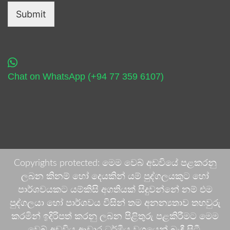
Submit
Chat on WhatsApp (+94 77 359 6107)
Copyrights protected: මෙම වෙබ් අඩවියේ පළකරනු
ලබන කිනම් හෝ දෙයකින් යම් පුද්ගලයකුට හෝ
පාර්ශවයකට යම්කිසි අගතියක් සිදුවන්නේ නම් එම
පුද්ගලයා හෝ පාර්ශවය විසින් තම අනන්‍යතාව තහවුරු
කරමින් ඉදිරිපත් කරනු ලබන පිළිතුරු පළකිරීමට මෙම
වෙබ් අඩවිය ආචාර ධර්මීය වශයෙන් බැඳී සිටී.