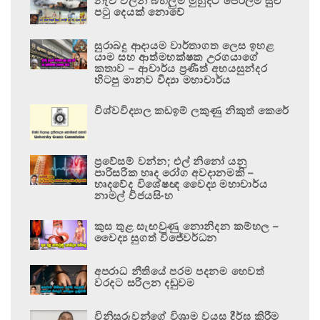
නැව් වලින් බහලුම් මුහුදට පෙරලීම සුළු
පටු දෙයක් නොවේ
සුරාබදු ආදායම වාර්තාගත ලෙස ඉහළ
යාම සහ ආත්මභක්ෂක උරගයාගේ
කතාව – ආචාර්ය ප්‍රණීත් අභයසුන්දර
හිටපු මානව විද්‍යා මහාචාර්ය
විශ්වවිද්‍යාල කඩඉම් ලකුණු නිකුත් කෙරේ
ප්‍රවේසම් වන්න; එල් නිනෝ යනු
පාරිසරික හෘද රෝග අවදානමකි –
හෘදවේද විශේෂඥ වෛද්‍ය මහාචාර්ය
නාමල් විජයසිංහ
කුස තුළ සැඟවුණු නොනිදන කම්හල –
වෛද්‍ය සුගත් විජේවර්ධන
අපරාධ නීතියේ පරම පදනම හෙවත්
වරදට සරිලන දඬුවම
විනිසුරුවන්ගේ විශ්‍රාම වයස දීර්ඝ කිරීම