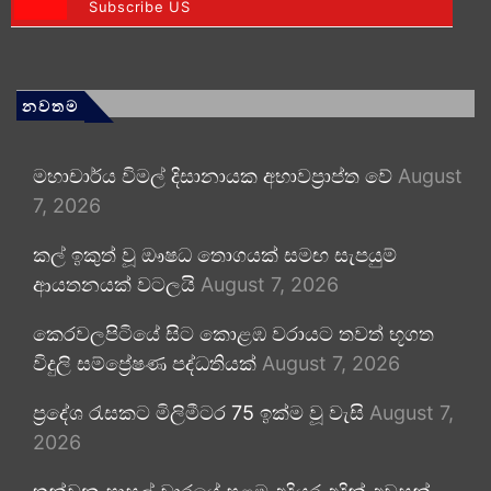
Subscribe US
නවතම
මහාචාර්ය විමල් දිසානායක අභාවප්‍රාප්ත වේ
August
7, 2026
කල් ඉකුත් වූ ඖෂධ තොගයක් සමඟ සැපයුම්
ආයතනයක් වටලයි
August 7, 2026
කෙරවලපිටියේ සිට කොළඹ වරායට තවත් භූගත
විදුලි සම්ප්‍රේෂණ පද්ධතියක්
August 7, 2026
ප්‍රදේශ රැසකට මිලිමීටර 75 ඉක්ම වූ වැසි
August 7,
2026