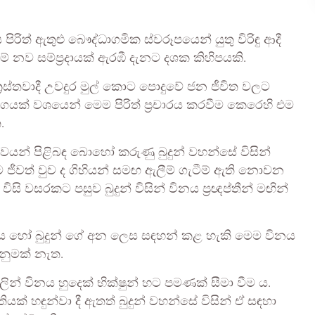
ිත් ඇතුළු බෞද්ධාගමික ස්වරූපයෙන් යුතු විරිඳු ආදී
මේ නව සම්ප්‍රදායක් ඇරඹී දැනට දශක කිහිපයකි.
‍රස්තවාදී උවදුර මුල් කොට පොදුවේ ජන ජීවිත වලට
ගයක් වශයෙන් මෙම පිරිත් ප්‍රචාරය කරවීම කෙරෙහි එම
.
ාවයන් පිළිබඳ බොහෝ කරුණු බුදුන් වහන්සේ විසින්
ජීවත් වුව ද ගිහියන් සමඟ ඇලීම් ගැටීම් ඇති නොවන
ිසි වසරකට පසුව බුදුන් විසින් විනය ප්‍රඥප්තීන් මඟින්
ීතිය හෝ බුදුන් ගේ අන ලෙස සඳහන් කළ හැකි මෙම විනය
ැනුමක් නැත.
න් විනය හුදෙක් භික්ෂුන් හට පමණක් සීමා වීම ය.
ධතියක් හඳුන්වා දී ඇතත් බුදුන් වහන්සේ විසින් ඒ සඳහා