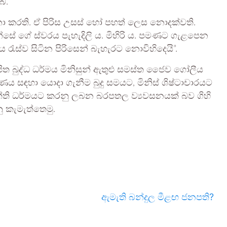
ේ.
නා කරති. ඒ පිරිස උසස් හෝ පහත් ලෙස නොදක්වති.
සේ ගේ ස්වරය පැහැදිලි ය. මිහිරි ය. පමණට ගැළපෙන
රැස්ව සිටින පිරිසෙන් බැහැරට නොවිහිදෙයි”.
පිත බුද්ධ ධර්මය මිනිසුන් ඇතුළු සමස්ත ජෛව ගෝලීය
ණය සඳහා යොදා ගැනීම බුදු සමයට, මිනිස් ශිෂ්ටාචාරයට
ක්ති ධර්මයට කරනු ලබන බරපතල ව්‍යවසනයක් බව ගිහි
නු කැමැත්තෙමු.
ඇමැති බන්දුල මීළඟ ජනපති?