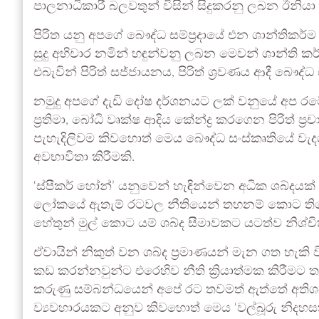
පාලනාධිකාරී බලවතුන් විසින් සිදුකරනු ලබන ඊනි
පිරිත යනු අපගේ බෞද්ධ සම්ප්‍රදායේ එන ශාන්තිකර්ම
සුදු අභිචාර නමින් හඳුන්වනු ලබන මෙවන් ශාන්ත
එබැවින් පිරිත් සජ්ජායනය, පිරිත් ශ්‍රවණය ආදී බෞද්ධ ච
නමුදු අපගේ දැඩි දෝෂ දර්ශනයට ලක් වනුයේ අප රටේ 
ප්‍රතිමා, බෝධි වෘක්ෂ ආදිය කේන්ද්‍ර කරගෙන පිරිත් ප
පැහැදිලිවම කිවහොත් මෙය බෞද්ධ සංස්කෘතියේ වැද
අවභාවිතා කිරීමකි.
‘ස්පීකර් හෝන්’ යනුවෙන් හැඳින්වෙන අධික ශබ්දයක
ලෝකයේ ඇතැම් රටවල නීතියෙන් තහනම් කොට තිබේ
හේතුන් මුල් කොට යම් ශබ්ද සීමාවකට යටත්ව නිශ්ච
ඒවායින් නිකුත් වන ශබ්ද ප්‍රමාණයන් මැන ගත හැකි
කඩ කරන්නවුන්ට එරෙහිව නීති ක්‍රියාත්මක කිරීමට තරම
කරුණු සම්බන්ධයෙන් අපේ රට තවමත් ඇත්තේ අතිශය 
ව්‍යවහාරයකට අනුව කිවහොත් මෙය ‘වල්බූරු නිදහසක