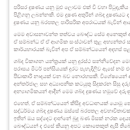
පරිසර දූෂණය යනු මුළු ලොවම එක් වී වහා පිටුදැකිය
පිළිගනු ලබන්නකි. එම දූෂණ අතුරින් ශබ්ද දූෂණයට ද ප
දූෂණය යනු බරපතල පාරිසරික අපරාධයක් බැවින් ආගමි
මෙම අවාසනාවන්ත තත්වය බෞද්ධ සේම අනෙකුත් ආග
ඒ සම්බන්ධ ඒ ඒ ආගමික සංස්ථාවන් තුළ අභ්‍යන්තර ස
කාර්යභාරයක් බැවින් අප ඒ සම්බන්ධයෙන් අදහස් 
ශබ්ද විකාශන යන්ත්‍රයක් යනු දුරස්ථ සන්නිවේදන
පරාසය මීටර් පන්සියයක් දුරට පැහැදිලිව ඇසේ නම
පීඩාකාරී නාදයක් වන බව නොරහසකි. විශේෂයෙන් අධ
අන්තර්ජාල සහ අධ්‍යාපනික කටයුතු සිදුකරන සිසු දරු
අන්‍යාගමිකයන් ආදීන් මෙම ශබ්ද දූෂණය හමුවේ දරු
එහෙත්, ඒ සම්බන්ධයෙන් කිසිදු අවධානයක් යොමු 
සද්ධර්මය ශබ්ද දූෂණය ඔස්සේ බරපතල අවභාවිතාවක
ඉතින් ඔය සද්දෙට දාන්නේ බුදු බණ මිසක් නරක දෙයක
බෞද්ධයන් ද එසේ කියනු අපට කොතෙකුත් ඇසී තිබේ