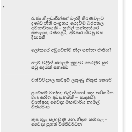
.
රාජ්‍ය නිලධාරීන්ගේ වැරදි තීරණවලට
දණ්ඩ නීති සංග්‍රහය යෙදවීම බරපතල
අවභාවිතයකි – සුනිල් කන්නන්ගර
කොළඹ, රත්නපුර, අම්පාර හිටපු මහ
දිසාපති
ලෝකයේ අඩුවෙන්ම නිදා ගන්නා ජාතිය?
නැව් වලින් බහලුම් මුහුදට පෙරලීම සුළු
පටු දෙයක් නොවේ
විශ්වවිද්‍යාල කඩඉම් ලකුණු නිකුත් කෙරේ
ප්‍රවේසම් වන්න; එල් නිනෝ යනු පාරිසරික
හෘද රෝග අවදානමකි – හෘදවේද
විශේෂඥ වෛද්‍ය මහාචාර්ය නාමල්
විජයසිංහ
කුස තුළ සැඟවුණු නොනිදන කම්හල –
වෛද්‍ය සුගත් විජේවර්ධන