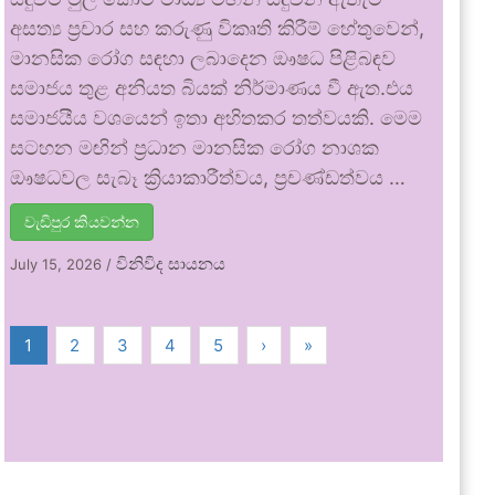
අසත්‍ය ප්‍රචාර සහ කරුණු විකෘති කිරීම් හේතුවෙන්,
මානසික රෝග සඳහා ලබාදෙන ඖෂධ පිළිබඳව
සමාජය තුළ අනියත බියක් නිර්මාණය වී ඇත.එය
සමාජයීය වශයෙන් ඉතා අහිතකර තත්වයකි. මෙම
සටහන මඟින් ප්‍රධාන මානසික රෝග නාශක
ඖෂධවල සැබෑ ක්‍රියාකාරීත්වය, ප්‍රචණ්ඩත්වය …
වැඩිපුර කියවන්න
විනිවිද සායනය
July 15, 2026
/
1
2
3
4
5
›
»