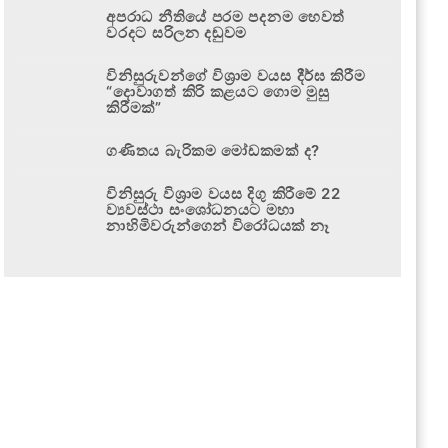
අපරාධ නීතියේ පරම පදනම හෙවත්
වරදට සරිලන දඬුවම
විනිසුරුවන්ගේ විශ්‍රාම වයස දීර්ඝ කිරීම
“දොවාගත් කිරි කළයට ගොම මුසු
කිරීමක්”
ගණිතය බැරිකම මෝඩකමක් ද?
විනිසුරු විශ්‍රාම වයස දිගු කිරීමේ 22
ව්‍යවස්ථා සංශෝධනයට මහා
නාහිමිවරුන්ගෙන් විරෝධයක් නෑ