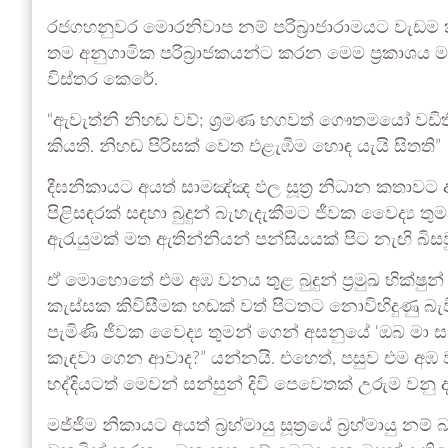
රජගහනුවර මොරනිවාප නම් පරිබ්‍රාජාරාමයට වැඩම කර
තම අනුගාමික පරිබ්‍රාජකයන්ට කරන මෙම ප්‍රකාශය මජ
විස්තර කෙරේ.
“ඇවැත්නි නිහඬ වව්; ශ්‍රමණ භගවත් ගෞතමයෝ වඩිත
කියති. නිහඬ පිරිසක් වෙත එළැඹීම හොඳ යැයි සිතති”
දීඝනිකායට අයත් සාමඤ්ඤ ඵල සූත්‍ර නිධාන කතාවට අනු
පිළිසඳරක් සඳහා බුදුන් බැහැදැකීමට ජීවක වෛද්‍ය 
ඇරැයුමක් මත ඇතින්නියන් පන්සියයක් පිට නැඟි බි
ඒ මොහොතේ එම අඹ වනය තුළ බුදුන් ප්‍රමුඛ භික්ෂුන් 
කැස්සක කිවිසීමක හඬක් වත් පිටතට නොවිහිදුණු බ
පැමිණි ජීවක වෛද්‍ය තුමන් ගෙන් අසනුයේ ‘ඔබ මා
කැඳවා ගෙන ආවාද?” යන්නයි. එහෙත්, පසුව එම අඹ වනය
භද්දියටත් මෙවන් සන්සුන් දිවි පෙවෙතක් උරුම වනු 
මජ්ජිම නිකායට අයත් බ්‍රහ්මායු සූත්‍රයේ බ්‍රහ්මායු 