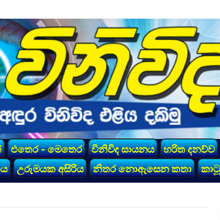
්
එතෙර - මෙතෙර
විනිවිද සායනය
හරිත දනව්ව
කය
උරුමයක අසිරිය
නිතර නොඇසෙන කතා
කාටූ