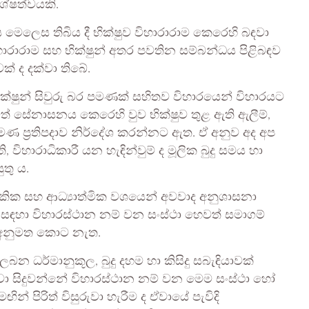
ිශේෂත්වයකි.
මෙලෙස තිබිය දී භික්ෂුව විහාරාරාම කෙරෙහි බඳවා
ිහාරාරාම සහ භික්ෂුන් අතර පවතින සම්බන්ධය පිළිබඳව
් ද දක්වා තිබේ.
ක්ෂුන් සිවුරු බර පමණක් සහිතව විහාරයෙන් විහාරයට
ත් සේනාසනය කෙරෙහි වුව භික්ෂුව තුළ ඇති ඇලීම්,
‍රමණ ප්‍රතිපදාව නිර්දේශ කරන්නට ඇත. ඒ අනුව අද අප
ිහාරාධිකාරී යන හැඳින්වුම් ද මූලික බුදු සමය හා
ුතු ය.
ික සහ ආධ්‍යාත්මික වශයෙන් අවවාද අනුශාසනා
 ඒ සඳහා විහාරස්ථාන නම් වන සංස්ථා හෙවත් සමාගම්
ක අනුමත කොට නැත.
ලබන ධර්මානුකූල, බුදු දහම හා කිසිදු සබැඳියාවක්
වා සිදුවන්නේ විහාරස්ථාන නම් වන මෙම සංස්ථා හෝ
ඟින් පිරිත් විසුරුවා හැරීම ද ඒවායේ පැවිදි