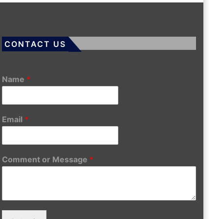
CONTACT US
Name
*
Email
*
Comment or Message
*