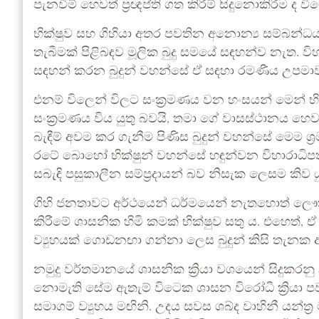
පැනවීම් හෙවත් ප්‍රඥප්ති ගත කිරීම් සිදුනොකිරීම ද ව
භික්ෂුව සහ ගිහියා අතර පවතින අනොන්‍ය සම්බන්ධය 
තැබීමක් පිළිබඳව මූලික බුදු සමයේ සඳහන්ව නැත. ව
සඳහන් කරන බුදුන් වහන්සේ ඒ සඳහා රමණීය උපමාවක
එනම් විලෙන් විලට සංක්‍රමණය වන හංසයන් මෙන් භි
සංක්‍රමණය විය යුතු බවයි, තමා ගේ වාසස්ථානය හෙව
බැඳීම් අවම කර ගැනීම පිණිස බුදුන් වහන්සේ මෙම ශ්
රටේ බොහෝ භික්ෂුන් වහන්සේ හඳුන්වන විහාරාධිපති, ව
සබැඳි පසුකාලීන සම්ප්‍රදායන් බව නිසැක ලෙසම කිව ය
ගිහි ජනතාවට අර්ථයෙන් ධර්මයෙන් නැතහොත් ලෞක
කිරීමේ ශාසනික හිමි කමක් භික්ෂුව සතු ය. එහෙත්,
ව්‍යුහයක් ගොඩනඟා ගන්නා ලෙස බුදුන් කිසි තැන
නමුදු වර්තමානයේ ශාසනික ක්‍රියා වශයෙන් සිදුකරනු 
නොමැති සේම ඇතැම් විටෙක ශාසන විරෝධී ක්‍රියා ප
සමාගම් ව්‍යුහය මඟිනි. උදය සවස ශබ්ද වාහිනී යන්ත්‍ර ම