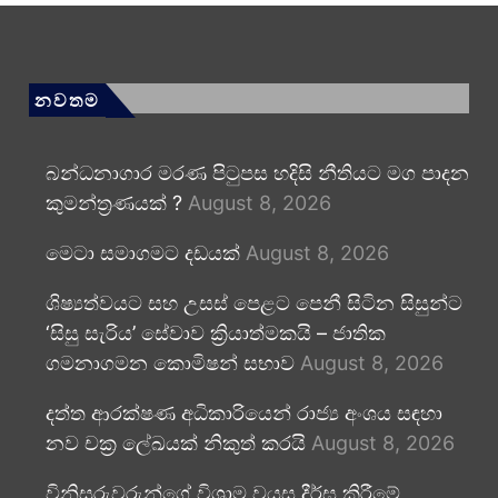
නවතම
බන්ධනාගාර මරණ පිටුපස හදිසි නීතියට මග පාදන
කුමන්ත්‍රණයක් ?
August 8, 2026
මෙටා සමාගමට දඩයක්
August 8, 2026
ශිෂ්‍යත්වයට සහ උසස් පෙළට පෙනී සිටින සිසුන්ට
‘සිසු සැරිය’ සේවාව ක්‍රියාත්මකයි – ජාතික
ගමනාගමන කොමිෂන් සභාව
August 8, 2026
දත්ත ආරක්ෂණ අධිකාරියෙන් රාජ්‍ය අංශය සඳහා
නව චක්‍ර ලේඛයක් නිකුත් කරයි
August 8, 2026
විනිසුරුවරුන්ගේ විශ්‍රාම වයස දීර්ඝ කිරීමේ