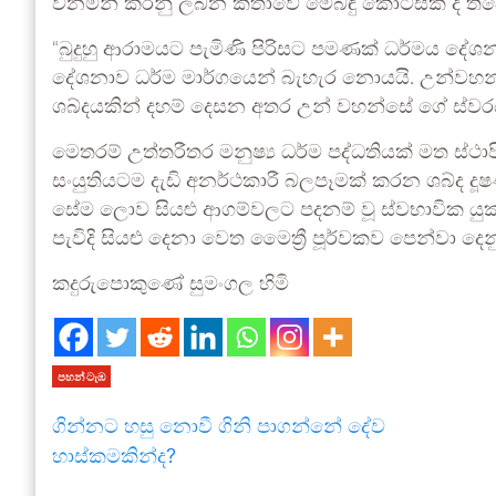
වනමින් කරනු ලබන කතාවේ මෙබඳු කොටසක් ද තිබ
“බුදුහු ආරාමයට පැමිණි පිරිසට පමණක් ධර්මය දේශ
දේශනාව ධර්ම මාර්ගයෙන් බැහැර නොයයි. උන්වහන්
ශබ්දයකින් දහම් දෙසන අතර උන් වහන්සේ ගේ ස්වරය 
මෙතරම් උත්තරීතර මනුෂ්‍ය ධර්ම පද්ධතියක් මත ස්ථා
සංයුතියටම දැඩි අනර්ථකාරී බලපෑමක් කරන ශබ්ද දූෂ
සේම ලොව සියළු ආගම්වලට පදනම් වූ ස්වභාවික යු
පැවිදි සියළු දෙනා වෙත මෛත්‍රී පූර්වකව පෙන්වා දෙ
කදුරුපොකුණේ සුමංගල හිමි
පහන් ටැඹ
ගින්නට හසු නොවී ගිනි පාගන්නේ දේව
හාස්කමකින්ද?