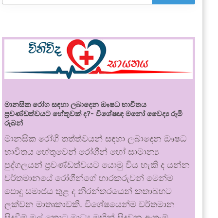
මානසික රෝග සඳහා ලබාදෙන ඖෂධ භාවිතය
ප්‍රචණ්ඩත්වයට හේතුවක් ද?- විශේෂඥ මනෝ වෛද්‍ය රූමි
රූබන්
මානසික රෝගී තත්ත්වයන් සඳහා ලබාදෙන ඖෂධ
භාවිතය හේතුවෙන් රෝගීන් හෝ සාමාන්‍ය
පුද්ගලයන් ප්‍රචණ්ඩත්වයට යොමු විය හැකි ද යන්න
වර්තමානයේ රෝගීන්ගේ භාරකරුවන් මෙන්ම
පොදු සමාජය තුළ ද නිරන්තරයෙන් කතාබහට
ලක්වන මාතෘකාවකි. විශේෂයෙන්ම වර්තමාන
සිදුවීම් මුල් කොට මාධ්‍ය මඟින් සිදුවන ඇතැම්