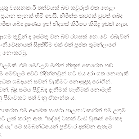
 යුතු ව්‍යසනකාරී තත්වයක් බව කවුරුත් එක හෙළා
්‍රධාන තැනක් හිමි වෙයි. නිමිත්ත කවරක් වුවත් ශබ්ද
ක ශබ්ද දූෂණය ඉන් නිදහස් කිරීමට කිසිදු ඉඩක් නැත.
ම් තුළින් ද ඉස්මතු වන බව රහසක් නොවේ. එබැවින්
ංනිවේදනයක් සිදුකිරීම එක් එක් පූජක තුමන්ලාගේ
පළ නොකරමු.
 මෙවලමකි. එම මෙවලම මඟින් නිකුත් කෙරෙන හඬ
් එම මෙවලම අවට හිඳින්නවුන් හට එය දරා ගත නොහැකි
ික ශබ්දයන් සවන් වැකීමට නොසුදුසු රෝගීන්,
වන්, බුදු සමය පිළිබඳ දැනීමක් හැඟීමක් නොමැති
ණු පීඩාවකට පත් වනු ඒකාන්ත ය.
නොකරන එම ආගමික සංස්ථා පාලනාධිකාරීන් එම උතුම්
ට ලක් කරනු ඇත. “සද්දේ ටිකක් වැඩි වුණත් මොකද
් යැ” මේ සම්බන්ධයෙන් ප්‍රතිචාර දක්වන ඇතැම්
.