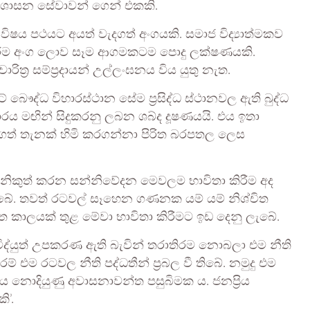
යා ශාසන සේවාවන් ගෙන් එකකි.
 විෂය පථයට අයත් වැදගත් අංගයකි. සමාජ විද්‍යාත්මකව
ි කර්ම අංග ලොව සෑම ආගමකටම පොදු ලක්ෂණයකි.
ාරිත්‍ර සම්ප්‍රදායන් උල්ලංඝනය විය යුතු නැත.
බෞද්ධ විහාරස්ථාන සේම ප්‍රසිද්ධ ස්ථානවල ඇති බුද්ධ
්‍රචාරය මඟින් සිදුකරනු ලබන ශබ්ද දූෂණයයි. එය ඉතා
ගත් තැනක් හිමි කරගන්නා පිරිත බරපතල ලෙස
් නිකුත් කරන සන්නිවේදන මෙවලම භාවිතා කිරීම අද
. තවත් රටවල් සෑහෙන ගණනක යම් යම් නිශ්චිත
ිත කාලයක් තුළ මේවා භාවිතා කිරීමට ඉඩ දෙනු ලැබේ.
 විද්යුත් උපකරණ ඇති බැවින් තරාතිරම නොබලා එම නීති
් එම රටවල නීති පද්ධතීන් ප්‍රබල වී තිබේ. නමුදු එම
නොදියුණු අවාසනාවන්ත පසුබිමක ය. ජනප්‍රිය
ි’.