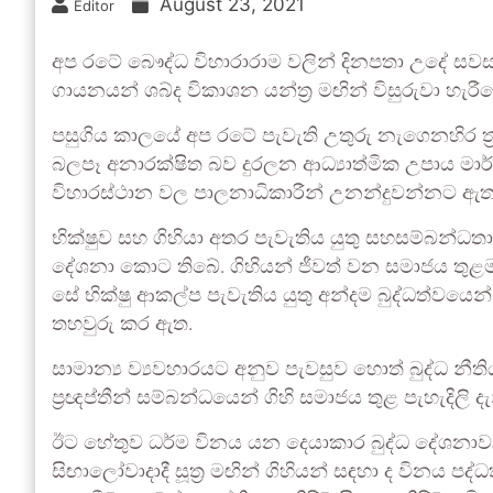
August 23, 2021
Editor
අප රටේ බෞද්ධ විහාරාරාම වලින් දිනපතා උදේ සවස පිර
ගායනයන් ශබ්ද විකාශන යන්ත්‍ර මඟින් විසුරුවා හැරී
පසුගිය කාලයේ අප රටේ පැවැති උතුරු නැගෙනහිර ත්
බලපෑ අනාරක්ෂිත බව දුරලන ආධ්‍යාත්මික උපාය මාර්
විහාරස්ථාන වල පාලනාධිකාරීන් උනන්දුවන්නට ඇත
භික්ෂුව සහ ගිහියා අතර පැවැතිය යුතු සහසම්බන්ධත
දේශනා කොට තිබේ. ගිහියන් ජීවත් වන සමාජය තුළම 
සේ භික්ෂු ආකල්ප පැවැතිය යුතු අන්දම බුද්ධත්වයෙන් ව
තහවුරු කර ඇත.
සාමාන්‍ය ව්‍යවහාරයට අනුව පැවසුව හොත් බුද්ධ න
ප්‍රඥප්තීන් සම්බන්ධයෙන් ගිහි සමාජය තුළ පැහැදිලි ද
ඊට හේතුව ධර්ම විනය යන දෙයාකාර බුද්ධ දේශනාවලි
සිඟාලෝවාදාදී සූත්‍ර මඟින් ගිහියන් සඳහා ද විනය පද්