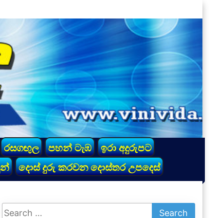
රසගඟුල
පහන් ටැඹ
ඉරා අදුරුපට
න්
දොස් දුරු කරවන දොස්තර උපදෙස්