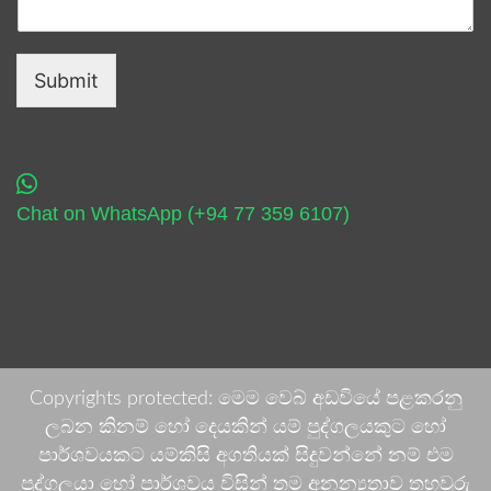
Submit
Chat on WhatsApp (+94 77 359 6107)
Copyrights protected: මෙම වෙබ් අඩවියේ පළකරනු
ලබන කිනම් හෝ දෙයකින් යම් පුද්ගලයකුට හෝ
පාර්ශවයකට යම්කිසි අගතියක් සිදුවන්නේ නම් එම
පුද්ගලයා හෝ පාර්ශවය විසින් තම අනන්‍යතාව තහවුරු