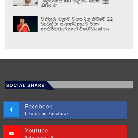
“දොවාගත් කිරි කළයට ගොම මුසු
කිරීමක්”
විනිසුරු විශ්‍රාම වයස දිගු කිරීමේ 22
ව්‍යවස්ථා සංශෝධනයට මහා
නාහිමිවරුන්ගෙන් විරෝධයක් නෑ
SOCIAL SHARE
Facebook
Like us on Facebook
Youtube
Subscribe US