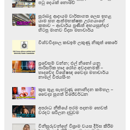
පටු දෙයක් නොවේ
සුරාබදු ආදායම වාර්තාගත ලෙස ඉහළ
යාම සහ ආත්මභක්ෂක උරගයාගේ
කතාව – ආචාර්ය ප්‍රණීත් අභයසුන්දර
හිටපු මානව විද්‍යා මහාචාර්ය
විශ්වවිද්‍යාල කඩඉම් ලකුණු නිකුත් කෙරේ
ප්‍රවේසම් වන්න; එල් නිනෝ යනු
පාරිසරික හෘද රෝග අවදානමකි –
හෘදවේද විශේෂඥ වෛද්‍ය මහාචාර්ය
නාමල් විජයසිංහ
කුස තුළ සැඟවුණු නොනිදන කම්හල –
වෛද්‍ය සුගත් විජේවර්ධන
අපරාධ නීතියේ පරම පදනම හෙවත්
වරදට සරිලන දඬුවම
විනිසුරුවන්ගේ විශ්‍රාම වයස දීර්ඝ කිරීම