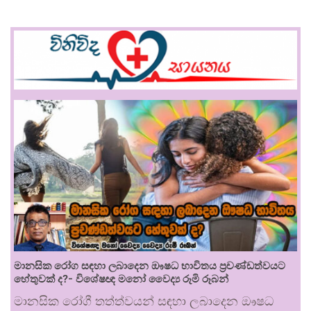
මානසික රෝග සඳහා ලබාදෙන ඖෂධ භාවිතය ප්‍රචණ්ඩත්වයට
හේතුවක් ද?- විශේෂඥ මනෝ වෛද්‍ය රූමි රූබන්
මානසික රෝගී තත්ත්වයන් සඳහා ලබාදෙන ඖෂධ