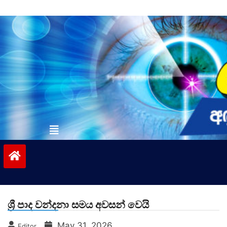
Skip
to
content
vinivida.lk
ශ්‍රී පාද වන්දනා සමය අවසන් වෙයි
May 31, 2026
Editor