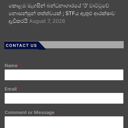
කොළඹ මැගසින් බන්ධනාගාරයේ ‘ඊ’ වාට්ටුවේ
නොසන්සුන් තත්ත්වයක් ; STFය ඇතුළු ආරක්ෂාව
දැඩිකරයි
August 7, 2026
CONTACT US
Name
*
Email
*
Comment or Message
*