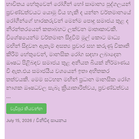
භාවිතය හේතුවෙන් රෝගීන් හෝ සාමාන්‍ය පුද්ගලයන්
ප්‍රචණ්ඩත්වයට යොමු විය හැකි ද යන්න වර්තමානයේ
රෝගීන්ගේ භාරකරුවන් මෙන්ම පොදු සමාජය තුළ ද
නිරන්තරයෙන් කතාබහට ලක්වන මාතෘකාවකි.
විශේෂයෙන්ම වර්තමාන සිදුවීම් මුල් කොට මාධ්‍ය
මඟින් සිදුවන ඇතැම් අසත්‍ය ප්‍රචාර සහ කරුණු විකෘති
කිරීම් හේතුවෙන්, මානසික රෝග සඳහා ලබාදෙන
ඖෂධ පිළිබඳව සමාජය තුළ අනියත බියක් නිර්මාණය
වී ඇත.එය සමාජයීය වශයෙන් ඉතා අහිතකර
තත්වයකි. මෙම සටහන මඟින් ප්‍රධාන මානසික රෝග
නාශක ඖෂධවල සැබෑ ක්‍රියාකාරීත්වය, ප්‍රචණ්ඩත්වය
…
වැඩිපුර කියවන්න
විනිවිද සායනය
July 15, 2026
/