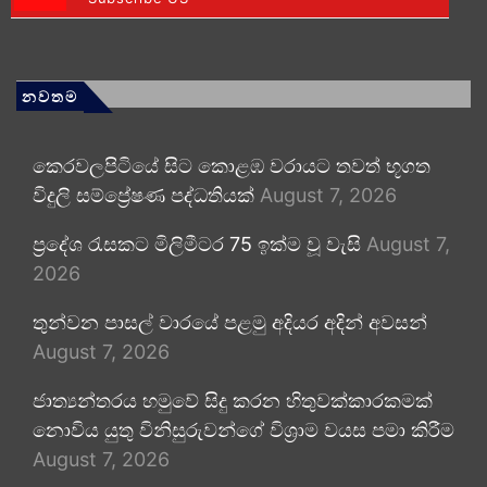
නවතම
කෙරවලපිටියේ සිට කොළඹ වරායට තවත් භූගත
විදුලි සම්ප්‍රේෂණ පද්ධතියක්
August 7, 2026
ප්‍රදේශ රැසකට මිලිමීටර 75 ඉක්ම වූ වැසි
August 7,
2026
තුන්වන පාසල් වාරයේ පළමු අදියර අදින් අවසන්
August 7, 2026
ජාත්‍යන්තරය හමුවේ සිදු කරන හිතුවක්කාරකමක්
නොවිය යුතු විනිසුරුවන්ගේ විශ්‍රාම වයස පමා කිරීම
August 7, 2026