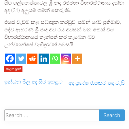
සිට ගල්පොත්තාවල ශ්‍රී පාද රජමහා විහාරස්ථානය දක්වා
අද (31) අලුයම ගමන් කෙරුණි.
එසේ වැඩම කළ සධාතුක කරඩුව, සමන් දේව ප්‍රතිමාව,
දේව ආභරණ ශ්‍රී පාද අවාරය අවසන් වන තෙක් එම
විහාරස්ථානයේ තැන්පත් කර තැබෙන බව
උන්වහන්සේ වැඩිදුරටත් පවසයි.
කාලීන පුවත්
ඉන්ධන මිල අද සිට ඉහළට
අද ප්‍රදේශ රැසකට තද වැසි