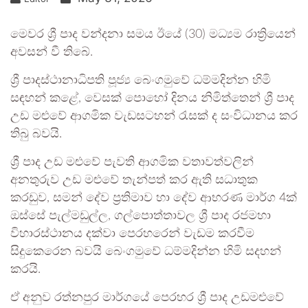
මෙවර ශ්‍රී පාද වන්දනා සමය ඊයේ (30) මධ්‍යම රාත්‍රියෙන්
අවසන් වී තිබේ.
ශ්‍රී පාදස්ථානාධිපති පූජ්‍ය බෙංගමුවේ ධම්මදින්න හිමි
සඳහන් කළේ, වෙසක් පොහෝ දිනය නිමිත්තෙන් ශ්‍රී පාද
උඩ මළුවේ ආගමික වැඩසටහන් රැසක් ද සංවිධානය කර
තිබු බවයි.
ශ්‍රී පාද උඩ මළුවේ පැවති ආගමික වතාවත්වලින්
අනතුරුව උඩ මළුවේ තැන්පත් කර ඇති සධාතුක
කරඩුව, සමන් දේව ප්‍රතිමාව හා දේව ආභරණ මාර්ග 4ක්
ඔස්සේ පැල්මඩුල්ල, ගල්පොත්තාවල ශ්‍රී පාද රජමහා
විහාරස්ථානය දක්වා පෙරහරෙන් වැඩම කරවීම
සිදුකෙරෙන බවයි බෙංගමුවේ ධම්මදින්න හිමි සදහන්
කරයි.
ඒ අනුව රත්නපුර මාර්ගයේ පෙරහර ශ්‍රී පාද උඩමළුවේ