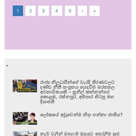
1
2
3
4
5
›
»
.
රාජ්‍ය නිලධාරීන්ගේ වැරදි තීරණවලට
දණ්ඩ නීති සංග්‍රහය යෙදවීම බරපතල
අවභාවිතයකි – සුනිල් කන්නන්ගර
කොළඹ, රත්නපුර, අම්පාර හිටපු මහ
දිසාපති
ලෝකයේ අඩුවෙන්ම නිදා ගන්නා ජාතිය?
නැව් වලින් බහලුම් මුහුදට පෙරලීම සුළු