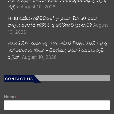
සිල්වා
August 10, 2026
H-1B රැකියා අහිමිවීමේදී ලැබෙන දින 60 සහන
කාලය අහෝසි කිරීමට ඇමෙරිකාව සූදානම්?
August
10, 2026
මනෝ විද්‍යාත්මක මූලයන් ඔස්සේ විසඳුම් සෙවිය යුතු
බන්ධනාගාර අර්බුද – විශේෂඥ මනෝ වෛද්‍ය රූමි
රූබන්
August 10, 2026
CONTACT US
Name
*