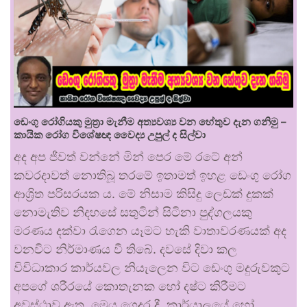
ඩෙංගු රෝගියකු ⁣මුත්‍රා මැනීම අත්‍යවශ්‍ය වන හේතුව දැන ගනිමු –
කායික රෝග විශේෂඥ වෛද්‍ය උපුල් ද සිල්වා
අද අප ජීවත් වන්නේ මින් පෙර මේ රටේ අන්
කවරදාවත් නොතිබූ තරමේ ඉතාමත් ඉහළ ඩෙංගු රෝග
ආශ්‍රිත පරිසරයක ය. මේ නිසාම කිසිදු ලෙඩක් දුකක්
නොමැතිව නිදහසේ සතුටින් සිටිනා පුද්ගලයකු
මරණය දක්වා රැගෙන යෑමට හැකි වාතාවරණයක් අද
වනවිට නිර්මාණය වී තිබේ. දවසේ දිවා කල
විවිධාකාර කාර්යවල නියැලෙන විට ඩෙංගු මදුරුවකුට
අපගේ ශරීරයේ කොතැනක හෝ දෂ්ට කිරීමට
අවස්ථාව ඇත. මෙය ගෙදර දී, කාර්යාලයේ හෝ