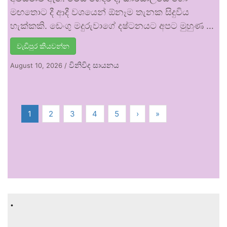
මඟතොට දී ආදී වශයෙන් ඕනෑම තැනක සිදුවිය
හැක්කකි. ඩෙංගු මදුරුවාගේ දෂ්ටනයට අපට මුහුණ …
වැඩිපුර කියවන්න
විනිවිද සායනය
August 10, 2026
/
1
2
3
4
5
›
»
.