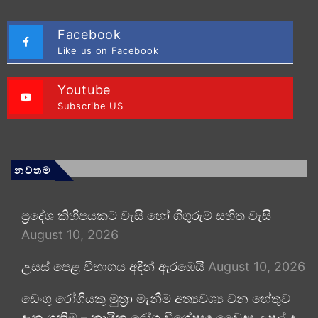
Facebook
Like us on Facebook
Youtube
Subscribe US
නවතම
ප්‍රදේශ කිහිපයකට වැසි හෝ ගිගුරුම් සහිත වැසි
August 10, 2026
උසස් පෙළ විභාගය අදින් ඇරඹෙයි
August 10, 2026
ඩෙංගු රෝගියකු ⁣මුත්‍රා මැනීම අත්‍යවශ්‍ය වන හේතුව
දැන ගනිමු – කායික රෝග විශේෂඥ වෛද්‍ය උපුල් ද