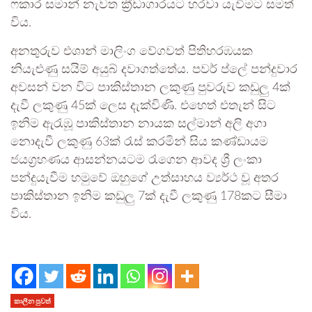
ෆකාර සමාන් නැවත ක්‍රීඩාගාරයට හරවා යැවීමට සමත්
විය.
අනතුරුව එශාන් මාලිංග වේගවත් පිතිහරඹයක
නියැළුණු සයිම් අයුබ් දවාගත්තේය. පවර් ප්ලේ පන්දුවාර
අවසන් වන විට පාකිස්තාන ලකුණු පුවරුව කඩුලු 4ක්
දැවී ලකුණු 45ක් ලෙස දැක්විණි. එහෙත් එතැන් සිට
ඉනිම ඇරැඹූ පාකිස්තාන නායක සල්මාන් අලි අගා
නොදැවී ලකුණු 63ක් රැස් කරමින් සිය කණ්ඩායම
ජයග්‍රහණය ආසන්නයටම රැගෙන ආවද ශ්‍රී ලංකා
පන්දුයැවීම හමුවේ ඔහුගේ උත්සාහය ව්‍යර්ථ වූ අතර
පාකිස්තාන ඉනිම කඩුලු 7ක් දැවී ලකුණු 178කට සීමා
විය.
කාලීන පුවත්