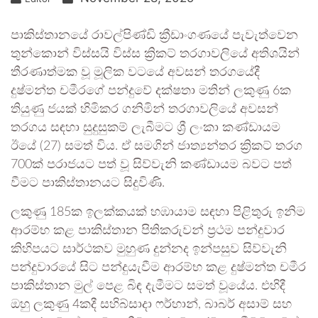
පාකිස්තානයේ රාවල්පිණ්ඩි ක්‍රීඩාංගණයේ පැවැත්වෙන
තුන්කොන් විස්සයි විස්ස ක්‍රිකට් තරගාවලියේ අතිශයින්
තීරණාත්මක වූ මූලික වටයේ අවසන් තරගයේදී
දුෂ්මන්ත චමීරගේ පන්දුවේ දක්ෂතා මතින් ලකුණු 6ක
තියුණු ජයක් හිමිකර ගනිමින් තරගාවලියේ අවසන්
තරගය සඳහා සුදුසුකම් ලැබීමට ශ්‍රී ලංකා කණ්ඩායම
ඊයේ (27) සමත් විය. ඒ සමගින් ජාත්‍යන්තර ක්‍රිකට් තරග
700ක් පරාජයට පත් වූ සිව්වැනි කණ්ඩායම බවට පත්
වීමට පාකිස්තානයට සිදුවිණි.
ලකුණු 185ක ඉලක්කයක් හඹායාම සඳහා පිළිතුරු ඉනිම
ආරම්භ කළ පාකිස්තාන පිතිකරුවන් ප්‍රථම පන්දුවාර
කිහිපයට සාර්ථකව මුහුණ දුන්නද ඉන්පසුව සිව්වැනි
පන්දුවාරයේ සිට පන්දුයැවීම ආරම්භ කළ දුෂ්මන්ත චමීර
පාකිස්තාන මුල් පෙළ බිඳ දැමීමට සමත් වූයේය. එහිදී
ඔහු ලකුණු 4කදී සහිබ්සාදා ෆර්හාන්, බාබර් අසාම් සහ