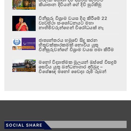
කියාපාන දිවියන් ගේ දිවි සුරකිමු
විනිසුරු විශ්‍රාම වයස දිගු කිරීමේ 22
ව්‍යවස්ථා සංශෝධනයට මහා
නාහිමිවරුන්ගෙන් විරෝධයක් නෑ
ජාත්‍යන්තරය හමුවේ සිදු කරන
හිතුවක්කාරකමක් නොවිය යුතු
විනිසුරුවන්ගේ විශ්‍රාම වයස පමා කිරීම
මනෝ විද්‍යාත්මක මූලයන් ඔස්සේ විසඳුම්
සෙවිය යුතු බන්ධනාගාර අර්බුද –
විශේෂඥ මනෝ වෛද්‍ය රූමි රූබන්
SOCIAL SHARE