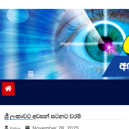
Skip
to
content
vinivida.lk
ශ්‍රී ලංකාවට අවසන් සටනට වරම්
November 28, 2025
Editor