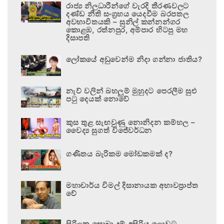
රාජ්‍ය නිලධාරීන්ගේ වැරදි තීරණවලට
දණ්ඩ නීති සංග්‍රහය යෙදවීම බරපතල
අවභාවිතයකි – සුනිල් කන්නන්ගර
කොළඹ, රත්නපුර, අම්පාර හිටපු මහ
දිසාපති
ලෝකයේ අඩුවෙන්ම නිදා ගන්නා ජාතිය?
නැව් වලින් බහලුම් මුහුදට පෙරලීම සුළු
පටු දෙයක් නොවේ
කුස තුළ සැඟවුණු නොනිදන කම්හල –
වෛද්‍ය සුගත් විජේවර්ධන
ගණිතය බැරිකම මෝඩකමක් ද?
මහාචාර්ය විමල් දිසානායක අභාවප්‍රාප්ත
වේ
සිරිලක සොබා දම් අසිරිය ලොවට