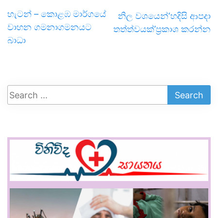
හැටන් – කොළඹ මාර්ගයේ
නිල වශයෙන්‘හදිසි ආපදා
වාහන ගමනාගමනයට
තත්ත්වයක්’ප්‍රකාශ කරන්න
බාධා