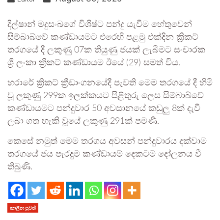
දිල්ෂාන් මදුසංඛගේ විශිෂ්ට පන්දු යැවීම හේතුවෙන්
සිම්බාබ්වේ කණ්ඩායමට එරෙහි පළමු එක්දින ක්‍රිකට්
තරගයේ දී ලකුණු 07ක තියුණු ජයක් ලැබීමට සංචාරක
ශ්‍රී ලංකා ක්‍රිකට් කණ්ඩායම ඊයේ (29) සමත් විය.
හරාරේ ක්‍රිකට් ක්‍රීඩාංගනයේදී පැවති මෙම තරගයේ දී හිමි
වූ ලකුණු 299ක ඉලක්කයට පිළිතුරු ලෙස සිම්බාබ්වේ
කණ්ඩායමට පන්දුවාර 50 අවසානයේ කඩුලු 8ක් දැවී
ලබා ගත හැකි වූයේ ලකුණු 291ක් පමණී.
කෙසේ නමුත් මෙම තරගය අවසන් පන්දුවාරය දක්වාම
තරගයේ ජය පැරදුම කණ්ඩායම් දෙකටම දෝලනය වී
තිබුණි.
කාලීන පුවත්