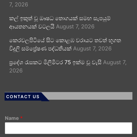
7, 2026
කල් ඉකුත් වූ ඖෂධ තොගයක් සමඟ සැපයුම්
ආයතනයක් වටලයි
August 7, 2026
කෙරවලපිටියේ සිට කොළඹ වරායට තවත් භූගත
විදුලි සම්ප්‍රේෂණ පද්ධතියක්
August 7, 2026
ප්‍රදේශ රැසකට මිලිමීටර 75 ඉක්ම වූ වැසි
August 7,
2026
CONTACT US
Name
*