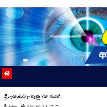
Skip
to
content
vinivida.lk
ශ්‍රී ලංකාවට ලකුණු 7ක ජයක්
August 30, 2025
Editor