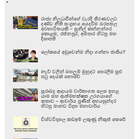
රාජ්‍ය නිලධාරීන්ගේ වැරදි තීරණවලට
දණ්ඩ නීති සංග්‍රහය යෙදවීම බරපතල
අවභාවිතයකි – සුනිල් කන්නන්ගර
කොළඹ, රත්නපුර, අම්පාර හිටපු මහ
දිසාපති
ලෝකයේ අඩුවෙන්ම නිදා ගන්නා ජාතිය?
නැව් වලින් බහලුම් මුහුදට පෙරලීම සුළු
පටු දෙයක් නොවේ
සුරාබදු ආදායම වාර්තාගත ලෙස ඉහළ
යාම සහ ආත්මභක්ෂක උරගයාගේ
කතාව – ආචාර්ය ප්‍රණීත් අභයසුන්දර
හිටපු මානව විද්‍යා මහාචාර්ය
විශ්වවිද්‍යාල කඩඉම් ලකුණු නිකුත් කෙරේ