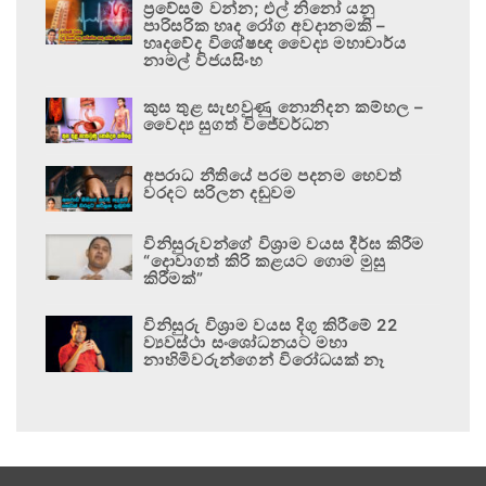
ප්‍රවේසම් වන්න; එල් නිනෝ යනු
පාරිසරික හෘද රෝග අවදානමකි –
හෘදවේද විශේෂඥ වෛද්‍ය මහාචාර්ය
නාමල් විජයසිංහ
කුස තුළ සැඟවුණු නොනිදන කම්හල –
වෛද්‍ය සුගත් විජේවර්ධන
අපරාධ නීතියේ පරම පදනම හෙවත්
වරදට සරිලන දඬුවම
විනිසුරුවන්ගේ විශ්‍රාම වයස දීර්ඝ කිරීම
“දොවාගත් කිරි කළයට ගොම මුසු
කිරීමක්”
විනිසුරු විශ්‍රාම වයස දිගු කිරීමේ 22
ව්‍යවස්ථා සංශෝධනයට මහා
නාහිමිවරුන්ගෙන් විරෝධයක් නෑ