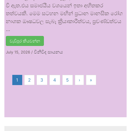
වී ඇත.එය සමාජයීය වශයෙන් ඉතා අහිතකර
තත්වයකි. මෙම සටහන මඟින් ප්‍රධාන මානසික රෝග
නාශක ඖෂධවල සැබෑ ක්‍රියාකාරීත්වය, ප්‍රචණ්ඩත්වය
…
වැඩිපුර කියවන්න
විනිවිද සායනය
July 15, 2026
/
1
2
3
4
5
›
»
.