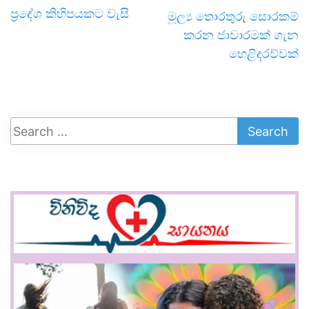
ප්‍රදේශ කිහිපයකට වැසි
මූල්‍ය තොරතුරු සොරකම්
කරන ජාවාරමක් ගැන
හෙළිදරව්වක්