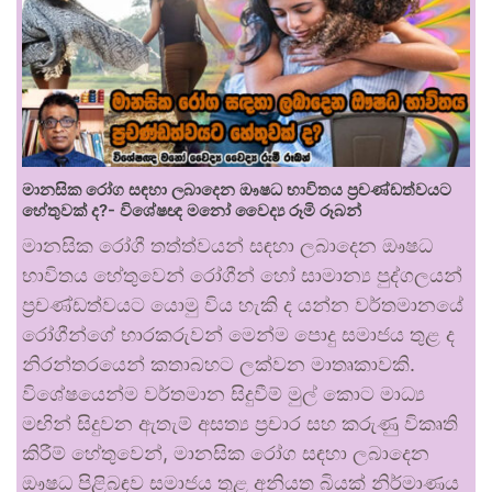
මානසික රෝග සඳහා ලබාදෙන ඖෂධ භාවිතය ප්‍රචණ්ඩත්වයට
හේතුවක් ද?- විශේෂඥ මනෝ වෛද්‍ය රූමි රූබන්
මානසික රෝගී තත්ත්වයන් සඳහා ලබාදෙන ඖෂධ
භාවිතය හේතුවෙන් රෝගීන් හෝ සාමාන්‍ය පුද්ගලයන්
ප්‍රචණ්ඩත්වයට යොමු විය හැකි ද යන්න වර්තමානයේ
රෝගීන්ගේ භාරකරුවන් මෙන්ම පොදු සමාජය තුළ ද
නිරන්තරයෙන් කතාබහට ලක්වන මාතෘකාවකි.
විශේෂයෙන්ම වර්තමාන සිදුවීම් මුල් කොට මාධ්‍ය
මඟින් සිදුවන ඇතැම් අසත්‍ය ප්‍රචාර සහ කරුණු විකෘති
කිරීම් හේතුවෙන්, මානසික රෝග සඳහා ලබාදෙන
ඖෂධ පිළිබඳව සමාජය තුළ අනියත බියක් නිර්මාණය