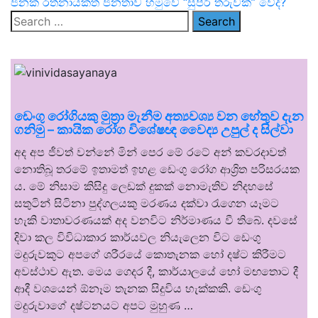
ජනක රත්නායකත් ජනතාව හමුවේ “සුපිරි තරුවක්” වේද?
Search
for:
ඩෙංගු රෝගියකු ⁣මුත්‍රා මැනීම අත්‍යවශ්‍ය වන හේතුව දැන
ගනිමු – කායික රෝග විශේෂඥ වෛද්‍ය උපුල් ද සිල්වා
අද අප ජීවත් වන්නේ මින් පෙර මේ රටේ අන් කවරදාවත්
නොතිබූ තරමේ ඉතාමත් ඉහළ ඩෙංගු රෝග ආශ්‍රිත පරිසරයක
ය. මේ නිසාම කිසිදු ලෙඩක් දුකක් නොමැතිව නිදහසේ
සතුටින් සිටිනා පුද්ගලයකු මරණය දක්වා රැගෙන යෑමට
හැකි වාතාවරණයක් අද වනවිට නිර්මාණය වී තිබේ. දවසේ
දිවා කල විවිධාකාර කාර්යවල නියැලෙන විට ඩෙංගු
මදුරුවකුට අපගේ ශරීරයේ කොතැනක හෝ දෂ්ට කිරීමට
අවස්ථාව ඇත. මෙය ගෙදර දී, කාර්යාලයේ හෝ මඟතොට දී
ආදී වශයෙන් ඕනෑම තැනක සිදුවිය හැක්කකි. ඩෙංගු
මදුරුවාගේ දෂ්ටනයට අපට මුහුණ …