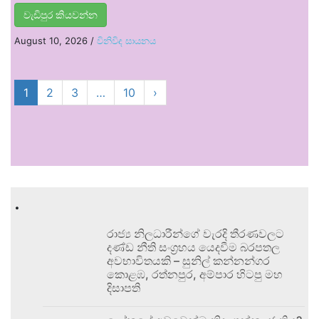
වැඩිපුර කියවන්න
August 10, 2026
/
විනිවිද සායනය
1
2
3
…
10
›
.
රාජ්‍ය නිලධාරීන්ගේ වැරදි තීරණවලට
දණ්ඩ නීති සංග්‍රහය යෙදවීම බරපතල
අවභාවිතයකි – සුනිල් කන්නන්ගර
කොළඹ, රත්නපුර, අම්පාර හිටපු මහ
දිසාපති