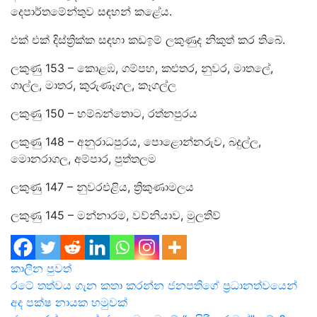
දෙපාර්තමේන්තුව සඳහන් කළේය.
එක් එක් දිස්ත්‍රික්ක සඳහා කඩඉම් ලකුණුද නිකුත් කර තිබේ.
ලකුණු 153 – කොළඹ, ගම්පහ, කළුතර, නුවර, මාතලේ,
ගාල්ල, මාතර, කුරුණෑගල, කෑගල්ල
ලකුණු 150 – හම්බන්තොට, රත්නපුරය
ලකුණු 148 – අනුරාධපුරය, පොළොන්නරුව, බදුල්ල,
මොනරාගල, අම්පාර, පුත්තලම
ලකුණු 147 – නුවරඑළිය, ත්‍රිකුණාමලය
ලකුණු 145 – මන්නාරම, වව්නියාව, මුලතිව්
කාලීන පුවත්
Post
රටේ තත්වය ගැන කතා කරන්න ජනපතිගේ ප්‍රධානත්වයෙන්
අද පක්ෂ නායක හමුවක්
navigation