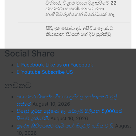
විනිසුරු විශ්‍රාම වයස දිගු කිරීමේ 22
ව්‍යවස්ථා සංශෝධනයට මහා
නාහිමිවරුන්ගෙන් විරෝධයක් නෑ
සිරිලක සොබා දම් අසිරිය ලොවට
කියාපාන දිවියන් ගේ දිවි සුරකිමු
Social Share
Facebook
Like us on Facebook
Youtube
Subscribe US
නවතම
පහ වසර ශිෂ්‍යත්ව විභාග ප්‍රතිඵල සැප්තැම්බර් මුල්
සතියේ
August 10, 2026
විදෙස් ශ්‍රමික ප්‍රේෂණ ඇ. ඩොලර් මිලියන 5,000සේ
සීමාව ඉක්මවයි
August 10, 2026
ප්‍රදේශ කිහිපයකට වැසි හෝ ගිගුරුම් සහිත වැසි
August
10, 2026