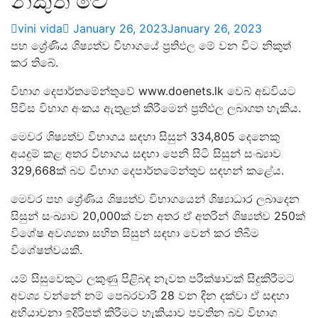
නිකුත් වේ
vini vida
January 26, 2023
January 26, 2023
පහ ශ්‍රේණිය ශිෂ්‍යත්ව විභාගයේ ප්‍රතිඵල මේ වන විට නිකුත්
කර තිබේ.
විභාග දෙපාර්තමේන්තුවේ www.doenets.lk වෙබ් අඩවියට
පිවිස විභාග අංකය ඇතුළත් කිරීමෙන් ප්‍රතිඵල ලබාගත හැකිය.
මෙවර ශිෂ්‍යත්ව විභාගය සඳහා සිසුන් 334,805 දෙනෙකු
අයදුම් කළ අතර විභාගය සඳහා පෙනී සිටි සිසුන් සංඛ්‍යාව
329,668ක් බව විභාග දෙපාර්තමේන්තුව සඳහන් කළේය.
මෙවර පහ ශ්‍රේණිය ශිෂ්‍යත්ව විභාගයෙන් ශිෂ්‍යාධාර ලබාදෙන
සිසුන් සංඛ්‍යාව 20,000ක් වන අතර ඒ අතරින් ශිෂ්‍යත්ව 250ක්
විශේෂ අවශ්‍යතා සහිත සිසුන් සඳහා වෙන් කර තිබීම
විශේෂත්වයකි.
යම් සිසුවෙකුට ලකුණු පිළිබඳ නැවත පරීක්ෂාවක් සිදුකිරීමට
අවශ්‍ය වන්නේ නම් පෙබරවාරි 28 වන දින දක්වා ඒ සඳහා
අභියාචනා ඉදිරිපත් කිරීමට හැකියාව පවතින බව විභාග