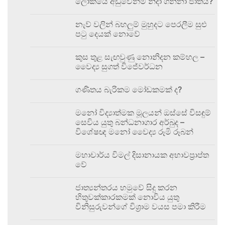
ලෝකයේ අඩුවෙන්ම නිදා ගන්නා ජාතිය?
නැව් වලින් බහලුම් මුහුදට පෙරලීම සුළු
පටු දෙයක් නොවේ
කුස තුළ සැඟවුණු නොනිදන කම්හල –
වෛද්‍ය සුගත් විජේවර්ධන
ගණිතය බැරිකම මෝඩකමක් ද?
මනෝ විද්‍යාත්මක මූලයන් ඔස්සේ විසඳුම්
සෙවිය යුතු බන්ධනාගාර අර්බුද –
විශේෂඥ මනෝ වෛද්‍ය රූමි රූබන්
මහාචාර්ය විමල් දිසානායක අභාවප්‍රාප්ත
වේ
ජාත්‍යන්තරය හමුවේ සිදු කරන
හිතුවක්කාරකමක් නොවිය යුතු
විනිසුරුවන්ගේ විශ්‍රාම වයස පමා කිරීම