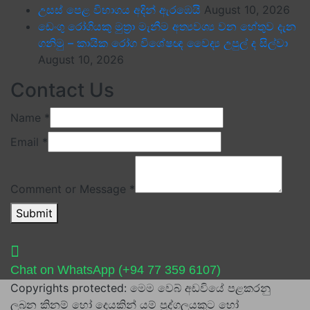
උසස් පෙළ විභාගය අදින් ඇරඹෙයි
August 10, 2026
ඩෙංගු රෝගියකු ⁣මුත්‍රා මැනීම අත්‍යවශ්‍ය වන හේතුව දැන
ගනිමු – කායික රෝග විශේෂඥ වෛද්‍ය උපුල් ද සිල්වා
August 10, 2026
Contact Us
Name
*
Email
*
Comment or Message
*
Submit
Chat on WhatsApp (+94 77 359 6107)
Copyrights protected: මෙම වෙබ් අඩවියේ පළකරනු
ලබන කිනම් හෝ දෙයකින් යම් පුද්ගලයකුට හෝ