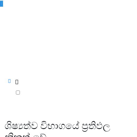
Skip
to
content
vinivida.lk
ශිෂ්‍යත්ව විභාගයේ ප්‍රතිඵල