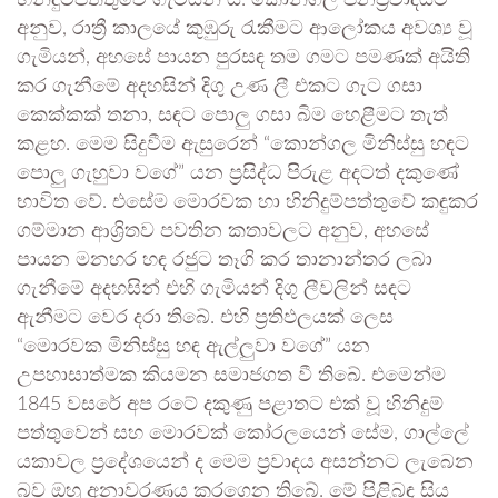
හිනිදුම්පත්තුවේ ගැමියන් ය. කොන්ගල ජනප්‍රවාදයට
අනුව, රාත්‍රී කාලයේ කුඹුරු රැකීමට ආලෝකය අවශ්‍ය වූ
ගැමියන්, අහසේ පායන පුරසඳ තම ගමට පමණක් අයිති
කර ගැනීමේ අදහසින් දිගු උණ ලී එකට ගැට ගසා
කෙක්කක් තනා, සඳට පොලු ගසා බිම හෙළීමට තැත්
කළහ. මෙම සිදුවීම ඇසුරෙන් “කොන්ගල මිනිස්සු හඳට
පොලු ගැහුවා වගේ” යන ප්‍රසිද්ධ පිරුළ අදටත් දකුණේ
භාවිත වේ. එසේම මොරවක හා හිනිදුම්පත්තුවේ කඳුකර
ගම්මාන ආශ්‍රිතව පවතින කතාවලට අනුව, අහසේ
පායන මනහර හඳ රජුට තෑගි කර තානාන්තර ලබා
ගැනීමේ අදහසින් එහි ගැමියන් දිගු ලීවලින් සඳට
ඇනීමට වෙර දරා තිබේ. එහි ප්‍රතිඵලයක් ලෙස
“මොරවක මිනිස්සු හඳ ඇල්ලුවා වගේ” යන
උපහාසාත්මක කියමන සමාජගත වී තිබේ. එමෙන්ම
1845 වසරේ අප රටේ දකුණු පළාතට එක් වූ හිනිදුම්
පත්තුවෙන් සහ මොරවක් කෝරලයෙන් සේම, ගාල්ලේ
යකාවල ප්‍රදේශයෙන් ද මෙම ප්‍රවාදය අසන්නට ලැබෙන
බව ඔහු අනාවරණය කරගෙන තිබේ. මේ පිළිබඳ සිය