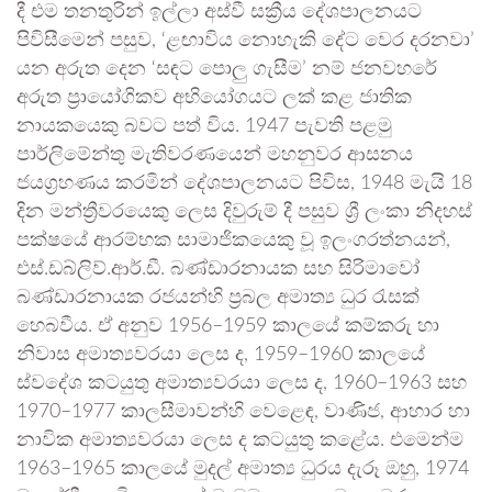
දී එම තනතුරින් ඉල්ලා අස්වී සක්‍රීය දේශපාලනයට
පිවිසීමෙන් පසුව, ‘ළඟාවිය නොහැකි දේට වෙර දරනවා’
යන අරුත දෙන ‘සඳට පොලු ගැසීම’ නම් ජනවහරේ
අරුත ප්‍රායෝගිකව අභියෝගයට ලක් කළ ජාතික
නායකයෙකු බවට පත් විය. 1947 පැවති පළමු
පාර්ලිමේන්තු මැතිවරණයෙන් මහනුවර ආසනය
ජයග්‍රහණය කරමින් දේශපාලනයට පිවිස, 1948 මැයි 18
දින මන්ත්‍රීවරයෙකු ලෙස දිවුරුම් දී පසුව ශ්‍රී ලංකා නිදහස්
පක්ෂයේ ආරම්භක සාමාජිකයෙකු වූ ඉලංගරත්නයන්,
එස්.ඩබ්ලිව්.ආර්.ඩී. බණ්ඩාරනායක සහ සිරිමාවෝ
බණ්ඩාරනායක රජයන්හි ප්‍රබල අමාත්‍ය ධුර රැසක්
හෙබවීය. ඒ අනුව 1956–1959 කාලයේ කම්කරු හා
නිවාස අමාත්‍යවරයා ලෙස ද, 1959–1960 කාලයේ
ස්වදේශ කටයුතු අමාත්‍යවරයා ලෙස ද, 1960–1963 සහ
1970–1977 කාලසීමාවන්හි වෙළෙඳ, වාණිජ, ආහාර හා
නාවික අමාත්‍යවරයා ලෙස ද කටයුතු කළේය. එමෙන්ම
1963–1965 කාලයේ මුදල් අමාත්‍ය ධුරය දැරූ ඔහු, 1974