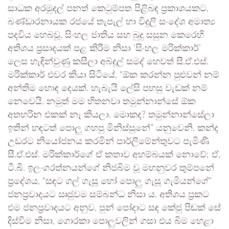
සාධක අරමුදල් පනත් කෙටුම්පත පිළිබඳ ප්‍රකාශයකට,
බණ්ඩාරනායක රජයේ තැපැල් හා විදුලි සංදේශ අමාත්‍ය
පදවිය හෙබවූ, සිංහල ජාතිය සහ බුදු සසුන කෙරෙහි
අතිශය ප්‍රසාදයක් පළ කිරීම නිසා ‘සිංහල මරික්කාර්’
ලෙස හැඳින්වුණු කසීලා අබ්දුල් සමද් හෙවත් සී.ඒ.එස්.
මරික්කාර් එවර කියා සිටියේ, “ඕක කරන්න පුළුවන් නම්
අන්තිම හොඳ දෙයක්. හැබැයි ලේසි පහසු වැඩක් නම්
නෙවෙයි. නමුත් මම හිතනවා තමුන්නාන්සේ ඕක
අතහරින එකක් නෑ කියලා. මොකද? තමුන්නාන්සේලා
ඉතින් හඳටත් පොලු ගහපු මිනිස්සුනේ” යනුවෙනි. කන්ද
උඩරට නියෝජනය කරමින් පාර්ලිමේන්තුවට පැමිණි
සී.ඒ.එස්. මරික්කාර්ගේ ඒ කතාව අහම්බයක් නොවේ; ඒ,
ටී.බී. ඉලංගරත්නයන්ගේ නිජබිම වූ මහනුවර තුම්පනේ
ප්‍රදේශය, “සඳට ගල් ගැසූ හෝ පොලු ගැසූ ගැමියන්ගේ”
ජනප්‍රවාදයට ඍජුවම සම්බන්ධ නිසා ය. අතිශය ප්‍රකට
එම ජනප්‍රවාදයට අනුව, පුන් පෝදාට සඳ කේජු පිඬක් සේ
දිස්වීම නිසා, ගොරකා පොලුවලින් ගසා එය බිම හෙළා