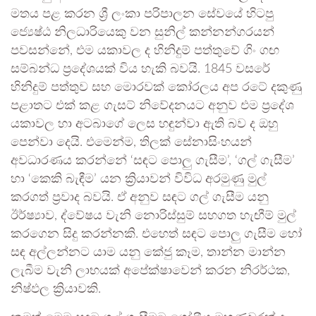
මතය පළ කරන ශ්‍රී ලංකා පරිපාලන සේවයේ හිටපු
ජ්‍යෙෂ්ඨ නිලධාරියෙකු වන සුනිල් කන්නන්ගරයන්
පවසන්නේ, එම යකාවල ද හිනිදුම් පත්තුවේ ගිං ගඟ
සම්බන්ධ ප්‍රදේශයක් විය හැකි බවයි. 1845 වසරේ
හිනිදුම් පත්තුව සහ මොරවක් කෝරලය අප රටේ දකුණු
පළාතට එක් කළ ගැසට් නිවේදනයට අනුව එම ප්‍රදේශ
යකාවල හා අටබාගේ ලෙස හඳුන්වා ඇති බව ද ඔහු
පෙන්වා දෙයි. එමෙන්ම, තිලක් සේනාසිංහයන්
අවධාරණය කරන්නේ ‘සඳට පොලු ගැසීම’, ‘ගල් ගැසීම’
හා ‘කෙකි බැඳීම’ යන ක්‍රියාවන් විවිධ අරමුණු මුල්
කරගත් ප්‍රවාද බවයි. ඒ අනුව සඳට ගල් ගැසීම යනු
ඊර්ෂ්‍යාව, ද්වේෂය වැනි නොරිස්සුම් සහගත හැඟීම් මුල්
කරගෙන සිදු කරන්නකි. එහෙත් සඳට පොලු ගැසීම හෝ
සඳ අල්ලන්නට යාම යනු කේජු කෑම, තාන්න මාන්න
ලැබීම වැනි ලාභයක් අපේක්ෂාවෙන් කරන නිරර්ථක,
නිෂ්ඵල ක්‍රියාවකි.