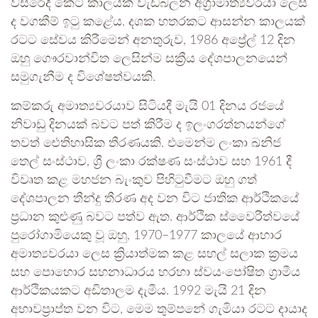
වසරේදී කෙටි කාලයක් වැඩබලන අග්‍රාමාත්‍යවරයා ලෙස
ද වගකීම් ඉටු කළේය. දශක හතරකට ආසන්න කාලයක්
රටට සේවය කිරීමෙන් අනතුරුව, 1986 අප්‍රේල් 12 දින
ඔහු ගෞරවාන්විත ලෙසින්ම සක්‍රීය දේශපාලනයෙන්
සමුගැනීම ද විශේෂත්වයකි.
කම්කරු අමාත්‍යවරයාව සිටියදී මැයි 01 දිනය රජයේ
නිවාඩු දිනයක් බවට පත් කිරීම ද ඉලංගරත්නයන්ගේ
තවත් ඓතිහාසික තීරණයකි. එමෙන්ම ලංකා ඛනිජ
තෙල් සංස්ථාව, ශ්‍රී ලංකා රක්ෂණ සංස්ථාව සහ 1961 දී
විවෘත කළ මහජන බැංකුව පිහිටුවීමට ඔහු ගත්
දේශපාලන තීන්දු තීරණ අද වන විට ජාතික ආර්ථිකයේ
ප්‍රධාන කුළුණු බවට පත්ව ඇත. ආර්ථික ස්වෛරීත්වයේ
පුරෝගාමියෙකු වූ ඔහු, 1970–1977 කාලයේ ආහාර
අමාත්‍යවරයා ලෙස ක්‍රියාත්මක කළ සහල් සලාක ක්‍රමය
සහ පොහොර සහනාධාරය හරහා ස්වයංපෝෂිත ග්‍රාමීය
ආර්ථිකයකට අඩිතාලම දැමීය. 1992 මැයි 21 දින
අභාවප්‍රාප්ත වන විට, මෙම තුම්පනේ ගැමියා රටට දායාද