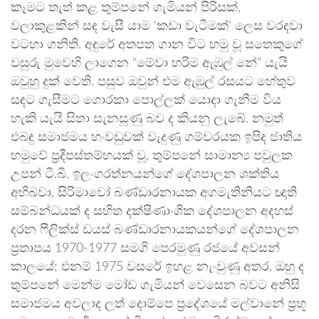
කෑමට තැත් කළ තුම්පනේ ගැමියන් පිරිසක්,
වලාකුළකින් සඳ වැසී යාම ‘කඩා වැටීමක්’ ලෙස වරදවා
වටහා ගනිති. අඳුරේ අතපත ගාන විට හමු වූ සතෙකුගේ
වසුරු මුවෙහි ලාගෙන “මේවා හරිම ඇඹුල් නේ” යැයි
ඔවුහු දුක් වෙති. පසුව ඔවුන් එම ඇඹුල් රසයට හේතුව
සඳට ගැසීමට ගොරකා පොල්ලක් යොදා ගැනීම විය
හැකි යැයි සිතා සැනසුණු බව ද කියනු ලැබේ. නමුත්
එබඳු සමාජමය හංවඩුවක් වැදුණු ගම්වරයක ඉපිද ජාතිය
හමුවේ ප්‍රදීපස්තම්භයක් වූ, තුම්පනේ සාමාන්‍ය පවුලක
උපන් ටී.බී. ඉලංගරත්නයන්ගේ දේශපාලන ශක්තිය
අභිබවා, සිරිමාවෝ බණ්ඩාරනායක අගමැතිනියට ඥාති
සම්බන්ධයක් ද සහිත දක්ෂිණාංශික දේශපාලන අදහස්
දරන ෆීලික්ස් ඩයස් බණ්ඩාරනායකයන්ගේ දේශපාලන
ප්‍රතාපය 1970-1977 සමගි පෙරමුණු රජයේ අවසන්
කාලයේ; එනම් 1975 වසරේ ඉහළ නැංවුණු අතර, ඔහු ද
තුම්පනේ මෙන්ම මෝඩ ගැමියන් වෙසෙන බවට අනිසි
සමාජමය අවලාද ලත් දොම්පෙ ප්‍රදේශයේ මල්වානේ ප්‍රභූ