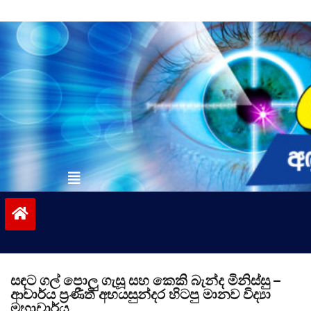
Skip
to
content
vinivida.lk
සඳට ගල් පොලු ගැසූ සහ කෙකි බැන්ද මිනිස්සු –
ආචාර්ය ප්‍රණීත් අභයසුන්දර හිටපු මානව විද්‍යා
මහාචාර්ය