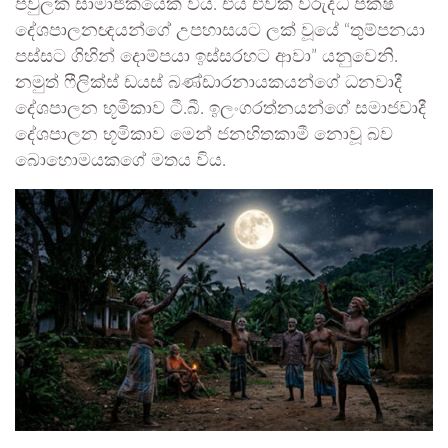
පවුලක සාමාජිකයෙක් විය. එය එවක විරුද්ධ පක්ෂ
දේශපාලනඥයන්ගේ උපහාසයට ලක් වූයේ “තුම්පනයා
පස්සට ගිහින් දොම්පයා ඉස්සරහට ආවා” යනුවෙනි.
නමුත් ෆීලික්ස් ඩයස් බණ්ඩාරනායකයන්ගේ ධනවාදී
දේශපාලන භූමිකාව ටී.බී. ඉලංගරත්නයන්ගේ සමාජවාදී
දේශපාලන භූමිකාව මෙන් ජනහිතකාමී නොවූ බව
බොහොමයකගේ මතය විය.