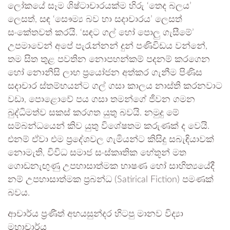
ලෝකයේ සෑම ශිෂ්ටාචාරයක්ම හිරු ‘තෙද බලය’
ලෙසත්, සඳ ‘සෞම්‍ය බව හා සදාචාරය’ ලෙසත්
සංකේතවත් කරයි. ‘සඳට ගල් හෝ පොලු ගැසීමේ’
උපමාවෙන් අපේ පැරැන්නන් දුන් පණිවිඩය වන්නේ,
තම සිත තුළ පවතින නොපහන්කම් පදනම් කරගෙන
හෝ නොනිසි ලාභ ප්‍රයෝජන අත්කර ගැනීම පිණිස
සදාචාර ස්තම්භයන්ට ගල් ගසා කාලය නාස්ති කරනවාට
වඩා, පොළොවේ පය ගසා තමන්ගේ ජීවන ගමන
බුද්ධිමත්ව සකස් කරගත යුතු බවයි. නමුදු මේ
සම්බන්ධයෙන් කිව යුතු විශේෂතම කරුණක් ද වෙයි.
එනම් ඒවා එම ප්‍රදේශවල ගැමියන්ට කිසිදු සබැඳියාවක්
නොමැති, විවිධ සමාජ සංස්කෘතික හේතූන් මත
ගොඩනැඟුණු උපහාසාත්මක භාෂණ හෝ සාහිත්‍යයේදී
නම් උපහාසාත්මක ප්‍රබන්ධ (Satirical Fiction) පමණක්
බවය.
ආචාර්ය ප්‍රණීත් අභයසුන්දර හිටපු මානව විද්‍යා
මහාචාර්ය