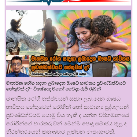
මානසික රෝග සඳහා ලබාදෙන ඖෂධ භාවිතය ප්‍රචණ්ඩත්වයට
හේතුවක් ද?- විශේෂඥ මනෝ වෛද්‍ය රූමි රූබන්
මානසික රෝගී තත්ත්වයන් සඳහා ලබාදෙන ඖෂධ
භාවිතය හේතුවෙන් රෝගීන් හෝ සාමාන්‍ය පුද්ගලයන්
ප්‍රචණ්ඩත්වයට යොමු විය හැකි ද යන්න වර්තමානයේ
රෝගීන්ගේ භාරකරුවන් මෙන්ම පොදු සමාජය තුළ ද
නිරන්තරයෙන් කතාබහට ලක්වන මාතෘකාවකි.