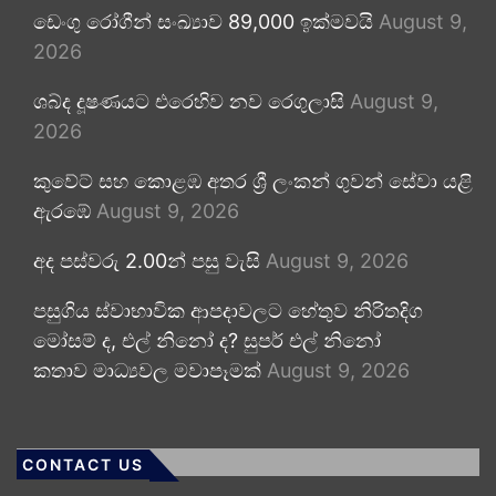
ඩෙංගු රෝගීන් සංඛ්‍යාව 89,000 ඉක්මවයි
August 9,
2026
ශබ්ද දූෂණයට එරෙහිව නව රෙගුලාසි
August 9,
2026
කුවේට් සහ කොළඹ අතර ශ්‍රී ලංකන් ගුවන් සේවා යළි
ඇරඹේ
August 9, 2026
අද පස්වරු 2.00න් පසු වැසි
August 9, 2026
පසුගිය ස්වාභාවික ආපදාවලට හේතුව නිරිතදිග
මෝසම් ද, එල් නිනෝ ද? සුපර් එල් නිනෝ
කතාව මාධ්‍යවල මවාපෑමක්
August 9, 2026
CONTACT US