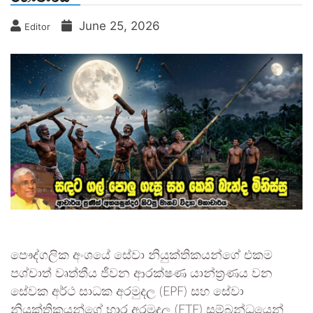
June 25, 2026
Editor
පෞද්ගලික අංශයේ සේවා නියුක්තිකයන්ගේ එකම
පශ්චාත් වෘත්තීය ජීවන ආරක්ෂණ යාන්ත්‍රණය වන
සේවක අර්ථ සාධක අරමුදල (EPF) සහ සේවා
නියුක්තිකයන්ගේ භාර අරමුදල (ETF) සම්බන්ධයෙන්