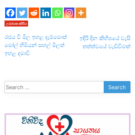
උරුමයක අසිරිය
රජය වී මිල ඉහළ දැම්මොත්
ඉදිරි දින කිහිපයේ වැසි
මෝල් හිමියන් සහල් මිලත්
තත්ත්වයේ වැඩිවීමක්
ඉහළ දමාවි