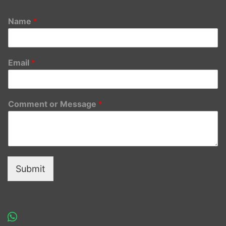
Name
*
Email
*
Comment or Message
*
Submit