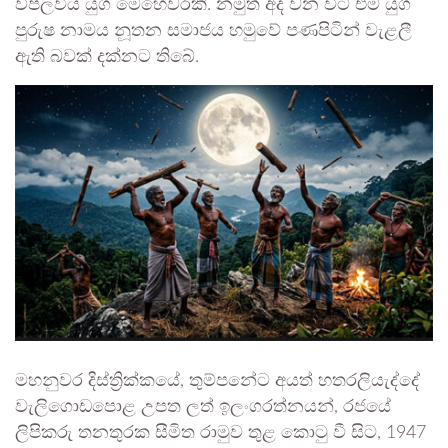
විප්ලවීය යුග මෙහෙවරකි. නමුත් අද වන විට එම යුග
පුරුෂ නාමය නූතන සමාජය හමුවේ පණපිටින් වැළලී
ඇති බවක් දක්නට තිබේ.
මහනුවර දිස්ත්‍රික්කයේ, තුම්පනේට අයත් හතරලියැද්දේ
වැලිගොඩපොළ උපත ලත් ඉලංගරත්නයන්, රජයේ
ලිපිකරු තනතුරක සීමිත රාමුව තුළ කොටු වී සිට, 1947