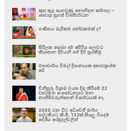
කුස තුළ සැඟවුණු නොනිදන කම්හල –
වෛද්‍ය සුගත් විජේවර්ධන
ගණිතය බැරිකම මෝඩකමක් ද?
සිරිලක සොබා දම් අසිරිය ලොවට
කියාපාන දිවියන් ගේ දිවි සුරකිමු
මහාචාර්ය විමල් දිසානායක අභාවප්‍රාප්ත
වේ
විනිසුරු විශ්‍රාම වයස දිගු කිරීමේ 22
ව්‍යවස්ථා සංශෝධනයට මහා
නාහිමිවරුන්ගෙන් විරෝධයක් නෑ
2030 වන විට අධිවේගී මාර්ග
පද්ධතියට කි.මී. 132ක්;සියලු වියදම්
දේශීය අරමුදල්වලින්