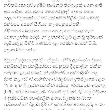
නවතම සහ සුවිශේෂීම කැබිනට් තීරණයක් ගෙන ඇති
බව වාර්තා වේ. එනම් මෙම අරමුදල් දෙකම එකම
පාලන ව්‍යුහයක් යටතට පත් කිරීම පිළිබඳවයි. මෙහිදී
එක්වරම අපගේ සිහියට නැංවෙනුයේ එහි
නිර්මාතෘවරයා වන, ‘සඳට පොලු ගසන්නකු’ ලෙස
දේශපාලනික සරදම් හා උපහාසවලට ලක් වූ තුම්පනේ
ගැමියකු වූ ටිකිරි බණ්ඩාර ඉලංගරත්න හෙවත් ටී.බී.
ඉලංගරත්නයන් ය.
ඔහුගේ දේශපාලන දිවියේ සුවිශේෂීම ලක්ෂණය වූයේ,
කෙටිකාලීන ජනප්‍රියත්වය වෙනුවට දිගුකාලීන ජාතික
ප්‍රතිලාභ ඉලක්ක කරගත් ප්‍රතිපත්ති හඳුන්වාදීමයි. ඔහු
දියත් කළ සමාජ ආරක්ෂණ විප්ලවයේ ප්‍රතිඵලයක් ලෙස
1958 අංක 15 දරන පනතින් සේවක අර්ථසාධක අරමුදල
(EPF) ස්ථාපිත කෙරුණි. එය මේ දක්වාම රුපියල් ට්‍රිලියන
4 ඉක්මවමින් පෞද්ගලික අංශයේ ලක්ෂ සංඛ්‍යාත
ශ්‍රමිකයන්ගේ විශ්‍රාම දිවියේ සුරක්ෂිතතාව තහවුරු කරන