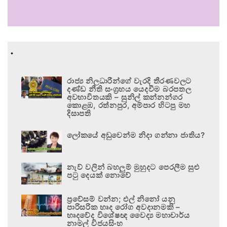
.
රාජ්‍ය නිලධාරීන්ගේ වැරදි තීරණවලට
දණ්ඩ නීති සංග්‍රහය යෙදවීම බරපතල
අවභාවිතයකි – සුනිල් කන්නන්ගර
කොළඹ, රත්නපුර, අම්පාර හිටපු මහ
දිසාපති
ලෝකයේ අඩුවෙන්ම නිදා ගන්නා ජාතිය?
නැව් වලින් බහලුම් මුහුදට පෙරලීම සුළු
පටු දෙයක් නොවේ
ප්‍රවේසම් වන්න; එල් නිනෝ යනු
පාරිසරික හෘද රෝග අවදානමකි –
හෘදවේද විශේෂඥ වෛද්‍ය මහාචාර්ය
නාමල් විජයසිංහ