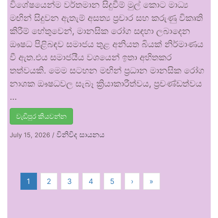
විශේෂයෙන්ම වර්තමාන සිදුවීම් මුල් කොට මාධ්‍ය
මඟින් සිදුවන ඇතැම් අසත්‍ය ප්‍රචාර සහ කරුණු විකෘති
කිරීම් හේතුවෙන්, මානසික රෝග සඳහා ලබාදෙන
ඖෂධ පිළිබඳව සමාජය තුළ අනියත බියක් නිර්මාණය
වී ඇත.එය සමාජයීය වශයෙන් ඉතා අහිතකර
තත්වයකි. මෙම සටහන මඟින් ප්‍රධාන මානසික රෝග
නාශක ඖෂධවල සැබෑ ක්‍රියාකාරීත්වය, ප්‍රචණ්ඩත්වය
…
වැඩිපුර කියවන්න
විනිවිද සායනය
July 15, 2026
/
1
2
3
4
5
›
»