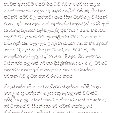
නැවත අහසටම විසිවී ගිය බව ඔවුහු විශ්වාස කළහ.
තවත් මතයකට අනුව වලාකුළු අතුරින් එබී බලමින් සඳ
තමන්ට සමච්චල් කරනවා යැයි සිතා ඕවිටිගල වැසියන්
එයට ගල් ගසා ඇත. තුන් පැත්තකින් කඳුවලින් වටවී ඇති
සබරගමු පළාතේ පල්ලෙබැද්ද ප්‍රදේශය ද මෙම කතාවට
පසුබිම් වී ඇත්තේ එහි භූගෝලීය පිහිටීම නිසාය. ගම
වටා ඇති කඳු වළල්ලට ඉහළින් පායන හඳ, කන්ද මුදුනේ
ගසක රැඳී ඇති බව සිතූ ගැමියන්, එය බිමට බෑමේ
අරමුණින් ගල් මුගුරුවලින් පහර දී ඇත. මීට අමතරව
බස්නාහිර පළාතේ ගම්පහ දිස්ත්‍රික්කයේ ජා-ඇල, බටගම
පදනම්ව ද මෙවැනිම ජනප්‍රවාද දාමයක් ව්‍යාප්තව
පවතින බව ද ඔහු අනාවරණය කරයි.
තිලක් සේනාසිංහයන් වැඩිදුරටත් දක්වන පරිදි, “හඳට
පොලු ගැසූ මිනිසුන්” ලෙස දකුණු පළාතේ වඩාත්ම
ප්‍රසිද්ධිය උසුලන්නේ මාතර හක්මනට අයත් කොන්ගල
ගම්මානයේ වැසියන් සහ මොරවක් කෝරළයේ