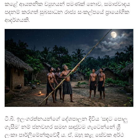
කළේ ආයතනික ව්‍යුහයන් පමණක් නොව, සමාජවාදය
පදනම් කරගත් සුබසාධන රාජ්‍ය සංකල්පයේ ප්‍රායෝගික
ආදර්ශයකි.
ටී.බී. ඉලංගරත්නයන්ගේ දේශපාලන දිවිය ‘සඳට පොලු
ගැසීම’ නම් ජනවහර සමඟ ඍජුවම ගැටෙන්නේ ශ්‍රී
ලංකා පාර්ලිමේන්තුවේදී ය. ඒ, ඔහු කළ සේවක අර්ථ