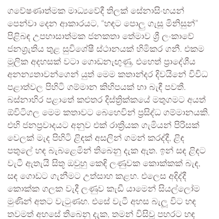
ගවේෂණාත්මක මාධ්‍යවේදී තිලක් සේනාසිංහයන්
පෙන්වා දෙන ආකාරයට, “හඳට පොලු ගැසූ මිනිසුන්”
පිළිබඳ උපහාසාත්මක ජනකතා තේමාව ශ්‍රී ලංකාවේ
ජනශ්‍රැතිය තුළ සුවිශේෂී ස්ථානයක් හිමිකර ගනී. එකම
මූලික අදහසක් වටා ගොඩනැඟුණු, එහෙත් ප්‍රාදේශීය
අනන්‍යතාවන්ගෙන් යුත් මෙම කතාන්දර දිවයිනේ විවිධ
පළාත්වල පිහිටි ගම්මාන කිහිපයක් හා බැඳී පවතී.
බස්නාහිර පළාතේ කළුතර දිස්ත්‍රික්කයේ මතුගමට අයත්
ඕවිටිගල මෙම කතාවට බෙහෙවින් ප්‍රසිද්ධ ගම්මානයකි.
එහි ජනප්‍රවාදයට අනුව එක් රාත්‍රියක ගැමියන් පිරිසක්
වෙලක් මැද පිහිටි ළිඳක් අසලින් ගමන් කරද්දී, ළිඳ
පතුලේ හඳ බැබළෙමින් තිබෙනු දැක ඇත. ඉන් සඳ ළිඳට
වැටී ඇතැයි සිතූ ඔවුහු කෙඳි ලණුවක කොක්කක් බැඳ,
සඳ ගොඩට ගැනීමට උත්සාහ කළහ. එලෙස අදිද්දී
කොක්ක ගලක වැදී ලණුව කැඩී යාමෙන් සියල්ලෝම
මුණින් අතට වැටුණහ. එසේ වැටී අහස බැලූ විට හඳ
තවමත් අහසේ තිබෙනු දැක, තමන් විසිවූ පහරට හඳ