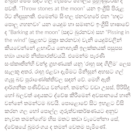
නමුත් මෙම සඳට ගල් ගැසීමට ගෝලීය මුහුණුවරක් ද
පවතී. “Throw stones at the moon” යන ඉංග්‍රීසි පිරුළ
ඊට නිදසුනකි. එමෙන්ම සිංහල ජනවහරේ එන “හඳට
පොලු ගහනවා” යන යෙදුම හා සමානව ඉංග්‍රීසි භාෂාවේ
ද “Barking at the moon” (සඳට බුරනවා) සහ “Pissing in
the wind” (සුළඟට මුත්‍රා කරනවා) වැනි යෙදුම්වලින්
කියවෙන්නේ ළඟාවිය නොහැකි ඉලක්කයක් පසුපස
හඹා යාමේ නිස්සාරත්වයයි. එමෙන්ම පැරණි
සංස්කෘතීන්හි චන්ද්‍ර ග්‍රහණයක් යනු ‘රාහු සඳ ගිලීම’ ලෙස
සැලකූ අතර, රාහු එළවා දැමීමට මිනිසුන් අහසට ගල්
ගැසූ බව පුරාණෝක්තිවල සඳන් වේ. මෙහි ඇති
දාර්ශනික පණිවිඩය වන්නේ, තමන්ට වඩා උසස්, පිරිසිදු
හෝ බලවත් දෙයකට ද්වේෂ කිරීමෙන් අවසානයේ හානි
වන්නේ තමන්ටම බවයි. පොළොවේ සිට ඉහළට විසි
කරන ගල හෝ පොල්ල ගුරුත්වාකර්ෂණයට අනුව
නැවත තමන්ගේම හිස මතට කඩා වැටෙන්නා සේ,
ද්වේෂයේ බූමරංගය ද තමන් වෙතම පැමිණේ.