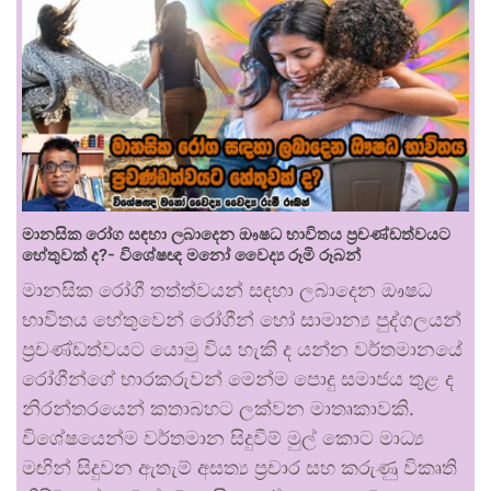
මානසික රෝග සඳහා ලබාදෙන ඖෂධ භාවිතය ප්‍රචණ්ඩත්වයට
හේතුවක් ද?- විශේෂඥ මනෝ වෛද්‍ය රූමි රූබන්
මානසික රෝගී තත්ත්වයන් සඳහා ලබාදෙන ඖෂධ
භාවිතය හේතුවෙන් රෝගීන් හෝ සාමාන්‍ය පුද්ගලයන්
ප්‍රචණ්ඩත්වයට යොමු විය හැකි ද යන්න වර්තමානයේ
රෝගීන්ගේ භාරකරුවන් මෙන්ම පොදු සමාජය තුළ ද
නිරන්තරයෙන් කතාබහට ලක්වන මාතෘකාවකි.
විශේෂයෙන්ම වර්තමාන සිදුවීම් මුල් කොට මාධ්‍ය
මඟින් සිදුවන ඇතැම් අසත්‍ය ප්‍රචාර සහ කරුණු විකෘති