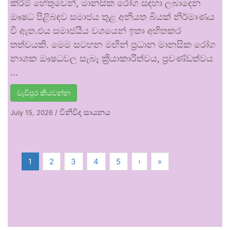
කිරීම් හේතුවෙන්, මානසික රෝග සඳහා ලබාදෙන
ඖෂධ පිළිබඳව සමාජය තුළ අනියත බියක් නිර්මාණය
වී ඇත.එය සමාජයීය වශයෙන් ඉතා අහිතකර
තත්වයකි. මෙම සටහන මඟින් ප්‍රධාන මානසික රෝග
නාශක ඖෂධවල සැබෑ ක්‍රියාකාරීත්වය, ප්‍රචණ්ඩත්වය
…
වැඩිපුර කියවන්න
විනිවිද සායනය
July 15, 2026
/
1
2
3
4
5
›
»