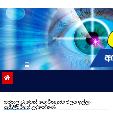
Skip
to
content
vinivida.lk
සමනල වැවෙන් ගොවිතැනට ජලය ඉල්ලා
ඇඹිලිපිටියේ උද්ඝෝෂණ