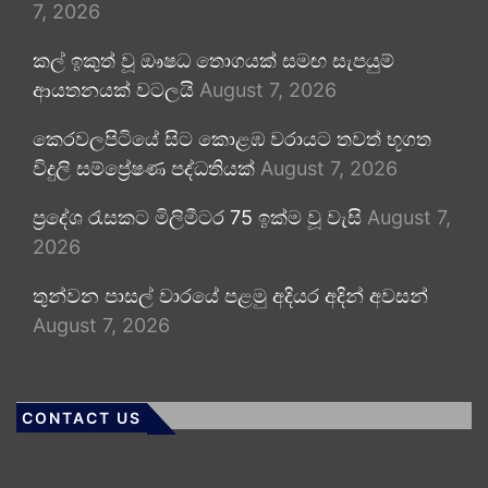
7, 2026
කල් ඉකුත් වූ ඖෂධ තොගයක් සමඟ සැපයුම්
ආයතනයක් වටලයි
August 7, 2026
කෙරවලපිටියේ සිට කොළඹ වරායට තවත් භූගත
විදුලි සම්ප්‍රේෂණ පද්ධතියක්
August 7, 2026
ප්‍රදේශ රැසකට මිලිමීටර 75 ඉක්ම වූ වැසි
August 7,
2026
තුන්වන පාසල් වාරයේ පළමු අදියර අදින් අවසන්
August 7, 2026
CONTACT US