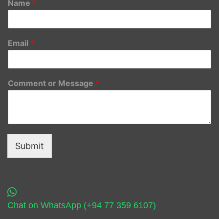
Name
*
Email
*
Comment or Message
*
Submit
Chat on WhatsApp (+94 77 359 6107)