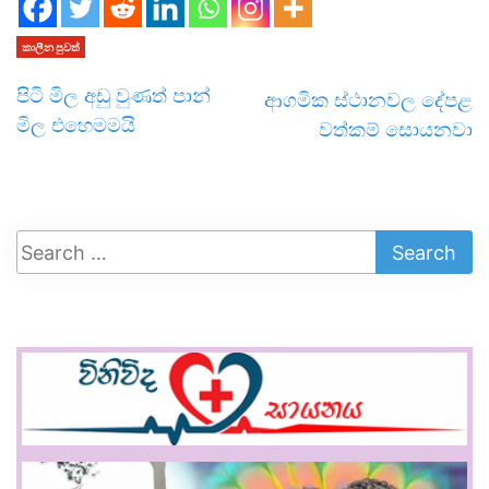
කාලීන පුවත්
පිටි මිල අඩු වුණත් පාන්
ආගමික ස්ථානවල දේපළ
මිල එහෙමමයි
වත්කම් සොයනවා