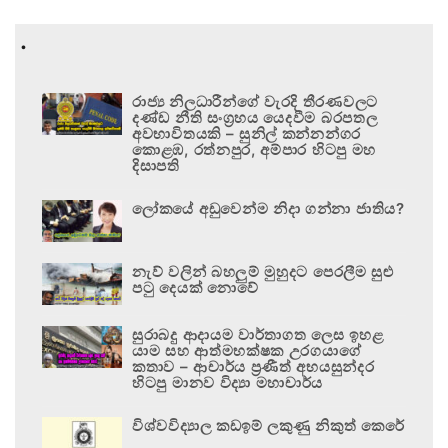
.
රාජ්‍ය නිලධාරීන්ගේ වැරදි තීරණවලට
දණ්ඩ නීති සංග්‍රහය යෙදවීම බරපතල
අවභාවිතයකි – සුනිල් කන්නන්ගර
කොළඹ, රත්නපුර, අම්පාර හිටපු මහ
දිසාපති
ලෝකයේ අඩුවෙන්ම නිදා ගන්නා ජාතිය?
නැව් වලින් බහලුම් මුහුදට පෙරලීම සුළු
පටු දෙයක් නොවේ
සුරාබදු ආදායම වාර්තාගත ලෙස ඉහළ
යාම සහ ආත්මභක්ෂක උරගයාගේ
කතාව – ආචාර්ය ප්‍රණීත් අභයසුන්දර
හිටපු මානව විද්‍යා මහාචාර්ය
විශ්වවිද්‍යාල කඩඉම් ලකුණු නිකුත් කෙරේ