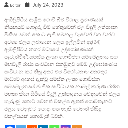
July 24, 2023
Editor
ඇඹිලිපිටිය ආශ්‍රිත ගොවි බිම් විශාල ප්‍රමාණයක්
නියඟයට ගොදුරු වීම හේතුවෙන් ජල විදුලි උත්පාදන
පිණිස වෙන් කොට ඇති සමනල වැවෙන් වගාවන්ට
අවශ්‍ය ජලය ලබාදෙන ලෙස ඉල්ලමින් අද(24)
ඇඹිලිපිටිය නගර මධ්‍යයේ උද්ගෝෂණයක්
පැවැත්විණි.සමස්ත ලංකා ගොවිජන සම්මේලනය සහ
මහවැලි රාජ්‍ය සංවිධාන එකමුතුව මෙම උද්ඝෝෂණය
සංවිධාන කර තිබූ අතර එම විරෝධතාව අතරතුර
මාධ්‍යට අදහස් දැක්වූ සමස්ත ලංකා ගොවිජන
සම්මේලනයේ ජාතික සංවිධායක නාමල් කරුණාරත්න
මහතා කියා සිටියේ විදුලි උත්පාදනය වෙනුවෙන් ජලය
හැරුණු කොට වෙනත් විකල්ප ඇතත් ගොවිතැනට
ජලය වෙනුවට යොදා ගත හැකි වෙනත් කිසිදු
විකල්පයක් නොමැති බවකි.