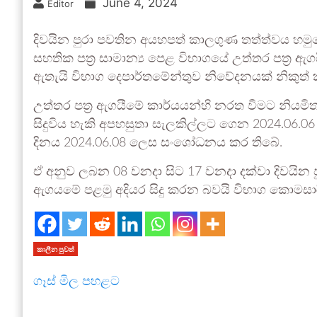
June 4, 2024
Editor
දිවයින පුරා පවතින අයහපත් කාලගුණ තත්ත්වය හමුවේ
සහතික පත්‍ර සාමාන්‍ය පෙළ විභාගයේ උත්තර පත්‍ර
ඇතැයි විභාග දෙපාර්තමේන්තුව නිවේදනයක් නිකුත් 
උත්තර පත්‍ර ඇගයීමේ කාර්යයන්හි නරත වීමට නියමිත
සිදුවිය හැකි අපහසුතා සැලකිල්ලට ගෙන 2024.06.06
දිනය 2024.06.08 ලෙස සංශෝධනය කර තිබේ.
ඒ අනුව ලබන 08 වනදා සිට 17 වනදා දක්වා දිවයින පුරා
ඇගයමේ පළමු අදියර සිදු කරන බවයි විභාග කොමසාරි
කාලීන පුවත්
ගෑස් මිල පහළට