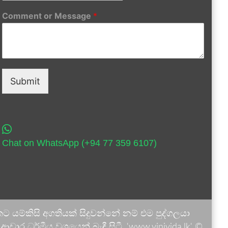
Comment or Message
*
Submit
Chat on WhatsApp (+94 77 359 6107)
 යම්කිසි අගතියක් සිදුවන්නේ නම් එම පුද්ගලයා
ාර ධර්මීය වශයෙන් බැඳී සිටී. 'www.vinivida.lk' ©