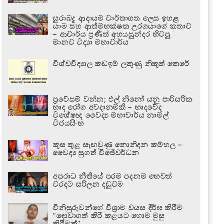
සුරාබදු ආදායම වාර්තාගත ලෙස ඉහළ
යාම සහ ආත්මභක්ෂක උරගයාගේ කතාව
– ආචාර්ය ප්‍රණීත් අභයසුන්දර හිටපු
මානව විද්‍යා මහාචාර්ය
විශ්වවිද්‍යාල කඩඉම් ලකුණු නිකුත් කෙරේ
ප්‍රවේසම් වන්න; එල් නිනෝ යනු පාරිසරික
හෘද රෝග අවදානමකි – හෘදවේද
විශේෂඥ වෛද්‍ය මහාචාර්ය නාමල්
විජයසිංහ
කුස තුළ සැඟවුණු නොනිදන කම්හල –
වෛද්‍ය සුගත් විජේවර්ධන
අපරාධ නීතියේ පරම පදනම හෙවත්
වරදට සරිලන දඬුවම
විනිසුරුවන්ගේ විශ්‍රාම වයස දීර්ඝ කිරීම
“දොවාගත් කිරි කළයට ගොම මුසු
කිරීමක්”