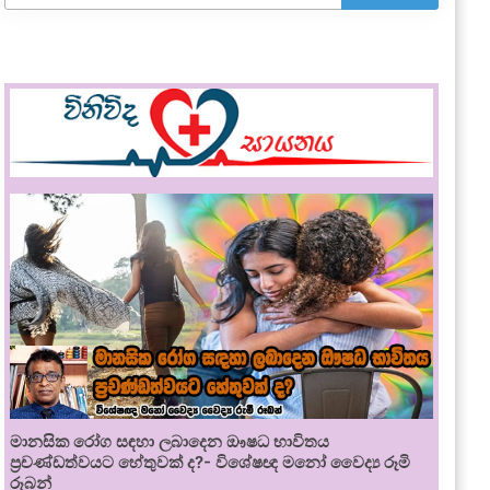
මානසික රෝග සඳහා ලබාදෙන ඖෂධ භාවිතය
ප්‍රචණ්ඩත්වයට හේතුවක් ද?- විශේෂඥ මනෝ වෛද්‍ය රූමි
රූබන්