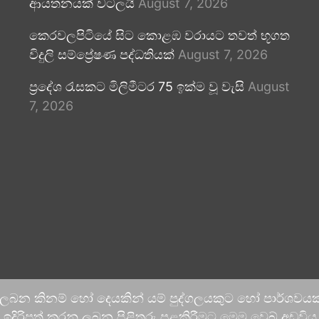
ආයතනයක් වටලයි
August 7, 2026
කෙරවලපිටියේ සිට කොළඹ වරායට තවත් භූගත
විදුලි සම්ප්‍රේෂණ පද්ධතියක්
August 7, 2026
ප්‍රදේශ රැසකට මිලිමීටර 75 ඉක්ම වූ වැසි
August
7, 2026
 ලබන කිනම් හෝ දෙයකින් යම් පුද්ගලයකුට හෝ පාර්ශවයකට
දිරිපත් කරනු ලබන පිළිතුරු පළකිරීමට මෙම වෙබ් අඩවිය ආච