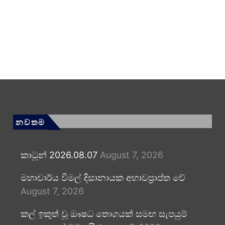
නවතම
කාටූන් 2026.08.07
August 7, 2026
මහාචාර්ය විමල් දිසානායක අභාවප්‍රාප්ත වේ
August 7, 2026
කල් ඉකුත් වූ ඖෂධ තොගයක් සමඟ සැපයුම්