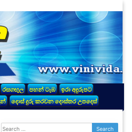
රසගඟුල
පහන් ටැඹ
ඉරා අදුරුපට
න්
දොස් දුරු කරවන දොස්තර උපදෙස්