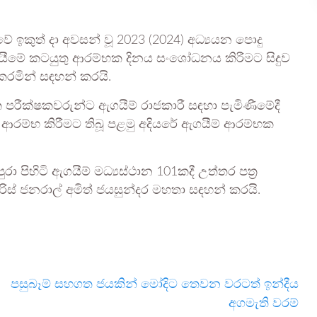
 ඉකුත් දා අවසන් වූ 2023 (2024) අධ්‍යයන පොදු
 ඇගයීමේ කටයුතු ආරම්භක දිනය සංශෝධනය කිරීමට සිදුව
කරමින් සඳහන් කරයි.
 පරීක්ෂකවරුන්ට ඇගයීම් රාජකාරී සඳහා පැමිණීමේදී
 ආරම්භ කිරීමට තිබූ පළමු අදියරේ ඇගයීම් ආරම්භක
 පිහිටි ඇගයීම් මධ්‍යස්ථාන 101කදී උත්තර පත්‍ර
ස් ජනරාල් අමිත් ජයසුන්දර මහතා සඳහන් කරයි.
පසුබෑම් සහගත ජයකින් මෝදිට තෙවන වරටත් ඉන්දීය
අගමැති වරම්