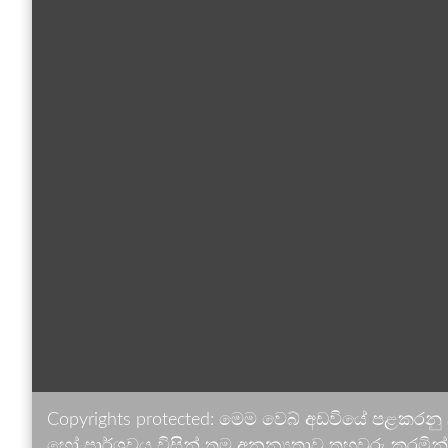
Copyrights protected: මෙම වෙබ් අඩවියේ පළකරනු
හෝ පාර්ශවය විසින් තම අනන්‍යතාව තහවුරු කරමින් ඉ