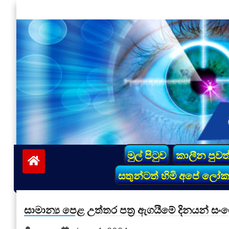
Skip
to
content
vinivida.lk
මුල් පිටුව
කාලීන පුවත
සතුන්ටත් හිමි අපේ ලෝ
සාමාන්‍ය පෙළ උත්තර පත්‍ර ඇගයීමේ දිනයන්