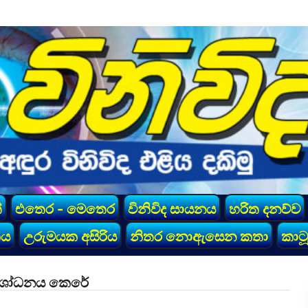
්
එතෙර - මෙතෙර
විනිවිද සායනය
හරිත දනව්ව
කය
උරුමයක අසිරිය
නිතර නොඇසෙන කතා
කාටූ
 සංශෝධනය කෙරේ