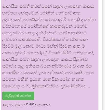
මානසික රෝගී තත්ත්වයන් සඳහා ලබාදෙන ඖෂධ
භාවිතය හේතුවෙන් රෝගීන් හෝ සාමාන්‍ය
පුද්ගලයන් ප්‍රචණ්ඩත්වයට යොමු විය හැකි ද යන්න
වර්තමානයේ රෝගීන්ගේ භාරකරුවන් මෙන්ම
පොදු සමාජය තුළ ද නිරන්තරයෙන් කතාබහට
ලක්වන මාතෘකාවකි. විශේෂයෙන්ම වර්තමාන
සිදුවීම් මුල් කොට මාධ්‍ය මඟින් සිදුවන ඇතැම්
අසත්‍ය ප්‍රචාර සහ කරුණු විකෘති කිරීම් හේතුවෙන්,
මානසික රෝග සඳහා ලබාදෙන ඖෂධ පිළිබඳව
සමාජය තුළ අනියත බියක් නිර්මාණය වී ඇත.එය
සමාජයීය වශයෙන් ඉතා අහිතකර තත්වයකි. මෙම
සටහන මඟින් ප්‍රධාන මානසික රෝග නාශක
ඖෂධවල සැබෑ ක්‍රියාකාරීත්වය, ප්‍රචණ්ඩත්වය …
වැඩිපුර කියවන්න
විනිවිද සායනය
July 15, 2026
/