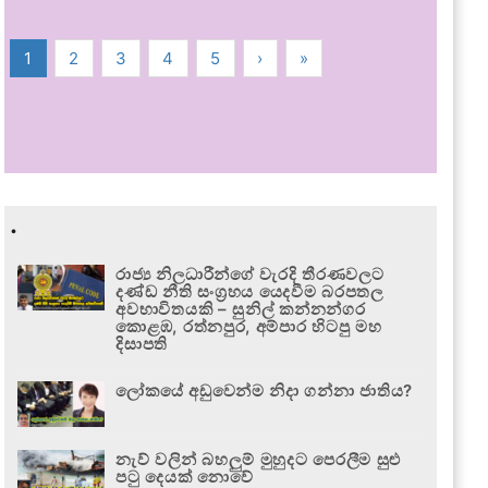
1
2
3
4
5
›
»
.
රාජ්‍ය නිලධාරීන්ගේ වැරදි තීරණවලට
දණ්ඩ නීති සංග්‍රහය යෙදවීම බරපතල
අවභාවිතයකි – සුනිල් කන්නන්ගර
කොළඹ, රත්නපුර, අම්පාර හිටපු මහ
දිසාපති
ලෝකයේ අඩුවෙන්ම නිදා ගන්නා ජාතිය?
නැව් වලින් බහලුම් මුහුදට පෙරලීම සුළු
පටු දෙයක් නොවේ