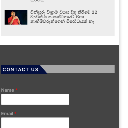
විනිසුරු විශ්‍රාම වයස දිගු කිරීමේ 22
ව්‍යවස්ථා සංශෝධනයට මහා
නාහිමිවරුන්ගෙන් විරෝධයක් නෑ
CONTACT US
Name
*
Email
*