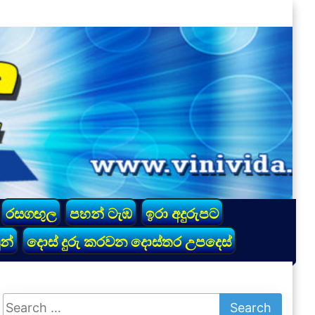
රසගඟුල
පහන් ටැඹ
ඉරා අදුරුපට
න්
දොස් දුරු කරවන දොස්තර උපදෙස්