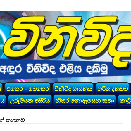
්
එතෙර - මෙතෙර
විනිවිද සායනය
හරිත දනව්ව
කය
උරුමයක අසිරිය
නිතර නොඇසෙන කතා
කාටූ
ෙන් තහනම්