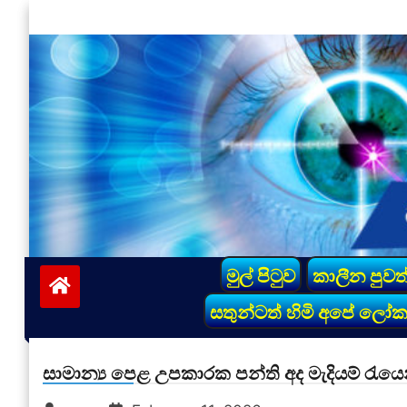
Skip
to
content
vinivida.lk
මුල් පිටුව
කාලීන පුවත
සතුන්ටත් හිමි අපේ ලෝ
සාමාන්‍ය පෙළ උපකාරක පන්ති අද මැදියම් රැය