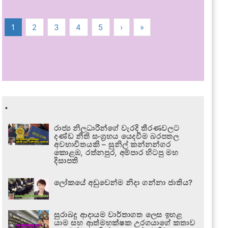
1
2
3
4
5
›
»
.
රාජ්‍ය නිලධාරීන්ගේ වැරදි තීරණවලට
දණ්ඩ නීති සංග්‍රහය යෙදවීම බරපතල
අවභාවිතයකි – සුනිල් කන්නන්ගර
කොළඹ, රත්නපුර, අම්පාර හිටපු මහ
දිසාපති
ලෝකයේ අඩුවෙන්ම නිදා ගන්නා ජාතිය?
සුරාබදු ආදායම වාර්තාගත ලෙස ඉහළ
යාම සහ ආත්මභක්ෂක උරගයාගේ කතාව