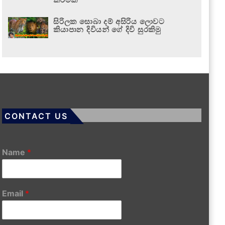
සිරිලක සොබා දම් අසිරිය ලොවට
කියාපාන දිවියන් ගේ දිවි සුරකිමු
CONTACT US
Name
*
Email
*