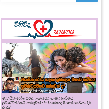
මානසික රෝග සඳහා ලබාදෙන ඖෂධ භාවිතය
ප්‍රචණ්ඩත්වයට හේතුවක් ද?- විශේෂඥ මනෝ වෛද්‍ය රූමි
රූබන්