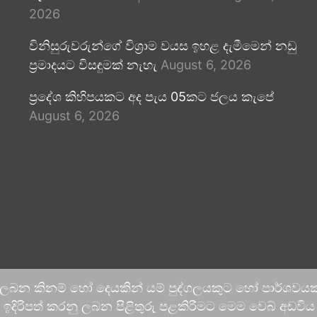
2026
විනිසුරුවරුන්ගේ විශ්‍රාම වයස ඉහළ දැමීමෙන් නඩු
ප්‍රමාදයට විසඳුමක් නැහැ
August 6, 2026
ප්‍රදේශ කිහිපයකට අද පැය 05කට ජලය කැපේ
August 6, 2026
 ලබන කිනම් හෝ දෙයකින් යම් පුද්ගලයකුට හෝ පාර්ශවයකට
දිරිපත් කරනු ලබන පිළිතුරු පළකිරීමට මෙම වෙබ් අඩවිය ආච