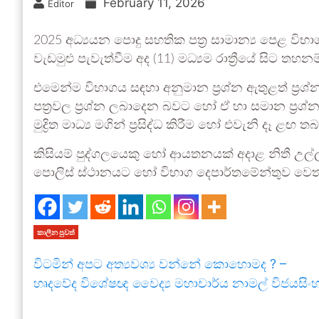
February 11, 2026
Editor
2025 අධ්‍යයන පොදු සහතික පත්‍ර සාමාන්‍ය පෙළ වි
වැඩමුළු පැවැත්වීම අද (11) මධ්‍යම රාත්‍රීයේ සිට 
එමෙන්ම විභාගය සඳහා අනුමාන ප්‍රශ්න ඇතුළත් ප්‍රශ්න ප
පත්‍රවල ප්‍රශ්න ලබාදෙන බවට හෝ ඒ හා සමාන ප්‍රශ්න 
මුද්‍රිත මාධ්‍ය මගින් ප්‍රසිද්ධ කිරීම හෝ එවැනි දෑ ළඟ
කිසියම් පුද්ගලයෙකු හෝ ආයතනයක් අදාළ නිතී උල්
පොලිස් ස්ථානයට හෝ විභාග දෙපාර්තමේන්තුව වෙත ද
කාලීන පුවත්
විටමින් අපට අත්‍යවශ්‍ය වන්නේ කොහොමද ? –
හෘදවේද විශේෂඥ වෛද්‍ය මහාචාර්ය නාමල් විජයසිං