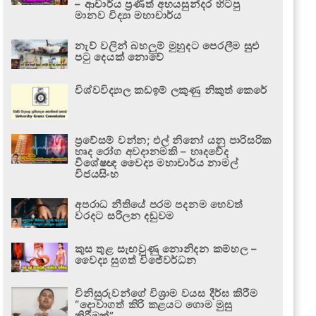
– ආචාර්ය ප්‍රණීත් අභයසුන්දර හිටපු
මානව විද්‍යා මහාචාර්ය
නැව් වලින් බහලුම් මුහුදට පෙරලීම සුළු
පටු දෙයක් නොවේ
විශ්වවිද්‍යාල කඩඉම් ලකුණු නිකුත් කෙරේ
ප්‍රවේසම් වන්න; එල් නිනෝ යනු පාරිසරික
හෘද රෝග අවදානමකි – හෘදවේද
විශේෂඥ වෛද්‍ය මහාචාර්ය නාමල්
විජයසිංහ
අපරාධ නීතියේ පරම පදනම හෙවත්
වරදට සරිලන දඬුවම
කුස තුළ සැඟවුණු නොනිදන කම්හල –
වෛද්‍ය සුගත් විජේවර්ධන
විනිසුරුවන්ගේ විශ්‍රාම වයස දීර්ඝ කිරීම
“දොවාගත් කිරි කළයට ගොම මුසු
කිරීමක්”