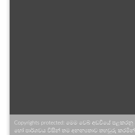
Copyrights protected: මෙම වෙබ් අඩවියේ පළකරනු
හෝ පාර්ශවය විසින් තම අනන්‍යතාව තහවුරු කරමින් ඉ