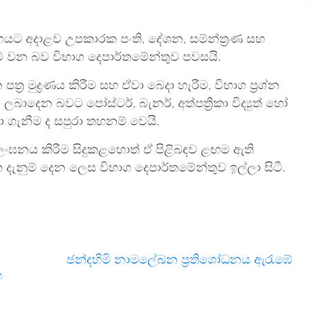
භාගයට අදාළව උපකාරක පංති, දේශන, සම්න්ත්‍රණ සහ
තහනම් වන බව විභාග දෙපාර්තමේන්තුව පවසයි.
ත්‍ර මුද්‍රණය කිරීම සහ ඒවා බෙදා හැරීම, විභාග ප්‍රශ්න
ලබාදෙන බවට පෝස්ටර්, බැනර්, අත්පත්‍රිකා විද්‍යුත් හෝ
 තබා ගැනීම ද සපුරා තහනම් වෙයි.
ලංඝනය කිරීම සිදුකළහොත් ඒ පිළිබඳව ළඟම ඇති
ැනුම් දෙන ලෙස විභාග දෙපාර්තමේන්තුව ඉල්ලා සිටී.
ඡන්දහිමි නාමලේඛන ප්‍රතිශෝධනය ඇරැඹේ
හ