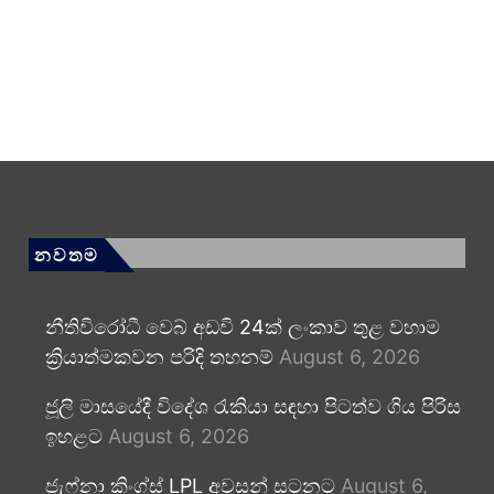
නවතම
නීතිවිරෝධී වෙබ් අඩවි 24ක් ලංකාව තුළ වහාම
ක්‍රියාත්මකවන පරිදි තහනම්
August 6, 2026
ජූලි මාසයේදී විදේශ රැකියා සඳහා පිටත්ව ගිය පිරිස
ඉහළට
August 6, 2026
ජැෆ්නා කිංග්ස් LPL අවසන් සටනට
August 6,