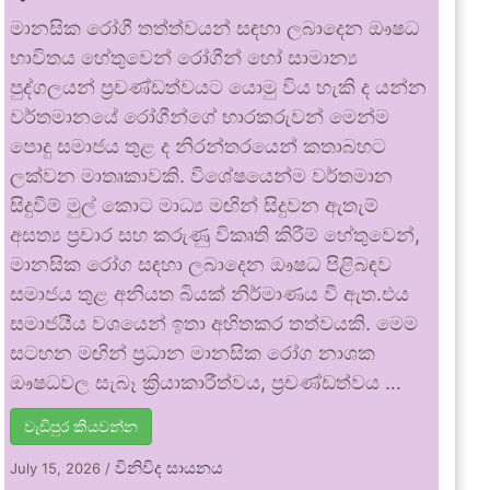
මානසික රෝගී තත්ත්වයන් සඳහා ලබාදෙන ඖෂධ
භාවිතය හේතුවෙන් රෝගීන් හෝ සාමාන්‍ය
පුද්ගලයන් ප්‍රචණ්ඩත්වයට යොමු විය හැකි ද යන්න
වර්තමානයේ රෝගීන්ගේ භාරකරුවන් මෙන්ම
පොදු සමාජය තුළ ද නිරන්තරයෙන් කතාබහට
ලක්වන මාතෘකාවකි. විශේෂයෙන්ම වර්තමාන
සිදුවීම් මුල් කොට මාධ්‍ය මඟින් සිදුවන ඇතැම්
අසත්‍ය ප්‍රචාර සහ කරුණු විකෘති කිරීම් හේතුවෙන්,
මානසික රෝග සඳහා ලබාදෙන ඖෂධ පිළිබඳව
සමාජය තුළ අනියත බියක් නිර්මාණය වී ඇත.එය
සමාජයීය වශයෙන් ඉතා අහිතකර තත්වයකි. මෙම
සටහන මඟින් ප්‍රධාන මානසික රෝග නාශක
ඖෂධවල සැබෑ ක්‍රියාකාරීත්වය, ප්‍රචණ්ඩත්වය …
වැඩිපුර කියවන්න
විනිවිද සායනය
July 15, 2026
/