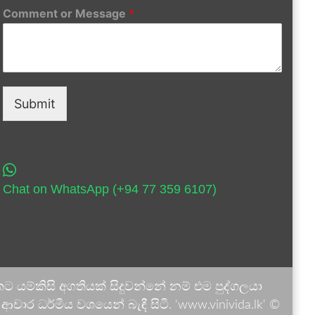
Comment or Message
*
Submit
Chat on WhatsApp (+94 77 359 6107)
 යම්කිසි අගතියක් සිදුවන්නේ නම් එම පුද්ගලයා
ාර ධර්මීය වශයෙන් බැඳී සිටී. 'www.vinivida.lk' ©