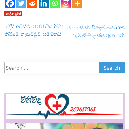
කාලීන පුවත්
හදිසි අවස්ථා තත්ත්වය දීර්ඝ
මේ වසරේ විදෙස් සංචාරක
කිරීමේ ගැසට්ටුව සම්මතයි
පැමිණීම ලක්ෂ තුන පනී