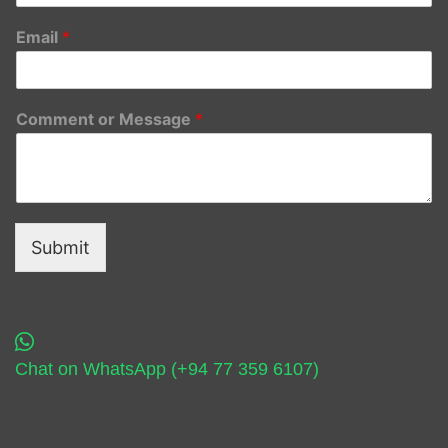
Email
*
Comment or Message
*
Submit
Chat on WhatsApp (+94 77 359 6107)