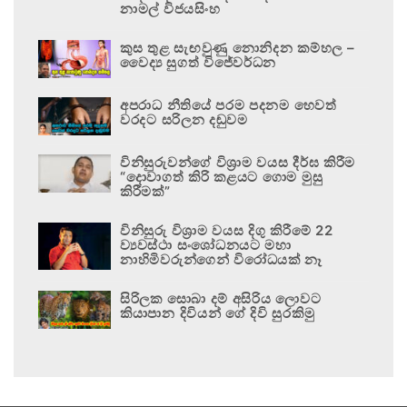
නාමල් විජයසිංහ
කුස තුළ සැඟවුණු නොනිදන කම්හල –
වෛද්‍ය සුගත් විජේවර්ධන
අපරාධ නීතියේ පරම පදනම හෙවත්
වරදට සරිලන දඬුවම
විනිසුරුවන්ගේ විශ්‍රාම වයස දීර්ඝ කිරීම
“දොවාගත් කිරි කළයට ගොම මුසු
කිරීමක්”
විනිසුරු විශ්‍රාම වයස දිගු කිරීමේ 22
ව්‍යවස්ථා සංශෝධනයට මහා
නාහිමිවරුන්ගෙන් විරෝධයක් නෑ
සිරිලක සොබා දම් අසිරිය ලොවට
කියාපාන දිවියන් ගේ දිවි සුරකිමු