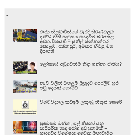
.
රාජ්‍ය නිලධාරීන්ගේ වැරදි තීරණවලට
දණ්ඩ නීති සංග්‍රහය යෙදවීම බරපතල
අවභාවිතයකි – සුනිල් කන්නන්ගර
කොළඹ, රත්නපුර, අම්පාර හිටපු මහ
දිසාපති
ලෝකයේ අඩුවෙන්ම නිදා ගන්නා ජාතිය?
නැව් වලින් බහලුම් මුහුදට පෙරලීම සුළු
පටු දෙයක් නොවේ
විශ්වවිද්‍යාල කඩඉම් ලකුණු නිකුත් කෙරේ
ප්‍රවේසම් වන්න; එල් නිනෝ යනු
පාරිසරික හෘද රෝග අවදානමකි –
හෘදවේද විශේෂඥ වෛද්‍ය මහාචාර්ය