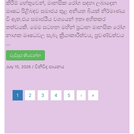
කිරීම් හේතුවෙන්, මානසික රෝග සඳහා ලබාදෙන
ඖෂධ පිළිබඳව සමාජය තුළ අනියත බියක් නිර්මාණය
වී ඇත.එය සමාජයීය වශයෙන් ඉතා අහිතකර
තත්වයකි. මෙම සටහන මඟින් ප්‍රධාන මානසික රෝග
නාශක ඖෂධවල සැබෑ ක්‍රියාකාරීත්වය, ප්‍රචණ්ඩත්වය
…
වැඩිපුර කියවන්න
විනිවිද සායනය
July 15, 2026
/
1
2
3
4
5
›
»