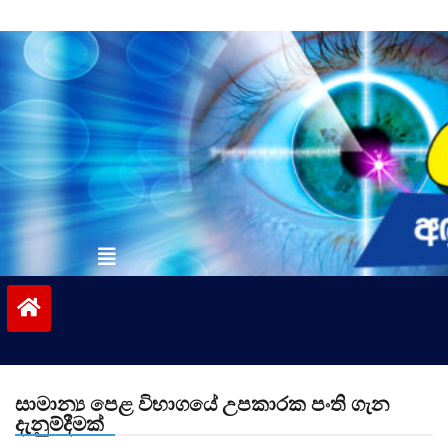
Skip
to
content
vinivida.lk
සාමාන්‍ය පෙළ විභාගයේ උපකාරක පංති ගැන
දැනුම්දීමක්