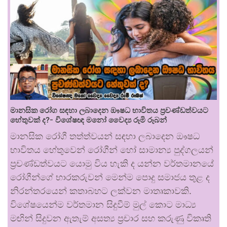
මානසික රෝග සඳහා ලබාදෙන ඖෂධ භාවිතය ප්‍රචණ්ඩත්වයට
හේතුවක් ද?- විශේෂඥ මනෝ වෛද්‍ය රූමි රූබන්
මානසික රෝගී තත්ත්වයන් සඳහා ලබාදෙන ඖෂධ
භාවිතය හේතුවෙන් රෝගීන් හෝ සාමාන්‍ය පුද්ගලයන්
ප්‍රචණ්ඩත්වයට යොමු විය හැකි ද යන්න වර්තමානයේ
රෝගීන්ගේ භාරකරුවන් මෙන්ම පොදු සමාජය තුළ ද
නිරන්තරයෙන් කතාබහට ලක්වන මාතෘකාවකි.
විශේෂයෙන්ම වර්තමාන සිදුවීම් මුල් කොට මාධ්‍ය
මඟින් සිදුවන ඇතැම් අසත්‍ය ප්‍රචාර සහ කරුණු විකෘති