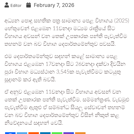
February 7, 2026
Editor
අධ්‍යන පොදු සහතික පත්‍ර සාමාන්‍ය පෙළ විභාගය (2025)
හේතුවෙන් එළඹෙන 11වනදා මධ්‍යම රාත්‍රියේ සිට
විභාගය අවසන් වන තෙක් උපකාරක පන්ති පැවැත්වීම
තහනම් වන බව විභාග දෙපාර්තමේන්තුව පවසයි.
එම දෙපාර්තමේන්තුව සඳහන් කළේ සාමාන්‍ය පෙළ
විභාගය එළඹෙන 17වනදා සිට 26වනදා දක්වා දිවයින
පුරා විභාග මධ්‍යස්ථාන 3,545ක පැවැත්වීමට කටයුතු
සූදානම් කර ඇති බවයි.
ඒ අනුව එළඹෙන 11වනදා සිට විභාගය අවසන් වන
තෙක් උපකාරක පන්ති පැවැත්වීම, සම්මන්ත්‍රණ, වැඩමුළු
පැවැත්වීම ඇතුළු ඒ සම්බන්ධ සියලු සේවාවන් තහනම්
වන බව විභාග දෙපාර්තමේන්තුව විසින් නිකුත් කළ
නිවේදනයේ සඳහන් වෙයි.