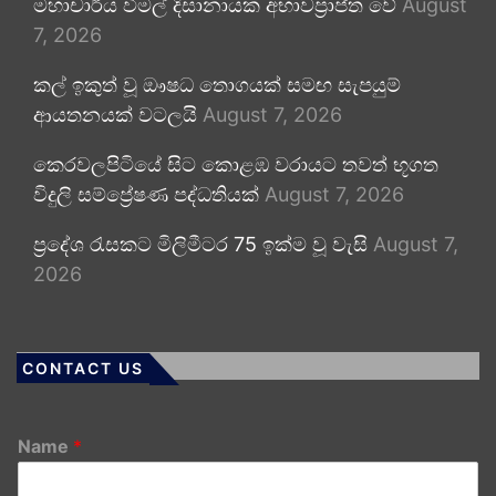
මහාචාර්ය විමල් දිසානායක අභාවප්‍රාප්ත වේ
August
7, 2026
කල් ඉකුත් වූ ඖෂධ තොගයක් සමඟ සැපයුම්
ආයතනයක් වටලයි
August 7, 2026
කෙරවලපිටියේ සිට කොළඹ වරායට තවත් භූගත
විදුලි සම්ප්‍රේෂණ පද්ධතියක්
August 7, 2026
ප්‍රදේශ රැසකට මිලිමීටර 75 ඉක්ම වූ වැසි
August 7,
2026
CONTACT US
Name
*