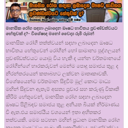
මානසික රෝග සඳහා ලබාදෙන ඖෂධ භාවිතය ප්‍රචණ්ඩත්වයට
හේතුවක් ද?- විශේෂඥ මනෝ වෛද්‍ය රූමි රූබන්
මානසික රෝගී තත්ත්වයන් සඳහා ලබාදෙන ඖෂධ
භාවිතය හේතුවෙන් රෝගීන් හෝ සාමාන්‍ය පුද්ගලයන්
ප්‍රචණ්ඩත්වයට යොමු විය හැකි ද යන්න වර්තමානයේ
රෝගීන්ගේ භාරකරුවන් මෙන්ම පොදු සමාජය තුළ ද
නිරන්තරයෙන් කතාබහට ලක්වන මාතෘකාවකි.
විශේෂයෙන්ම වර්තමාන සිදුවීම් මුල් කොට මාධ්‍ය
මඟින් සිදුවන ඇතැම් අසත්‍ය ප්‍රචාර සහ කරුණු විකෘති
කිරීම් හේතුවෙන්, මානසික රෝග සඳහා ලබාදෙන
ඖෂධ පිළිබඳව සමාජය තුළ අනියත බියක් නිර්මාණය
වී ඇත.එය සමාජයීය වශයෙන් ඉතා අහිතකර
තත්වයකි. මෙම සටහන මඟින් ප්‍රධාන මානසික රෝග
නාශක ඖෂධවල සැබෑ ක්‍රියාකාරීත්වය, ප්‍රචණ්ඩත්වය