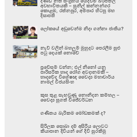
දණ්ඩ නීති සංග්‍රහය යෙදවීම බරපතල
අවභාවිතයකි – සුනිල් කන්නන්ගර
කොළඹ, රත්නපුර, අම්පාර හිටපු මහ
දිසාපති
ලෝකයේ අඩුවෙන්ම නිදා ගන්නා ජාතිය?
නැව් වලින් බහලුම් මුහුදට පෙරලීම සුළු
පටු දෙයක් නොවේ
ප්‍රවේසම් වන්න; එල් නිනෝ යනු
පාරිසරික හෘද රෝග අවදානමකි –
හෘදවේද විශේෂඥ වෛද්‍ය මහාචාර්ය
නාමල් විජයසිංහ
කුස තුළ සැඟවුණු නොනිදන කම්හල –
වෛද්‍ය සුගත් විජේවර්ධන
ගණිතය බැරිකම මෝඩකමක් ද?
සිරිලක සොබා දම් අසිරිය ලොවට
කියාපාන දිවියන් ගේ දිවි සුරකිමු