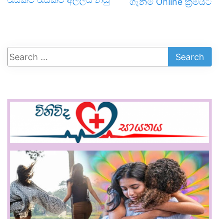
ගැනීම Online ක්‍රමයට