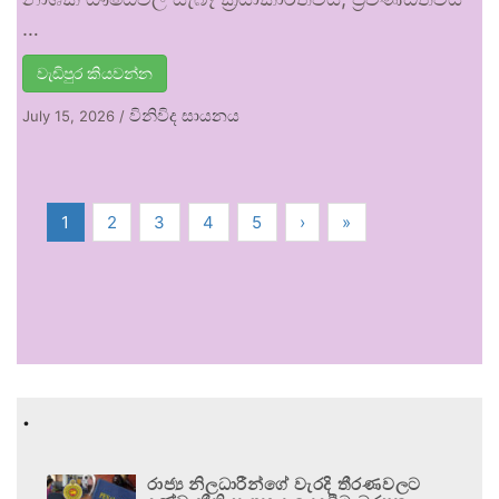
…
වැඩිපුර කියවන්න
විනිවිද සායනය
July 15, 2026
/
1
2
3
4
5
›
»
.
රාජ්‍ය නිලධාරීන්ගේ වැරදි තීරණවලට