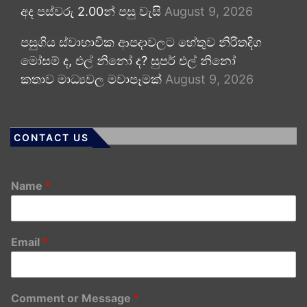
අද පස්වරු 2.00න් පසු වැසි
August 9, 2026
පසුගිය ස්වාභාවික ආපදාවලට හේතුව නිරිතදිග
මෝසම් ද, එල් නිනෝ ද? සුපර් එල් නිනෝ
කතාව මාධ්‍යවල මවාපෑමක්
August 9, 2026
CONTACT US
Name
*
Email
*
Comment or Message
*