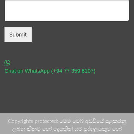
Submit
Chat on WhatsApp (+94 77 359 6107)
Copyrights protected: මෙම වෙබ් අඩවියේ පළකරනු
ලබන කිනම් හෝ දෙයකින් යම් පුද්ගලයකුට හෝ