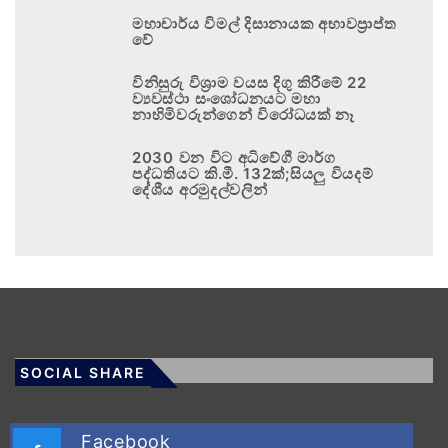
මහාචාර්ය විමල් දිසානායක අභාවප්‍රාප්ත
වේ
විනිසුරු විශ්‍රාම වයස දිගු කිරීමේ 22
ව්‍යවස්ථා සංශෝධනයට මහා
නාහිමිවරුන්ගෙන් විරෝධයක් නෑ
2030 වන විට අධිවේගී මාර්ග
පද්ධතියට කි.මී. 132ක්;සියලු වියදම්
දේශීය අරමුදල්වලින්
SOCIAL SHARE
Facebook