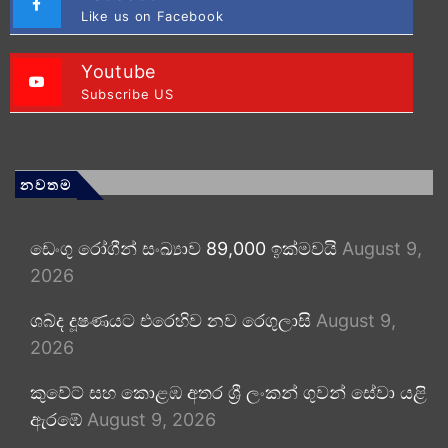
Like us on Facebook
Youtube
Subscribe US
නවතම
ඩෙංගු රෝගීන් සංඛ්‍යාව 89,000 ඉක්මවයි
August 9,
2026
ශබ්ද දූෂණයට එරෙහිව නව රෙගුලාසි
August 9,
2026
කුවේට් සහ කොළඹ අතර ශ්‍රී ලංකන් ගුවන් සේවා යළි
ඇරඹේ
August 9, 2026