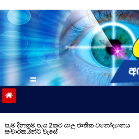
Skip
to
content
vinivida.lk
සෑම දිනකම පැය 2කට යාල ජාතික වනෝද්‍යානය
සංචාරකයින්ට වැසේ