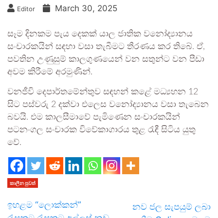
March 30, 2025
Editor
සෑම දිනකම පැය දෙකක් යාල ජාතික වනෝද්‍යානය
සංචාරකයින් සඳහා වසා තැබීමට තීරණය කර තිබේ. ඒ,
පවතින උණුසුම් කාලගුණයෙන් වන සතුන්ට වන පීඩා
අවම කිරීමේ අරමුණින්.
වනජීවි දෙපාර්තමේන්තුව සඳහන් කළේ මධ්‍යහන 12
සිට පස්වරු 2 දක්වා එලෙස වනෝද්‍යානය වසා තැබෙන
බවයි. එම කාලසීමාවේ පැමිණෙන සංචාරකයින්
පටනංගල සංචාරක විවේකාගාරය තුළ රැඳී සිටිය යුතු
වේ.
කාලීන පුවත්
ඉහළම “ලොක්කන්”
නව ජල සැපයුම් ලබා
රැසකට රැසකට අල්ලස් නඩු