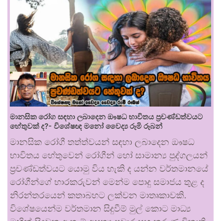
මානසික රෝග සඳහා ලබාදෙන ඖෂධ භාවිතය ප්‍රචණ්ඩත්වයට
හේතුවක් ද?- විශේෂඥ මනෝ වෛද්‍ය රූමි රූබන්
මානසික රෝගී තත්ත්වයන් සඳහා ලබාදෙන ඖෂධ
භාවිතය හේතුවෙන් රෝගීන් හෝ සාමාන්‍ය පුද්ගලයන්
ප්‍රචණ්ඩත්වයට යොමු විය හැකි ද යන්න වර්තමානයේ
රෝගීන්ගේ භාරකරුවන් මෙන්ම පොදු සමාජය තුළ ද
නිරන්තරයෙන් කතාබහට ලක්වන මාතෘකාවකි.
විශේෂයෙන්ම වර්තමාන සිදුවීම් මුල් කොට මාධ්‍ය