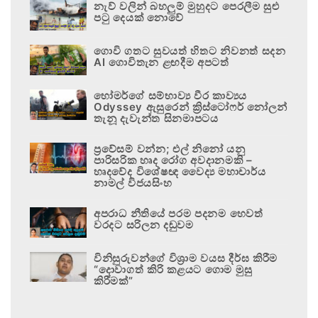
නැව් වලින් බහලුම් මුහුදට පෙරලීම සුළු
පටු දෙයක් නොවේ
ගොවි ගතට සුවයත් හිතට නිවනත් සදන
AI ගොවිතැන ළඟදීම අපටත්
හෝමර්ගේ සම්භාව්‍ය වීර කාව්‍යය
Odyssey ඇසුරෙන් ක්‍රිස්ටෝෆර් නෝලන්
තැනූ දැවැන්ත සිනමාපටය
ප්‍රවේසම් වන්න; එල් නිනෝ යනු
පාරිසරික හෘද රෝග අවදානමකි –
හෘදවේද විශේෂඥ වෛද්‍ය මහාචාර්ය
නාමල් විජයසිංහ
අපරාධ නීතියේ පරම පදනම හෙවත්
වරදට සරිලන දඬුවම
විනිසුරුවන්ගේ විශ්‍රාම වයස දීර්ඝ කිරීම
“දොවාගත් කිරි කළයට ගොම මුසු
කිරීමක්”