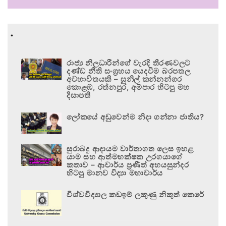
.
රාජ්‍ය නිලධාරීන්ගේ වැරදි තීරණවලට
දණ්ඩ නීති සංග්‍රහය යෙදවීම බරපතල
අවභාවිතයකි – සුනිල් කන්නන්ගර
කොළඹ, රත්නපුර, අම්පාර හිටපු මහ
දිසාපති
ලෝකයේ අඩුවෙන්ම නිදා ගන්නා ජාතිය?
සුරාබදු ආදායම වාර්තාගත ලෙස ඉහළ
යාම සහ ආත්මභක්ෂක උරගයාගේ
කතාව – ආචාර්ය ප්‍රණීත් අභයසුන්දර
හිටපු මානව විද්‍යා මහාචාර්ය
විශ්වවිද්‍යාල කඩඉම් ලකුණු නිකුත් කෙරේ