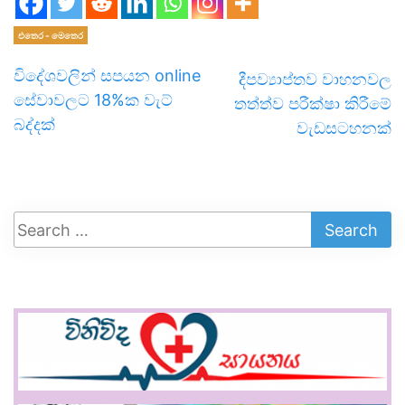
එතෙර - මෙතෙර
විදේ­ශ­ව­ලින් සප­යන online
දීපව්‍යාප්තව වාහනවල
සේවා­ව­ලට 18%ක වැට්
තත්ත්ව පරීක්ෂා කිරීමේ
බද්දක්
වැඩසටහනක්