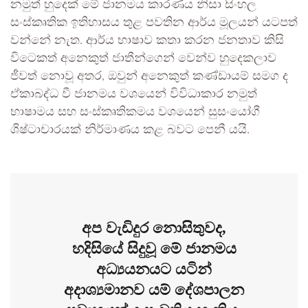
නමුත් හුදෙක් මේ ජානමය කාරණය නිසා සිංහල
සංස්කෘතික ඉතිහාසය තුළ පවතින ආර්ය මූලයන් යටපත්
වන්නේ නැත. ආර්ය භාෂාව කතා කරන ජනතාව කිසි
විටෙකත් අනෙකුත් ජාතීන්ගෙන් වෙන්ව හුදෙකලාව
ජීවත් නොවූ අතර, ඔවුන් අනෙකුත් කණ්ඩායම් සමග ද
ඒකාබද්ධ වී ජානමය වශයෙන් විවිධාකාර නමුත්
භාෂාමය සහ සංස්කෘතිකමය වශයෙන් සුසංයෝගී
ශිෂ්ටාචාරයක් නිර්මාණය කළ බවට පෙනී යයි.
අප වැඩිදුර නොසිතුවද,
හදිසියේ සිදුවූ මේ ජානමය
අධ්‍යයනයට යටින්
අදාශ්‍යමානව යම් දේශපාලන