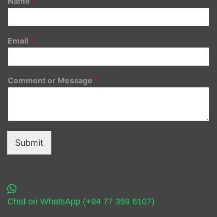
Name
*
Email
*
Comment or Message
*
Submit
Chat on WhatsApp (+94 77 359 6107)