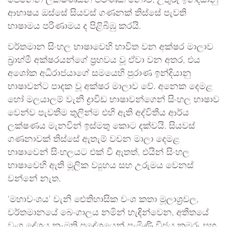
ආභාෂය ඔස්සේ සියවස් ගණනක් තිස්සේ පැවති
භාෂාමය පරිණාමය ද පිළිබිඹු කරයි.
වර්තමාන සිංහල භාෂාවෙහි භාවිත වන අක්ෂර මාලාව
බ්‍රාහ්මී අක්ෂරයන්ගේ ප්‍රභවය වූ ඒවා වන අතර, එය
අශෝක අධිරාජයාගේ සමයෙහි පුරාණ ඉන්දියානු
භාෂාවන්ට පාදක වූ අක්ෂර මාලාව වේ. අනෙක දෙමළ
හෝ මලයාලම් වැනි ද්‍රාවිඩ භාෂාවන්ගෙන් සිංහල භාෂාව
වෙන්ව පැවතීම තුලින්ම එහි ඇති අද්විතීය ආර්ය
ලක්ෂණය මැනවින් ඉස්මතු කොට දක්වයි. සියවස්
ගණනාවක් තිස්සේ ඇතැම් වචන මාලා දෙමළ
භාෂාවෙන් සිංහලයට එක් වී ඇතත්, එයින් සිංහල
භාෂාවෙහි ඇති මූලික ව්‍යුහය සහ උරුමය වෙනස්
වන්නේ නැත.
‘මහාවංශය’ වැනි ඓතිහාසික වංශ කතා මූලාශ්‍රවල,
වර්තමානයේ බෙංගාලය නමින් හැඳින්වෙන, අතීතයේ
වංග දේශය නැමති ප්‍රදේශයෙන් පැමිණි විජය කුමරු සහ