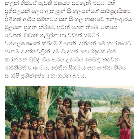
කලක් තිස්සේ පැවති මතයට පටහැනි බවය. එහි
ප්‍රතිඵලයක් ලෙස ඇතැමුන් සිංහලයන්ගේ සාම්ප්‍රදායිකව
පිළිගත් ආර්ය සම්භවය සහ සිංහල භාෂාවේ ඉන්දු-ආර්ය
මූලයන් ප්‍රශ්න කිරීමට පටන් ගෙන තිබේ. කෙසේ
වෙතත්, වඩාත් ගැඹුරින් හා වඩාත් සමබර
විශ්ලේෂණයක් කිරීමේ දී පෙනී යන්නේ මේ කාරණයට
ජානමය දත්තවලින් යම් වැදගත් තොරතුරක් එක්
කරන්නේ වුවද, එය ආර්ය උරුමය ඉස්මතු කරවන
ශක්තිමත් භාෂාමය, ඓතිහාසිකමය සහ සංස්කෘතිමය
සාක්ෂි ප්‍රතික්ෂේප නොකරන බවය.