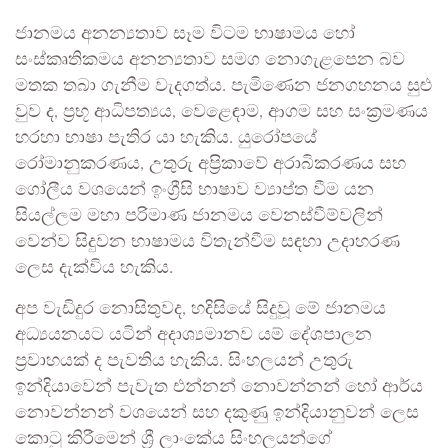
ජානමය අනන්‍යතාව සෑම විටම භාෂාමය හෝ
සංස්කෘතිකමය අනන්‍යතාව සමග නොගැළපෙන බව
මතක තබා ගැනීම වැදගත්ය. පැමිණෙන ජනගහනය සුළු
වුව ද, ප්‍රභූ ආධිපත්‍යය, වෙළෙඳාම, ආගම සහ සංක්‍රමණය
හරහා භාෂා පැතිර යා හැකිය. යුරෝපයේ
රෝමානුකරණය, උතුරු අප්‍රිකාවේ අරාබිකරණය සහ
ගෝලීය වශයෙන් ඉංග්‍රීසි භාෂාව ව්‍යාප්ත වීම යන
සියල්ලම මහා පරිමාණ ජානමය වෙනස්වීම්වලින්
වෙන්ව සිදුවන භාෂාමය විතැන්වීම සඳහා උදාහරණ
ලෙස දැක්විය හැකිය.
අප වැඩිදුර නොසිතුවද, හදිසියේ සිදුවූ මේ ජානමය
අධ්‍යයනයට යටින් අදාශ්‍යමානව යම් දේශපාලන
ප්‍රවාහයක් ද පැවතිය හැකිය. සිංහලයන් උතුරු
ඉන්දියාවෙන් පැවැත එන්නන් නොවන්නන් හෝ ආර්ය
නොවන්නන් වශයෙන් සහ දකුණු ඉන්දියානුවන් ලෙස
කොටු කිරීමෙන් ශ්‍රී ලාංකේය සිංහලයන්ගේ