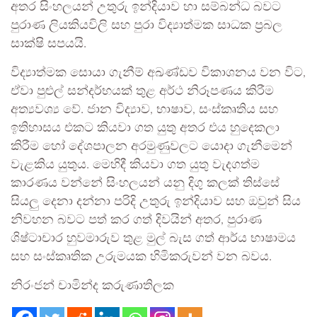
අතර සිංහලයන් උතුරු ඉන්දියාව හා සම්බන්ධ බවට
පුරාණ ලියකියවිලි සහ පුරා විද්‍යාත්මක සාධක ප්‍රබල
සාක්ෂි සපයයි.
විද්‍යාත්මක සොයා ගැනීම් අඛණ්ඩව විකාශනය වන විට,
ඒවා පුළුල් සන්දර්භයක් තුළ අර්ථ නිරූපණය කිරීම
අත්‍යවශ්‍ය වේ. ජාන විද්‍යාව, භාෂාව, සංස්කෘතිය සහ
ඉතිහාසය එකට කියවා ගත යුතු අතර එය හුදෙකලා
කිරීම හෝ දේශපාලන අරමුණුවලට යොදා ගැනීමෙන්
වැළකිය යුතුය. මෙහිදී කියවා ගත යුතු වැදගත්ම
කාරණය වන්නේ සිංහලයන් යනු දිගු කලක් තිස්සේ
සියලු දෙනා දන්නා පරිදි උතුරු ඉන්දියාව සහ ඔවුන් සිය
නිවහන බවට පත් කර ගත් දිවයින් අතර, පුරාණ
ශිෂ්ටාචාර හුවමාරුව තුළ මුල් බැස ගත් ආර්ය භාෂාමය
සහ සංස්කෘතික උරුමයක හිමිකරුවන් වන බවය.
නිරංජන් චාමින්ද කරුණාතිලක