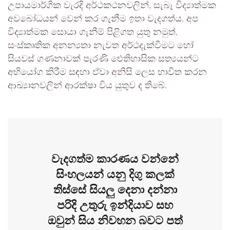
උපායමාර්ගික වැරදි අර්ථකථනවලින්, සැබෑ විද්‍යාත්මක
අවබෝධයන් වෙන් කර ගැනීම ඉතා වැදගත්ය. අප
විද්‍යාත්මක සොයා ගැනීම් පිළිගත යුතු නමුත්,
සංස්කෘතික අනන්‍යතා නැවත අර්ථදැක්වීමට හෝ
සියවස් ගණනාවක් පැරණි ඓතිහාසික සත්‍යයන්ට
අභියෝග කිරීම සඳහා ඒවා අනිසි ලෙස භාවිත කරන
ආඛ්‍යානවලින් ආරක්ෂා විය යුතුව ද තිබේ.
වැදගත්ම කාරණය වන්නේ
සිංහලයන් යනු දිගු කලක්
තිස්සේ සියලු දෙනා දන්නා
පරිදි උතුරු ඉන්දියාව සහ
ඔවුන් සිය නිවහන බවට පත්