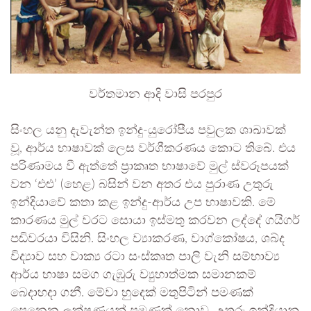
වර්තමාන ආදි වාසි පරපුර
සිංහල යනු දැවැන්ත ඉන්දු-යුරෝපීය පවුලක ශාඛාවක්
වූ, ආර්ය භාෂාවක් ලෙස වර්ගීකරණය කොට තිබේ. එය
පරිණාමය වී ඇත්තේ ප්‍රාකෘත භාෂාවේ මුල් ස්වරූපයක්
වන ‘එළු’ (හෙළ) බසින් වන අතර එය පුරාණ උතුරු
ඉන්දියාවේ කතා කළ ඉන්දු-ආර්ය උප භාෂාවකි. මේ
කාරණය මුල් වරට සොයා ඉස්මතු කරවන ලද්දේ ගයිගර්
පඬිවරයා විසිනි. සිංහල ව්‍යාකරණ, වාග්කෝෂය, ශබ්ද
විද්‍යාව සහ වාක්‍ය රටා සංස්කෘත පාලි වැනි සම්භාව්‍ය
ආර්ය භාෂා සමග ගැඹුරු ව්‍යුහාත්මක සමානකම්
බෙදාහදා ගනී. මේවා හුදෙක් මතුපිටින් පමණක්
පෙනෙන ලක්ෂණයන් පමණක් නොව, උතුරු ඉන්දියානු