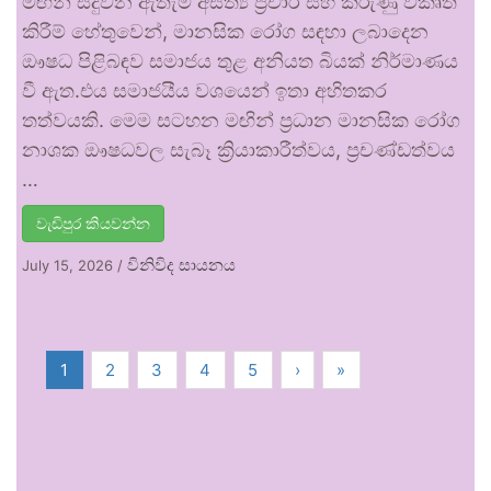
මඟින් සිදුවන ඇතැම් අසත්‍ය ප්‍රචාර සහ කරුණු විකෘති
කිරීම් හේතුවෙන්, මානසික රෝග සඳහා ලබාදෙන
ඖෂධ පිළිබඳව සමාජය තුළ අනියත බියක් නිර්මාණය
වී ඇත.එය සමාජයීය වශයෙන් ඉතා අහිතකර
තත්වයකි. මෙම සටහන මඟින් ප්‍රධාන මානසික රෝග
නාශක ඖෂධවල සැබෑ ක්‍රියාකාරීත්වය, ප්‍රචණ්ඩත්වය
…
වැඩිපුර කියවන්න
විනිවිද සායනය
July 15, 2026
/
1
2
3
4
5
›
»