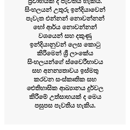
ප්‍රවාහයක් ද පැවතිය හැකිය.
සිංහලයන් උතුරු ඉන්දියාවෙන්
පැවැත එන්නන් නොවන්නන්
හෝ ආර්ය නොවන්නන්
වශයෙන් සහ දකුණු
ඉන්දියානුවන් ලෙස කොටු
කිරීමෙන් ශ්‍රී ලාංකේය
සිංහලයන්ගේ ස්වෛරීභාවය
සහ අනන්‍යතාවය ඉස්මතු
කරවන සංස්කෘතික සහ
ඓතිහාසික ආඛ්‍යානය දුර්වල
කිරීමේ උත්සාහයක් ද මෙය
පසුපස පැවතිය හැකිය.