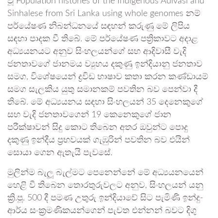
වූ Population histories of the Indigenous Adivasi and
Sinhalese from Sri Lanka using whole genomes නම්
පර්යේෂණ නිබන්ධනයේ සඳහන් කරුණු මේ ලිපිය
සඳහා පාදක වී තිබේ. මේ පර්යේෂණ පත්‍රිකාවට අදාළ
අධ්‍යයනයට අනුව සිංහලයන්ගේ සහ ආදිවාසී වැදි
ජනතාවගේ ජානමය ව්‍යුහය දකුණු ඉන්දියානු ජනතාව
සමග, විශේෂයෙන් ද්‍රවිඩ භාෂාව කතා කරන කණ්ඩායම්
සමග සැලකිය යුතු සමානකම් පවතින බව පෙන්වා දී
තිබේ. මේ අධ්‍යයනය සඳහා සිංහලයන් 35 දෙනෙකුගේ
සහ වැදි ජනතාවගෙන් 19 කෙනෙකුගේ ජාන
පරීක්ෂාවන් සිදු කොට තිබෙන අතර ඔවුන්ට පොදු
දකුණු ඉන්දීය ප්‍රභවයක් ගැඹුරින් පවතින බව එයින්
සොයා ගෙන ඇතැයි පැවසේ.
මුලින්ම බැලූ බැල්මට පෙනෙන්නේ මේ අධ්‍යයනයෙන්
හෙළි වී තිබෙන තොරතුරුවලට අනුව, සිංහලයන් යනු
ක්‍රි.පූ. 500 දී පමණ උතුරු ඉන්දියාවේ සිට පැමිණි ඉන්දු-
ආර්ය සංක්‍රමණිකයන්ගෙන් පැවත එන්නන් බවට දිගු