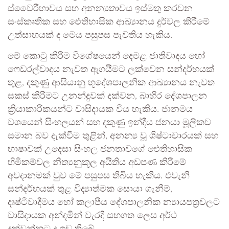
ස්වෛරීභාවය සහ අනන්‍යතාවය ඉස්මතු කරවන
සංස්කෘතික සහ ඓතිහාසික ආඛ්‍යානය දුර්වල කිරීමේ
උත්සාහයක් ද මෙය පසුපස පැවතිය හැකිය.
මේ කොටු කිරීම විශේෂයෙන් දෙමළ ජාතිවාදය හෝ
ෆෙඩරල්වාදය නැවත ඇගයීමට ලක්වෙන සන්දර්භයක්
තුළ, දකුණු ආසියානු භූදේශපාලනික ආඛ්‍යානය නැවත
සකස් කිරීමට උනන්දුවක් දක්වන, බාහිර දේශපාලන
ක්‍රියාකාරිකයන්ට වාසිදායක විය හැකිය. ජානමය
වශයෙන් සිංහලයන් සහ දකුණු ඉන්දීය ජනයා මූලිකව
සමාන බව දැක්වීම තුළින්, අනන්‍ය වූ ශිෂ්ටාචාරයක් සහ
භාෂාවක් උදෙසා සිංහල ජනතාවගේ ඓතිහාසික
හිමිකම්වල නීත්‍යනුකූල අයිතිය අඩපණ කිරීමේ
අවදානමක් වුව මේ පසුපස තිබිය හැකිය. එවැනි
සන්දර්භයක් තුළ විද්‍යාත්මක සොයා ගැනීම්,
දෘෂ්ටිවාදීමය හෝ කලාපීය දේශපාලනික න්‍යායපත්‍රවලට
වාසිදායක අන්දමින් වැරදි සහගත ලෙස අර්ථ