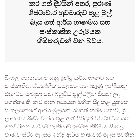
කර ගත් දිවයින් අතර, පුරාණ
ශිෂ්ටාචාර හුවමාරුව තුළ මුල්
බැස ගත් ආර්ය භාෂාමය සහ
සංස්කෘතික උරුමයක
හිමිකරුවන් වන බවය.
සිංහල අනන්‍යතාව යනු ඉන්දු-ආර්ය භාෂාව සහ
සංස්කෘතිය, ස්වදේශික පෙළපත සහ දකුණු ඉන්දියානු
ජානමය සබඳතා යන බහුවිධ නූල්වලින් වියන ලද
ගෙත්තමකි. නව ජාන අධ්‍යයන මගින් සිදු කළ යුත්තේ
සිංහලයන්ගේ ආර්ය මූලයන් යටපත් කිරීම නොව, ශ්‍රී
ලාංකේය ශිෂ්ටාචාරය තුළ ඇති පිරිපුන් විවිධත්වය සහ
අනුවර්තනය වීමේ හැකියාව ඉස්මතු කිරීමය. සිංහල
භාෂාව ස්ථිර ලෙසම ඉන්දු-ආර්ය භාෂාවක් ලෙස පවතින