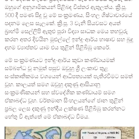
ඔහුගේ අනුගාමිකයන් පිළිබඳ විස්තර ඇතුලත්ය. ක්‍රි.පූ.
500 දී පමණ සිදු වූ මේ සංක්‍රමණය, සිංහල ශිෂ්ටාචාරයේ
පදනම ලෙස සැලකේ. ක්‍රි.පූ. 3 වැනි සියවසට අයත්
බ්‍රාහ්මී සෙල්ලිපි ඇතුළු පුරා විද්‍යා සාධක මෙය තහවුරු
කරන අතර දිවයින මුළුල්ලේ ඉන්දු-ආර්ය භාෂාව සහ බුදු
දහම ව්‍යාප්තව යාම එය තුළින් පිළිබිඹු කෙරේ.
මේ සංක්‍රමණයට ඉන්දු-ආර්ය කුඩා කණ්ඩායමක්
සම්බන්ධ වූ නමුත් පසුව ඔවුහු ශ්‍රී ලංකාව තුළ
සංස්කෘතිකමය වශයෙන් ආධිපත්‍යයක් පැතිරවීමට සමත්
වූහ. කාලයත් සමග ඔවුහු දකුණු ආසියානු
සංක්‍රමණිකයන් සහ ස්වදේශික කණ්ඩායම් සමග
ඒකාබද්ධ වූහ. වර්තමාන සිංහලයන්ගේ ජාන තුළින්
ප්‍රබල ලෙස දකුණු ඉන්දීය ලක්ෂණ පිළිබිඹු කරන්නට
හේතු වී ඇත්තේ මේ ඒකාබද්ධ වීමය.