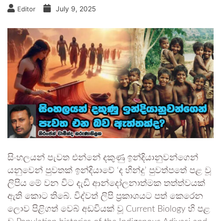
July 9, 2025
Editor
සිංහලයන් පැවත එන්නේ දකුණු ඉන්දියානුවන්ගෙන්
යනුවෙන් පුවතක් ඉන්දියාවේ ‘ද හින්දු’ පුවත්පතේ පළ වූ
ලිපිය මේ වන විට දැඩි ආන්දෝලනාත්මක තත්ත්වයක්
ඇති කොට තිබේ. විද්වත් ලිපි ප්‍රකාශයට පත් කෙරෙන
ලොව පිළිගත් වෙබ් අඩවියක් වූ Current Biology හි පළ