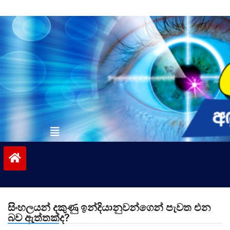
Skip
to
content
vinivida.lk
සිංහලයන් දකුණු ඉන්දියානුවන්ගෙන් පැවත එන
බව ඇත්තක්ද?