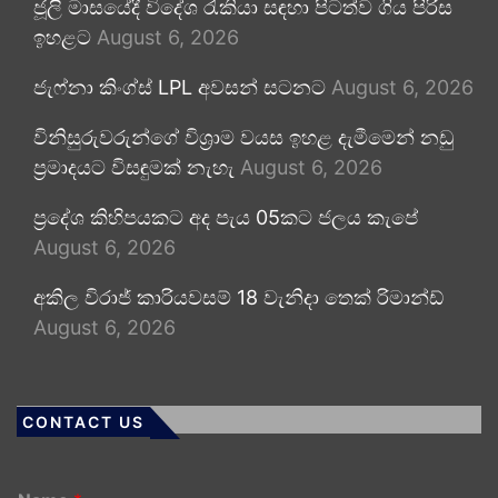
ජූලි මාසයේදී විදේශ රැකියා සඳහා පිටත්ව ගිය පිරිස
ඉහළට
August 6, 2026
ජැෆ්නා කිංග්ස් LPL අවසන් සටනට
August 6, 2026
විනිසුරුවරුන්ගේ විශ්‍රාම වයස ඉහළ දැමීමෙන් නඩු
ප්‍රමාදයට විසඳුමක් නැහැ
August 6, 2026
ප්‍රදේශ කිහිපයකට අද පැය 05කට ජලය කැපේ
August 6, 2026
අකිල විරාජ් කාරියවසම් 18 වැනිදා තෙක් රිමාන්ඩ්
August 6, 2026
CONTACT US