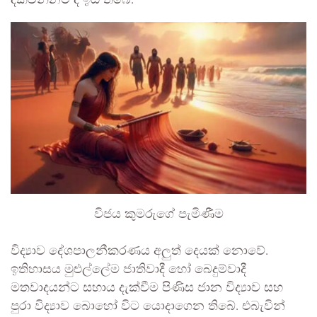
දක්වන්නට ද ඉඩ තිබේ.
විජය කුමරුගේ පැමිණීම
විද්‍යාව දේශපාලනීකරණය අලුත් දෙයක් නොවේ.
ඉතිහාසය මුළුල්ලේම ජාතිවාදී හෝ බෙදුම්වාදී
මතවාදයන්ට සහාය දැක්වීම පිණිස ජාන විද්‍යාව සහ
පුරා විද්‍යාව බොහෝ විට යොදාගෙන තිබේ. එබැවින්