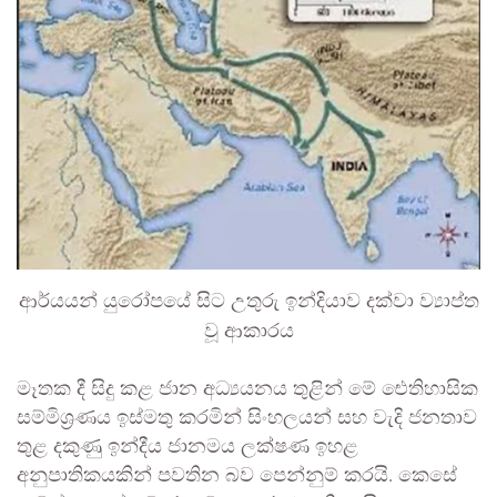
ආර්යයන් යුරෝපයේ සිට උතුරු ඉන්දියාව දක්වා ව්‍යාප්ත
වූ ආකාරය
මෑතක දී සිදු කළ ජාන අධ්‍යයනය තුළින් මේ ඓතිහාසික
සම්මිශ්‍රණය ඉස්මතු කරමින් සිංහලයන් සහ වැදි ජනතාව
තුළ දකුණු ඉන්දීය ජානමය ලක්ෂණ ඉහළ
අනුපාතිකයකින් පවතින බව පෙන්නුම් කරයි. කෙසේ