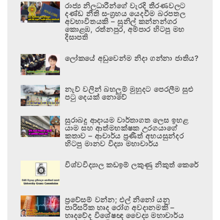
රාජ්‍ය නිලධාරීන්ගේ වැරදි තීරණවලට
දණ්ඩ නීති සංග්‍රහය යෙදවීම බරපතල
අවභාවිතයකි – සුනිල් කන්නන්ගර
කොළඹ, රත්නපුර, අම්පාර හිටපු මහ
දිසාපති
ලෝකයේ අඩුවෙන්ම නිදා ගන්නා ජාතිය?
නැව් වලින් බහලුම් මුහුදට පෙරලීම සුළු
පටු දෙයක් නොවේ
සුරාබදු ආදායම වාර්තාගත ලෙස ඉහළ
යාම සහ ආත්මභක්ෂක උරගයාගේ
කතාව – ආචාර්ය ප්‍රණීත් අභයසුන්දර
හිටපු මානව විද්‍යා මහාචාර්ය
විශ්වවිද්‍යාල කඩඉම් ලකුණු නිකුත් කෙරේ
ප්‍රවේසම් වන්න; එල් නිනෝ යනු
පාරිසරික හෘද රෝග අවදානමකි –
හෘදවේද විශේෂඥ වෛද්‍ය මහාචාර්ය