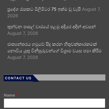
ප්‍රදේශ රැසකට මිලිමීටර 75 ඉක්ම වූ වැසි
August 7,
2026
තුන්වන පාසල් වාරයේ පළමු අදියර අදින් අවසන්
August 7, 2026
ජාත්‍යන්තරය හමුවේ සිදු කරන හිතුවක්කාරකමක්
නොවිය යුතු විනිසුරුවන්ගේ විශ්‍රාම වයස පමා කිරීම
August 7, 2026
CONTACT US
Name
*