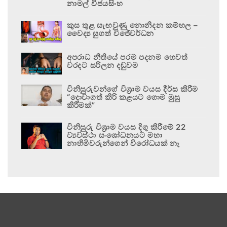
නාමල් විජයසිංහ
කුස තුළ සැඟවුණු නොනිදන කම්හල –
වෛද්‍ය සුගත් විජේවර්ධන
අපරාධ නීතියේ පරම පදනම හෙවත්
වරදට සරිලන දඬුවම
විනිසුරුවන්ගේ විශ්‍රාම වයස දීර්ඝ කිරීම
“දොවාගත් කිරි කළයට ගොම මුසු
කිරීමක්”
විනිසුරු විශ්‍රාම වයස දිගු කිරීමේ 22
ව්‍යවස්ථා සංශෝධනයට මහා
නාහිමිවරුන්ගෙන් විරෝධයක් නෑ