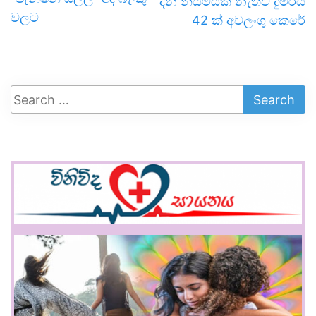
දින නියමයක් නැතිව දුම්රිය
වලට
42 ක් අවලංගු කෙරේ