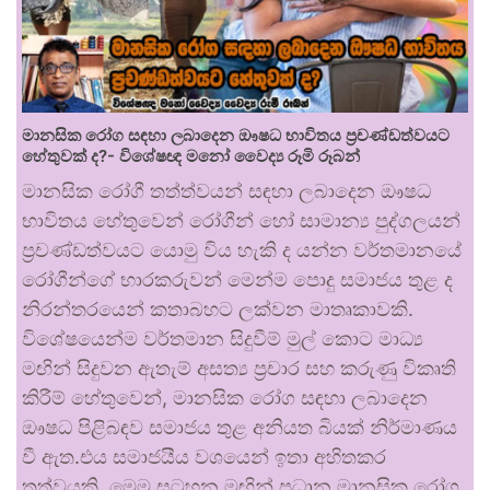
මානසික රෝග සඳහා ලබාදෙන ඖෂධ භාවිතය ප්‍රචණ්ඩත්වයට
හේතුවක් ද?- විශේෂඥ මනෝ වෛද්‍ය රූමි රූබන්
මානසික රෝගී තත්ත්වයන් සඳහා ලබාදෙන ඖෂධ
භාවිතය හේතුවෙන් රෝගීන් හෝ සාමාන්‍ය පුද්ගලයන්
ප්‍රචණ්ඩත්වයට යොමු විය හැකි ද යන්න වර්තමානයේ
රෝගීන්ගේ භාරකරුවන් මෙන්ම පොදු සමාජය තුළ ද
නිරන්තරයෙන් කතාබහට ලක්වන මාතෘකාවකි.
විශේෂයෙන්ම වර්තමාන සිදුවීම් මුල් කොට මාධ්‍ය
මඟින් සිදුවන ඇතැම් අසත්‍ය ප්‍රචාර සහ කරුණු විකෘති
කිරීම් හේතුවෙන්, මානසික රෝග සඳහා ලබාදෙන
ඖෂධ පිළිබඳව සමාජය තුළ අනියත බියක් නිර්මාණය
වී ඇත.එය සමාජයීය වශයෙන් ඉතා අහිතකර
තත්වයකි. මෙම සටහන මඟින් ප්‍රධාන මානසික රෝග