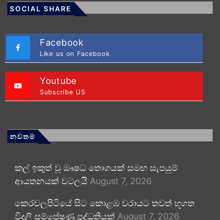
SOCIAL SHARE
Facebook
Like us on Facebook
Youtube
Subscribe US
නවතම
කල් ඉකුත් වූ ඖෂධ තොගයක් සමඟ සැපයුම්
ආයතනයක් වටලයි
August 7, 2026
කෙරවලපිටියේ සිට කොළඹ වරායට තවත් භූගත
විදුලි සම්ප්‍රේෂණ පද්ධතියක්
August 7, 2026