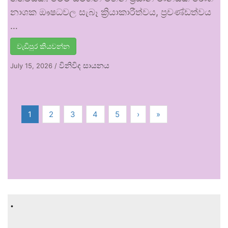
නාශක ඖෂධවල සැබෑ ක්‍රියාකාරීත්වය, ප්‍රචණ්ඩත්වය
…
වැඩිපුර කියවන්න
විනිවිද සායනය
July 15, 2026
/
1
2
3
4
5
›
»
.