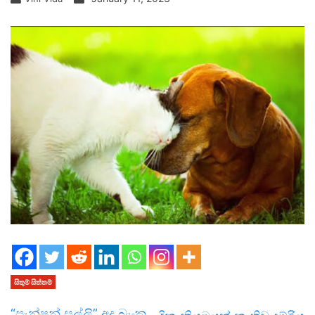
සිතුම් සිත්තම්
“පැන්ෂන් සල්ලි” අද බැංකු