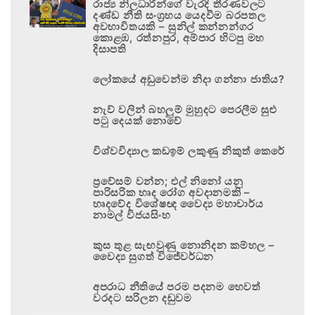
රාජ්‍ය නිලධාරීන්ගේ වැරදි තීරණවලට
දණ්ඩ නීති සංග්‍රහය යෙදවීම බරපතල
අවභාවිතයකි – සුනිල් කන්නන්ගර
කොළඹ, රත්නපුර, අම්පාර හිටපු මහ
දිසාපති
ලෝකයේ අඩුවෙන්ම නිදා ගන්නා ජාතිය?
නැව් වලින් බහලුම් මුහුදට පෙරලීම සුළු
පටු දෙයක් නොවේ
විශ්වවිද්‍යාල කඩඉම් ලකුණු නිකුත් කෙරේ
ප්‍රවේසම් වන්න; එල් නිනෝ යනු
පාරිසරික හෘද රෝග අවදානමකි –
හෘදවේද විශේෂඥ වෛද්‍ය මහාචාර්ය
නාමල් විජයසිංහ
කුස තුළ සැඟවුණු නොනිදන කම්හල –
වෛද්‍ය සුගත් විජේවර්ධන
අපරාධ නීතියේ පරම පදනම හෙවත්
වරදට සරිලන දඬුවම