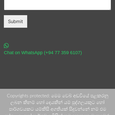
Submit
Chat on WhatsApp (+94 77 359 6107)
Copyrights protected: මෙම වෙබ් අඩවියේ පළකරනු
ලබන කිනම් හෝ දෙයකින් යම් පුද්ගලයකුට හෝ
පාර්ශවයකට යම්කිසි අගතියක් සිදුවන්නේ නම් එම