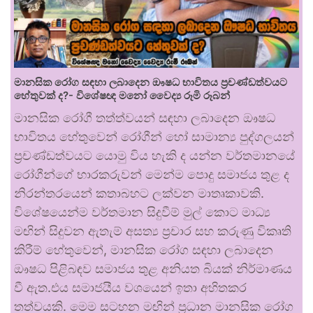
මානසික රෝග සඳහා ලබාදෙන ඖෂධ භාවිතය ප්‍රචණ්ඩත්වයට
හේතුවක් ද?- විශේෂඥ මනෝ වෛද්‍ය රූමි රූබන්
මානසික රෝගී තත්ත්වයන් සඳහා ලබාදෙන ඖෂධ
භාවිතය හේතුවෙන් රෝගීන් හෝ සාමාන්‍ය පුද්ගලයන්
ප්‍රචණ්ඩත්වයට යොමු විය හැකි ද යන්න වර්තමානයේ
රෝගීන්ගේ භාරකරුවන් මෙන්ම පොදු සමාජය තුළ ද
නිරන්තරයෙන් කතාබහට ලක්වන මාතෘකාවකි.
විශේෂයෙන්ම වර්තමාන සිදුවීම් මුල් කොට මාධ්‍ය
මඟින් සිදුවන ඇතැම් අසත්‍ය ප්‍රචාර සහ කරුණු විකෘති
කිරීම් හේතුවෙන්, මානසික රෝග සඳහා ලබාදෙන
ඖෂධ පිළිබඳව සමාජය තුළ අනියත බියක් නිර්මාණය
වී ඇත.එය සමාජයීය වශයෙන් ඉතා අහිතකර
තත්වයකි. මෙම සටහන මඟින් ප්‍රධාන මානසික රෝග