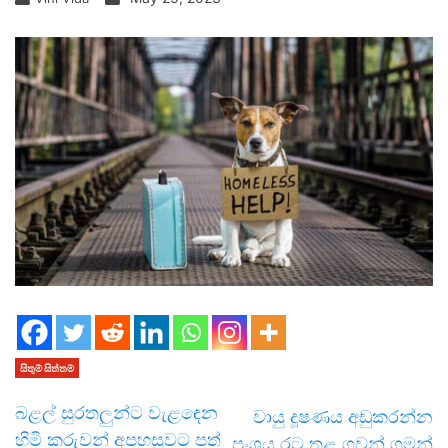
සිතුම් සිත්තම්
බළල් සුරතලුන්ට වැළඳෙන
වායු දූෂණය අඩුකරන්න
හිමි කරුවන් අපහසුවට පත්
ප්‍රංශය රට තුළ ගුවන් ගමන්