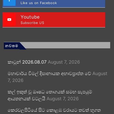
Like us on Facebook
Youtube
Subscribe US
නවතම
කාටූන් 2026.08.07
August 7, 2026
මහාචාර්ය විමල් දිසානායක අභාවප්‍රාප්ත වේ
August
7, 2026
කල් ඉකුත් වූ ඖෂධ තොගයක් සමඟ සැපයුම්
ආයතනයක් වටලයි
August 7, 2026
කෙරවලපිටියේ සිට කොළඹ වරායට තවත් භූගත