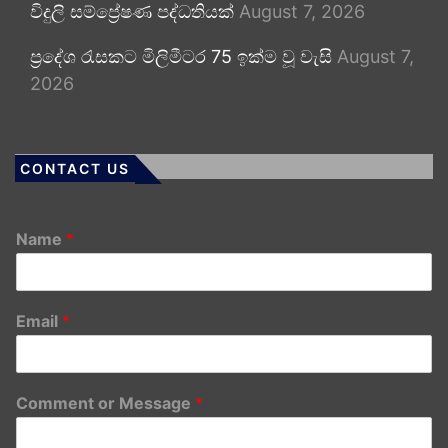
විදුලි සම්ප්‍රේෂණ පද්ධතියක්
August 7, 2026
ප්‍රදේශ රැසකට මිලිමීටර 75 ඉක්ම වූ වැසි
August 7,
2026
CONTACT US
Name
*
Email
*
Comment or Message
*