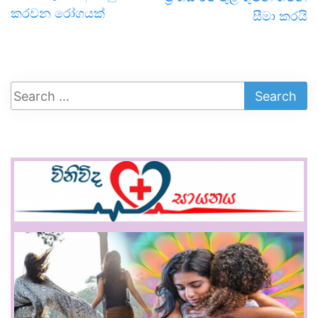
කරවන රෝගයක්
සීමා කරයි