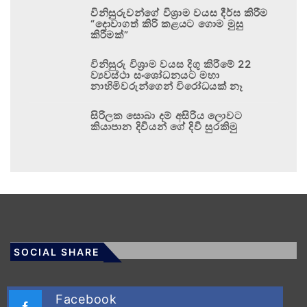
විනිසුරුවන්ගේ විශ්‍රාම වයස දීර්ඝ කිරීම
“දොවාගත් කිරි කළයට ගොම මුසු
කිරීමක්”
විනිසුරු විශ්‍රාම වයස දිගු කිරීමේ 22
ව්‍යවස්ථා සංශෝධනයට මහා
නාහිමිවරුන්ගෙන් විරෝධයක් නෑ
සිරිලක සොබා දම් අසිරිය ලොවට
කියාපාන දිවියන් ගේ දිවි සුරකිමු
SOCIAL SHARE
Facebook