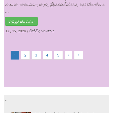
නාශක ඖෂධවල සැබෑ ක්‍රියාකාරීත්වය, ප්‍රචණ්ඩත්වය
…
වැඩිපුර කියවන්න
විනිවිද සායනය
July 15, 2026
/
1
2
3
4
5
›
»
.