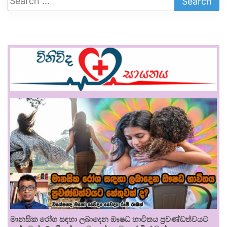
මානසික රෝග සඳහා ලබාදෙන ඖෂධ භාවිතය ප්‍රචණ්ඩත්වයට