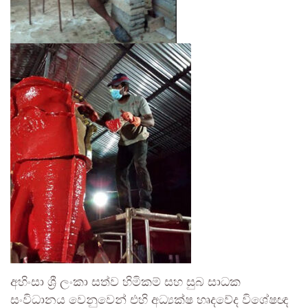
අහිංසා ශ්‍රී ලංකා සත්ව හිමිකම් සහ සුබ සාධක
සංවිධානය වෙනුවෙන් එහි අධ්‍යක්ෂ හෘදවේද විශේෂඥ