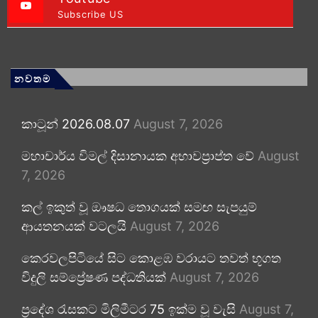
Subscribe US
නවතම
කාටූන් 2026.08.07
August 7, 2026
මහාචාර්ය විමල් දිසානායක අභාවප්‍රාප්ත වේ
August
7, 2026
කල් ඉකුත් වූ ඖෂධ තොගයක් සමඟ සැපයුම්
ආයතනයක් වටලයි
August 7, 2026
කෙරවලපිටියේ සිට කොළඹ වරායට තවත් භූගත
විදුලි සම්ප්‍රේෂණ පද්ධතියක්
August 7, 2026
ප්‍රදේශ රැසකට මිලිමීටර 75 ඉක්ම වූ වැසි
August 7,