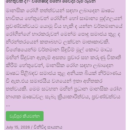
හේතුවක් ද?- විශේෂඥ මනෝ වෛද්‍ය රූමි රූබන්
මානසික රෝගී තත්ත්වයන් සඳහා ලබාදෙන ඖෂධ
භාවිතය හේතුවෙන් රෝගීන් හෝ සාමාන්‍ය පුද්ගලයන්
ප්‍රචණ්ඩත්වයට යොමු විය හැකි ද යන්න වර්තමානයේ
රෝගීන්ගේ භාරකරුවන් මෙන්ම පොදු සමාජය තුළ ද
නිරන්තරයෙන් කතාබහට ලක්වන මාතෘකාවකි.
විශේෂයෙන්ම වර්තමාන සිදුවීම් මුල් කොට මාධ්‍ය
මඟින් සිදුවන ඇතැම් අසත්‍ය ප්‍රචාර සහ කරුණු විකෘති
කිරීම් හේතුවෙන්, මානසික රෝග සඳහා ලබාදෙන
ඖෂධ පිළිබඳව සමාජය තුළ අනියත බියක් නිර්මාණය
වී ඇත.එය සමාජයීය වශයෙන් ඉතා අහිතකර
තත්වයකි. මෙම සටහන මඟින් ප්‍රධාන මානසික රෝග
නාශක ඖෂධවල සැබෑ ක්‍රියාකාරීත්වය, ප්‍රචණ්ඩත්වය
…
වැඩිපුර කියවන්න
විනිවිද සායනය
July 15, 2026
/