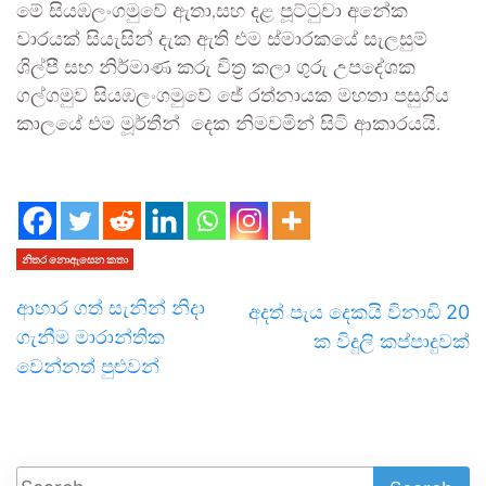
මේ සියඹලංගමුවේ ඇතා,සහ දළ පූට්ටුවා අනේක
වාරයක් සියැසින් දැක ඇති එම ස්මාරකයේ සැලසුම්
ශිල්පී සහ නිර්මාණ කරු චිත්‍ර කලා ගුරු උපදේශක
ගල්ගමුව සියඹලංගමුවේ ජේ රත්නායක මහතා පසුගිය
කාලයේ එම මූර්තීන් දෙක නිමවමින් සිටි ආකාරයයි.
නිතර නොඇසෙන කතා
ආහාර ගත් සැනින් නිදා
අදත් පැය දෙකයි විනාඩි 20
ගැනීම මාරාන්තික
ක විදුලි කප්පාදුවක්
වෙන්නත් පුළුවන්