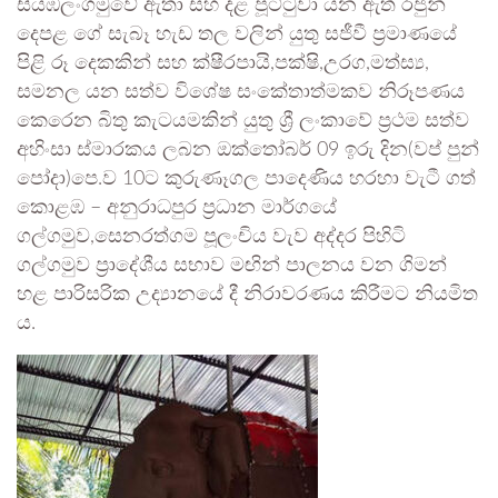
සියඹලංගමුවේ ඇතා සහ දළ පූට්ටුවා යන ඇත් රජුන්
දෙපළ ගේ සැබෑ හැඩ තල වලින් යුතු සජීවී ප්‍රමාණයේ
පිළි රූ දෙකකින් සහ ක්ෂීරපායි,පක්ෂි,උරග,මත්ස්‍ය,
සමනල යන සත්ව විශේෂ සංකේතාත්මකව නිරූපණය
කෙරෙන බිතු කැටයමකින් යුතු ශ්‍රී ලංකාවේ ප්‍රථම සත්ව
අහිංසා ස්මාරකය ලබන ඔක්තෝබර් 09 ඉරු දින(වප් පුන්
පෝදා)පෙ.ව 10ට කුරුණෑගල පාදෙණිය හරහා වැටී ගත්
කොළඹ – අනුරාධපුර ප්‍රධාන මාර්ගයේ
ගල්ගමුව,සෙනරත්ගම පූලංචිය වැව අද්දර පිහිටි
ගල්ගමුව ප්‍රාදේශීය සභාව මඟින් පාලනය වන ගිමන්
හළ පාරිසරික උද්‍යානයේ දී නිරාවරණය කිරීමට නියමිත
ය.