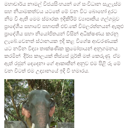
මහාචාර්ය නාමල් විජයසිංහයන් ගේ සංවිධාන සැලැස්ම
සහ නියාමකත්වය යටතේ මේ වන විට බොහෝ දුරට
නිම වී ඇති මෙම ස්මාරක ඉදිකිරීම් ව්‍යාපෘතිය ගල්ගමුව
ප්‍රාදේශීය සභාවේ සභාපති එච්.කේ විමලරත්නයන් ඇතුළු
ප්‍රාදේශීය සභා නියෝජිතයන් විසින් අධීක්ෂණය කරනු
ලැබේ.වෙනත් ස්ථානයක ඉදි කළ විශේෂ ආවරණයක්
යට නවීන විද්‍යා තාක්ෂණික ක්‍රමෝපායන් අනුගමනය
කරමින් දීර්ඝ කාලයක් තිස්සේ මූර්ති මත් කෙරුණු ඒම
ඇත් රජුන් දෙදෙනා ගේ ආකෘතීන් අනුව එම පිළි රූ මේ
වන විටත් එම උද්‍යානයේ ඉදි වී හමාරය.