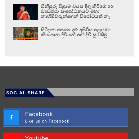
විනිසුරු විශ්‍රාම වයස දිගු කිරීමේ 22
ව්‍යවස්ථා සංශෝධනයට මහා
නාහිමිවරුන්ගෙන් විරෝධයක් නෑ
සිරිලක සොබා දම් අසිරිය ලොවට
කියාපාන දිවියන් ගේ දිවි සුරකිමු
SOCIAL SHARE
Facebook
Like us on Facebook
Youtube