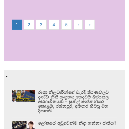
1
2
3
4
5
›
»
.
රාජ්‍ය නිලධාරීන්ගේ වැරදි තීරණවලට
දණ්ඩ නීති සංග්‍රහය යෙදවීම බරපතල
අවභාවිතයකි – සුනිල් කන්නන්ගර
කොළඹ, රත්නපුර, අම්පාර හිටපු මහ
දිසාපති
ලෝකයේ අඩුවෙන්ම නිදා ගන්නා ජාතිය?