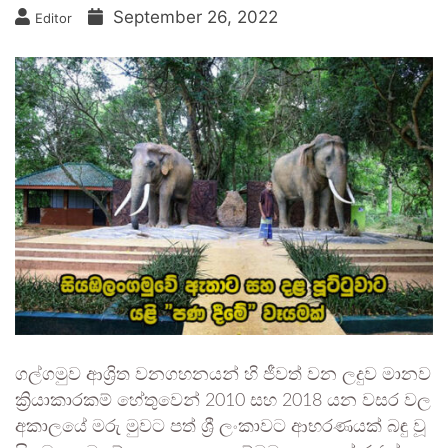
September 26, 2022
Editor
ගල්ගමුව ආශ්‍රිත වනගහනයන් හි ජීවත් වන ලදුව මානව
ක්‍රියාකාරකම් හේතුවෙන් 2010 සහ 2018 යන වසර වල
අකාලයේ මරු මුවට පත් ශ්‍රී ලංකාවට ආභරණයක් බඳු වූ