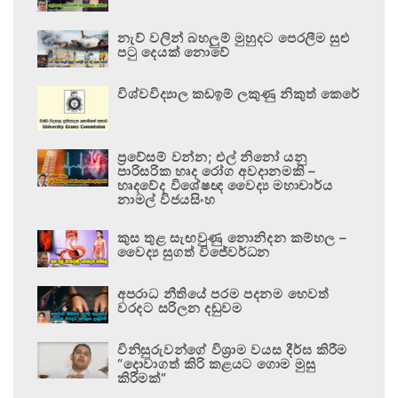
නැව් වලින් බහලුම් මුහුදට පෙරලීම සුළු
පටු දෙයක් නොවේ
විශ්වවිද්‍යාල කඩඉම් ලකුණු නිකුත් කෙරේ
ප්‍රවේසම් වන්න; එල් නිනෝ යනු
පාරිසරික හෘද රෝග අවදානමකි –
හෘදවේද විශේෂඥ වෛද්‍ය මහාචාර්ය
නාමල් විජයසිංහ
කුස තුළ සැඟවුණු නොනිදන කම්හල –
වෛද්‍ය සුගත් විජේවර්ධන
අපරාධ නීතියේ පරම පදනම හෙවත්
වරදට සරිලන දඬුවම
විනිසුරුවන්ගේ විශ්‍රාම වයස දීර්ඝ කිරීම
“දොවාගත් කිරි කළයට ගොම මුසු
කිරීමක්”