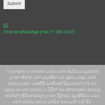
Submit
Chat on WhatsApp (+94 77 359 6107)
Copyrights protected: මෙම වෙබ් අඩවියේ පළකරනු
ලබන කිනම් හෝ දෙයකින් යම් පුද්ගලයකුට හෝ
පාර්ශවයකට යම්කිසි අගතියක් සිදුවන්නේ නම් එම
පුද්ගලයා හෝ පාර්ශවය විසින් තම අනන්‍යතාව තහවුරු
කරමින් ඉදිරිපත් කරනු ලබන පිළිතුරු පළකිරීමට මෙම
වෙබ් අඩවිය ආචාර ධර්මීය වශයෙන් බැඳී සිටී.