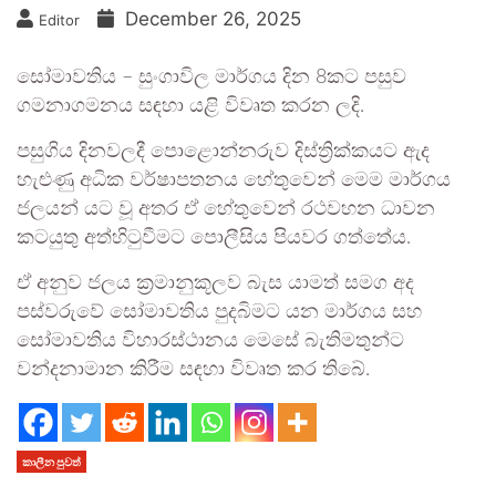
December 26, 2025
Editor
සෝමාවතිය – සුංගාවිල මාර්ගය දින 8කට පසුව
ගමනාගමනය සඳහා යළි විවෘත කරන ලදි.
පසුගිය දිනවලදී පොළොන්නරුව දිස්ත්‍රික්කයට ඇද
හැළුණු අධික වර්ෂාපතනය හේතුවෙන් මෙම මාර්ගය
ජලයන් යට වූ අතර ඒ හේතුවෙන් රථවහන ධාවන
කටයුතු අත්හිටුවීමට පොලීසිය පියවර ගත්තේ‍ය.
ඒ අනුව ජලය ක්‍රමානුකූලව බැස යාමත් සමග අද
පස්වරුවේ සෝමාවතිය පුදබිමට යන මාර්ගය සහ
සෝමාවතිය විහාරස්ථානය මෙසේ බැතිමතුන්ට
වන්දනාමාන කිරීම සඳහා විවෘත කර තිබේ.
කාලීන පුවත්