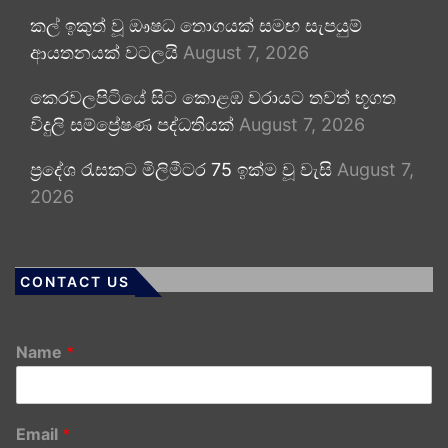
කල් ඉකුත් වූ ඖෂධ තොගයක් සමඟ සැපයුම්
ආයතනයක් වටලයි
August 7, 2026
කෙරවලපිටියේ සිට කොළඹ වරායට තවත් භූගත
විදුලි සම්ප්‍රේෂණ පද්ධතියක්
August 7, 2026
ප්‍රදේශ රැසකට මිලිමීටර 75 ඉක්ම වූ වැසි
August 7,
2026
CONTACT US
Name
*
Email
*