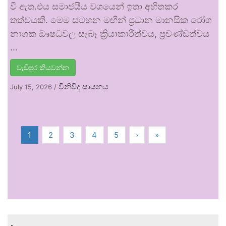
වී ඇත.එය සමාජයීය වශයෙන් ඉතා අහිතකර
තත්වයකි. මෙම සටහන මඟින් ප්‍රධාන මානසික රෝග
නාශක ඖෂධවල සැබෑ ක්‍රියාකාරීත්වය, ප්‍රචණ්ඩත්වය
…
වැඩිපුර කියවන්න
විනිවිද සායනය
July 15, 2026
/
1
2
3
4
5
›
»
.