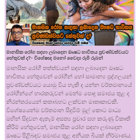
මානසික රෝග සඳහා ලබාදෙන ඖෂධ භාවිතය ප්‍රචණ්ඩත්වයට
හේතුවක් ද?- විශේෂඥ මනෝ වෛද්‍ය රූමි රූබන්
මානසික රෝගී තත්ත්වයන් සඳහා ලබාදෙන ඖෂධ
භාවිතය හේතුවෙන් රෝගීන් හෝ සාමාන්‍ය පුද්ගලයන්
ප්‍රචණ්ඩත්වයට යොමු විය හැකි ද යන්න වර්තමානයේ
රෝගීන්ගේ භාරකරුවන් මෙන්ම පොදු සමාජය තුළ ද
නිරන්තරයෙන් කතාබහට ලක්වන මාතෘකාවකි.
විශේෂයෙන්ම වර්තමාන සිදුවීම් මුල් කොට මාධ්‍ය
මඟින් සිදුවන ඇතැම් අසත්‍ය ප්‍රචාර සහ කරුණු විකෘති
කිරීම් හේතුවෙන්, මානසික රෝග සඳහා ලබාදෙන
ඖෂධ පිළිබඳව සමාජය තුළ අනියත බියක් නිර්මාණය