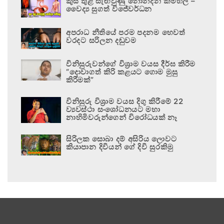
කුස තුළ සැඟවුණු නොනිදන කම්හල –
වෛද්‍ය සුගත් විජේවර්ධන
අපරාධ නීතියේ පරම පදනම හෙවත්
වරදට සරිලන දඬුවම
විනිසුරුවන්ගේ විශ්‍රාම වයස දීර්ඝ කිරීම
“දොවාගත් කිරි කළයට ගොම මුසු
කිරීමක්”
විනිසුරු විශ්‍රාම වයස දිගු කිරීමේ 22
ව්‍යවස්ථා සංශෝධනයට මහා
නාහිමිවරුන්ගෙන් විරෝධයක් නෑ
සිරිලක සොබා දම් අසිරිය ලොවට
කියාපාන දිවියන් ගේ දිවි සුරකිමු