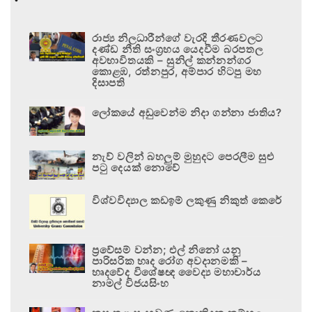
රාජ්‍ය නිලධාරීන්ගේ වැරදි තීරණවලට
දණ්ඩ නීති සංග්‍රහය යෙදවීම බරපතල
අවභාවිතයකි – සුනිල් කන්නන්ගර
කොළඹ, රත්නපුර, අම්පාර හිටපු මහ
දිසාපති
ලෝකයේ අඩුවෙන්ම නිදා ගන්නා ජාතිය?
නැව් වලින් බහලුම් මුහුදට පෙරලීම සුළු
පටු දෙයක් නොවේ
විශ්වවිද්‍යාල කඩඉම් ලකුණු නිකුත් කෙරේ
ප්‍රවේසම් වන්න; එල් නිනෝ යනු
පාරිසරික හෘද රෝග අවදානමකි –
හෘදවේද විශේෂඥ වෛද්‍ය මහාචාර්ය
නාමල් විජයසිංහ