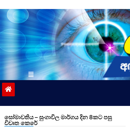
Skip
to
content
vinivida.lk
සෝමාවතිය – සුංගාවිල මාර්ගය දින 8කට පසු
විවෘත කෙරේ