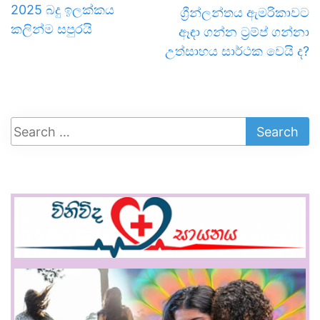
2025 බදු ඉලක්කය
ග්‍රීන්ලන්තය ඇමරිකාවට
කලින්ම සපුරයි
ඈඳා ගන්න ට්‍රම්ප් ගන්නා
උත්සාහය සාර්ථක වෙයි ද?