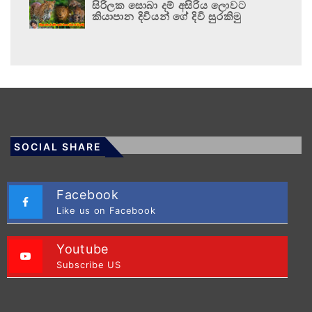
සිරිලක සොබා දම් අසිරිය ලොවට
කියාපාන දිවියන් ගේ දිවි සුරකිමු
SOCIAL SHARE
Facebook
Like us on Facebook
Youtube
Subscribe US