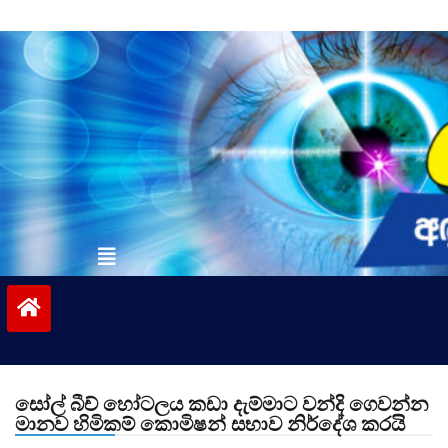
Skip
to
content
vinivida.lk
සෝල් බීච් හෝටලය කඩා දැම්මාට වන්දි ගෙවන්න
මානව හිමිකම් කොමිෂන් සභාව නිර්දේශ කරයි