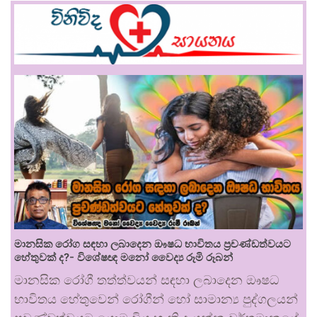
මානසික රෝග සඳහා ලබාදෙන ඖෂධ භාවිතය ප්‍රචණ්ඩත්වයට
හේතුවක් ද?- විශේෂඥ මනෝ වෛද්‍ය රූමි රූබන්
මානසික රෝගී තත්ත්වයන් සඳහා ලබාදෙන ඖෂධ
භාවිතය හේතුවෙන් රෝගීන් හෝ සාමාන්‍ය පුද්ගලයන්