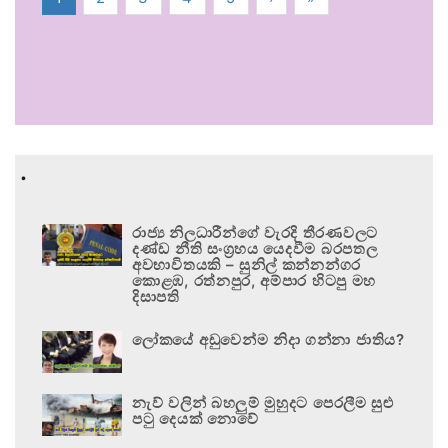
.
රාජ්‍ය නිලධාරීන්ගේ වැරදි තීරණවලට
දණ්ඩ නීති සංග්‍රහය යෙදවීම බරපතල
අවභාවිතයකි – සුනිල් කන්නන්ගර
කොළඹ, රත්නපුර, අම්පාර හිටපු මහ
දිසාපති
ලෝකයේ අඩුවෙන්ම නිදා ගන්නා ජාතිය?
නැව් වලින් බහලුම් මුහුදට පෙරලීම සුළු
පටු දෙයක් නොවේ