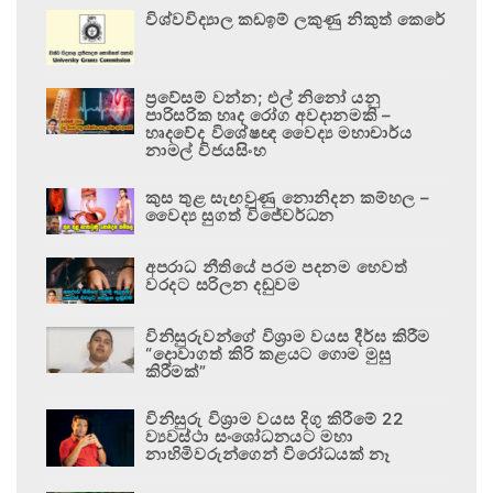
විශ්වවිද්‍යාල කඩඉම් ලකුණු නිකුත් කෙරේ
ප්‍රවේසම් වන්න; එල් නිනෝ යනු
පාරිසරික හෘද රෝග අවදානමකි –
හෘදවේද විශේෂඥ වෛද්‍ය මහාචාර්ය
නාමල් විජයසිංහ
කුස තුළ සැඟවුණු නොනිදන කම්හල –
වෛද්‍ය සුගත් විජේවර්ධන
අපරාධ නීතියේ පරම පදනම හෙවත්
වරදට සරිලන දඬුවම
විනිසුරුවන්ගේ විශ්‍රාම වයස දීර්ඝ කිරීම
“දොවාගත් කිරි කළයට ගොම මුසු
කිරීමක්”
විනිසුරු විශ්‍රාම වයස දිගු කිරීමේ 22
ව්‍යවස්ථා සංශෝධනයට මහා
නාහිමිවරුන්ගෙන් විරෝධයක් නෑ