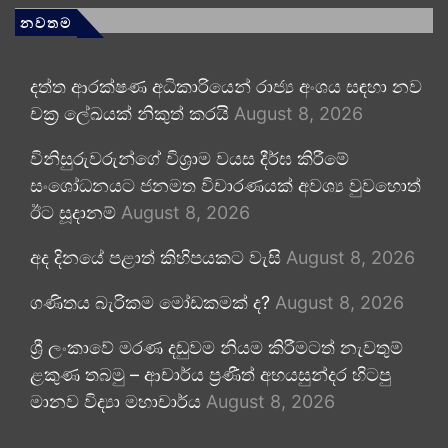
නවතම
දත්ත ආරක්ෂණ අධිකාරියෙන් රාජ්‍ය අංශය සඳහා නව
චක්‍ර ලේඛයක් නිකුත් කරයි
August 8, 2026
විනිසුරුවරුන්ගේ විශ්‍රාම වයස දීර්ඝ කිරීමේ
සංශෝධනයට ජනමත විචාරණයක් අවශ්‍ය වුවහොත්
ඊට සූදානම්
August 8, 2026
අද දිනයේ පළාත් කිහිපයකට වැසි
August 8, 2026
ගණිතය බැරිකම මෝඩකමක් ද?
August 8, 2026
ශ්‍රී ලංකාවේ මරණ දඬුවම නියම කිරීමටත් නැවතුම්
ළකුණ තබමු – ආචාර්ය ප්‍රණීත් අභයසුන්දර හිටපු
මානව විද්‍යා මහාචාර්ය
August 8, 2026