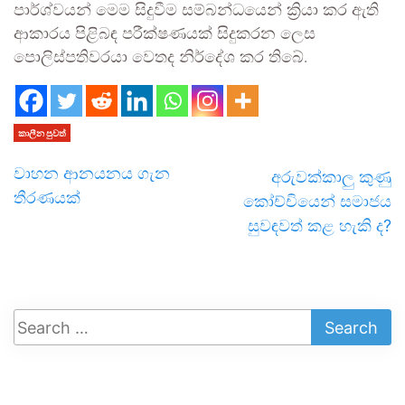
පාර්ශ්වයන් මෙම සිදුවීම සම්බන්ධයෙන් ක්‍රියා කර ඇති
ආකාරය පිළිබඳ පරීක්ෂණයක් සිදුකරන ලෙස
පොලිස්පතිවරයා වෙතද නිර්දේශ කර තිබේ.
කාලීන පුවත්
වාහන ආනයනය ගැන
අරුවක්කාලු කුණු
තීරණයක්
කෝච්චියෙන් සමාජය
සුවඳවත් කළ හැකි ද?