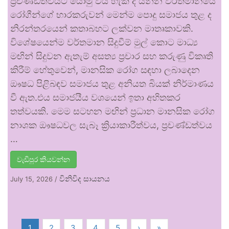
ප්‍රචණ්ඩත්වයට යොමු විය හැකි ද යන්න වර්තමානයේ
රෝගීන්ගේ භාරකරුවන් මෙන්ම පොදු සමාජය තුළ ද
නිරන්තරයෙන් කතාබහට ලක්වන මාතෘකාවකි.
විශේෂයෙන්ම වර්තමාන සිදුවීම් මුල් කොට මාධ්‍ය
මඟින් සිදුවන ඇතැම් අසත්‍ය ප්‍රචාර සහ කරුණු විකෘති
කිරීම් හේතුවෙන්, මානසික රෝග සඳහා ලබාදෙන
ඖෂධ පිළිබඳව සමාජය තුළ අනියත බියක් නිර්මාණය
වී ඇත.එය සමාජයීය වශයෙන් ඉතා අහිතකර
තත්වයකි. මෙම සටහන මඟින් ප්‍රධාන මානසික රෝග
නාශක ඖෂධවල සැබෑ ක්‍රියාකාරීත්වය, ප්‍රචණ්ඩත්වය
…
වැඩිපුර කියවන්න
විනිවිද සායනය
July 15, 2026
/
1
2
3
4
5
›
»