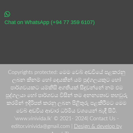
Chat on WhatsApp (+94 77 359 6107)
Copyrights protected: මෙම වෙබ් අඩවියේ පළකරනු
ලබන කිනම් හෝ දෙයකින් යම් පුද්ගලයකුට හෝ
පාර්ශවයකට යම්කිසි අගතියක් සිදුවන්නේ නම් එම
පුද්ගලයා හෝ පාර්ශවය විසින් තම අනන්‍යතාව තහවුරු
කරමින් ඉදිරිපත් කරනු ලබන පිළිතුරු පළකිරීමට මෙම
වෙබ් අඩවිය ආචාර ධර්මීය වශයෙන් බැඳී සිටී.
'www.vinivida.lk' © 2021- 2024| Contact Us -
editor.vinivida@gmail.com |
Design & develop by