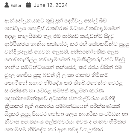
June 12, 2024
Editor
ආන්දෝලනයකට තුඩු දුන් දෙහිවල සෝල් බීච්
හෝටලය පොලිස් රැකවරණ මධ්‍යයේ කඩාදැමීමෙන්
අදාළ කාලසීමාව තුළ එම පාර්ශව කරුවන්ට සිදුවූ
ආර්ථිකමය හානිය තක්සේරු කර එහි සේවකයින්ට සුදුසු
වන්දි මුදලක් ගෙවන ලෙසත්, අත්තනෝමතික ලෙස
ගොඩනැඟිල්ල කඩාදැමීමෙන් පැමිණිලිකරුවන්ට සිදුවූ
හානිය සම්බන්ධයෙන් තක්සේරු කර රජය විසින් එම
මුදල ගෙවිය යුතු බවත් ශ්‍රී ලංකා මානව හිමිකම්
කොමිෂන් සභාව නිර්දේශ කර තිබේ.එමෙන්ම වෙරළ
සංරක්ෂණ හා වෙරළ සම්පත් කළමනාකරණ
දෙපාර්තමේන්තුවේ අධ්‍යක්ෂ ජනරාල්වරයා මෙහිදී
ක්‍රියාකර ඇති ආකාරය සම්බන්ධයෙන් පරීක්ෂණයක්
සිදුකර සුදුසු පියවර ගන්නා ලෙස නාගරික සංවර්ධන හා
නිවාස අමාත්‍යාංශ ලේකම්වරයා වෙත ද මානව හිමිකම්
කොමිසම නිර්දේශ කර ඇත.තවද වගඋත්තර