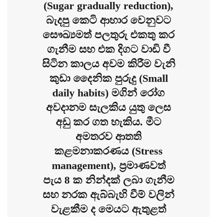
(Sugar gradually reduction),
බැදපු කෙටි ආහාර වෙනුවට
සෞඛ්‍යමත් පලතුරු එකතු කර
ගැනීම සහ එක දිගට වාඩි වී
සිටින කාලය අවම කිරීම වැනි
කුඩා දෛනික පුරුදු (Small
daily habits) මගින් රෝග
අවදානම සැලකිය යුතු ලෙස
අඩු කර ගත හැකිය. මීට
අමතරව ආතති
කළමනාකරණය (Stress
management), ප්‍රමාණවත්
පැය 8 ක නින්දක් ලබා ගැනීම
සහ නරක ඇබ්බැහි වීම් වලින්
වැළකීම ද මෙයට ඇතුළත්