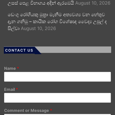
උසස් පෙළ විභාගය අදින් ඇරඹෙයි
August 10, 2026
ඩෙංගු රෝගියකු ⁣මුත්‍රා මැනීම අත්‍යවශ්‍ය වන හේතුව
දැන ගනිමු – කායික රෝග විශේෂඥ වෛද්‍ය උපුල් ද
සිල්වා
August 10, 2026
CONTACT US
Name
*
Email
*
Comment or Message
*