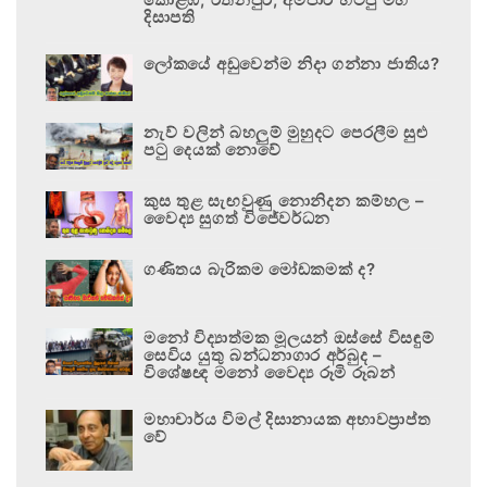
දිසාපති
ලෝකයේ අඩුවෙන්ම නිදා ගන්නා ජාතිය?
නැව් වලින් බහලුම් මුහුදට පෙරලීම සුළු
පටු දෙයක් නොවේ
කුස තුළ සැඟවුණු නොනිදන කම්හල –
වෛද්‍ය සුගත් විජේවර්ධන
ගණිතය බැරිකම මෝඩකමක් ද?
මනෝ විද්‍යාත්මක මූලයන් ඔස්සේ විසඳුම්
සෙවිය යුතු බන්ධනාගාර අර්බුද –
විශේෂඥ මනෝ වෛද්‍ය රූමි රූබන්
මහාචාර්ය විමල් දිසානායක අභාවප්‍රාප්ත
වේ