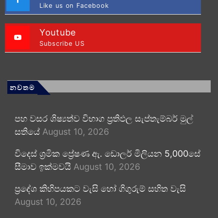
Like us on Facebook
Youtube
Subscribe US
නවතම
පහ වසර ශිෂ්‍යත්ව විභාග ප්‍රතිඵල සැප්තැම්බර් මුල්
සතියේ
August 10, 2026
විදෙස් ශ්‍රමික ප්‍රේෂණ ඇ. ඩොලර් මිලියන 5,000සේ
සීමාව ඉක්මවයි
August 10, 2026
ප්‍රදේශ කිහිපයකට වැසි හෝ ගිගුරුම් සහිත වැසි
August 10, 2026