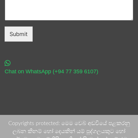
Submit
Chat on WhatsApp (+94 77 359 6107)
Copyrights protected: මෙම වෙබ් අඩවියේ පළකරනු
ලබන කිනම් හෝ දෙයකින් යම් පුද්ගලයකුට හෝ