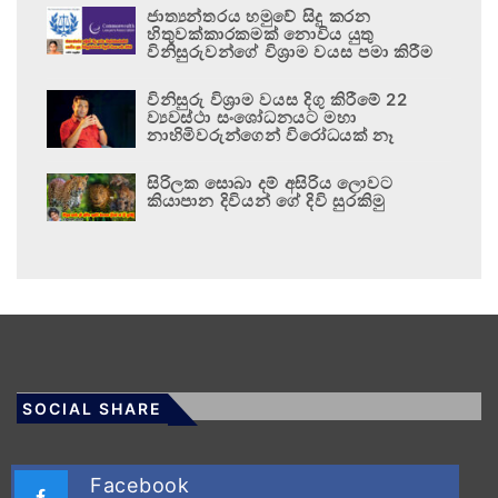
ජාත්‍යන්තරය හමුවේ සිදු කරන
හිතුවක්කාරකමක් නොවිය යුතු
විනිසුරුවන්ගේ විශ්‍රාම වයස පමා කිරීම
විනිසුරු විශ්‍රාම වයස දිගු කිරීමේ 22
ව්‍යවස්ථා සංශෝධනයට මහා
නාහිමිවරුන්ගෙන් විරෝධයක් නෑ
සිරිලක සොබා දම් අසිරිය ලොවට
කියාපාන දිවියන් ගේ දිවි සුරකිමු
SOCIAL SHARE
Facebook