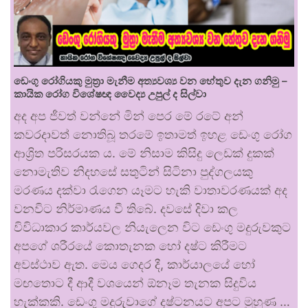
ඩෙංගු රෝගියකු ⁣මුත්‍රා මැනීම අත්‍යවශ්‍ය වන හේතුව දැන ගනිමු –
කායික රෝග විශේෂඥ වෛද්‍ය උපුල් ද සිල්වා
අද අප ජීවත් වන්නේ මින් පෙර මේ රටේ අන්
කවරදාවත් නොතිබූ තරමේ ඉතාමත් ඉහළ ඩෙංගු රෝග
ආශ්‍රිත පරිසරයක ය. මේ නිසාම කිසිදු ලෙඩක් දුකක්
නොමැතිව නිදහසේ සතුටින් සිටිනා පුද්ගලයකු
මරණය දක්වා රැගෙන යෑමට හැකි වාතාවරණයක් අද
වනවිට නිර්මාණය වී තිබේ. දවසේ දිවා කල
විවිධාකාර කාර්යවල නියැලෙන විට ඩෙංගු මදුරුවකුට
අපගේ ශරීරයේ කොතැනක හෝ දෂ්ට කිරීමට
අවස්ථාව ඇත. මෙය ගෙදර දී, කාර්යාලයේ හෝ
මඟතොට දී ආදී වශයෙන් ඕනෑම තැනක සිදුවිය
හැක්කකි. ඩෙංගු මදුරුවාගේ දෂ්ටනයට අපට මුහුණ …