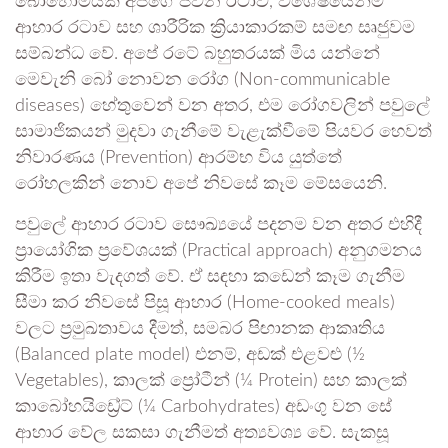
බොහොමයක් අපගේ ජීවන රටාව, විශේෂයෙන්ම
ආහාර රටාව සහ ශාරීරික ක්‍රියාකාරකම් සමඟ සෘජුවම
සම්බන්ධ වේ. අපේ රටේ බහුතරයක් මිය යන්නේ
මෙවැනි බෝ නොවන රෝග (Non-communicable
diseases) හේතුවෙන් වන අතර, එම රෝගවලින් පවුලේ
සාමාජිකයන් මුදවා ගැනීමේ වැළැක්වීමේ පියවර හෙවත්
නිවාරණය (Prevention) ආරම්භ විය යුත්තේ
රෝහලකින් නොව අපේ නිවසේ කෑම මේසයෙනි.
පවුලේ ආහාර රටාව සෞඛ්‍යයේ පදනම වන අතර එහිදී
ප්‍රායෝගික ප්‍රවේශයක් (Practical approach) අනුගමනය
කිරීම ඉතා වැදගත් වේ. ඒ සඳහා කඩෙන් කෑම ගැනීම
සීමා කර නිවසේ පිසූ ආහාර (Home-cooked meals)
වලට ප්‍රමුඛතාවය දීමත්, සමබර පිඟානක ආකෘතිය
(Balanced plate model) එනම්, අඩක් එළවළු (½
Vegetables), කාලක් ප්‍රෝටීන් (¼ Protein) සහ කාලක්
කාබෝහයිඩ්‍රේට් (¼ Carbohydrates) අඩංගු වන සේ
ආහාර වේල සකසා ගැනීමත් අත්‍යවශ්‍ය වේ. සැකසූ