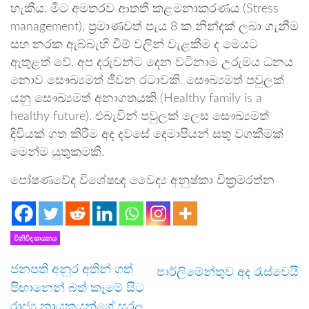
හැකිය. මීට අමතරව ආතති කළමනාකරණය (Stress
management), ප්‍රමාණවත් පැය 8 ක නින්දක් ලබා ගැනීම
සහ නරක ඇබ්බැහි වීම් වලින් වැළකීම ද මෙයට
ඇතුළත් වේ. අප දරුවන්ට දෙන වටිනාම උරුමය ධනය
නොව සෞඛ්‍යමත් ජීවන රටාවකි. සෞඛ්‍යමත් පවුලක්
යනු සෞඛ්‍යමත් අනාගතයකි (Healthy family is a
healthy future). එබැවින් පවුලක් ලෙස සෞඛ්‍යමත්
දිවියක් ගත කිරීම අද දවසේ දෙමාපියන් සතු වගකීමක්
මෙන්ම යුතුකමකි.
පෝෂණවේද විශේෂඥ වෛද්‍ය අනුෂ්කා වික්‍රමරත්න
විනිවිද සායනය
ජනපති අනුර අතින් ගත්
පාර්ලිමේන්තුව අද රැස්වෙයි
පිඟානෙන් බත් කෑමේ සිට
රාජ්‍ය නායකයන්ගේ සරල