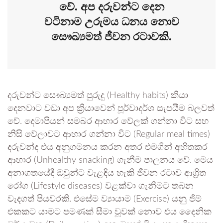
වේ. අප දරුවන්ට දෙන
වටිනාම උරුමය ධනය නොව
සෞඛ්‍යමත් ජීවන රටාවකි.
දරුවන්ට සෞඛ්‍යමත් පුරුදු (Healthy habits) කියා
දෙනවාට වඩා අප ක්‍රියාවෙන් පූර්වාදර්ශ සැපයීම බලවත්
වේ. දෙමාපියන් සමබර ආහාර වේලක් ගන්නා විට සහ
නිසි වේලාවට ආහාර ගන්නා විට (Regular meal times)
දරුවන්ද එය අනුගමනය කරන අතර එමගින් අහිතකර
ආහාර (Unhealthy snacking) ගැනීම පාලනය වේ. මෙය
අනාගතයේදී ඔවුන්ට වැළඳිය හැකි ජීවන රටාව ආශ්‍රිත
රෝග (Lifestyle diseases) වළක්වා ගැනීමට තබන
වැදගත් පියවරකි. එසේම ව්‍යායාම (Exercise) යනු ජිම්
එකකට යාමට පමණක් සීමා වූවක් නොව එය දෛනික