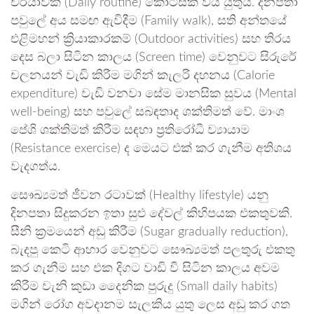
චර්යාවක (Daily routine) කොටසක් විය යුතුය. දිනපතා
පවුලේ අය සමඟ ඇවිදීම (Family walk), සති අන්තයේ
එළිමහන් ක්‍රියාකාරකම් (Outdoor activities) සහ තිරය
දෙස බලා සිටින කාලය (Screen time) වෙනුවට සිරුරේ
චලනයන් වැඩි කිරීම මගින් කැලරි දහනය (Calorie
expenditure) වැඩි වනවා සේම මානසික සුවය (Mental
well-being) සහ පවුලේ සබඳතාද ශක්තිමත් වේ. මාංශ
පේශි ශක්තිමත් කිරීම සඳහා ප්‍රතිරෝධී ව්‍යායාම
(Resistance exercise) ද මෙයට එක් කර ගැනීම අතිශය
වැදගත්ය.
සෞඛ්‍යමත් ජීවන රටාවක් (Healthy lifestyle) යනු
දිනපතා සිදුකරන ඉතා සුළු දේවල් කිහිපයක එකතුවකි.
සීනි ක්‍රමයෙන් අඩු කිරීම (Sugar gradually reduction),
බැදපු කෙටි ආහාර වෙනුවට සෞඛ්‍යමත් පලතුරු එකතු
කර ගැනීම සහ එක දිගට වාඩි වී සිටින කාලය අවම
කිරීම වැනි කුඩා දෛනික පුරුදු (Small daily habits)
මගින් රෝග අවදානම සැලකිය යුතු ලෙස අඩු කර ගත