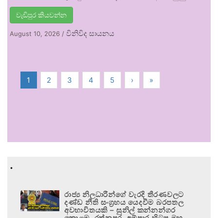
වැඩිපුර කියවන්න
විනිවිද සායනය
August 10, 2026
/
1
2
3
4
5
›
»
.
රාජ්‍ය නිලධාරීන්ගේ වැරදි තීරණවලට
දණ්ඩ නීති සංග්‍රහය යෙදවීම බරපතල
අවභාවිතයකි – සුනිල් කන්නන්ගර
කොළඹ, රත්නපුර, අම්පාර හිටපු මහ