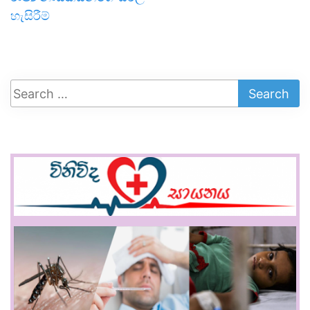
හැසිරීම්