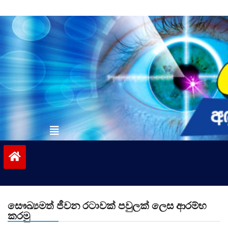
Skip
to
content
vinivida.lk
සෞඛ්‍යමත් ජීවන රටාවක් පවුලක් ලෙස ආරම්භ
කරමු