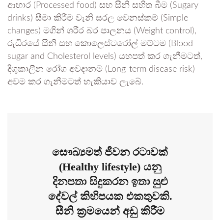
ආහාර (Processed food) සහ සීනි සහිත බීම (Sugary
drinks) සීමා කිරීම වැනි සරල වෙනස්කම් (Simple
changes) මගින් ශරීර බර පාලනය (Weight control),
රුධිරයේ සීනි සහ කොලෙස්ටරෝල් මට්ටම (Blood
sugar and Cholesterol levels) යහපත් කර ගැනීමටත්,
දිගුකාලීන රෝග අවදානම (Long-term disease risk)
අවම කර ගැනීමටත් හැකියාව ලැබේ.
සෞඛ්‍යමත් ජීවන රටාවක්
(Healthy lifestyle) යනු
දිනපතා සිදුකරන ඉතා සුළු
දේවල් කිහිපයක එකතුවකි.
සීනි ක්‍රමයෙන් අඩු කිරීම