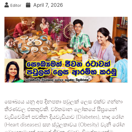
April 7, 2026
Editor
සෞඛ්‍යය යනු අප දිනපතා පවුලක් ලෙස එක්ව ගන්නා
තීරණවල එකතුවකි. වර්තමාන ලෝකයේ සීඝ්‍රයෙන්
වැඩිවෙමින් පවතින දියවැඩියාව (Diabetes), හෘද රෝග
(Heart diseases) සහ ස්ථුලතාවය (Obesity) වැනි රෝග