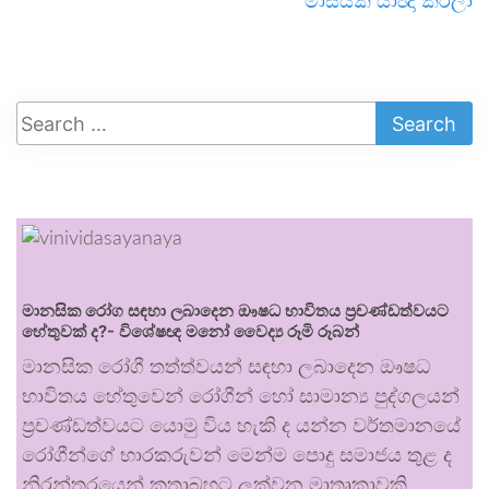
මාසයක් යාඥා කරලා
මානසික රෝග සඳහා ලබාදෙන ඖෂධ භාවිතය ප්‍රචණ්ඩත්වයට
හේතුවක් ද?- විශේෂඥ මනෝ වෛද්‍ය රූමි රූබන්
මානසික රෝගී තත්ත්වයන් සඳහා ලබාදෙන ඖෂධ
භාවිතය හේතුවෙන් රෝගීන් හෝ සාමාන්‍ය පුද්ගලයන්
ප්‍රචණ්ඩත්වයට යොමු විය හැකි ද යන්න වර්තමානයේ
රෝගීන්ගේ භාරකරුවන් මෙන්ම පොදු සමාජය තුළ ද
නිරන්තරයෙන් කතාබහට ලක්වන මාතෘකාවකි.