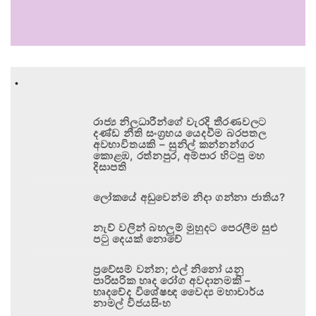
.
රාජ්‍ය නිලධාරීන්ගේ වැරදි තීරණවලට
දණ්ඩ නීති සංග්‍රහය යෙදවීම බරපතල
අවභාවිතයකි – සුනිල් කන්නන්ගර
කොළඹ, රත්නපුර, අම්පාර හිටපු මහ
දිසාපති
ලෝකයේ අඩුවෙන්ම නිදා ගන්නා ජාතිය?
නැව් වලින් බහලුම් මුහුදට පෙරලීම සුළු
පටු දෙයක් නොවේ
ප්‍රවේසම් වන්න; එල් නිනෝ යනු
පාරිසරික හෘද රෝග අවදානමකි –
හෘදවේද විශේෂඥ වෛද්‍ය මහාචාර්ය
නාමල් විජයසිංහ