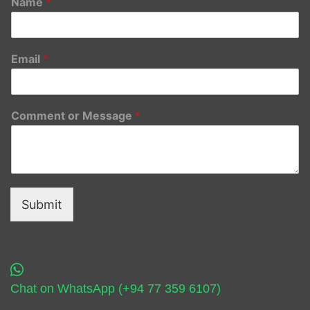
Name
*
Email
*
Comment or Message
*
Submit
Chat on WhatsApp (+94 77 359 6107)