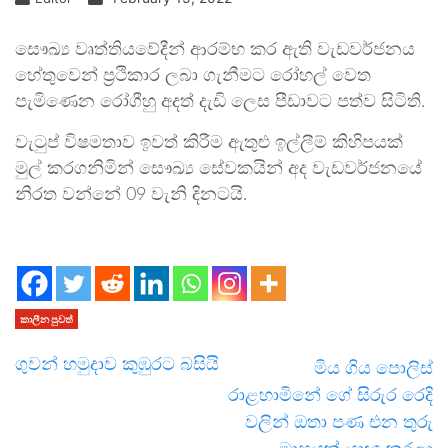
සෞඛ්‍ය වෘත්තියවේදීන් ආරම්භ කර ඇති වැඩවර්ජනය
හේතුවෙන් ප්‍රථිකාර ලබා ගැනීමට රෝහල් වෙත
පැමිණෙන රෝගීහු අදත් දැඩි ලෙස පීඩාවට පත්ව සිටිති.
වැටුප් විෂමතාව ඉවත් කිරීම ඇතුළු ඉල්ලීම් කිහිපයක්
මුල් කරගනිමින් සෞඛ්‍ය සේවකයින් අද වැඩවර්ජනයේ
නිරත වන්නේ 09 වැනි දිනටයි.
කාලීන පුවත්
ගුවන් හමුදාව කුඹුරට බසියි
මිය ගිය පොලිස්
රාළහාමිනේ ගේ සිරුර රෙදි
වලින් ඔතා පණ එන තුරු