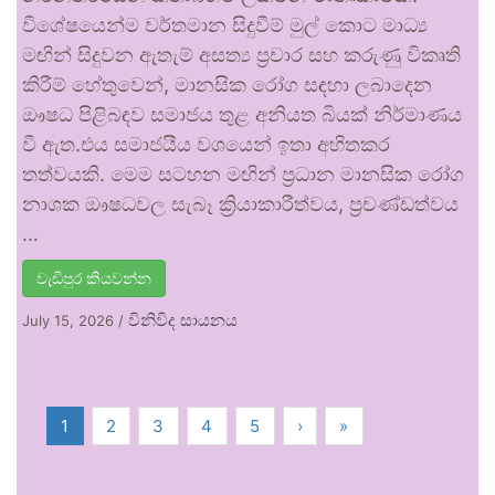
විශේෂයෙන්ම වර්තමාන සිදුවීම් මුල් කොට මාධ්‍ය
මඟින් සිදුවන ඇතැම් අසත්‍ය ප්‍රචාර සහ කරුණු විකෘති
කිරීම් හේතුවෙන්, මානසික රෝග සඳහා ලබාදෙන
ඖෂධ පිළිබඳව සමාජය තුළ අනියත බියක් නිර්මාණය
වී ඇත.එය සමාජයීය වශයෙන් ඉතා අහිතකර
තත්වයකි. මෙම සටහන මඟින් ප්‍රධාන මානසික රෝග
නාශක ඖෂධවල සැබෑ ක්‍රියාකාරීත්වය, ප්‍රචණ්ඩත්වය
…
වැඩිපුර කියවන්න
විනිවිද සායනය
July 15, 2026
/
1
2
3
4
5
›
»