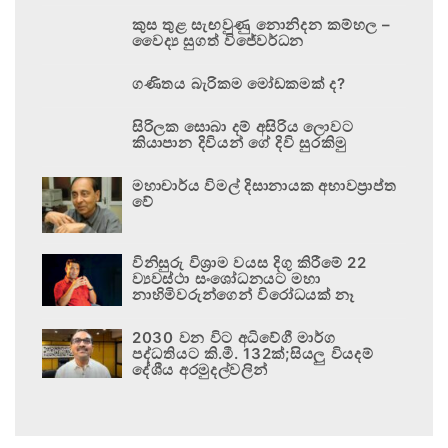
කුස තුළ සැඟවුණු නොනිදන කම්හල –
වෛද්‍ය සුගත් විජේවර්ධන
ගණිතය බැරිකම මෝඩකමක් ද?
සිරිලක සොබා දම් අසිරිය ලොවට
කියාපාන දිවියන් ගේ දිවි සුරකිමු
මහාචාර්ය විමල් දිසානායක අභාවප්‍රාප්ත
වේ
විනිසුරු විශ්‍රාම වයස දිගු කිරීමේ 22
ව්‍යවස්ථා සංශෝධනයට මහා
නාහිමිවරුන්ගෙන් විරෝධයක් නෑ
2030 වන විට අධිවේගී මාර්ග
පද්ධතියට කි.මී. 132ක්;සියලු වියදම්
දේශීය අරමුදල්වලින්