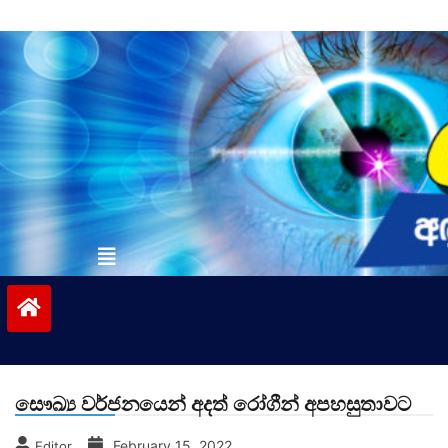
Skip
to
content
vinivida.lk
සෞඛ්‍ය වර්ජනයෙන් අදත් රෝගීන් අපහසුතාවට
February 15, 2022
Editor