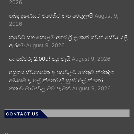
2026
ශබ්ද දූෂණයට එරෙහිව නව රෙගුලාසි
August 9,
2026
කුවේට් සහ කොළඹ අතර ශ්‍රී ලංකන් ගුවන් සේවා යළි
ඇරඹේ
August 9, 2026
අද පස්වරු 2.00න් පසු වැසි
August 9, 2026
පසුගිය ස්වාභාවික ආපදාවලට හේතුව නිරිතදිග
මෝසම් ද, එල් නිනෝ ද? සුපර් එල් නිනෝ
කතාව මාධ්‍යවල මවාපෑමක්
August 9, 2026
CONTACT US